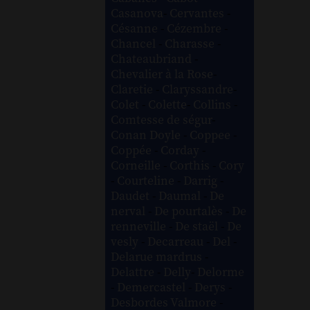
Casanova
-
Cervantes
-
Césanne
-
Cézembre
-
Chancel
-
Charasse
-
Chateaubriand
-
Chevalier à la Rose
-
Claretie
-
Claryssandre
-
Colet
-
Colette
-
Collins
-
Comtesse de ségur
-
Conan Doyle
-
Coppee
-
Coppée
-
Corday
-
Corneille
-
Corthis
-
Cory
-
Courteline
-
Darrig
-
Daudet
-
Daumal
-
De
nerval
-
De pourtalès
-
De
renneville
-
De staël
-
De
vesly
-
Decarreau
-
Del
-
Delarue mardrus
-
Delattre
-
Delly
-
Delorme
-
Demercastel
-
Derys
-
Desbordes Valmore
-