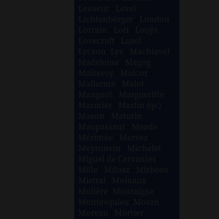
Lesueur
-
Level
-
Lichtenberger
-
London
-
Lorrain
-
Loti
-
Louÿs
-
Lovecraft
-
Luzel
-
Lycaon
-
Lys
-
Machiavel
-
Madeleine
-
Magog
-
Maizeroy
-
Malcor
-
Mallarmé
-
Malot
-
Mangeot
-
Margueritte
-
Marmier
-
Martin (qc)
-
Mason
-
Maturin
-
Maupassant
-
Meade
-
Mérimée
-
Mervez
-
Meyronein
-
Michelet
-
Miguel de Cervantes
-
Mille
-
Milosz
-
Mirbeau
-
Mistral
-
Moinaux
-
Molière
-
Montaigne
-
Montesquieu
-
Moran
-
Moreau
-
Mortier
-