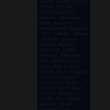
Aulnoy
-
Austen
-
Aycard
-
Balzac
-
Banville
-
Barbey d aurevilly
-
Barbusse
-
Baudelaire
-
Bazin
-
Beauvoir
-
Beecher stowe
-
Bégonia
´´lili´´
-
Bellême
-
Beltran
-
Bentzon
-
Bergerat
-
Bernard
-
Bernède
-
Bernhardt
-
Berthet
-
Berthoud
-
Bible
-
Binet
-
Bizet
-
Blasco ibanez
-
Bleue
-
Bloy
-
Boccace
-
Boileau
-
Borie
-
Bouguier
-
Bouniol
-
Bourget
-
Boussenard
-
Boutet
-
Bove
-
Boylesve
-
Brada
-
Braddon
-
Bringer
-
Brontë
-
Brot
-
Bruant
-
Brussolo
-
Burney
-
Cabanès
-
Cabot
-