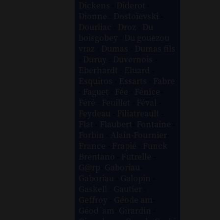
Dickens
-
Diderot
-
Dionne
-
Dostoïevski
-
Dourliac
-
Droz
-
Du
boisgobey
-
Du gouezou
vraz
-
Dumas
-
Dumas fils
-
Duruy
-
Duvernois
-
Eberhardt
-
Eluard
-
Esquiros
-
Essarts
-
Fabre
-
Faguet
-
Fée
-
Fénice
-
Féré
-
Feuillet
-
Féval
-
Feydeau
-
Filiatreault
-
Flat
-
Flaubert
-
Fontaine
-
Forbin
-
Alain-Fournier
-
France
-
Frapié
-
Funck
Brentano
-
Futrelle
-
G@rp
-
Gaboriau
-
Gaboriau
-
Galopin
-
Gaskell
-
Gautier
-
Geffroy
-
Géode am
-
Géod´am
-
Girardin
-