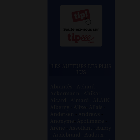
LES AUTEURS LES PLUS
LUS
Abrantès
-
Achard
-
Ackermann
-
Ahikar
-
Aicard
-
Aimard
-
ALAIN
-
Alberny
-
Alixe
-
Allais
-
Andersen
-
Andrews
-
Anonyme
-
Apollinaire
-
Arène
-
Assollant
-
Aubry
-
Audebrand
-
Audoux
-