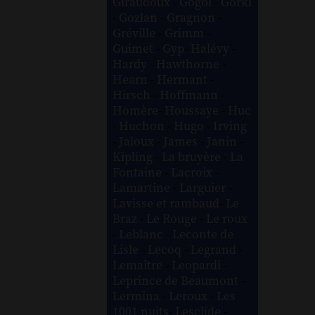
Giraudoux
-
Gogol
-
Gorki
-
Gozlan
-
Gragnon
-
Gréville
-
Grimm
-
Guimet
-
Gyp
-
Halévy
-
Hardy
-
Hawthorne
-
Hearn
-
Hermant
-
Hirsch
-
Hoffmann
-
Homère
-
Houssaye
-
Huc
-
Huchon
-
Hugo
-
Irving
-
Jaloux
-
James
-
Janin
-
Kipling
-
La bruyère
-
La
Fontaine
-
Lacroix
-
Lamartine
-
Larguier
-
Lavisse et rambaud
-
Le
Braz
-
Le Rouge
-
Le roux
-
Leblanc
-
Leconte de
Lisle
-
Lecoq
-
Legrand
-
Lemaître
-
Leopardi
-
Leprince de Beaumont
-
Lermina
-
Leroux
-
Les
1001 nuits
-
Lesclide
-