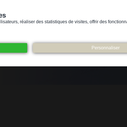
es
sateurs, réaliser des statistiques de visites, offrir des fonctio
Version pour personnes mal-voyantes ou non-voyantes
ices
Suivez-nous
Participez
Contact