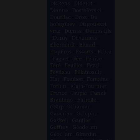
Dickens
-
Diderot
-
Dionne
-
Dostoïevski
-
Dourliac
-
Droz
-
Du
boisgobey
-
Du gouezou
vraz
-
Dumas
-
Dumas fils
-
Duruy
-
Duvernois
-
Eberhardt
-
Eluard
-
Esquiros
-
Essarts
-
Fabre
-
Faguet
-
Fée
-
Fénice
-
Féré
-
Feuillet
-
Féval
-
Feydeau
-
Filiatreault
-
Flat
-
Flaubert
-
Fontaine
-
Forbin
-
Alain-Fournier
-
France
-
Frapié
-
Funck
Brentano
-
Futrelle
-
G@rp
-
Gaboriau
-
Gaboriau
-
Galopin
-
Gaskell
-
Gautier
-
Geffroy
-
Géode am
-
Géod´am
-
Girardin
-