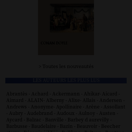
> Toutes les nouveautés
LES AUTEURS LES PLUS LUS
Abrantès
-
Achard
-
Ackermann
-
Ahikar
-
Aicard
-
Aimard
-
ALAIN
-
Alberny
-
Alixe
-
Allais
-
Andersen
-
Andrews
-
Anonyme
-
Apollinaire
-
Arène
-
Assollant
-
Aubry
-
Audebrand
-
Audoux
-
Aulnoy
-
Austen
-
Aycard
-
Balzac
-
Banville
-
Barbey d aurevilly
-
Barbusse
-
Baudelaire
-
Bazin
-
Beauvoir
-
Beecher