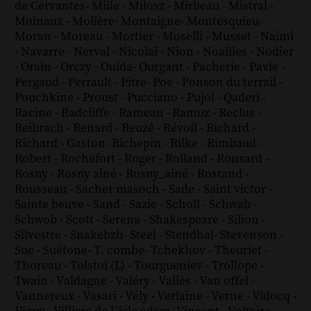
de Cervantes
-
Mille
-
Milosz
-
Mirbeau
-
Mistral
-
Moinaux
-
Molière
-
Montaigne
-
Montesquieu
-
Moran
-
Moreau
-
Mortier
-
Moselli
-
Musset
-
Naïmi
-
Navarre
-
Nerval
-
Nicolaï
-
Nion
-
Noailles
-
Nodier
-
Orain
-
Orczy
-
Ouida
-
Ourgant
-
Pacherie
-
Pavie
-
Pergaud
-
Perrault
-
Pitre
-
Poe
-
Ponson du terrail
-
Pouchkine
-
Proust
-
Pucciano
-
Pujol
-
Qaderi
-
Racine
-
Radcliffe
-
Rameau
-
Ramuz
-
Reclus
-
Reibrach
-
Renard
-
Reuzé
-
Révoil
-
Richard
-
Richard - Gaston
-
Richepin
-
Rilke
-
Rimbaud
-
Robert
-
Rochefort
-
Roger
-
Rolland
-
Ronsard
-
Rosny
-
Rosny aîné
-
Rosny_aîné
-
Rostand
-
Rousseau
-
Sacher masoch
-
Sade
-
Saint victor
-
Sainte beuve
-
Sand
-
Sazie
-
Scholl
-
Schwab
-
Schwob
-
Scott
-
Serena
-
Shakespeare
-
Silion
-
Silvestre
-
Snakebzh
-
Steel
-
Stendhal
-
Stevenson
-
Sue
-
Suétone
-
T. combe
-
Tchekhov
-
Theuriet
-
Thoreau
-
Tolstoï (L)
-
Tourgueniev
-
Trollope
-
Twain
-
Valdagne
-
Valéry
-
Vallès
-
Van offel
-
Vannereux
-
Vasari
-
Vély
-
Verlaine
-
Verne
-
Vidocq
-