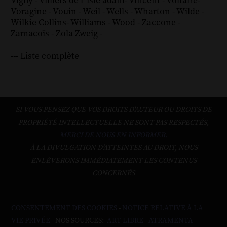
Vigny
-
Villiers de l´isle adam
-
Vincent
-
Voltaire
-
Voragine
-
Vouin
-
Weil
-
Wells
-
Wharton
-
Wilde
-
Wilkie Collins
-
Williams
-
Wood
-
Zaccone
-
Zamacoïs
-
Zola
Zweig
-
--- Liste complète
SI VOUS PENSEZ QUE VOS DROITS D'AUTEUR OU DROITS DE
PROPRIÉTÉ INTELLECTUELLE NE SONT PAS RESPECTÉS,
MERCI DE NOUS EN INFORMER.
À LA DIVULGATION D’ATTEINTES AU DROIT, NOUS
ENLÈVERONS IMMÉDIATEMENT LES CONTENUS
CONCERNÉS
CONSENTEMENT DES COOKIES
-
NOTICE RELATIVE À LA
VIE PRIVÉE
- NOS SOURCES:
ART LIBRE
-
ATRAMENTA