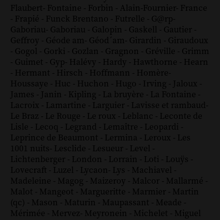
Flaubert
-
Fontaine
-
Forbin
-
Alain-Fournier
-
France
-
Frapié
-
Funck Brentano
-
Futrelle
-
G@rp
-
Gaboriau
-
Gaboriau
-
Galopin
-
Gaskell
-
Gautier
-
Geffroy
-
Géode am
-
Géod´am
-
Girardin
-
Giraudoux
-
Gogol
-
Gorki
-
Gozlan
-
Gragnon
-
Gréville
-
Grimm
-
Guimet
-
Gyp
-
Halévy
-
Hardy
-
Hawthorne
-
Hearn
-
Hermant
-
Hirsch
-
Hoffmann
-
Homère
-
Houssaye
-
Huc
-
Huchon
-
Hugo
-
Irving
-
Jaloux
-
James
-
Janin
-
Kipling
-
La bruyère
-
La Fontaine
-
Lacroix
-
Lamartine
-
Larguier
-
Lavisse et rambaud
-
Le Braz
-
Le Rouge
-
Le roux
-
Leblanc
-
Leconte de
Lisle
-
Lecoq
-
Legrand
-
Lemaître
-
Leopardi
-
Leprince de Beaumont
-
Lermina
-
Leroux
-
Les
1001 nuits
-
Lesclide
-
Lesueur
-
Level
-
Lichtenberger
-
London
-
Lorrain
-
Loti
-
Louÿs
-
Lovecraft
-
Luzel
-
Lycaon
-
Lys
-
Machiavel
-
Madeleine
-
Magog
-
Maizeroy
-
Malcor
-
Mallarmé
-
Malot
-
Mangeot
-
Margueritte
-
Marmier
-
Martin
(qc)
-
Mason
-
Maturin
-
Maupassant
-
Meade
-
Mérimée
-
Mervez
-
Meyronein
-
Michelet
-
Miguel