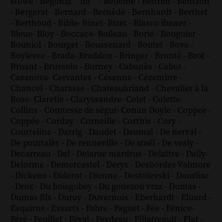
stowe
-
Bégonia ´´lili´´
-
Bellême
-
Beltran
-
Bentzon
-
Bergerat
-
Bernard
-
Bernède
-
Bernhardt
-
Berthet
-
Berthoud
-
Bible
-
Binet
-
Bizet
-
Blasco ibanez
-
Bleue
-
Bloy
-
Boccace
-
Boileau
-
Borie
-
Bouguier
-
Bouniol
-
Bourget
-
Boussenard
-
Boutet
-
Bove
-
Boylesve
-
Brada
-
Braddon
-
Bringer
-
Brontë
-
Brot
-
Bruant
-
Brussolo
-
Burney
-
Cabanès
-
Cabot
-
Casanova
-
Cervantes
-
Césanne
-
Cézembre
-
Chancel
-
Charasse
-
Chateaubriand
-
Chevalier à la
Rose
-
Claretie
-
Claryssandre
-
Colet
-
Colette
-
Collins
-
Comtesse de ségur
-
Conan Doyle
-
Coppee
-
Coppée
-
Corday
-
Corneille
-
Corthis
-
Cory
-
Courteline
-
Darrig
-
Daudet
-
Daumal
-
De nerval
-
De pourtalès
-
De renneville
-
De staël
-
De vesly
-
Decarreau
-
Del
-
Delarue mardrus
-
Delattre
-
Delly
-
Delorme
-
Demercastel
-
Derys
-
Desbordes Valmore
-
Dickens
-
Diderot
-
Dionne
-
Dostoïevski
-
Dourliac
-
Droz
-
Du boisgobey
-
Du gouezou vraz
-
Dumas
-
Dumas fils
-
Duruy
-
Duvernois
-
Eberhardt
-
Eluard
-
Esquiros
-
Essarts
-
Fabre
-
Faguet
-
Fée
-
Fénice
-
Féré
-
Feuillet
-
Féval
-
Feydeau
-
Filiatreault
-
Flat
-