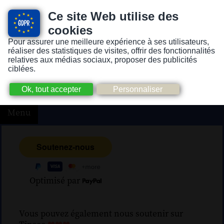
Ce site Web utilise des
cookies
Pour assurer une meilleure expérience à ses utilisateurs,
Version pour personnes mal-voyantes ou non-voyantes
réaliser des statistiques de visites, offrir des fonctionnalités
relatives aux médias sociaux, proposer des publicités
ciblées.
Menu
Optimisé par
Vous pouvez également nous soutenir sur