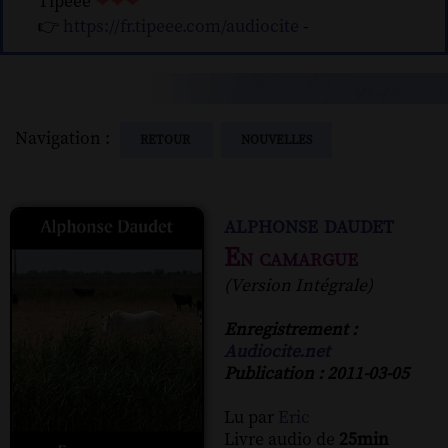
Tipeee
❤❤❤
👉
https://fr.tipeee.com/audiocite
-
Navigation :
RETOUR
NOUVELLES
alphonse daudet
En camargue
(Version Intégrale)
Enregistrement :
Audiocite.net
Publication : 2011-03-05
Lu par
Eric
Livre audio de
25min