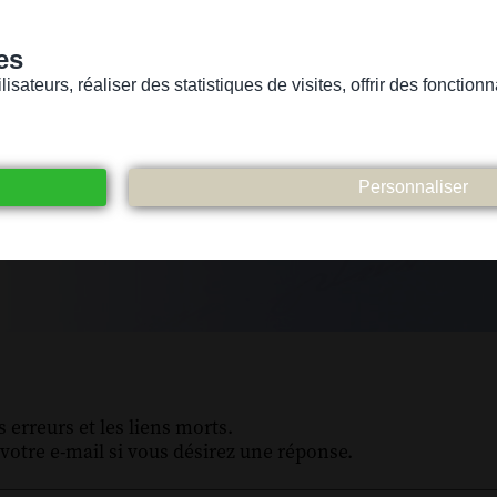
es
sateurs, réaliser des statistiques de visites, offrir des fonctio
Version pour personnes mal-voyantes ou non-voyantes
ices
Suivez-nous
Participez
Contact
 erreurs et les liens morts.
votre e-mail si vous désirez une réponse.