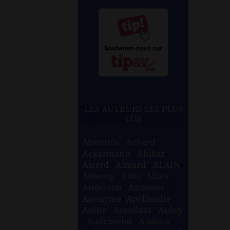
LES AUTEURS LES PLUS
LUS
Abrantès
-
Achard
-
Ackermann
-
Ahikar
-
Aicard
-
Aimard
-
ALAIN
-
Alberny
-
Alixe
-
Allais
-
Andersen
-
Andrews
-
Anonyme
-
Apollinaire
-
Arène
-
Assollant
-
Aubry
-
Audebrand
-
Audoux
-