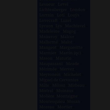
Lesueur
-
Level
-
Lichtenberger
-
London
-
Lorrain
-
Loti
-
Louÿs
-
Lovecraft
-
Luzel
-
Lycaon
-
Lys
-
Machiavel
-
Madeleine
-
Magog
-
Maizeroy
-
Malcor
-
Mallarmé
-
Malot
-
Mangeot
-
Margueritte
-
Marmier
-
Martin (qc)
-
Mason
-
Maturin
-
Maupassant
-
Meade
-
Mérimée
-
Mervez
-
Meyronein
-
Michelet
-
Miguel de Cervantes
-
Mille
-
Milosz
-
Mirbeau
-
Mistral
-
Moinaux
-
Molière
-
Montaigne
-
Montesquieu
-
Moran
-
Moreau
-
Mortier
-