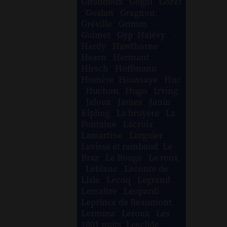
Giraudoux
-
Gogol
-
Gorki
-
Gozlan
-
Gragnon
-
Gréville
-
Grimm
-
Guimet
-
Gyp
-
Halévy
-
Hardy
-
Hawthorne
-
Hearn
-
Hermant
-
Hirsch
-
Hoffmann
-
Homère
-
Houssaye
-
Huc
-
Huchon
-
Hugo
-
Irving
-
Jaloux
-
James
-
Janin
-
Kipling
-
La bruyère
-
La
Fontaine
-
Lacroix
-
Lamartine
-
Larguier
-
Lavisse et rambaud
-
Le
Braz
-
Le Rouge
-
Le roux
-
Leblanc
-
Leconte de
Lisle
-
Lecoq
-
Legrand
-
Lemaître
-
Leopardi
-
Leprince de Beaumont
-
Lermina
-
Leroux
-
Les
1001 nuits
-
Lesclide
-