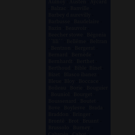
Aulnoy
-
Austen
-
Aycard
-
Balzac
-
Banville
-
Barbey d aurevilly
-
Barbusse
-
Baudelaire
-
Bazin
-
Beauvoir
-
Beecher stowe
-
Bégonia
´´lili´´
-
Bellême
-
Beltran
-
Bentzon
-
Bergerat
-
Bernard
-
Bernède
-
Bernhardt
-
Berthet
-
Berthoud
-
Bible
-
Binet
-
Bizet
-
Blasco ibanez
-
Bleue
-
Bloy
-
Boccace
-
Boileau
-
Borie
-
Bouguier
-
Bouniol
-
Bourget
-
Boussenard
-
Boutet
-
Bove
-
Boylesve
-
Brada
-
Braddon
-
Bringer
-
Brontë
-
Brot
-
Bruant
-
Brussolo
-
Burney
-
Cabanès
-
Cabot
-