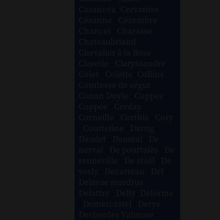
Casanova
-
Cervantes
-
Césanne
-
Cézembre
-
Chancel
-
Charasse
-
Chateaubriand
-
Chevalier à la Rose
-
Claretie
-
Claryssandre
-
Colet
-
Colette
-
Collins
-
Comtesse de ségur
-
Conan Doyle
-
Coppee
-
Coppée
-
Corday
-
Corneille
-
Corthis
-
Cory
-
Courteline
-
Darrig
-
Daudet
-
Daumal
-
De
nerval
-
De pourtalès
-
De
renneville
-
De staël
-
De
vesly
-
Decarreau
-
Del
-
Delarue mardrus
-
Delattre
-
Delly
-
Delorme
-
Demercastel
-
Derys
-
Desbordes Valmore
-