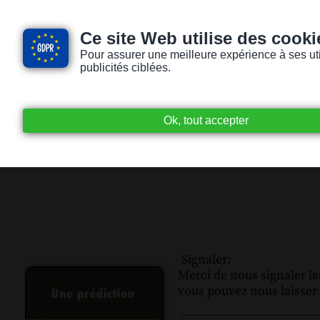
Ce site Web utilise des cooki
Pour assurer une meilleure expérience à ses utili
publicités ciblées.
Accueil
Livres audio
Lecteurs / Lectr
Signaler:
Merci de nous signaler les
vous pouvez nous laisser 