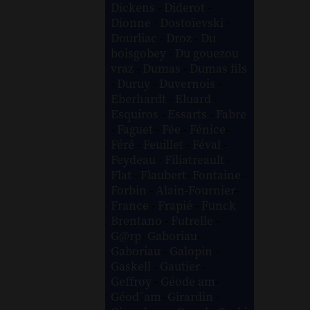
Dickens
-
Diderot
-
Dionne
-
Dostoïevski
-
Dourliac
-
Droz
-
Du
boisgobey
-
Du gouezou
vraz
-
Dumas
-
Dumas fils
-
Duruy
-
Duvernois
-
Eberhardt
-
Eluard
-
Esquiros
-
Essarts
-
Fabre
-
Faguet
-
Fée
-
Fénice
-
Féré
-
Feuillet
-
Féval
-
Feydeau
-
Filiatreault
-
Flat
-
Flaubert
-
Fontaine
-
Forbin
-
Alain-Fournier
-
France
-
Frapié
-
Funck
Brentano
-
Futrelle
-
G@rp
-
Gaboriau
-
Gaboriau
-
Galopin
-
Gaskell
-
Gautier
-
Geffroy
-
Géode am
-
Géod´am
-
Girardin
-