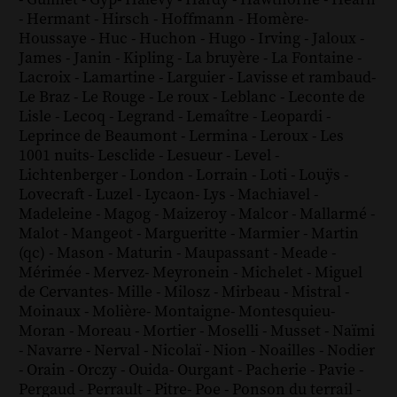
-
Guimet
-
Gyp
-
Halévy
-
Hardy
-
Hawthorne
-
Hearn
-
Hermant
-
Hirsch
-
Hoffmann
-
Homère
-
Houssaye
-
Huc
-
Huchon
-
Hugo
-
Irving
-
Jaloux
-
James
-
Janin
-
Kipling
-
La bruyère
-
La Fontaine
-
Lacroix
-
Lamartine
-
Larguier
-
Lavisse et rambaud
-
Le Braz
-
Le Rouge
-
Le roux
-
Leblanc
-
Leconte de
Lisle
-
Lecoq
-
Legrand
-
Lemaître
-
Leopardi
-
Leprince de Beaumont
-
Lermina
-
Leroux
-
Les
1001 nuits
-
Lesclide
-
Lesueur
-
Level
-
Lichtenberger
-
London
-
Lorrain
-
Loti
-
Louÿs
-
Lovecraft
-
Luzel
-
Lycaon
-
Lys
-
Machiavel
-
Madeleine
-
Magog
-
Maizeroy
-
Malcor
-
Mallarmé
-
Malot
-
Mangeot
-
Margueritte
-
Marmier
-
Martin
(qc)
-
Mason
-
Maturin
-
Maupassant
-
Meade
-
Mérimée
-
Mervez
-
Meyronein
-
Michelet
-
Miguel
de Cervantes
-
Mille
-
Milosz
-
Mirbeau
-
Mistral
-
Moinaux
-
Molière
-
Montaigne
-
Montesquieu
-
Moran
-
Moreau
-
Mortier
-
Moselli
-
Musset
-
Naïmi
-
Navarre
-
Nerval
-
Nicolaï
-
Nion
-
Noailles
-
Nodier
-
Orain
-
Orczy
-
Ouida
-
Ourgant
-
Pacherie
-
Pavie
-
Pergaud
-
Perrault
-
Pitre
-
Poe
-
Ponson du terrail
-