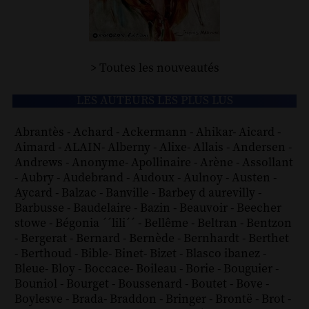
> Toutes les nouveautés
LES AUTEURS LES PLUS LUS
Abrantès
-
Achard
-
Ackermann
-
Ahikar
-
Aicard
-
Aimard
-
ALAIN
-
Alberny
-
Alixe
-
Allais
-
Andersen
-
Andrews
-
Anonyme
-
Apollinaire
-
Arène
-
Assollant
-
Aubry
-
Audebrand
-
Audoux
-
Aulnoy
-
Austen
-
Aycard
-
Balzac
-
Banville
-
Barbey d aurevilly
-
Barbusse
-
Baudelaire
-
Bazin
-
Beauvoir
-
Beecher
stowe
-
Bégonia ´´lili´´
-
Bellême
-
Beltran
-
Bentzon
-
Bergerat
-
Bernard
-
Bernède
-
Bernhardt
-
Berthet
-
Berthoud
-
Bible
-
Binet
-
Bizet
-
Blasco ibanez
-
Bleue
-
Bloy
-
Boccace
-
Boileau
-
Borie
-
Bouguier
-
Bouniol
-
Bourget
-
Boussenard
-
Boutet
-
Bove
-
Boylesve
-
Brada
-
Braddon
-
Bringer
-
Brontë
-
Brot
-