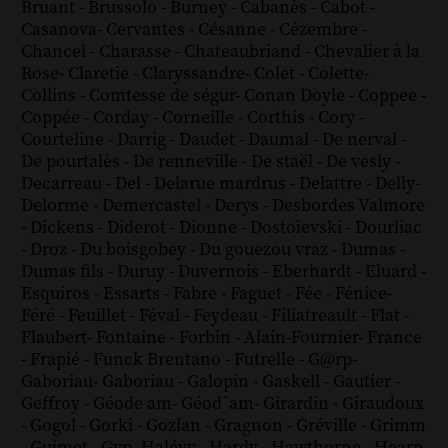
Bruant
-
Brussolo
-
Burney
-
Cabanès
-
Cabot
-
Casanova
-
Cervantes
-
Césanne
-
Cézembre
-
Chancel
-
Charasse
-
Chateaubriand
-
Chevalier à la
Rose
-
Claretie
-
Claryssandre
-
Colet
-
Colette
-
Collins
-
Comtesse de ségur
-
Conan Doyle
-
Coppee
-
Coppée
-
Corday
-
Corneille
-
Corthis
-
Cory
-
Courteline
-
Darrig
-
Daudet
-
Daumal
-
De nerval
-
De pourtalès
-
De renneville
-
De staël
-
De vesly
-
Decarreau
-
Del
-
Delarue mardrus
-
Delattre
-
Delly
-
Delorme
-
Demercastel
-
Derys
-
Desbordes Valmore
-
Dickens
-
Diderot
-
Dionne
-
Dostoïevski
-
Dourliac
-
Droz
-
Du boisgobey
-
Du gouezou vraz
-
Dumas
-
Dumas fils
-
Duruy
-
Duvernois
-
Eberhardt
-
Eluard
-
Esquiros
-
Essarts
-
Fabre
-
Faguet
-
Fée
-
Fénice
-
Féré
-
Feuillet
-
Féval
-
Feydeau
-
Filiatreault
-
Flat
-
Flaubert
-
Fontaine
-
Forbin
-
Alain-Fournier
-
France
-
Frapié
-
Funck Brentano
-
Futrelle
-
G@rp
-
Gaboriau
-
Gaboriau
-
Galopin
-
Gaskell
-
Gautier
-
Geffroy
-
Géode am
-
Géod´am
-
Girardin
-
Giraudoux
-
Gogol
-
Gorki
-
Gozlan
-
Gragnon
-
Gréville
-
Grimm