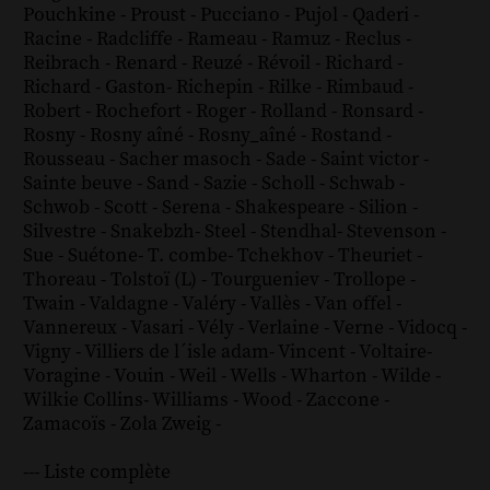
Pouchkine
-
Proust
-
Pucciano
-
Pujol
-
Qaderi
-
Racine
-
Radcliffe
-
Rameau
-
Ramuz
-
Reclus
-
Reibrach
-
Renard
-
Reuzé
-
Révoil
-
Richard
-
Richard - Gaston
-
Richepin
-
Rilke
-
Rimbaud
-
Robert
-
Rochefort
-
Roger
-
Rolland
-
Ronsard
-
Rosny
-
Rosny aîné
-
Rosny_aîné
-
Rostand
-
Rousseau
-
Sacher masoch
-
Sade
-
Saint victor
-
Sainte beuve
-
Sand
-
Sazie
-
Scholl
-
Schwab
-
Schwob
-
Scott
-
Serena
-
Shakespeare
-
Silion
-
Silvestre
-
Snakebzh
-
Steel
-
Stendhal
-
Stevenson
-
Sue
-
Suétone
-
T. combe
-
Tchekhov
-
Theuriet
-
Thoreau
-
Tolstoï (L)
-
Tourgueniev
-
Trollope
-
Twain
-
Valdagne
-
Valéry
-
Vallès
-
Van offel
-
Vannereux
-
Vasari
-
Vély
-
Verlaine
-
Verne
-
Vidocq
-
Vigny
-
Villiers de l´isle adam
-
Vincent
-
Voltaire
-
Voragine
-
Vouin
-
Weil
-
Wells
-
Wharton
-
Wilde
-
Wilkie Collins
-
Williams
-
Wood
-
Zaccone
-
Zamacoïs
-
Zola
Zweig
-
--- Liste complète