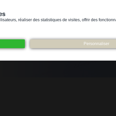
es
sateurs, réaliser des statistiques de visites, offrir des fonctio
Version pour personnes mal-voyantes ou non-voyantes
ices
Suivez-nous
Participez
Contact