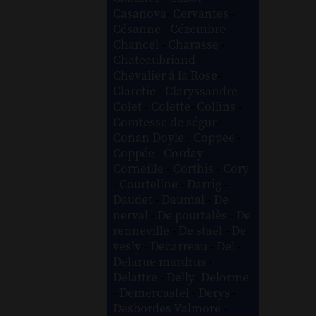
Casanova
-
Cervantes
-
Césanne
-
Cézembre
-
Chancel
-
Charasse
-
Chateaubriand
-
Chevalier à la Rose
-
Claretie
-
Claryssandre
-
Colet
-
Colette
-
Collins
-
Comtesse de ségur
-
Conan Doyle
-
Coppee
-
Coppée
-
Corday
-
Corneille
-
Corthis
-
Cory
-
Courteline
-
Darrig
-
Daudet
-
Daumal
-
De
nerval
-
De pourtalès
-
De
renneville
-
De staël
-
De
vesly
-
Decarreau
-
Del
-
Delarue mardrus
-
Delattre
-
Delly
-
Delorme
-
Demercastel
-
Derys
-
Desbordes Valmore
-