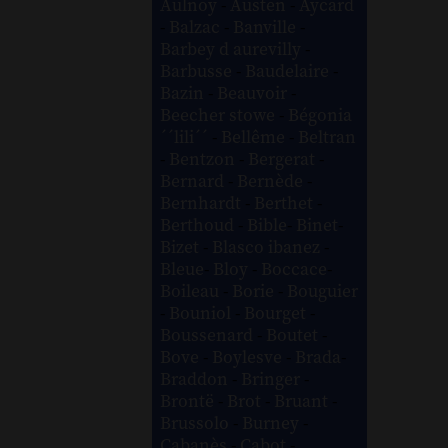
Aulnoy
-
Austen
-
Aycard
-
Balzac
-
Banville
-
Barbey d aurevilly
-
Barbusse
-
Baudelaire
-
Bazin
-
Beauvoir
-
Beecher stowe
-
Bégonia
´´lili´´
-
Bellême
-
Beltran
-
Bentzon
-
Bergerat
-
Bernard
-
Bernède
-
Bernhardt
-
Berthet
-
Berthoud
-
Bible
-
Binet
-
Bizet
-
Blasco ibanez
-
Bleue
-
Bloy
-
Boccace
-
Boileau
-
Borie
-
Bouguier
-
Bouniol
-
Bourget
-
Boussenard
-
Boutet
-
Bove
-
Boylesve
-
Brada
-
Braddon
-
Bringer
-
Brontë
-
Brot
-
Bruant
-
Brussolo
-
Burney
-
Cabanès
-
Cabot
-