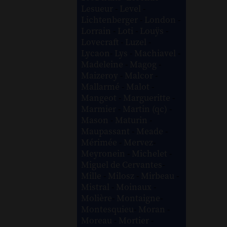
Lesueur
-
Level
-
Lichtenberger
-
London
-
Lorrain
-
Loti
-
Louÿs
-
Lovecraft
-
Luzel
-
Lycaon
-
Lys
-
Machiavel
-
Madeleine
-
Magog
-
Maizeroy
-
Malcor
-
Mallarmé
-
Malot
-
Mangeot
-
Margueritte
-
Marmier
-
Martin (qc)
-
Mason
-
Maturin
-
Maupassant
-
Meade
-
Mérimée
-
Mervez
-
Meyronein
-
Michelet
-
Miguel de Cervantes
-
Mille
-
Milosz
-
Mirbeau
-
Mistral
-
Moinaux
-
Molière
-
Montaigne
-
Montesquieu
-
Moran
-
Moreau
-
Mortier
-