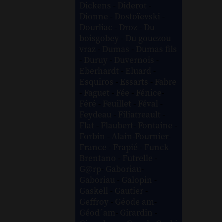
Dickens
-
Diderot
-
Dionne
-
Dostoïevski
-
Dourliac
-
Droz
-
Du
boisgobey
-
Du gouezou
vraz
-
Dumas
-
Dumas fils
-
Duruy
-
Duvernois
-
Eberhardt
-
Eluard
-
Esquiros
-
Essarts
-
Fabre
-
Faguet
-
Fée
-
Fénice
-
Féré
-
Feuillet
-
Féval
-
Feydeau
-
Filiatreault
-
Flat
-
Flaubert
-
Fontaine
-
Forbin
-
Alain-Fournier
-
France
-
Frapié
-
Funck
Brentano
-
Futrelle
-
G@rp
-
Gaboriau
-
Gaboriau
-
Galopin
-
Gaskell
-
Gautier
-
Geffroy
-
Géode am
-
Géod´am
-
Girardin
-