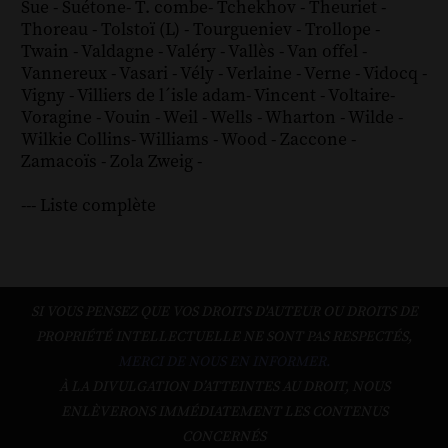
Sue
-
Suétone
-
T. combe
-
Tchekhov
-
Theuriet
-
Thoreau
-
Tolstoï (L)
-
Tourgueniev
-
Trollope
-
Twain
-
Valdagne
-
Valéry
-
Vallès
-
Van offel
-
Vannereux
-
Vasari
-
Vély
-
Verlaine
-
Verne
-
Vidocq
-
Vigny
-
Villiers de l´isle adam
-
Vincent
-
Voltaire
-
Voragine
-
Vouin
-
Weil
-
Wells
-
Wharton
-
Wilde
-
Wilkie Collins
-
Williams
-
Wood
-
Zaccone
-
Zamacoïs
-
Zola
Zweig
-
--- Liste complète
SI VOUS PENSEZ QUE VOS DROITS D'AUTEUR OU DROITS DE
PROPRIÉTÉ INTELLECTUELLE NE SONT PAS RESPECTÉS,
MERCI DE NOUS EN INFORMER.
À LA DIVULGATION D’ATTEINTES AU DROIT, NOUS
ENLÈVERONS IMMÉDIATEMENT LES CONTENUS
CONCERNÉS