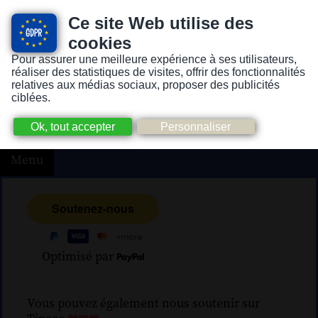
Ce site Web utilise des
cookies
Pour assurer une meilleure expérience à ses utilisateurs,
Version pour personnes mal-voyantes ou non-voyantes
réaliser des statistiques de visites, offrir des fonctionnalités
relatives aux médias sociaux, proposer des publicités
ciblées.
Menu
Optimisé par
Vous pouvez également nous soutenir sur