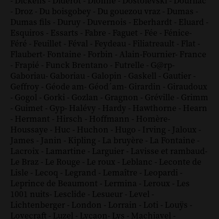
-
Dickens
-
Diderot
-
Dionne
-
Dostoïevski
-
Dourliac
-
Droz
-
Du boisgobey
-
Du gouezou vraz
-
Dumas
-
Dumas fils
-
Duruy
-
Duvernois
-
Eberhardt
-
Eluard
-
Esquiros
-
Essarts
-
Fabre
-
Faguet
-
Fée
-
Fénice
-
Féré
-
Feuillet
-
Féval
-
Feydeau
-
Filiatreault
-
Flat
-
Flaubert
-
Fontaine
-
Forbin
-
Alain-Fournier
-
France
-
Frapié
-
Funck Brentano
-
Futrelle
-
G@rp
-
Gaboriau
-
Gaboriau
-
Galopin
-
Gaskell
-
Gautier
-
Geffroy
-
Géode am
-
Géod´am
-
Girardin
-
Giraudoux
-
Gogol
-
Gorki
-
Gozlan
-
Gragnon
-
Gréville
-
Grimm
-
Guimet
-
Gyp
-
Halévy
-
Hardy
-
Hawthorne
-
Hearn
-
Hermant
-
Hirsch
-
Hoffmann
-
Homère
-
Houssaye
-
Huc
-
Huchon
-
Hugo
-
Irving
-
Jaloux
-
James
-
Janin
-
Kipling
-
La bruyère
-
La Fontaine
-
Lacroix
-
Lamartine
-
Larguier
-
Lavisse et rambaud
-
Le Braz
-
Le Rouge
-
Le roux
-
Leblanc
-
Leconte de
Lisle
-
Lecoq
-
Legrand
-
Lemaître
-
Leopardi
-
Leprince de Beaumont
-
Lermina
-
Leroux
-
Les
1001 nuits
-
Lesclide
-
Lesueur
-
Level
-
Lichtenberger
-
London
-
Lorrain
-
Loti
-
Louÿs
-
Lovecraft
-
Luzel
-
Lycaon
-
Lys
-
Machiavel
-