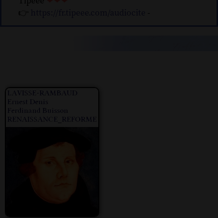
Tipeee
❤❤❤
👉
https://fr.tipeee.com/audiocite
-