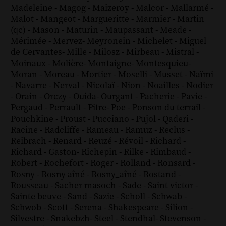
Madeleine
-
Magog
-
Maizeroy
-
Malcor
-
Mallarmé
-
Malot
-
Mangeot
-
Margueritte
-
Marmier
-
Martin
(qc)
-
Mason
-
Maturin
-
Maupassant
-
Meade
-
Mérimée
-
Mervez
-
Meyronein
-
Michelet
-
Miguel
de Cervantes
-
Mille
-
Milosz
-
Mirbeau
-
Mistral
-
Moinaux
-
Molière
-
Montaigne
-
Montesquieu
-
Moran
-
Moreau
-
Mortier
-
Moselli
-
Musset
-
Naïmi
-
Navarre
-
Nerval
-
Nicolaï
-
Nion
-
Noailles
-
Nodier
-
Orain
-
Orczy
-
Ouida
-
Ourgant
-
Pacherie
-
Pavie
-
Pergaud
-
Perrault
-
Pitre
-
Poe
-
Ponson du terrail
-
Pouchkine
-
Proust
-
Pucciano
-
Pujol
-
Qaderi
-
Racine
-
Radcliffe
-
Rameau
-
Ramuz
-
Reclus
-
Reibrach
-
Renard
-
Reuzé
-
Révoil
-
Richard
-
Richard - Gaston
-
Richepin
-
Rilke
-
Rimbaud
-
Robert
-
Rochefort
-
Roger
-
Rolland
-
Ronsard
-
Rosny
-
Rosny aîné
-
Rosny_aîné
-
Rostand
-
Rousseau
-
Sacher masoch
-
Sade
-
Saint victor
-
Sainte beuve
-
Sand
-
Sazie
-
Scholl
-
Schwab
-
Schwob
-
Scott
-
Serena
-
Shakespeare
-
Silion
-
Silvestre
-
Snakebzh
-
Steel
-
Stendhal
-
Stevenson
-