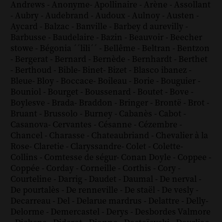
Andrews
-
Anonyme
-
Apollinaire
-
Arène
-
Assollant
-
Aubry
-
Audebrand
-
Audoux
-
Aulnoy
-
Austen
-
Aycard
-
Balzac
-
Banville
-
Barbey d aurevilly
-
Barbusse
-
Baudelaire
-
Bazin
-
Beauvoir
-
Beecher
stowe
-
Bégonia ´´lili´´
-
Bellême
-
Beltran
-
Bentzon
-
Bergerat
-
Bernard
-
Bernède
-
Bernhardt
-
Berthet
-
Berthoud
-
Bible
-
Binet
-
Bizet
-
Blasco ibanez
-
Bleue
-
Bloy
-
Boccace
-
Boileau
-
Borie
-
Bouguier
-
Bouniol
-
Bourget
-
Boussenard
-
Boutet
-
Bove
-
Boylesve
-
Brada
-
Braddon
-
Bringer
-
Brontë
-
Brot
-
Bruant
-
Brussolo
-
Burney
-
Cabanès
-
Cabot
-
Casanova
-
Cervantes
-
Césanne
-
Cézembre
-
Chancel
-
Charasse
-
Chateaubriand
-
Chevalier à la
Rose
-
Claretie
-
Claryssandre
-
Colet
-
Colette
-
Collins
-
Comtesse de ségur
-
Conan Doyle
-
Coppee
-
Coppée
-
Corday
-
Corneille
-
Corthis
-
Cory
-
Courteline
-
Darrig
-
Daudet
-
Daumal
-
De nerval
-
De pourtalès
-
De renneville
-
De staël
-
De vesly
-
Decarreau
-
Del
-
Delarue mardrus
-
Delattre
-
Delly
-
Delorme
-
Demercastel
-
Derys
-
Desbordes Valmore