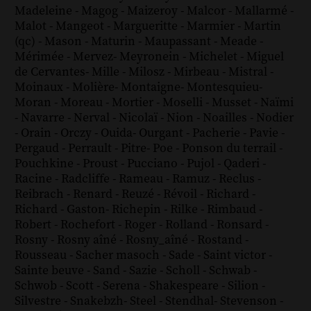
Madeleine
-
Magog
-
Maizeroy
-
Malcor
-
Mallarmé
-
Malot
-
Mangeot
-
Margueritte
-
Marmier
-
Martin
(qc)
-
Mason
-
Maturin
-
Maupassant
-
Meade
-
Mérimée
-
Mervez
-
Meyronein
-
Michelet
-
Miguel
de Cervantes
-
Mille
-
Milosz
-
Mirbeau
-
Mistral
-
Moinaux
-
Molière
-
Montaigne
-
Montesquieu
-
Moran
-
Moreau
-
Mortier
-
Moselli
-
Musset
-
Naïmi
-
Navarre
-
Nerval
-
Nicolaï
-
Nion
-
Noailles
-
Nodier
-
Orain
-
Orczy
-
Ouida
-
Ourgant
-
Pacherie
-
Pavie
-
Pergaud
-
Perrault
-
Pitre
-
Poe
-
Ponson du terrail
-
Pouchkine
-
Proust
-
Pucciano
-
Pujol
-
Qaderi
-
Racine
-
Radcliffe
-
Rameau
-
Ramuz
-
Reclus
-
Reibrach
-
Renard
-
Reuzé
-
Révoil
-
Richard
-
Richard - Gaston
-
Richepin
-
Rilke
-
Rimbaud
-
Robert
-
Rochefort
-
Roger
-
Rolland
-
Ronsard
-
Rosny
-
Rosny aîné
-
Rosny_aîné
-
Rostand
-
Rousseau
-
Sacher masoch
-
Sade
-
Saint victor
-
Sainte beuve
-
Sand
-
Sazie
-
Scholl
-
Schwab
-
Schwob
-
Scott
-
Serena
-
Shakespeare
-
Silion
-
Silvestre
-
Snakebzh
-
Steel
-
Stendhal
-
Stevenson
-