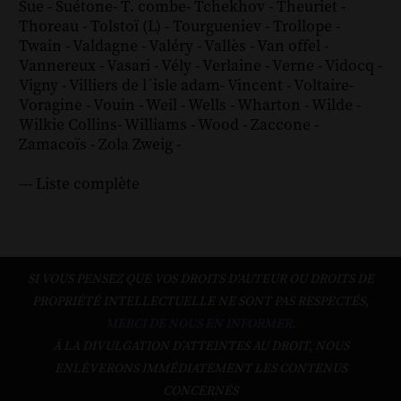
Sue
-
Suétone
-
T. combe
-
Tchekhov
-
Theuriet
-
Thoreau
-
Tolstoï (L)
-
Tourgueniev
-
Trollope
-
Twain
-
Valdagne
-
Valéry
-
Vallès
-
Van offel
-
Vannereux
-
Vasari
-
Vély
-
Verlaine
-
Verne
-
Vidocq
-
Vigny
-
Villiers de l´isle adam
-
Vincent
-
Voltaire
-
Voragine
-
Vouin
-
Weil
-
Wells
-
Wharton
-
Wilde
-
Wilkie Collins
-
Williams
-
Wood
-
Zaccone
-
Zamacoïs
-
Zola
Zweig
-
--- Liste complète
SI VOUS PENSEZ QUE VOS DROITS D'AUTEUR OU DROITS DE
PROPRIÉTÉ INTELLECTUELLE NE SONT PAS RESPECTÉS,
MERCI DE NOUS EN INFORMER.
À LA DIVULGATION D’ATTEINTES AU DROIT, NOUS
ENLÈVERONS IMMÉDIATEMENT LES CONTENUS
CONCERNÉS