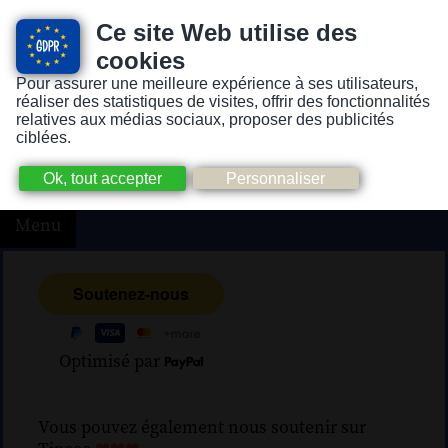
Ce site Web utilise des
cookies
Pour assurer une meilleure expérience à ses utilisateurs,
Version pour personnes mal-voyantes ou non-voyantes
réaliser des statistiques de visites, offrir des fonctionnalités
relatives aux médias sociaux, proposer des publicités
ciblées.
Menu
Optimisé par
Vous pouvez également nous soutenir sur