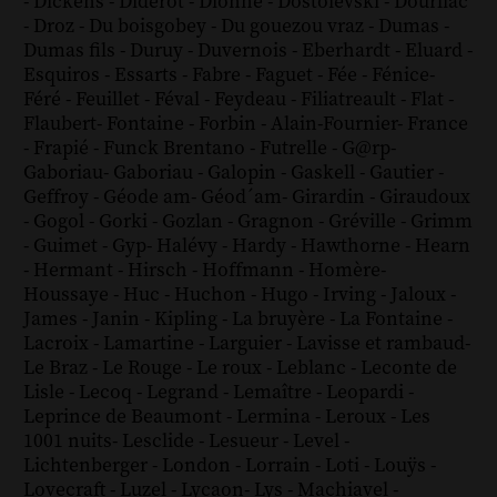
-
Dickens
-
Diderot
-
Dionne
-
Dostoïevski
-
Dourliac
-
Droz
-
Du boisgobey
-
Du gouezou vraz
-
Dumas
-
Dumas fils
-
Duruy
-
Duvernois
-
Eberhardt
-
Eluard
-
Esquiros
-
Essarts
-
Fabre
-
Faguet
-
Fée
-
Fénice
-
Féré
-
Feuillet
-
Féval
-
Feydeau
-
Filiatreault
-
Flat
-
Flaubert
-
Fontaine
-
Forbin
-
Alain-Fournier
-
France
-
Frapié
-
Funck Brentano
-
Futrelle
-
G@rp
-
Gaboriau
-
Gaboriau
-
Galopin
-
Gaskell
-
Gautier
-
Geffroy
-
Géode am
-
Géod´am
-
Girardin
-
Giraudoux
-
Gogol
-
Gorki
-
Gozlan
-
Gragnon
-
Gréville
-
Grimm
-
Guimet
-
Gyp
-
Halévy
-
Hardy
-
Hawthorne
-
Hearn
-
Hermant
-
Hirsch
-
Hoffmann
-
Homère
-
Houssaye
-
Huc
-
Huchon
-
Hugo
-
Irving
-
Jaloux
-
James
-
Janin
-
Kipling
-
La bruyère
-
La Fontaine
-
Lacroix
-
Lamartine
-
Larguier
-
Lavisse et rambaud
-
Le Braz
-
Le Rouge
-
Le roux
-
Leblanc
-
Leconte de
Lisle
-
Lecoq
-
Legrand
-
Lemaître
-
Leopardi
-
Leprince de Beaumont
-
Lermina
-
Leroux
-
Les
1001 nuits
-
Lesclide
-
Lesueur
-
Level
-
Lichtenberger
-
London
-
Lorrain
-
Loti
-
Louÿs
-
Lovecraft
-
Luzel
-
Lycaon
-
Lys
-
Machiavel
-