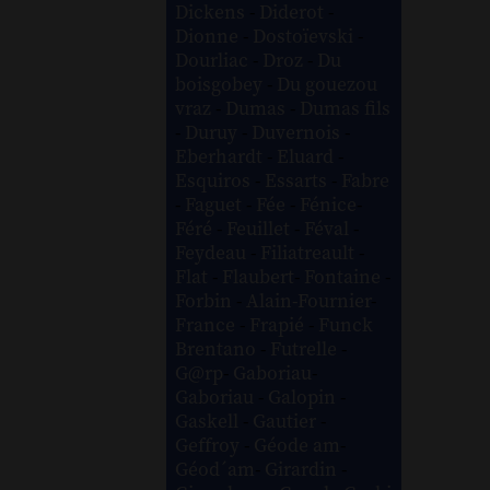
Dickens
-
Diderot
-
Dionne
-
Dostoïevski
-
Dourliac
-
Droz
-
Du
boisgobey
-
Du gouezou
vraz
-
Dumas
-
Dumas fils
-
Duruy
-
Duvernois
-
Eberhardt
-
Eluard
-
Esquiros
-
Essarts
-
Fabre
-
Faguet
-
Fée
-
Fénice
-
Féré
-
Feuillet
-
Féval
-
Feydeau
-
Filiatreault
-
Flat
-
Flaubert
-
Fontaine
-
Forbin
-
Alain-Fournier
-
France
-
Frapié
-
Funck
Brentano
-
Futrelle
-
G@rp
-
Gaboriau
-
Gaboriau
-
Galopin
-
Gaskell
-
Gautier
-
Geffroy
-
Géode am
-
Géod´am
-
Girardin
-