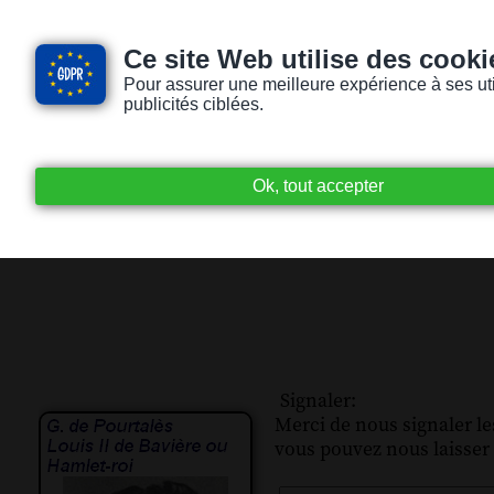
Ce site Web utilise des cooki
Pour assurer une meilleure expérience à ses utili
publicités ciblées.
Accueil
Livres audio
Lecteurs / Lectr
Signaler:
Merci de nous signaler les
vous pouvez nous laisser 