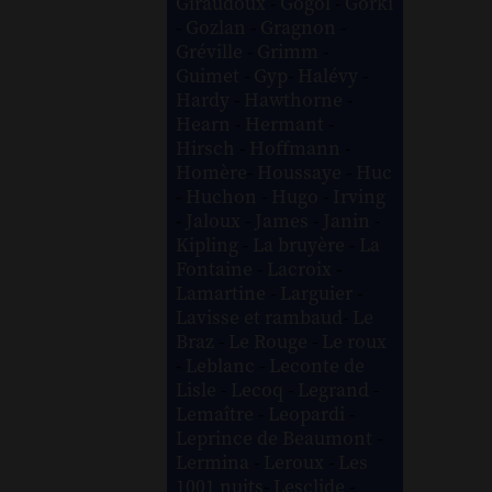
Giraudoux
-
Gogol
-
Gorki
-
Gozlan
-
Gragnon
-
Gréville
-
Grimm
-
Guimet
-
Gyp
-
Halévy
-
Hardy
-
Hawthorne
-
Hearn
-
Hermant
-
Hirsch
-
Hoffmann
-
Homère
-
Houssaye
-
Huc
-
Huchon
-
Hugo
-
Irving
-
Jaloux
-
James
-
Janin
-
Kipling
-
La bruyère
-
La
Fontaine
-
Lacroix
-
Lamartine
-
Larguier
-
Lavisse et rambaud
-
Le
Braz
-
Le Rouge
-
Le roux
-
Leblanc
-
Leconte de
Lisle
-
Lecoq
-
Legrand
-
Lemaître
-
Leopardi
-
Leprince de Beaumont
-
Lermina
-
Leroux
-
Les
1001 nuits
-
Lesclide
-