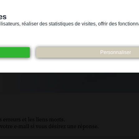
es
sateurs, réaliser des statistiques de visites, offrir des fonctio
Version pour personnes mal-voyantes ou non-voyantes
ices
Suivez-nous
Participez
Contact
 erreurs et les liens morts.
votre e-mail si vous désirez une réponse.