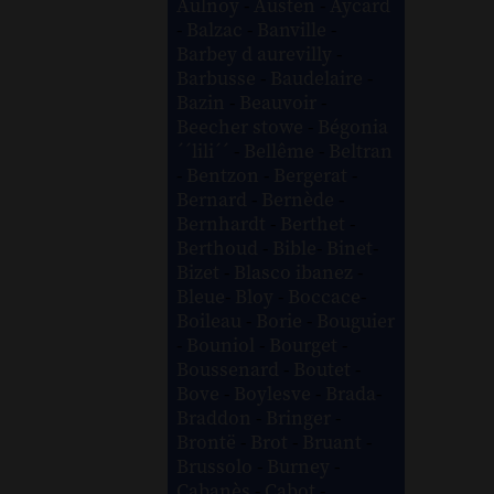
Aulnoy
-
Austen
-
Aycard
-
Balzac
-
Banville
-
Barbey d aurevilly
-
Barbusse
-
Baudelaire
-
Bazin
-
Beauvoir
-
Beecher stowe
-
Bégonia
´´lili´´
-
Bellême
-
Beltran
-
Bentzon
-
Bergerat
-
Bernard
-
Bernède
-
Bernhardt
-
Berthet
-
Berthoud
-
Bible
-
Binet
-
Bizet
-
Blasco ibanez
-
Bleue
-
Bloy
-
Boccace
-
Boileau
-
Borie
-
Bouguier
-
Bouniol
-
Bourget
-
Boussenard
-
Boutet
-
Bove
-
Boylesve
-
Brada
-
Braddon
-
Bringer
-
Brontë
-
Brot
-
Bruant
-
Brussolo
-
Burney
-
Cabanès
-
Cabot
-