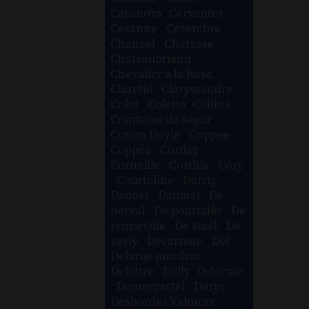
Casanova
-
Cervantes
-
Césanne
-
Cézembre
-
Chancel
-
Charasse
-
Chateaubriand
-
Chevalier à la Rose
-
Claretie
-
Claryssandre
-
Colet
-
Colette
-
Collins
-
Comtesse de ségur
-
Conan Doyle
-
Coppee
-
Coppée
-
Corday
-
Corneille
-
Corthis
-
Cory
-
Courteline
-
Darrig
-
Daudet
-
Daumal
-
De
nerval
-
De pourtalès
-
De
renneville
-
De staël
-
De
vesly
-
Decarreau
-
Del
-
Delarue mardrus
-
Delattre
-
Delly
-
Delorme
-
Demercastel
-
Derys
-
Desbordes Valmore
-