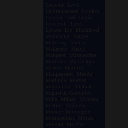
Lesueur
-
Level
-
Lichtenberger
-
London
-
Lorrain
-
Loti
-
Louÿs
-
Lovecraft
-
Luzel
-
Lycaon
-
Lys
-
Machiavel
-
Madeleine
-
Magog
-
Maizeroy
-
Malcor
-
Mallarmé
-
Malot
-
Mangeot
-
Margueritte
-
Marmier
-
Martin (qc)
-
Mason
-
Maturin
-
Maupassant
-
Meade
-
Mérimée
-
Mervez
-
Meyronein
-
Michelet
-
Miguel de Cervantes
-
Mille
-
Milosz
-
Mirbeau
-
Mistral
-
Moinaux
-
Molière
-
Montaigne
-
Montesquieu
-
Moran
-
Moreau
-
Mortier
-