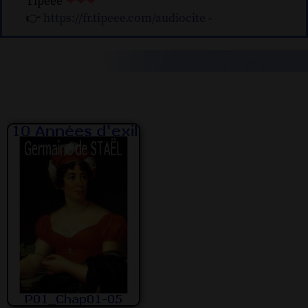
Tipeee
❤❤❤
👉
https://fr.tipeee.com/audiocite
-