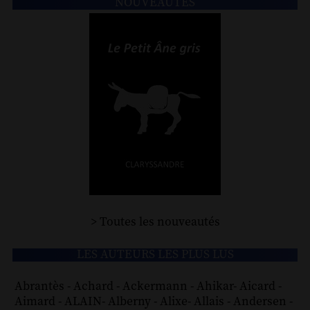
NOUVEAUTÉS
> Toutes les nouveautés
LES AUTEURS LES PLUS LUS
Abrantès
-
Achard
-
Ackermann
-
Ahikar
-
Aicard
-
Aimard
-
ALAIN
-
Alberny
-
Alixe
-
Allais
-
Andersen
-