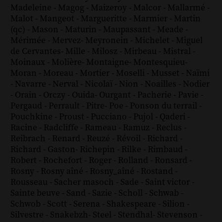
Madeleine
-
Magog
-
Maizeroy
-
Malcor
-
Mallarmé
-
Malot
-
Mangeot
-
Margueritte
-
Marmier
-
Martin
(qc)
-
Mason
-
Maturin
-
Maupassant
-
Meade
-
Mérimée
-
Mervez
-
Meyronein
-
Michelet
-
Miguel
de Cervantes
-
Mille
-
Milosz
-
Mirbeau
-
Mistral
-
Moinaux
-
Molière
-
Montaigne
-
Montesquieu
-
Moran
-
Moreau
-
Mortier
-
Moselli
-
Musset
-
Naïmi
-
Navarre
-
Nerval
-
Nicolaï
-
Nion
-
Noailles
-
Nodier
-
Orain
-
Orczy
-
Ouida
-
Ourgant
-
Pacherie
-
Pavie
-
Pergaud
-
Perrault
-
Pitre
-
Poe
-
Ponson du terrail
-
Pouchkine
-
Proust
-
Pucciano
-
Pujol
-
Qaderi
-
Racine
-
Radcliffe
-
Rameau
-
Ramuz
-
Reclus
-
Reibrach
-
Renard
-
Reuzé
-
Révoil
-
Richard
-
Richard - Gaston
-
Richepin
-
Rilke
-
Rimbaud
-
Robert
-
Rochefort
-
Roger
-
Rolland
-
Ronsard
-
Rosny
-
Rosny aîné
-
Rosny_aîné
-
Rostand
-
Rousseau
-
Sacher masoch
-
Sade
-
Saint victor
-
Sainte beuve
-
Sand
-
Sazie
-
Scholl
-
Schwab
-
Schwob
-
Scott
-
Serena
-
Shakespeare
-
Silion
-
Silvestre
-
Snakebzh
-
Steel
-
Stendhal
-
Stevenson
-