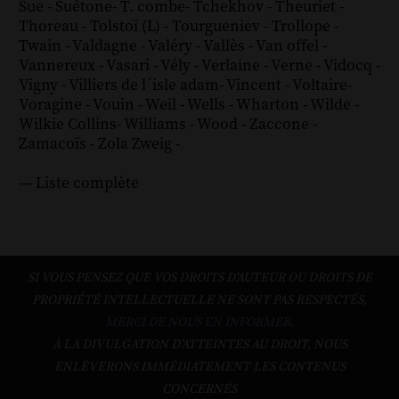
Sue
-
Suétone
-
T. combe
-
Tchekhov
-
Theuriet
-
Thoreau
-
Tolstoï (L)
-
Tourgueniev
-
Trollope
-
Twain
-
Valdagne
-
Valéry
-
Vallès
-
Van offel
-
Vannereux
-
Vasari
-
Vély
-
Verlaine
-
Verne
-
Vidocq
-
Vigny
-
Villiers de l´isle adam
-
Vincent
-
Voltaire
-
Voragine
-
Vouin
-
Weil
-
Wells
-
Wharton
-
Wilde
-
Wilkie Collins
-
Williams
-
Wood
-
Zaccone
-
Zamacoïs
-
Zola
Zweig
-
--- Liste complète
SI VOUS PENSEZ QUE VOS DROITS D'AUTEUR OU DROITS DE
PROPRIÉTÉ INTELLECTUELLE NE SONT PAS RESPECTÉS,
MERCI DE NOUS EN INFORMER.
À LA DIVULGATION D’ATTEINTES AU DROIT, NOUS
ENLÈVERONS IMMÉDIATEMENT LES CONTENUS
CONCERNÉS