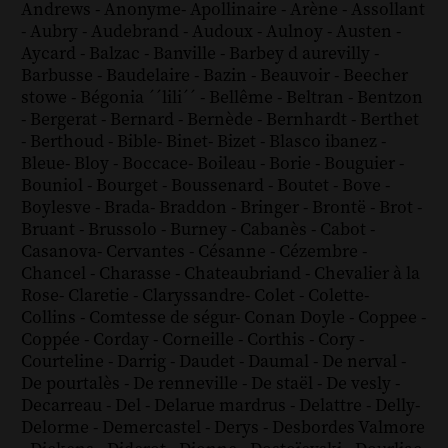
Andrews
-
Anonyme
-
Apollinaire
-
Arène
-
Assollant
-
Aubry
-
Audebrand
-
Audoux
-
Aulnoy
-
Austen
-
Aycard
-
Balzac
-
Banville
-
Barbey d aurevilly
-
Barbusse
-
Baudelaire
-
Bazin
-
Beauvoir
-
Beecher
stowe
-
Bégonia ´´lili´´
-
Bellême
-
Beltran
-
Bentzon
-
Bergerat
-
Bernard
-
Bernède
-
Bernhardt
-
Berthet
-
Berthoud
-
Bible
-
Binet
-
Bizet
-
Blasco ibanez
-
Bleue
-
Bloy
-
Boccace
-
Boileau
-
Borie
-
Bouguier
-
Bouniol
-
Bourget
-
Boussenard
-
Boutet
-
Bove
-
Boylesve
-
Brada
-
Braddon
-
Bringer
-
Brontë
-
Brot
-
Bruant
-
Brussolo
-
Burney
-
Cabanès
-
Cabot
-
Casanova
-
Cervantes
-
Césanne
-
Cézembre
-
Chancel
-
Charasse
-
Chateaubriand
-
Chevalier à la
Rose
-
Claretie
-
Claryssandre
-
Colet
-
Colette
-
Collins
-
Comtesse de ségur
-
Conan Doyle
-
Coppee
-
Coppée
-
Corday
-
Corneille
-
Corthis
-
Cory
-
Courteline
-
Darrig
-
Daudet
-
Daumal
-
De nerval
-
De pourtalès
-
De renneville
-
De staël
-
De vesly
-
Decarreau
-
Del
-
Delarue mardrus
-
Delattre
-
Delly
-
Delorme
-
Demercastel
-
Derys
-
Desbordes Valmore