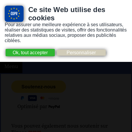
Ce site Web utilise des
cookies
Pour assurer une meilleure expérience à ses utilisateurs,
Version pour personnes mal-voyantes ou non-voyantes
réaliser des statistiques de visites, offrir des fonctionnalités
relatives aux médias sociaux, proposer des publicités
ciblées.
Menu
Optimisé par
Vous pouvez également nous soutenir sur