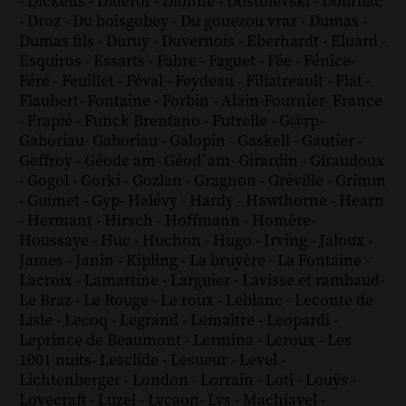
-
Dickens
-
Diderot
-
Dionne
-
Dostoïevski
-
Dourliac
-
Droz
-
Du boisgobey
-
Du gouezou vraz
-
Dumas
-
Dumas fils
-
Duruy
-
Duvernois
-
Eberhardt
-
Eluard
-
Esquiros
-
Essarts
-
Fabre
-
Faguet
-
Fée
-
Fénice
-
Féré
-
Feuillet
-
Féval
-
Feydeau
-
Filiatreault
-
Flat
-
Flaubert
-
Fontaine
-
Forbin
-
Alain-Fournier
-
France
-
Frapié
-
Funck Brentano
-
Futrelle
-
G@rp
-
Gaboriau
-
Gaboriau
-
Galopin
-
Gaskell
-
Gautier
-
Geffroy
-
Géode am
-
Géod´am
-
Girardin
-
Giraudoux
-
Gogol
-
Gorki
-
Gozlan
-
Gragnon
-
Gréville
-
Grimm
-
Guimet
-
Gyp
-
Halévy
-
Hardy
-
Hawthorne
-
Hearn
-
Hermant
-
Hirsch
-
Hoffmann
-
Homère
-
Houssaye
-
Huc
-
Huchon
-
Hugo
-
Irving
-
Jaloux
-
James
-
Janin
-
Kipling
-
La bruyère
-
La Fontaine
-
Lacroix
-
Lamartine
-
Larguier
-
Lavisse et rambaud
-
Le Braz
-
Le Rouge
-
Le roux
-
Leblanc
-
Leconte de
Lisle
-
Lecoq
-
Legrand
-
Lemaître
-
Leopardi
-
Leprince de Beaumont
-
Lermina
-
Leroux
-
Les
1001 nuits
-
Lesclide
-
Lesueur
-
Level
-
Lichtenberger
-
London
-
Lorrain
-
Loti
-
Louÿs
-
Lovecraft
-
Luzel
-
Lycaon
-
Lys
-
Machiavel
-