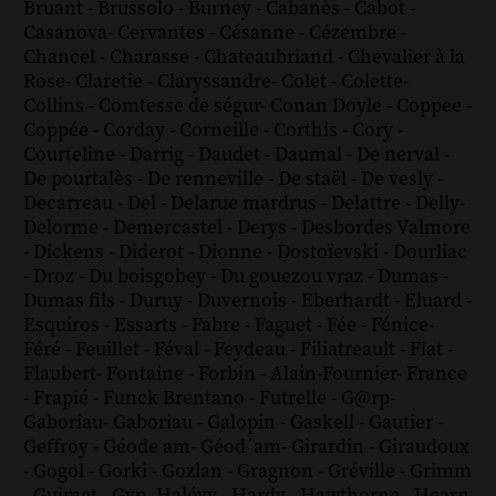
Bruant
-
Brussolo
-
Burney
-
Cabanès
-
Cabot
-
Casanova
-
Cervantes
-
Césanne
-
Cézembre
-
Chancel
-
Charasse
-
Chateaubriand
-
Chevalier à la
Rose
-
Claretie
-
Claryssandre
-
Colet
-
Colette
-
Collins
-
Comtesse de ségur
-
Conan Doyle
-
Coppee
-
Coppée
-
Corday
-
Corneille
-
Corthis
-
Cory
-
Courteline
-
Darrig
-
Daudet
-
Daumal
-
De nerval
-
De pourtalès
-
De renneville
-
De staël
-
De vesly
-
Decarreau
-
Del
-
Delarue mardrus
-
Delattre
-
Delly
-
Delorme
-
Demercastel
-
Derys
-
Desbordes Valmore
-
Dickens
-
Diderot
-
Dionne
-
Dostoïevski
-
Dourliac
-
Droz
-
Du boisgobey
-
Du gouezou vraz
-
Dumas
-
Dumas fils
-
Duruy
-
Duvernois
-
Eberhardt
-
Eluard
-
Esquiros
-
Essarts
-
Fabre
-
Faguet
-
Fée
-
Fénice
-
Féré
-
Feuillet
-
Féval
-
Feydeau
-
Filiatreault
-
Flat
-
Flaubert
-
Fontaine
-
Forbin
-
Alain-Fournier
-
France
-
Frapié
-
Funck Brentano
-
Futrelle
-
G@rp
-
Gaboriau
-
Gaboriau
-
Galopin
-
Gaskell
-
Gautier
-
Geffroy
-
Géode am
-
Géod´am
-
Girardin
-
Giraudoux
-
Gogol
-
Gorki
-
Gozlan
-
Gragnon
-
Gréville
-
Grimm