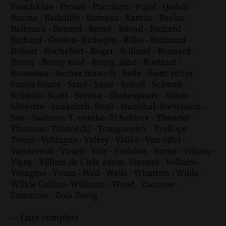
Pouchkine
-
Proust
-
Pucciano
-
Pujol
-
Qaderi
-
Racine
-
Radcliffe
-
Rameau
-
Ramuz
-
Reclus
-
Reibrach
-
Renard
-
Reuzé
-
Révoil
-
Richard
-
Richard - Gaston
-
Richepin
-
Rilke
-
Rimbaud
-
Robert
-
Rochefort
-
Roger
-
Rolland
-
Ronsard
-
Rosny
-
Rosny aîné
-
Rosny_aîné
-
Rostand
-
Rousseau
-
Sacher masoch
-
Sade
-
Saint victor
-
Sainte beuve
-
Sand
-
Sazie
-
Scholl
-
Schwab
-
Schwob
-
Scott
-
Serena
-
Shakespeare
-
Silion
-
Silvestre
-
Snakebzh
-
Steel
-
Stendhal
-
Stevenson
-
Sue
-
Suétone
-
T. combe
-
Tchekhov
-
Theuriet
-
Thoreau
-
Tolstoï (L)
-
Tourgueniev
-
Trollope
-
Twain
-
Valdagne
-
Valéry
-
Vallès
-
Van offel
-
Vannereux
-
Vasari
-
Vély
-
Verlaine
-
Verne
-
Vidocq
-
Vigny
-
Villiers de l´isle adam
-
Vincent
-
Voltaire
-
Voragine
-
Vouin
-
Weil
-
Wells
-
Wharton
-
Wilde
-
Wilkie Collins
-
Williams
-
Wood
-
Zaccone
-
Zamacoïs
-
Zola
Zweig
-
--- Liste complète