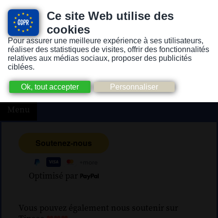
Ce site Web utilise des
cookies
Pour assurer une meilleure expérience à ses utilisateurs,
Version pour personnes mal-voyantes ou non-voyantes
réaliser des statistiques de visites, offrir des fonctionnalités
relatives aux médias sociaux, proposer des publicités
ciblées.
Menu
Optimisé par
Vous pouvez également nous soutenir sur