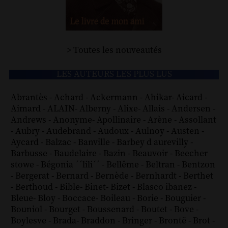
> Toutes les nouveautés
LES AUTEURS LES PLUS LUS
Abrantès
-
Achard
-
Ackermann
-
Ahikar
-
Aicard
-
Aimard
-
ALAIN
-
Alberny
-
Alixe
-
Allais
-
Andersen
-
Andrews
-
Anonyme
-
Apollinaire
-
Arène
-
Assollant
-
Aubry
-
Audebrand
-
Audoux
-
Aulnoy
-
Austen
-
Aycard
-
Balzac
-
Banville
-
Barbey d aurevilly
-
Barbusse
-
Baudelaire
-
Bazin
-
Beauvoir
-
Beecher
stowe
-
Bégonia ´´lili´´
-
Bellême
-
Beltran
-
Bentzon
-
Bergerat
-
Bernard
-
Bernède
-
Bernhardt
-
Berthet
-
Berthoud
-
Bible
-
Binet
-
Bizet
-
Blasco ibanez
-
Bleue
-
Bloy
-
Boccace
-
Boileau
-
Borie
-
Bouguier
-
Bouniol
-
Bourget
-
Boussenard
-
Boutet
-
Bove
-
Boylesve
-
Brada
-
Braddon
-
Bringer
-
Brontë
-
Brot
-