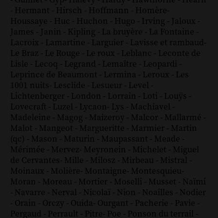
-
Guimet
-
Gyp
-
Halévy
-
Hardy
-
Hawthorne
-
Hearn
-
Hermant
-
Hirsch
-
Hoffmann
-
Homère
-
Houssaye
-
Huc
-
Huchon
-
Hugo
-
Irving
-
Jaloux
-
James
-
Janin
-
Kipling
-
La bruyère
-
La Fontaine
-
Lacroix
-
Lamartine
-
Larguier
-
Lavisse et rambaud
-
Le Braz
-
Le Rouge
-
Le roux
-
Leblanc
-
Leconte de
Lisle
-
Lecoq
-
Legrand
-
Lemaître
-
Leopardi
-
Leprince de Beaumont
-
Lermina
-
Leroux
-
Les
1001 nuits
-
Lesclide
-
Lesueur
-
Level
-
Lichtenberger
-
London
-
Lorrain
-
Loti
-
Louÿs
-
Lovecraft
-
Luzel
-
Lycaon
-
Lys
-
Machiavel
-
Madeleine
-
Magog
-
Maizeroy
-
Malcor
-
Mallarmé
-
Malot
-
Mangeot
-
Margueritte
-
Marmier
-
Martin
(qc)
-
Mason
-
Maturin
-
Maupassant
-
Meade
-
Mérimée
-
Mervez
-
Meyronein
-
Michelet
-
Miguel
de Cervantes
-
Mille
-
Milosz
-
Mirbeau
-
Mistral
-
Moinaux
-
Molière
-
Montaigne
-
Montesquieu
-
Moran
-
Moreau
-
Mortier
-
Moselli
-
Musset
-
Naïmi
-
Navarre
-
Nerval
-
Nicolaï
-
Nion
-
Noailles
-
Nodier
-
Orain
-
Orczy
-
Ouida
-
Ourgant
-
Pacherie
-
Pavie
-
Pergaud
-
Perrault
-
Pitre
-
Poe
-
Ponson du terrail
-