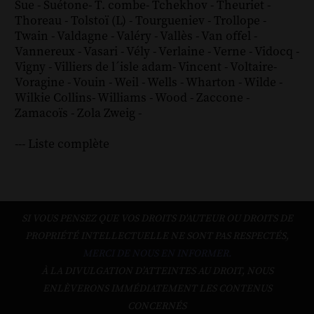
Sue
-
Suétone
-
T. combe
-
Tchekhov
-
Theuriet
-
Thoreau
-
Tolstoï (L)
-
Tourgueniev
-
Trollope
-
Twain
-
Valdagne
-
Valéry
-
Vallès
-
Van offel
-
Vannereux
-
Vasari
-
Vély
-
Verlaine
-
Verne
-
Vidocq
-
Vigny
-
Villiers de l´isle adam
-
Vincent
-
Voltaire
-
Voragine
-
Vouin
-
Weil
-
Wells
-
Wharton
-
Wilde
-
Wilkie Collins
-
Williams
-
Wood
-
Zaccone
-
Zamacoïs
-
Zola
Zweig
-
--- Liste complète
SI VOUS PENSEZ QUE VOS DROITS D'AUTEUR OU DROITS DE
PROPRIÉTÉ INTELLECTUELLE NE SONT PAS RESPECTÉS,
MERCI DE NOUS EN INFORMER.
À LA DIVULGATION D’ATTEINTES AU DROIT, NOUS
ENLÈVERONS IMMÉDIATEMENT LES CONTENUS
CONCERNÉS