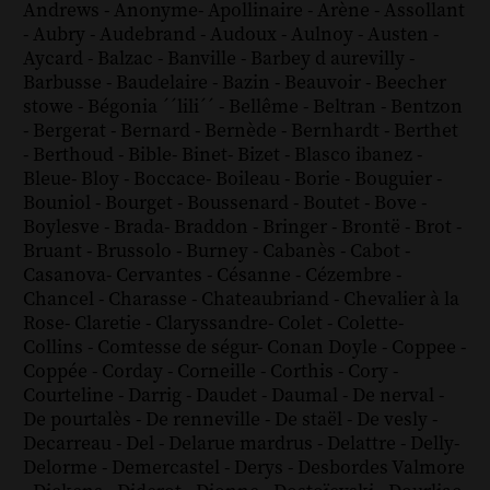
Andrews
-
Anonyme
-
Apollinaire
-
Arène
-
Assollant
-
Aubry
-
Audebrand
-
Audoux
-
Aulnoy
-
Austen
-
Aycard
-
Balzac
-
Banville
-
Barbey d aurevilly
-
Barbusse
-
Baudelaire
-
Bazin
-
Beauvoir
-
Beecher
stowe
-
Bégonia ´´lili´´
-
Bellême
-
Beltran
-
Bentzon
-
Bergerat
-
Bernard
-
Bernède
-
Bernhardt
-
Berthet
-
Berthoud
-
Bible
-
Binet
-
Bizet
-
Blasco ibanez
-
Bleue
-
Bloy
-
Boccace
-
Boileau
-
Borie
-
Bouguier
-
Bouniol
-
Bourget
-
Boussenard
-
Boutet
-
Bove
-
Boylesve
-
Brada
-
Braddon
-
Bringer
-
Brontë
-
Brot
-
Bruant
-
Brussolo
-
Burney
-
Cabanès
-
Cabot
-
Casanova
-
Cervantes
-
Césanne
-
Cézembre
-
Chancel
-
Charasse
-
Chateaubriand
-
Chevalier à la
Rose
-
Claretie
-
Claryssandre
-
Colet
-
Colette
-
Collins
-
Comtesse de ségur
-
Conan Doyle
-
Coppee
-
Coppée
-
Corday
-
Corneille
-
Corthis
-
Cory
-
Courteline
-
Darrig
-
Daudet
-
Daumal
-
De nerval
-
De pourtalès
-
De renneville
-
De staël
-
De vesly
-
Decarreau
-
Del
-
Delarue mardrus
-
Delattre
-
Delly
-
Delorme
-
Demercastel
-
Derys
-
Desbordes Valmore