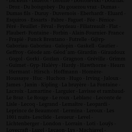
-
Dickens
-
Diderot
-
Dionne
-
Dostoïevski
-
Dourliac
-
Droz
-
Du boisgobey
-
Du gouezou vraz
-
Dumas
-
Dumas fils
-
Duruy
-
Duvernois
-
Eberhardt
-
Eluard
-
Esquiros
-
Essarts
-
Fabre
-
Faguet
-
Fée
-
Fénice
-
Féré
-
Feuillet
-
Féval
-
Feydeau
-
Filiatreault
-
Flat
-
Flaubert
-
Fontaine
-
Forbin
-
Alain-Fournier
-
France
-
Frapié
-
Funck Brentano
-
Futrelle
-
G@rp
-
Gaboriau
-
Gaboriau
-
Galopin
-
Gaskell
-
Gautier
-
Geffroy
-
Géode am
-
Géod´am
-
Girardin
-
Giraudoux
-
Gogol
-
Gorki
-
Gozlan
-
Gragnon
-
Gréville
-
Grimm
-
Guimet
-
Gyp
-
Halévy
-
Hardy
-
Hawthorne
-
Hearn
-
Hermant
-
Hirsch
-
Hoffmann
-
Homère
-
Houssaye
-
Huc
-
Huchon
-
Hugo
-
Irving
-
Jaloux
-
James
-
Janin
-
Kipling
-
La bruyère
-
La Fontaine
-
Lacroix
-
Lamartine
-
Larguier
-
Lavisse et rambaud
-
Le Braz
-
Le Rouge
-
Le roux
-
Leblanc
-
Leconte de
Lisle
-
Lecoq
-
Legrand
-
Lemaître
-
Leopardi
-
Leprince de Beaumont
-
Lermina
-
Leroux
-
Les
1001 nuits
-
Lesclide
-
Lesueur
-
Level
-
Lichtenberger
-
London
-
Lorrain
-
Loti
-
Louÿs
-
Lovecraft
-
Luzel
-
Lycaon
-
Lys
-
Machiavel
-