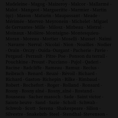
Madeleine
-
Magog
-
Maizeroy
-
Malcor
-
Mallarmé
-
Malot
-
Mangeot
-
Margueritte
-
Marmier
-
Martin
(qc)
-
Mason
-
Maturin
-
Maupassant
-
Meade
-
Mérimée
-
Mervez
-
Meyronein
-
Michelet
-
Miguel
de Cervantes
-
Mille
-
Milosz
-
Mirbeau
-
Mistral
-
Moinaux
-
Molière
-
Montaigne
-
Montesquieu
-
Moran
-
Moreau
-
Mortier
-
Moselli
-
Musset
-
Naïmi
-
Navarre
-
Nerval
-
Nicolaï
-
Nion
-
Noailles
-
Nodier
-
Orain
-
Orczy
-
Ouida
-
Ourgant
-
Pacherie
-
Pavie
-
Pergaud
-
Perrault
-
Pitre
-
Poe
-
Ponson du terrail
-
Pouchkine
-
Proust
-
Pucciano
-
Pujol
-
Qaderi
-
Racine
-
Radcliffe
-
Rameau
-
Ramuz
-
Reclus
-
Reibrach
-
Renard
-
Reuzé
-
Révoil
-
Richard
-
Richard - Gaston
-
Richepin
-
Rilke
-
Rimbaud
-
Robert
-
Rochefort
-
Roger
-
Rolland
-
Ronsard
-
Rosny
-
Rosny aîné
-
Rosny_aîné
-
Rostand
-
Rousseau
-
Sacher masoch
-
Sade
-
Saint victor
-
Sainte beuve
-
Sand
-
Sazie
-
Scholl
-
Schwab
-
Schwob
-
Scott
-
Serena
-
Shakespeare
-
Silion
-
Silvestre
-
Snakebzh
-
Steel
-
Stendhal
-
Stevenson
-