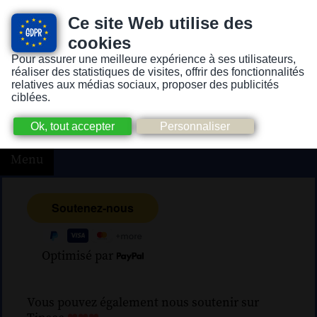
Ce site Web utilise des
cookies
Pour assurer une meilleure expérience à ses utilisateurs,
Version pour personnes mal-voyantes ou non-voyantes
réaliser des statistiques de visites, offrir des fonctionnalités
relatives aux médias sociaux, proposer des publicités
ciblées.
Menu
Optimisé par
Vous pouvez également nous soutenir sur