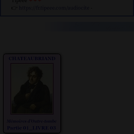
Tipeee
❤❤❤
👉
https://fr.tipeee.com/audiocite
-