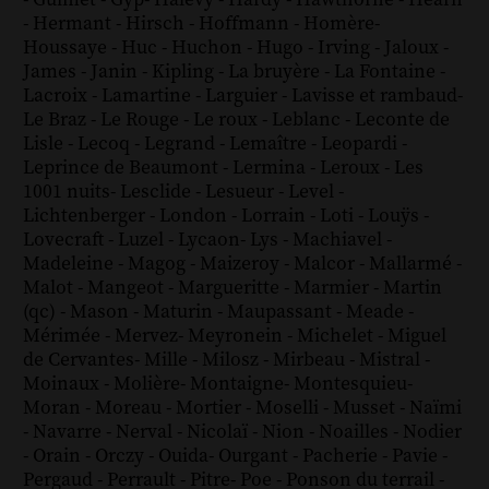
-
Guimet
-
Gyp
-
Halévy
-
Hardy
-
Hawthorne
-
Hearn
-
Hermant
-
Hirsch
-
Hoffmann
-
Homère
-
Houssaye
-
Huc
-
Huchon
-
Hugo
-
Irving
-
Jaloux
-
James
-
Janin
-
Kipling
-
La bruyère
-
La Fontaine
-
Lacroix
-
Lamartine
-
Larguier
-
Lavisse et rambaud
-
Le Braz
-
Le Rouge
-
Le roux
-
Leblanc
-
Leconte de
Lisle
-
Lecoq
-
Legrand
-
Lemaître
-
Leopardi
-
Leprince de Beaumont
-
Lermina
-
Leroux
-
Les
1001 nuits
-
Lesclide
-
Lesueur
-
Level
-
Lichtenberger
-
London
-
Lorrain
-
Loti
-
Louÿs
-
Lovecraft
-
Luzel
-
Lycaon
-
Lys
-
Machiavel
-
Madeleine
-
Magog
-
Maizeroy
-
Malcor
-
Mallarmé
-
Malot
-
Mangeot
-
Margueritte
-
Marmier
-
Martin
(qc)
-
Mason
-
Maturin
-
Maupassant
-
Meade
-
Mérimée
-
Mervez
-
Meyronein
-
Michelet
-
Miguel
de Cervantes
-
Mille
-
Milosz
-
Mirbeau
-
Mistral
-
Moinaux
-
Molière
-
Montaigne
-
Montesquieu
-
Moran
-
Moreau
-
Mortier
-
Moselli
-
Musset
-
Naïmi
-
Navarre
-
Nerval
-
Nicolaï
-
Nion
-
Noailles
-
Nodier
-
Orain
-
Orczy
-
Ouida
-
Ourgant
-
Pacherie
-
Pavie
-
Pergaud
-
Perrault
-
Pitre
-
Poe
-
Ponson du terrail
-