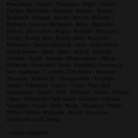
Pouchkine
-
Proust
-
Pucciano
-
Pujol
-
Qaderi
-
Racine
-
Radcliffe
-
Rameau
-
Ramuz
-
Reclus
-
Reibrach
-
Renard
-
Reuzé
-
Révoil
-
Richard
-
Richard - Gaston
-
Richepin
-
Rilke
-
Rimbaud
-
Robert
-
Rochefort
-
Roger
-
Rolland
-
Ronsard
-
Rosny
-
Rosny aîné
-
Rosny_aîné
-
Rostand
-
Rousseau
-
Sacher masoch
-
Sade
-
Saint victor
-
Sainte beuve
-
Sand
-
Sazie
-
Scholl
-
Schwab
-
Schwob
-
Scott
-
Serena
-
Shakespeare
-
Silion
-
Silvestre
-
Snakebzh
-
Steel
-
Stendhal
-
Stevenson
-
Sue
-
Suétone
-
T. combe
-
Tchekhov
-
Theuriet
-
Thoreau
-
Tolstoï (L)
-
Tourgueniev
-
Trollope
-
Twain
-
Valdagne
-
Valéry
-
Vallès
-
Van offel
-
Vannereux
-
Vasari
-
Vély
-
Verlaine
-
Verne
-
Vidocq
-
Vigny
-
Villiers de l´isle adam
-
Vincent
-
Voltaire
-
Voragine
-
Vouin
-
Weil
-
Wells
-
Wharton
-
Wilde
-
Wilkie Collins
-
Williams
-
Wood
-
Zaccone
-
Zamacoïs
-
Zola
Zweig
-
--- Liste complète