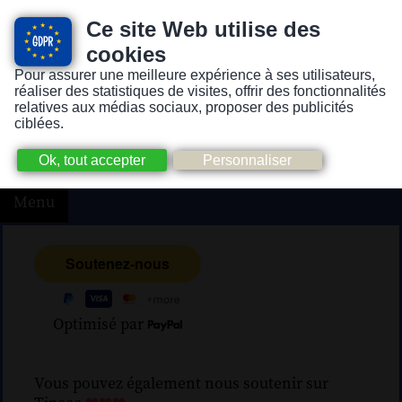
Ce site Web utilise des
cookies
Pour assurer une meilleure expérience à ses utilisateurs,
Version pour personnes mal-voyantes ou non-voyantes
réaliser des statistiques de visites, offrir des fonctionnalités
relatives aux médias sociaux, proposer des publicités
ciblées.
Menu
Optimisé par
Vous pouvez également nous soutenir sur