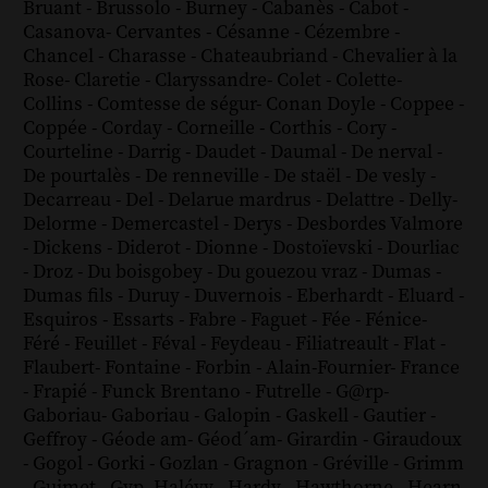
Bruant
-
Brussolo
-
Burney
-
Cabanès
-
Cabot
-
Casanova
-
Cervantes
-
Césanne
-
Cézembre
-
Chancel
-
Charasse
-
Chateaubriand
-
Chevalier à la
Rose
-
Claretie
-
Claryssandre
-
Colet
-
Colette
-
Collins
-
Comtesse de ségur
-
Conan Doyle
-
Coppee
-
Coppée
-
Corday
-
Corneille
-
Corthis
-
Cory
-
Courteline
-
Darrig
-
Daudet
-
Daumal
-
De nerval
-
De pourtalès
-
De renneville
-
De staël
-
De vesly
-
Decarreau
-
Del
-
Delarue mardrus
-
Delattre
-
Delly
-
Delorme
-
Demercastel
-
Derys
-
Desbordes Valmore
-
Dickens
-
Diderot
-
Dionne
-
Dostoïevski
-
Dourliac
-
Droz
-
Du boisgobey
-
Du gouezou vraz
-
Dumas
-
Dumas fils
-
Duruy
-
Duvernois
-
Eberhardt
-
Eluard
-
Esquiros
-
Essarts
-
Fabre
-
Faguet
-
Fée
-
Fénice
-
Féré
-
Feuillet
-
Féval
-
Feydeau
-
Filiatreault
-
Flat
-
Flaubert
-
Fontaine
-
Forbin
-
Alain-Fournier
-
France
-
Frapié
-
Funck Brentano
-
Futrelle
-
G@rp
-
Gaboriau
-
Gaboriau
-
Galopin
-
Gaskell
-
Gautier
-
Geffroy
-
Géode am
-
Géod´am
-
Girardin
-
Giraudoux
-
Gogol
-
Gorki
-
Gozlan
-
Gragnon
-
Gréville
-
Grimm