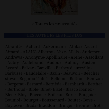
> Toutes les nouveautés
LES AUTEURS LES PLUS LUS
Abrantès
-
Achard
-
Ackermann
-
Ahikar
-
Aicard
-
Aimard
-
ALAIN
-
Alberny
-
Alixe
-
Allais
-
Andersen
-
Andrews
-
Anonyme
-
Apollinaire
-
Arène
-
Assollant
-
Aubry
-
Audebrand
-
Audoux
-
Aulnoy
-
Austen
-
Aycard
-
Balzac
-
Banville
-
Barbey d aurevilly
-
Barbusse
-
Baudelaire
-
Bazin
-
Beauvoir
-
Beecher
stowe
-
Bégonia ´´lili´´
-
Bellême
-
Beltran
-
Bentzon
-
Bergerat
-
Bernard
-
Bernède
-
Bernhardt
-
Berthet
-
Berthoud
-
Bible
-
Binet
-
Bizet
-
Blasco ibanez
-
Bleue
-
Bloy
-
Boccace
-
Boileau
-
Borie
-
Bouguier
-
Bouniol
-
Bourget
-
Boussenard
-
Boutet
-
Bove
-
Boylesve
-
Brada
-
Braddon
-
Bringer
-
Brontë
-
Brot
-