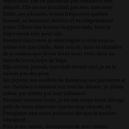
importune. Elle ne paraissait pas connaître mes
défauts. Elle ne me brouillait pas avec mes amis.
Enfin, ses jalousies, toutes fréquentes qu'elles
fussent, se laissaient deviner et ne s'exprimaient
point. C'était une femme inappréciable. Mais je
n'éprouvais rien pour elle.
Pendant deux mois je m'astreignis à vivre sous le
même toit que Giulia, dans son air, dans sa chambre
de la maison que j'avais louée pour nous deux au
bout de la rue Lope de Vega.
Elle entrait, passait, marchait devant moi, je ne la
suivais pas des yeux.
Ses jupons, ses maillots de danseuse, ses pantalons et
ses chemises traînaient sur tous les divans : je n'étais
même pas atteint par leur influence.
Pendant soixante nuits, je vis son corps brun allongé
près du mien dans une couche trop chaude, où
j'imaginais une autre présence dès que la lumière
s'éteignait...
Puis je me sauvai, désespérant de moi−même.