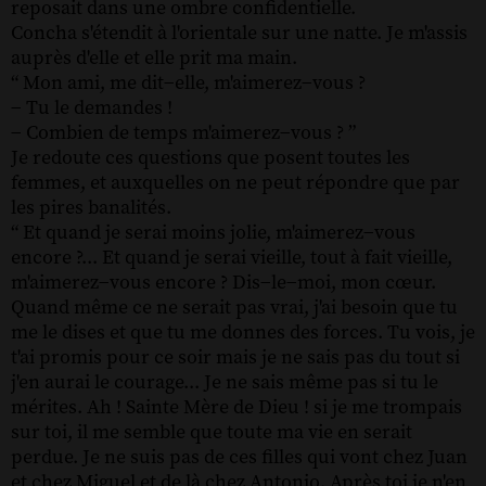
reposait dans une ombre confidentielle.
Concha s'étendit à l'orientale sur une natte. Je m'assis
auprès d'elle et elle prit ma main.
“ Mon ami, me dit−elle, m'aimerez−vous ?
− Tu le demandes !
− Combien de temps m'aimerez−vous ? ”
Je redoute ces questions que posent toutes les
femmes, et auxquelles on ne peut répondre que par
les pires banalités.
“ Et quand je serai moins jolie, m'aimerez−vous
encore ?... Et quand je serai vieille, tout à fait vieille,
m'aimerez−vous encore ? Dis−le−moi, mon cœur.
Quand même ce ne serait pas vrai, j'ai besoin que tu
me le dises et que tu me donnes des forces. Tu vois, je
t'ai promis pour ce soir mais je ne sais pas du tout si
j'en aurai le courage... Je ne sais même pas si tu le
mérites. Ah ! Sainte Mère de Dieu ! si je me trompais
sur toi, il me semble que toute ma vie en serait
perdue. Je ne suis pas de ces filles qui vont chez Juan
et chez Miguel et de là chez Antonio. Après toi je n'en