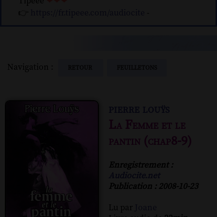
Tipeee
❤❤❤
👉
https://fr.tipeee.com/audiocite
-
Navigation :
RETOUR
FEUILLETONS
pierre louÿs
La Femme et le
pantin (chap8-9)
Enregistrement :
Audiocite.net
Publication : 2008-10-23
Lu par
Joane