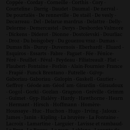
Coppée
-
Corday
-
Corneille
-
Corthis
-
Cory
-
Courteline
-
Darrig
-
Daudet
-
Daumal
-
De nerval
-
De pourtalès
-
De renneville
-
De staël
-
De vesly
-
Decarreau
-
Del
-
Delarue mardrus
-
Delattre
-
Delly
-
Delorme
-
Demercastel
-
Derys
-
Desbordes Valmore
-
Dickens
-
Diderot
-
Dionne
-
Dostoïevski
-
Dourliac
-
Droz
-
Du boisgobey
-
Du gouezou vraz
-
Dumas
-
Dumas fils
-
Duruy
-
Duvernois
-
Eberhardt
-
Eluard
-
Esquiros
-
Essarts
-
Fabre
-
Faguet
-
Fée
-
Fénice
-
Féré
-
Feuillet
-
Féval
-
Feydeau
-
Filiatreault
-
Flat
-
Flaubert
-
Fontaine
-
Forbin
-
Alain-Fournier
-
France
-
Frapié
-
Funck Brentano
-
Futrelle
-
G@rp
-
Gaboriau
-
Gaboriau
-
Galopin
-
Gaskell
-
Gautier
-
Geffroy
-
Géode am
-
Géod´am
-
Girardin
-
Giraudoux
-
Gogol
-
Gorki
-
Gozlan
-
Gragnon
-
Gréville
-
Grimm
-
Guimet
-
Gyp
-
Halévy
-
Hardy
-
Hawthorne
-
Hearn
-
Hermant
-
Hirsch
-
Hoffmann
-
Homère
-
Houssaye
-
Huc
-
Huchon
-
Hugo
-
Irving
-
Jaloux
-
James
-
Janin
-
Kipling
-
La bruyère
-
La Fontaine
-
Lacroix
-
Lamartine
-
Larguier
-
Lavisse et rambaud
-