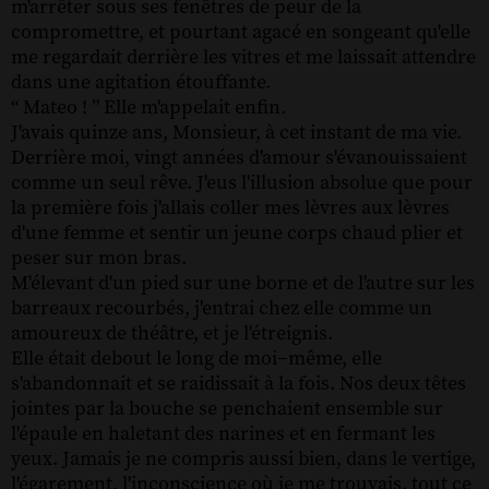
m'arrêter sous ses fenêtres de peur de la
compromettre, et pourtant agacé en songeant qu'elle
me regardait derrière les vitres et me laissait attendre
dans une agitation étouffante.
“ Mateo ! ” Elle m'appelait enfin.
J'avais quinze ans, Monsieur, à cet instant de ma vie.
Derrière moi, vingt années d'amour s'évanouissaient
comme un seul rêve. J'eus l'illusion absolue que pour
la première fois j'allais coller mes lèvres aux lèvres
d'une femme et sentir un jeune corps chaud plier et
peser sur mon bras.
M'élevant d'un pied sur une borne et de l'autre sur les
barreaux recourbés, j'entrai chez elle comme un
amoureux de théâtre, et je l'étreignis.
Elle était debout le long de moi−même, elle
s'abandonnait et se raidissait à la fois. Nos deux têtes
jointes par la bouche se penchaient ensemble sur
l'épaule en haletant des narines et en fermant les
yeux. Jamais je ne compris aussi bien, dans le vertige,
l'égarement, l'inconscience où je me trouvais, tout ce