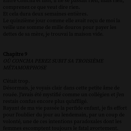
Entre Concha et moi, il ne se passait rien, mais rien,
comprenez ce que veut dire rien.
Et cela dura deux semaines entières.
Le quinzième jour comme elle avait reçu de moi la
veille une somme de mille douros pour payer les
dettes de sa mère, je trouvai la maison vide.
Chapitre 9
OÙ CONCHA PEREZ SUBIT SA TROISIÈME
MÉTAMORPHOSE
C'était trop.
Désormais, je voyais clair dans cette petite âme de
rouée. J'avais été mystifié comme un collégien et j'en
restais confus encore plus qu'affligé.
Rayant de ma vie passée la perfide enfant, je fis effort
pour l'oublier du jour au lendemain, par un coup de
volonté, une de ces intentions paradoxales dont les
femmes escomptent toujours le fatal avortement.