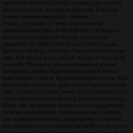
serrant sa chemise à la taille, comme pour mouler
son corps souple. Fermez les jalousies, il fait une
lumière odieuse dans cette chambre. ”
J'obéis, et pendant ce temps elle se coucha
silencieusement dans le lit profond. Je la voyais à
travers la moustiquaire blanche comme une
apparition de théâtre derrière un rideau de gaze...
Que vous dirai−je, Monsieur ? Vous avez deviné que
cette fois encore je fus ridicule et joué. Je vous ai dit
que cette fille était la pire des femmes et que ses
inventions cruelles dépassaient toutes les bornes ;
mais jusqu'ici vous ne la connaissez pas encore. C'est
maintenant seulement qu'en suivant mon récit vous
allez, de scène en scène, savoir qui est Concha Perez.
Ainsi, elle était venue chez moi, pour s'abandonner,
disait−elle. Ses paroles d'amour et ses engagements,
vous les avez entendus. Jusqu'au dernier moment,
elle se tint en amoureuse vierge qui va connaître la
joie, presque en jeune mariée qui se livre à un époux
; jeune mariée sans ignorances, je le veux bien, mais