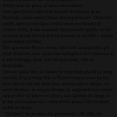
Enfin tout fut près, et nous montâmes.
Dire que j'étais cette fois assuré de réussir je ne
l'oserais ; mais enfin j'avais des espérances. Chez moi,
seule, sans protection contre mon sentiment si
connu d'elle, il me semblait improbable qu'elle se fût
risquée avant d'avoir fait en pensée le sacrifice qu'elle
prétendait m'offrir..
Dès que nous fûmes seuls, elle défit sa mantille, qui
était attachée avec quatorze épingles à ses cheveux et
à son corsage, puis, très simplement, elle se
déshabilla.
J'avoue qu'au lieu de l'aider je retardais plutôt ce long
travail, et que vingt fois je l'interrompis pour poser
mes lèvres sur ses bras nus, ses épaules rondes, ses
seins fermes, sa nuque brune. Je regardais son corps
apparaître de place en place, aux limites du linge, et
je me persuadais que cette jeune peau rebelle allait
enfin se livrer
“ Eh bien ? ai−je tenu ma promesse ? dit−elle, en