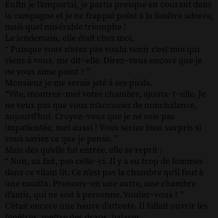
Enfin je l'emportai, je partis presque en courant dans
la campagne et je ne frappai point à la fenêtre adorée,
mais quel misérable triomphe !
Le lendemain, elle était chez moi.
“ Puisque vous n'avez pas voulu venir c'est moi qui
viens à vous, me dit−elle. Direz−vous encore que je
ne vous aime point ? ”
Monsieur je me serais jeté à ses pieds.
“Vite, montrez−moi votre chambre, ajouta−t−elle. Je
ne veux pas que vous m'accusiez de nonchalance,
aujourd'hui. Croyez−vous que je ne sois pas
impatientée, moi aussi ? Vous seriez bien surpris si
vous saviez ce que je pense. ”
Mais dès qu'elle fut entrée, elle se reprit :
“ Non, au fait, pas celle−ci. Il y a eu trop de femmes
dans ce vilain lit. Ce n'est pas la chambre qu'il faut à
une mozita. Prenons−en une autre, une chambre
d'amis, qui ne soit à personne. Voulez−vous ? ”
C'était encore une heure d'attente. Il fallait ouvrir les
fenêtres, mettre des draps, balayer...