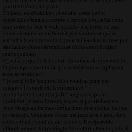
pourtant émue et grave.
Eh bien, en s'habillant chez elle, cette petite
misérable s'était accoutrée d'un caleçon, taillé dans
une sorte de toile à voile si raide et si forte, qu'une
corne de taureau ne l'aurait pas fendue, et qui se
serrait à la ceinture ainsi qu'au milieu des cuisses par
des lacets d'une résistance et d'une complication
inattaquables.
Et voilà ce que je découvris au milieu de mon ardeur
la plus éperdue, tandis que la scélérate m'expliquait
sans se troubler :
“ Je serai folle jusqu'où Dieu voudra, mais pas
jusqu'où le voudront les hommes ! ”
Je doutai un instant si je l'étranglerais, puis −
vraiment, je vous l'avoue, je n'en ai pas de honte −
mon visage en larmes tomba dans mes mains. Ce que
je pleurais, Monsieur c'était ma jeunesse à moi, dont
cette enfant venait de me prouver l'irréparable
effondrement. Entre vingt−deux et trente−cinq ans, il