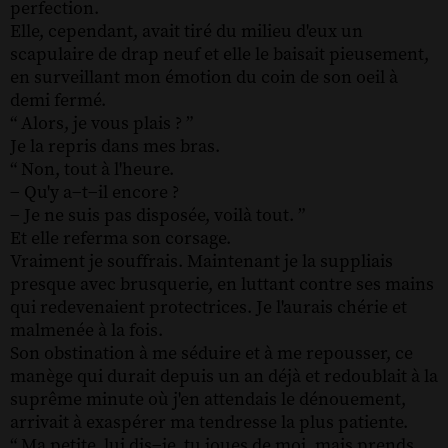
perfection.
Elle, cependant, avait tiré du milieu d'eux un
scapulaire de drap neuf et elle le baisait pieusement,
en surveillant mon émotion du coin de son oeil à
demi fermé.
“ Alors, je vous plais ? ”
Je la repris dans mes bras.
“ Non, tout à l'heure.
− Qu'y a−t−il encore ?
− Je ne suis pas disposée, voilà tout. ”
Et elle referma son corsage.
Vraiment je souffrais. Maintenant je la suppliais
presque avec brusquerie, en luttant contre ses mains
qui redevenaient protectrices. Je l'aurais chérie et
malmenée à la fois.
Son obstination à me séduire et à me repousser, ce
manège qui durait depuis un an déjà et redoublait à la
suprême minute où j'en attendais le dénouement,
arrivait à exaspérer ma tendresse la plus patiente.
“ Ma petite, lui dis−je, tu joues de moi, mais prends