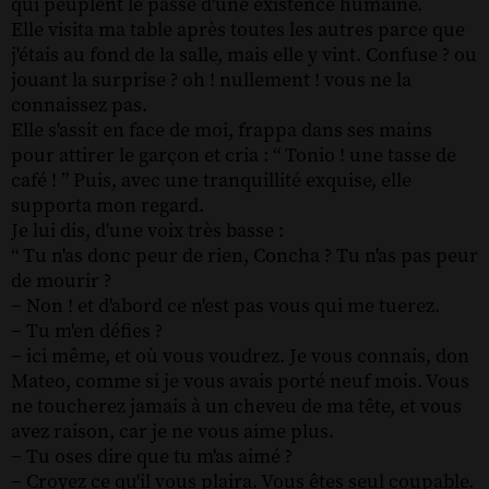
qui peuplent le passé d'une existence humaine.
Elle visita ma table après toutes les autres parce que
j'étais au fond de la salle, mais elle y vint. Confuse ? ou
jouant la surprise ? oh ! nullement ! vous ne la
connaissez pas.
Elle s'assit en face de moi, frappa dans ses mains
pour attirer le garçon et cria : “ Tonio ! une tasse de
café ! ” Puis, avec une tranquillité exquise, elle
supporta mon regard.
Je lui dis, d'une voix très basse :
“ Tu n'as donc peur de rien, Concha ? Tu n'as pas peur
de mourir ?
− Non ! et d'abord ce n'est pas vous qui me tuerez.
− Tu m'en défies ?
− ici même, et où vous voudrez. Je vous connais, don
Mateo, comme si je vous avais porté neuf mois. Vous
ne toucherez jamais à un cheveu de ma tête, et vous
avez raison, car je ne vous aime plus.
− Tu oses dire que tu m'as aimé ?
− Croyez ce qu'il vous plaira. Vous êtes seul coupable.