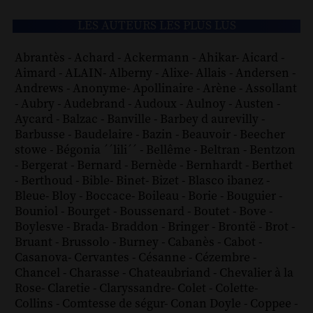
LES AUTEURS LES PLUS LUS
Abrantès
-
Achard
-
Ackermann
-
Ahikar
-
Aicard
-
Aimard
-
ALAIN
-
Alberny
-
Alixe
-
Allais
-
Andersen
-
Andrews
-
Anonyme
-
Apollinaire
-
Arène
-
Assollant
-
Aubry
-
Audebrand
-
Audoux
-
Aulnoy
-
Austen
-
Aycard
-
Balzac
-
Banville
-
Barbey d aurevilly
-
Barbusse
-
Baudelaire
-
Bazin
-
Beauvoir
-
Beecher
stowe
-
Bégonia ´´lili´´
-
Bellême
-
Beltran
-
Bentzon
-
Bergerat
-
Bernard
-
Bernède
-
Bernhardt
-
Berthet
-
Berthoud
-
Bible
-
Binet
-
Bizet
-
Blasco ibanez
-
Bleue
-
Bloy
-
Boccace
-
Boileau
-
Borie
-
Bouguier
-
Bouniol
-
Bourget
-
Boussenard
-
Boutet
-
Bove
-
Boylesve
-
Brada
-
Braddon
-
Bringer
-
Brontë
-
Brot
-
Bruant
-
Brussolo
-
Burney
-
Cabanès
-
Cabot
-
Casanova
-
Cervantes
-
Césanne
-
Cézembre
-
Chancel
-
Charasse
-
Chateaubriand
-
Chevalier à la
Rose
-
Claretie
-
Claryssandre
-
Colet
-
Colette
-
Collins
-
Comtesse de ségur
-
Conan Doyle
-
Coppee
-