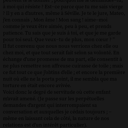
peuvent te le donner , pourquoi me le demandes−tu,
à moi qui résiste ? Est−ce parce que tu me sais vierge
? Il y en a d'autres, même à Séville. Je te le jure, Mateo,
j'en connais , Mon âme ! Mon sang ! aime−moi
comme je veux être aimée, peu à peu, et prends
patience. Tu sais que je suis à toi, et que je me garde
pour toi seul. Que veux−tu de plus, mon cœur ? ”
Il fut convenu que nous nous verrions chez elle ou
chez moi, et que tout serait fait selon sa volonté. En
échange d'une promesse de ma part, elle consentit à
ne plus remettre son affreuse cuirasse de toile ; mais
ce fut tout ce que j'obtins d'elle ; et encore la première
nuit où elle ne la porta point, il me sembla que ma
torture en était encore avivée.
Voici donc le degré de servitude où cette enfant
m'avait amené. (Je passe sur les perpétuelles
demandes d'argent qui interrompaient sa
conversation et auxquelles je cédais toujours ; −
même en laissant cela de côté, la nature de nos
relations est d'un intérêt particulier).