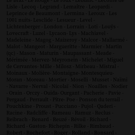
Le Braz
-
Le Rouge
-
Le roux
-
Leblanc
-
Leconte de
Lisle
-
Lecoq
-
Legrand
-
Lemaître
-
Leopardi
-
Leprince de Beaumont
-
Lermina
-
Leroux
-
Les
1001 nuits
-
Lesclide
-
Lesueur
-
Level
-
Lichtenberger
-
London
-
Lorrain
-
Loti
-
Louÿs
-
Lovecraft
-
Luzel
-
Lycaon
-
Lys
-
Machiavel
-
Madeleine
-
Magog
-
Maizeroy
-
Malcor
-
Mallarmé
-
Malot
-
Mangeot
-
Margueritte
-
Marmier
-
Martin
(qc)
-
Mason
-
Maturin
-
Maupassant
-
Meade
-
Mérimée
-
Mervez
-
Meyronein
-
Michelet
-
Miguel
de Cervantes
-
Mille
-
Milosz
-
Mirbeau
-
Mistral
-
Moinaux
-
Molière
-
Montaigne
-
Montesquieu
-
Moran
-
Moreau
-
Mortier
-
Moselli
-
Musset
-
Naïmi
-
Navarre
-
Nerval
-
Nicolaï
-
Nion
-
Noailles
-
Nodier
-
Orain
-
Orczy
-
Ouida
-
Ourgant
-
Pacherie
-
Pavie
-
Pergaud
-
Perrault
-
Pitre
-
Poe
-
Ponson du terrail
-
Pouchkine
-
Proust
-
Pucciano
-
Pujol
-
Qaderi
-
Racine
-
Radcliffe
-
Rameau
-
Ramuz
-
Reclus
-
Reibrach
-
Renard
-
Reuzé
-
Révoil
-
Richard
-
Richard - Gaston
-
Richepin
-
Rilke
-
Rimbaud
-
Robert
-
Rochefort
-
Roger
-
Rolland
-
Ronsard
-