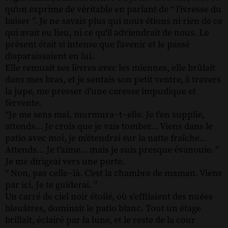
qu'on exprime de véritable en parlant de “ l'ivresse du
baiser ”. Je ne savais plus qui nous étions ni rien de ce
qui avait eu lieu, ni ce qu'il adviendrait de nous. Le
présent était si intense que l'avenir et le passé
disparaissaient en lui.
Elle remuait ses lèvres avec les miennes, elle brûlait
dans mes bras, et je sentais son petit ventre, à travers
la jupe, me presser d'une caresse impudique et
fervente.
“Je me sens mal, murmura−t−elle. Je t'en supplie,
attends... Je crois que je vais tomber... Viens dans le
patio avec moi, je m'étendrai sur la natte fraîche...
Attends... Je t'aime... mais je suis presque évanouie. ”
Je me dirigeai vers une porte.
“ Non, pas celle−là. C'est la chambre de maman. Viens
par ici. Je te guiderai. ”
Un carré de ciel noir étoilé, où s'effilaient des nuées
bleuâtres, dominait le patio blanc. Tout un étage
brillait, éclairé par la lune, et le reste de la cour