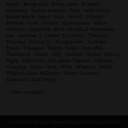
Rosny
-
Rosny aîné
-
Rosny_aîné
-
Rostand
-
Rousseau
-
Sacher masoch
-
Sade
-
Saint victor
-
Sainte beuve
-
Sand
-
Sazie
-
Scholl
-
Schwab
-
Schwob
-
Scott
-
Serena
-
Shakespeare
-
Silion
-
Silvestre
-
Snakebzh
-
Steel
-
Stendhal
-
Stevenson
-
Sue
-
Suétone
-
T. combe
-
Tchekhov
-
Theuriet
-
Thoreau
-
Tolstoï (L)
-
Tourgueniev
-
Trollope
-
Twain
-
Valdagne
-
Valéry
-
Vallès
-
Van offel
-
Vannereux
-
Vasari
-
Vély
-
Verlaine
-
Verne
-
Vidocq
-
Vigny
-
Villiers de l´isle adam
-
Vincent
-
Voltaire
-
Voragine
-
Vouin
-
Weil
-
Wells
-
Wharton
-
Wilde
-
Wilkie Collins
-
Williams
-
Wood
-
Zaccone
-
Zamacoïs
-
Zola
Zweig
-
--- Liste complète
SI VOUS PENSEZ QUE VOS DROITS D'AUTEUR OU DROITS DE