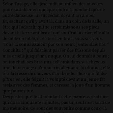
Selon l'usage, elle descendit au milieu des buveurs
pour s'attabler en quelque endroit, pendant qu'une
autre danseuse lui succédait devant la rampe.
Et, sachant qu'il y avait là, dans un coin de la salle, un
être qui l'adorait, qui se serait mis sous ses pieds
devant la terre entière et qui souffrait à crier, elle alla
de table en table, et de bras en bras, sous ses yeux.
'Tous la connaissaient par son nom. J'entendais des “
Conchita ! ” qui faisaient passer des frissons depuis
mes orteils jusqu'à ma nuque. On lui donnait à boire ;
on touchait ses bras nus ; elle mit dans ses cheveux
une fleur rouge qu'un marin allemand lui donna ; elle
tira la tresse de cheveux d'un banderillero qui fit des
pitreries ; elle feignit la volupté devant un jeune fat
assis avec des femmes, et caressa la joue d'un homme
que j'aurais tué.
Des gestes qu'elle fit pendant cette manœuvre atroce
qui dura cinquante minutes, pas un seul n'est sorti de
ma mémoire. Ce sont des souvenirs comme ceux−là