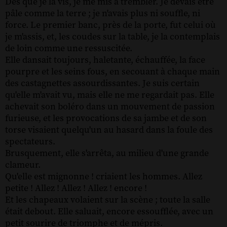
Dès que je la vis, je me mis à trembler. Je devais être
pâle comme la terre ; je n'avais plus ni souffle, ni
force. Le premier banc, près de la porte, fut celui où
je m'assis, et, les coudes sur la table, je la contemplais
de loin comme une ressuscitée.
Elle dansait toujours, haletante, échauffée, la face
pourpre et les seins fous, en secouant à chaque main
des castagnettes assourdissantes. Je suis certain
qu'elle m'avait vu, mais elle ne me regardait pas. Elle
achevait son boléro dans un mouvement de passion
furieuse, et les provocations de sa jambe et de son
torse visaient quelqu'un au hasard dans la foule des
spectateurs.
Brusquement, elle s'arrêta, au milieu d'une grande
clameur.
Qu'elle est mignonne ! criaient les hommes. Allez
petite ! Allez ! Allez ! Allez ! encore !
Et les chapeaux volaient sur la scène ; toute la salle
était debout. Elle saluait, encore essoufflée, avec un
petit sourire de triomphe et de mépris.