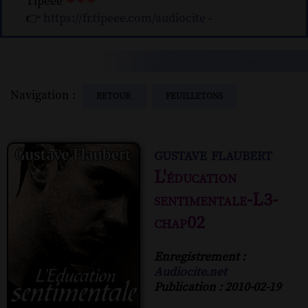
Tipeee
❤❤❤
👉
https://fr.tipeee.com/audiocite
-
Navigation :
RETOUR
FEUILLETONS
gustave flaubert
L'éducation
sentimentale-L3-
chap02
Enregistrement :
Audiocite.net
Publication : 2010-02-19