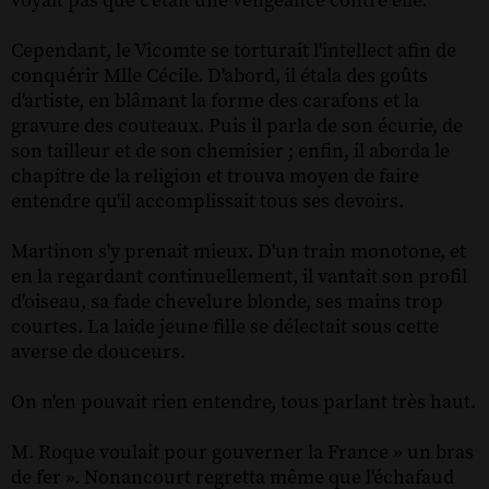
voyait pas que c'était une vengeance contre elle.
Cependant, le Vicomte se torturait l'intellect afin de
conquérir Mlle Cécile. D'abord, il étala des goûts
d'artiste, en blâmant la forme des carafons et la
gravure des couteaux. Puis il parla de son écurie, de
son tailleur et de son chemisier ; enfin, il aborda le
chapitre de la religion et trouva moyen de faire
entendre qu'il accomplissait tous ses devoirs.
Martinon s'y prenait mieux. D'un train monotone, et
en la regardant continuellement, il vantait son profil
d'oiseau, sa fade chevelure blonde, ses mains trop
courtes. La laide jeune fille se délectait sous cette
averse de douceurs.
On n'en pouvait rien entendre, tous parlant très haut.
M. Roque voulait pour gouverner la France » un bras
de fer ». Nonancourt regretta même que l'échafaud