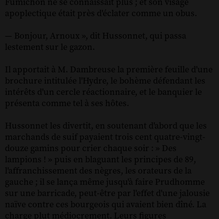
Fumichon ne se connaissait plus ; et son visage
apoplectique était près d'éclater comme un obus.
— Bonjour, Arnoux », dit Hussonnet, qui passa
lestement sur le gazon.
Il apportait à M. Dambreuse la première feuille d'une
brochure intitulée l'Hydre, le bohème défendant les
intérêts d'un cercle réactionnaire, et le banquier le
présenta comme tel à ses hôtes.
Hussonnet les divertit, en soutenant d'abord que les
marchands de suif payaient trois cent quatre-vingt-
douze gamins pour crier chaque soir : » Des
lampions ! » puis en blaguant les principes de 89,
l'affranchissement des nègres, les orateurs de la
gauche ; il se lança même jusqu'à faire Prudhomme
sur une barricade, peut-être par l'effet d'une jalousie
naïve contre ces bourgeois qui avaient bien dîné. La
charge plut médiocrement. Leurs figures