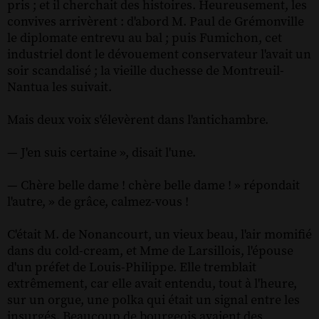
pris ; et il cherchait des histoires. Heureusement, les
convives arrivèrent : d'abord M. Paul de Grémonville
le diplomate entrevu au bal ; puis Fumichon, cet
industriel dont le dévouement conservateur l'avait un
soir scandalisé ; la vieille duchesse de Montreuil-
Nantua les suivait.
Mais deux voix s'élevèrent dans l'antichambre.
— J'en suis certaine », disait l'une.
— Chère belle dame ! chère belle dame ! » répondait
l'autre, » de grâce, calmez-vous !
C'était M. de Nonancourt, un vieux beau, l'air momifié
dans du cold-cream, et Mme de Larsillois, l'épouse
d'un préfet de Louis-Philippe. Elle tremblait
extrêmement, car elle avait entendu, tout à l'heure,
sur un orgue, une polka qui était un signal entre les
insurgés. Beaucoup de bourgeois avaient des