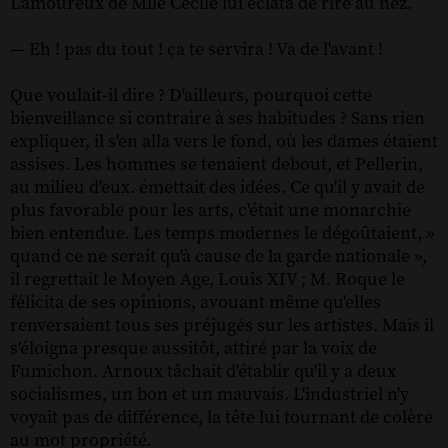
L'amoureux de Mlle Cécile lui éclata de rire au nez.
— Eh ! pas du tout ! ça te servira ! Va de l'avant !
Que voulait-il dire ? D'ailleurs, pourquoi cette
bienveillance si contraire à ses habitudes ? Sans rien
expliquer, il s'en alla vers le fond, où les dames étaient
assises. Les hommes se tenaient debout, et Pellerin,
au milieu d'eux. émettait des idées. Ce qu'il y avait de
plus favorable pour les arts, c'était une monarchie
bien entendue. Les temps modernes le dégoûtaient, »
quand ce ne serait qu'à cause de la garde nationale »,
il regrettait le Moyen Age, Louis XIV ; M. Roque le
félicita de ses opinions, avouant même qu'elles
renversaient tous ses préjugés sur les artistes. Mais il
s'éloigna presque aussitôt, attiré par la voix de
Fumichon. Arnoux tâchait d'établir qu'il y a deux
socialismes, un bon et un mauvais. L'industriel n'y
voyait pas de différence, la tête lui tournant de colère
au mot propriété.