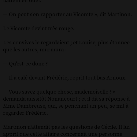
battent en duel.
— On peut s'en rapporter au Vicomte », dit Martinon.
Le Vicomte devint très rouge.
Les convives le regardaient ; et Louise, plus étonnée
que les autres, murmura :
— Qu'est-ce donc ?
— Il a calé devant Frédéric, reprit tout bas Arnoux.
— Vous savez quelque chose, mademoiselle ? »
demanda aussitôt Nonancourt ; et il dit sa réponse à
Mme Dambreuse, qui, se penchant un peu, se mit à
regarder Frédéric.
Martinon n'attendit pas les questions de Cécile. Il lui
apprit que cette affaire concernait une personne