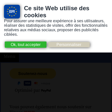
Ce site Web utilise des
cookies
Pour assurer une meilleure expérience à ses utilisateurs,
Version pour personnes mal-voyantes ou non-voyantes
réaliser des statistiques de visites, offrir des fonctionnalités
relatives aux médias sociaux, proposer des publicités
ciblées.
Menu
Optimisé par
Vous pouvez également nous soutenir sur