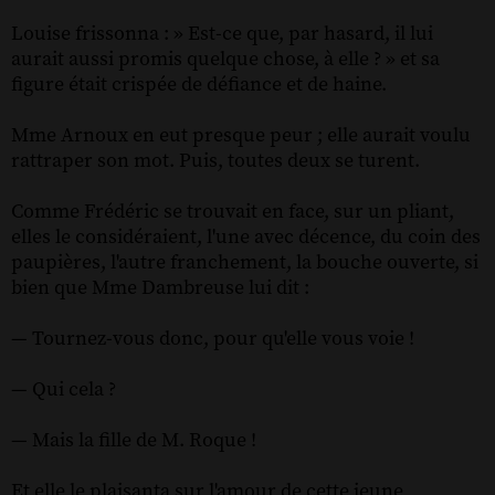
Louise frissonna : » Est-ce que, par hasard, il lui
aurait aussi promis quelque chose, à elle ? » et sa
figure était crispée de défiance et de haine.
Mme Arnoux en eut presque peur ; elle aurait voulu
rattraper son mot. Puis, toutes deux se turent.
Comme Frédéric se trouvait en face, sur un pliant,
elles le considéraient, l'une avec décence, du coin des
paupières, l'autre franchement, la bouche ouverte, si
bien que Mme Dambreuse lui dit :
— Tournez-vous donc, pour qu'elle vous voie !
— Qui cela ?
— Mais la fille de M. Roque !
Et elle le plaisanta sur l'amour de cette jeune