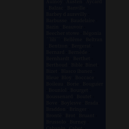
Aulnoy
-
Austen
-
Aycard
-
Balzac
-
Banville
-
Barbey d aurevilly
-
Barbusse
-
Baudelaire
-
Bazin
-
Beauvoir
-
Beecher stowe
-
Bégonia
´´lili´´
-
Bellême
-
Beltran
-
Bentzon
-
Bergerat
-
Bernard
-
Bernède
-
Bernhardt
-
Berthet
-
Berthoud
-
Bible
-
Binet
-
Bizet
-
Blasco ibanez
-
Bleue
-
Bloy
-
Boccace
-
Boileau
-
Borie
-
Bouguier
-
Bouniol
-
Bourget
-
Boussenard
-
Boutet
-
Bove
-
Boylesve
-
Brada
-
Braddon
-
Bringer
-
Brontë
-
Brot
-
Bruant
-
Brussolo
-
Burney
-
Cabanès
-
Cabot
-