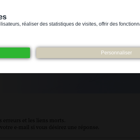
es
sateurs, réaliser des statistiques de visites, offrir des fonctio
Version pour personnes mal-voyantes ou non-voyantes
ices
Suivez-nous
Participez
Contact
 erreurs et les liens morts.
votre e-mail si vous désirez une réponse.