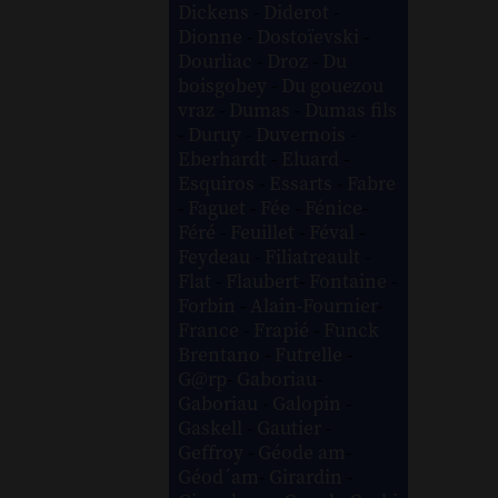
Dickens
-
Diderot
-
Dionne
-
Dostoïevski
-
Dourliac
-
Droz
-
Du
boisgobey
-
Du gouezou
vraz
-
Dumas
-
Dumas fils
-
Duruy
-
Duvernois
-
Eberhardt
-
Eluard
-
Esquiros
-
Essarts
-
Fabre
-
Faguet
-
Fée
-
Fénice
-
Féré
-
Feuillet
-
Féval
-
Feydeau
-
Filiatreault
-
Flat
-
Flaubert
-
Fontaine
-
Forbin
-
Alain-Fournier
-
France
-
Frapié
-
Funck
Brentano
-
Futrelle
-
G@rp
-
Gaboriau
-
Gaboriau
-
Galopin
-
Gaskell
-
Gautier
-
Geffroy
-
Géode am
-
Géod´am
-
Girardin
-