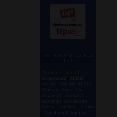
LES AUTEURS LES PLUS
LUS
Abrantès
-
Achard
-
Ackermann
-
Ahikar
-
Aicard
-
Aimard
-
ALAIN
-
Alberny
-
Alixe
-
Allais
-
Andersen
-
Andrews
-
Anonyme
-
Apollinaire
-
Arène
-
Assollant
-
Aubry
-
Audebrand
-
Audoux
-