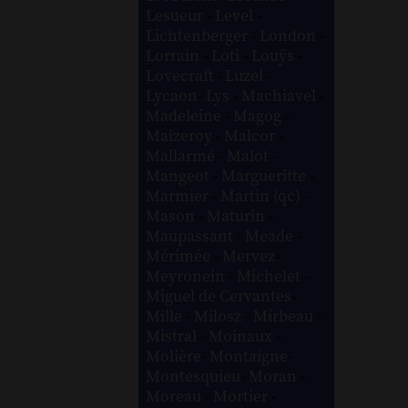
Lesueur
-
Level
-
Lichtenberger
-
London
-
Lorrain
-
Loti
-
Louÿs
-
Lovecraft
-
Luzel
-
Lycaon
-
Lys
-
Machiavel
-
Madeleine
-
Magog
-
Maizeroy
-
Malcor
-
Mallarmé
-
Malot
-
Mangeot
-
Margueritte
-
Marmier
-
Martin (qc)
-
Mason
-
Maturin
-
Maupassant
-
Meade
-
Mérimée
-
Mervez
-
Meyronein
-
Michelet
-
Miguel de Cervantes
-
Mille
-
Milosz
-
Mirbeau
-
Mistral
-
Moinaux
-
Molière
-
Montaigne
-
Montesquieu
-
Moran
-
Moreau
-
Mortier
-