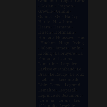
Giraudoux
-
Gogol
-
Gorki
-
Gozlan
-
Gragnon
-
Gréville
-
Grimm
-
Guimet
-
Gyp
-
Halévy
-
Hardy
-
Hawthorne
-
Hearn
-
Hermant
-
Hirsch
-
Hoffmann
-
Homère
-
Houssaye
-
Huc
-
Huchon
-
Hugo
-
Irving
-
Jaloux
-
James
-
Janin
-
Kipling
-
La bruyère
-
La
Fontaine
-
Lacroix
-
Lamartine
-
Larguier
-
Lavisse et rambaud
-
Le
Braz
-
Le Rouge
-
Le roux
-
Leblanc
-
Leconte de
Lisle
-
Lecoq
-
Legrand
-
Lemaître
-
Leopardi
-
Leprince de Beaumont
-
Lermina
-
Leroux
-
Les
1001 nuits
-
Lesclide
-