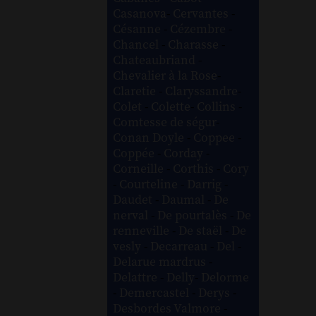
Casanova
-
Cervantes
-
Césanne
-
Cézembre
-
Chancel
-
Charasse
-
Chateaubriand
-
Chevalier à la Rose
-
Claretie
-
Claryssandre
-
Colet
-
Colette
-
Collins
-
Comtesse de ségur
-
Conan Doyle
-
Coppee
-
Coppée
-
Corday
-
Corneille
-
Corthis
-
Cory
-
Courteline
-
Darrig
-
Daudet
-
Daumal
-
De
nerval
-
De pourtalès
-
De
renneville
-
De staël
-
De
vesly
-
Decarreau
-
Del
-
Delarue mardrus
-
Delattre
-
Delly
-
Delorme
-
Demercastel
-
Derys
-
Desbordes Valmore
-