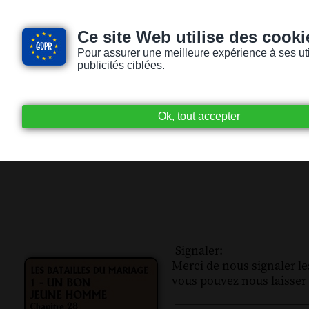
Ce site Web utilise des cooki
Pour assurer une meilleure expérience à ses utili
publicités ciblées.
Accueil
Livres audio
Lecteurs / Lectr
Signaler:
Merci de nous signaler les
vous pouvez nous laisser 