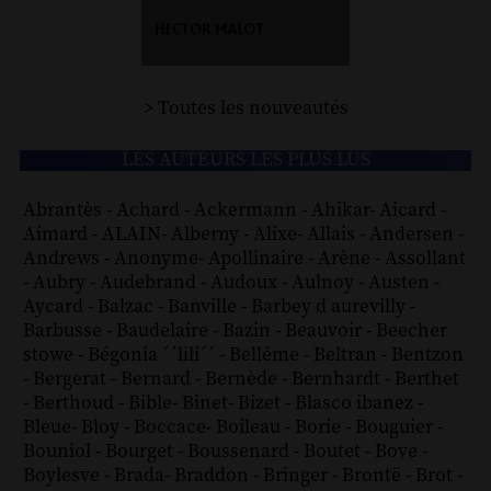
> Toutes les nouveautés
LES AUTEURS LES PLUS LUS
Abrantès
-
Achard
-
Ackermann
-
Ahikar
-
Aicard
-
Aimard
-
ALAIN
-
Alberny
-
Alixe
-
Allais
-
Andersen
-
Andrews
-
Anonyme
-
Apollinaire
-
Arène
-
Assollant
-
Aubry
-
Audebrand
-
Audoux
-
Aulnoy
-
Austen
-
Aycard
-
Balzac
-
Banville
-
Barbey d aurevilly
-
Barbusse
-
Baudelaire
-
Bazin
-
Beauvoir
-
Beecher
stowe
-
Bégonia ´´lili´´
-
Bellême
-
Beltran
-
Bentzon
-
Bergerat
-
Bernard
-
Bernède
-
Bernhardt
-
Berthet
-
Berthoud
-
Bible
-
Binet
-
Bizet
-
Blasco ibanez
-
Bleue
-
Bloy
-
Boccace
-
Boileau
-
Borie
-
Bouguier
-
Bouniol
-
Bourget
-
Boussenard
-
Boutet
-
Bove
-
Boylesve
-
Brada
-
Braddon
-
Bringer
-
Brontë
-
Brot
-