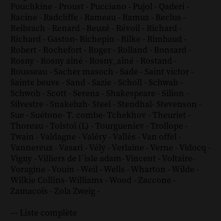
Pouchkine
-
Proust
-
Pucciano
-
Pujol
-
Qaderi
-
Racine
-
Radcliffe
-
Rameau
-
Ramuz
-
Reclus
-
Reibrach
-
Renard
-
Reuzé
-
Révoil
-
Richard
-
Richard - Gaston
-
Richepin
-
Rilke
-
Rimbaud
-
Robert
-
Rochefort
-
Roger
-
Rolland
-
Ronsard
-
Rosny
-
Rosny aîné
-
Rosny_aîné
-
Rostand
-
Rousseau
-
Sacher masoch
-
Sade
-
Saint victor
-
Sainte beuve
-
Sand
-
Sazie
-
Scholl
-
Schwab
-
Schwob
-
Scott
-
Serena
-
Shakespeare
-
Silion
-
Silvestre
-
Snakebzh
-
Steel
-
Stendhal
-
Stevenson
-
Sue
-
Suétone
-
T. combe
-
Tchekhov
-
Theuriet
-
Thoreau
-
Tolstoï (L)
-
Tourgueniev
-
Trollope
-
Twain
-
Valdagne
-
Valéry
-
Vallès
-
Van offel
-
Vannereux
-
Vasari
-
Vély
-
Verlaine
-
Verne
-
Vidocq
-
Vigny
-
Villiers de l´isle adam
-
Vincent
-
Voltaire
-
Voragine
-
Vouin
-
Weil
-
Wells
-
Wharton
-
Wilde
-
Wilkie Collins
-
Williams
-
Wood
-
Zaccone
-
Zamacoïs
-
Zola
Zweig
-
--- Liste complète