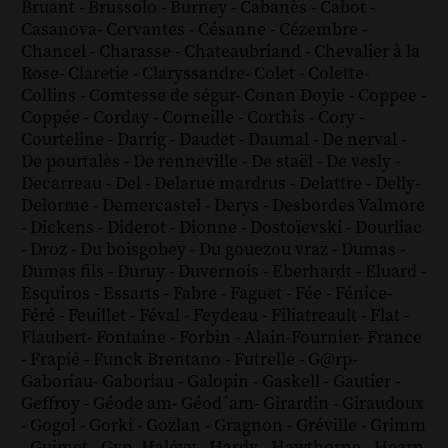
Bruant
-
Brussolo
-
Burney
-
Cabanès
-
Cabot
-
Casanova
-
Cervantes
-
Césanne
-
Cézembre
-
Chancel
-
Charasse
-
Chateaubriand
-
Chevalier à la
Rose
-
Claretie
-
Claryssandre
-
Colet
-
Colette
-
Collins
-
Comtesse de ségur
-
Conan Doyle
-
Coppee
-
Coppée
-
Corday
-
Corneille
-
Corthis
-
Cory
-
Courteline
-
Darrig
-
Daudet
-
Daumal
-
De nerval
-
De pourtalès
-
De renneville
-
De staël
-
De vesly
-
Decarreau
-
Del
-
Delarue mardrus
-
Delattre
-
Delly
-
Delorme
-
Demercastel
-
Derys
-
Desbordes Valmore
-
Dickens
-
Diderot
-
Dionne
-
Dostoïevski
-
Dourliac
-
Droz
-
Du boisgobey
-
Du gouezou vraz
-
Dumas
-
Dumas fils
-
Duruy
-
Duvernois
-
Eberhardt
-
Eluard
-
Esquiros
-
Essarts
-
Fabre
-
Faguet
-
Fée
-
Fénice
-
Féré
-
Feuillet
-
Féval
-
Feydeau
-
Filiatreault
-
Flat
-
Flaubert
-
Fontaine
-
Forbin
-
Alain-Fournier
-
France
-
Frapié
-
Funck Brentano
-
Futrelle
-
G@rp
-
Gaboriau
-
Gaboriau
-
Galopin
-
Gaskell
-
Gautier
-
Geffroy
-
Géode am
-
Géod´am
-
Girardin
-
Giraudoux
-
Gogol
-
Gorki
-
Gozlan
-
Gragnon
-
Gréville
-
Grimm