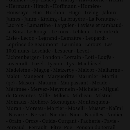
-
Guimet
-
Gyp
-
Halévy
-
Hardy
-
Hawthorne
-
Hearn
-
Hermant
-
Hirsch
-
Hoffmann
-
Homère
-
Houssaye
-
Huc
-
Huchon
-
Hugo
-
Irving
-
Jaloux
-
James
-
Janin
-
Kipling
-
La bruyère
-
La Fontaine
-
Lacroix
-
Lamartine
-
Larguier
-
Lavisse et rambaud
-
Le Braz
-
Le Rouge
-
Le roux
-
Leblanc
-
Leconte de
Lisle
-
Lecoq
-
Legrand
-
Lemaître
-
Leopardi
-
Leprince de Beaumont
-
Lermina
-
Leroux
-
Les
1001 nuits
-
Lesclide
-
Lesueur
-
Level
-
Lichtenberger
-
London
-
Lorrain
-
Loti
-
Louÿs
-
Lovecraft
-
Luzel
-
Lycaon
-
Lys
-
Machiavel
-
Madeleine
-
Magog
-
Maizeroy
-
Malcor
-
Mallarmé
-
Malot
-
Mangeot
-
Margueritte
-
Marmier
-
Martin
(qc)
-
Mason
-
Maturin
-
Maupassant
-
Meade
-
Mérimée
-
Mervez
-
Meyronein
-
Michelet
-
Miguel
de Cervantes
-
Mille
-
Milosz
-
Mirbeau
-
Mistral
-
Moinaux
-
Molière
-
Montaigne
-
Montesquieu
-
Moran
-
Moreau
-
Mortier
-
Moselli
-
Musset
-
Naïmi
-
Navarre
-
Nerval
-
Nicolaï
-
Nion
-
Noailles
-
Nodier
-
Orain
-
Orczy
-
Ouida
-
Ourgant
-
Pacherie
-
Pavie
-
Pergaud
-
Perrault
-
Pitre
-
Poe
-
Ponson du terrail
-