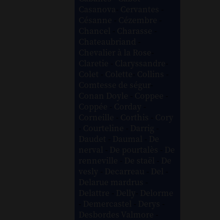
Casanova
-
Cervantes
-
Césanne
-
Cézembre
-
Chancel
-
Charasse
-
Chateaubriand
-
Chevalier à la Rose
-
Claretie
-
Claryssandre
-
Colet
-
Colette
-
Collins
-
Comtesse de ségur
-
Conan Doyle
-
Coppee
-
Coppée
-
Corday
-
Corneille
-
Corthis
-
Cory
-
Courteline
-
Darrig
-
Daudet
-
Daumal
-
De
nerval
-
De pourtalès
-
De
renneville
-
De staël
-
De
vesly
-
Decarreau
-
Del
-
Delarue mardrus
-
Delattre
-
Delly
-
Delorme
-
Demercastel
-
Derys
-
Desbordes Valmore
-