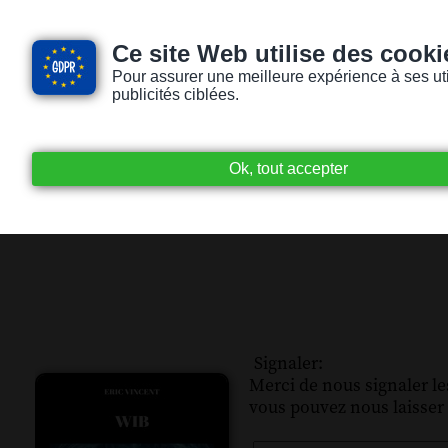
Ce site Web utilise des cooki
Pour assurer une meilleure expérience à ses utili
publicités ciblées.
Accueil
Livres audio
Lecteurs / Lectr
Signaler:
Merci de nous signaler les
vous pouvez nous laisser 