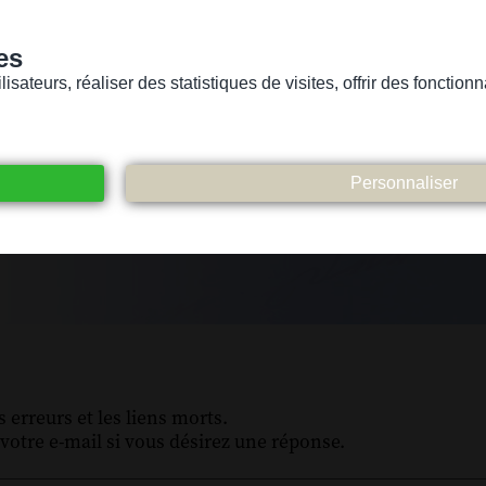
es
sateurs, réaliser des statistiques de visites, offrir des fonctio
Version pour personnes mal-voyantes ou non-voyantes
ices
Suivez-nous
Participez
Contact
 erreurs et les liens morts.
votre e-mail si vous désirez une réponse.