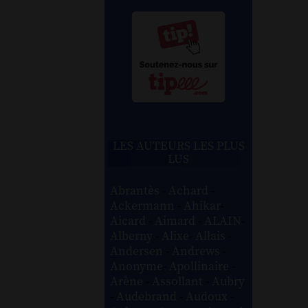
LES AUTEURS LES PLUS
LUS
Abrantès
-
Achard
-
Ackermann
-
Ahikar
-
Aicard
-
Aimard
-
ALAIN
-
Alberny
-
Alixe
-
Allais
-
Andersen
-
Andrews
-
Anonyme
-
Apollinaire
-
Arène
-
Assollant
-
Aubry
-
Audebrand
-
Audoux
-