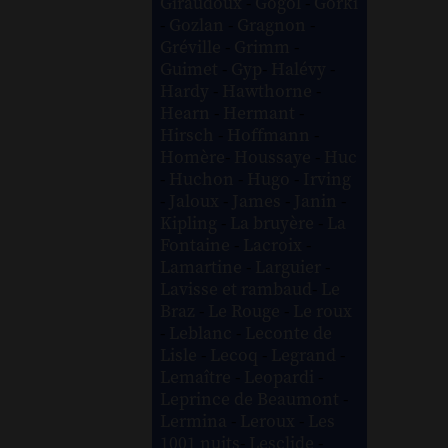
Giraudoux
-
Gogol
-
Gorki
-
Gozlan
-
Gragnon
-
Gréville
-
Grimm
-
Guimet
-
Gyp
-
Halévy
-
Hardy
-
Hawthorne
-
Hearn
-
Hermant
-
Hirsch
-
Hoffmann
-
Homère
-
Houssaye
-
Huc
-
Huchon
-
Hugo
-
Irving
-
Jaloux
-
James
-
Janin
-
Kipling
-
La bruyère
-
La
Fontaine
-
Lacroix
-
Lamartine
-
Larguier
-
Lavisse et rambaud
-
Le
Braz
-
Le Rouge
-
Le roux
-
Leblanc
-
Leconte de
Lisle
-
Lecoq
-
Legrand
-
Lemaître
-
Leopardi
-
Leprince de Beaumont
-
Lermina
-
Leroux
-
Les
1001 nuits
-
Lesclide
-