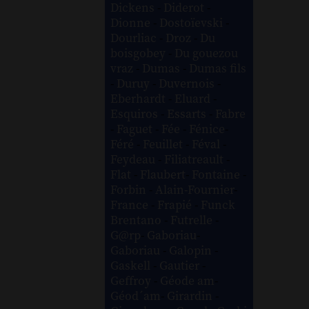
Dickens
-
Diderot
-
Dionne
-
Dostoïevski
-
Dourliac
-
Droz
-
Du
boisgobey
-
Du gouezou
vraz
-
Dumas
-
Dumas fils
-
Duruy
-
Duvernois
-
Eberhardt
-
Eluard
-
Esquiros
-
Essarts
-
Fabre
-
Faguet
-
Fée
-
Fénice
-
Féré
-
Feuillet
-
Féval
-
Feydeau
-
Filiatreault
-
Flat
-
Flaubert
-
Fontaine
-
Forbin
-
Alain-Fournier
-
France
-
Frapié
-
Funck
Brentano
-
Futrelle
-
G@rp
-
Gaboriau
-
Gaboriau
-
Galopin
-
Gaskell
-
Gautier
-
Geffroy
-
Géode am
-
Géod´am
-
Girardin
-