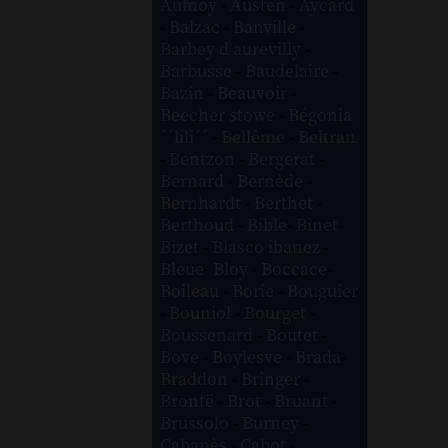
Aulnoy
-
Austen
-
Aycard
-
Balzac
-
Banville
-
Barbey d aurevilly
-
Barbusse
-
Baudelaire
-
Bazin
-
Beauvoir
-
Beecher stowe
-
Bégonia
´´lili´´
-
Bellême
-
Beltran
-
Bentzon
-
Bergerat
-
Bernard
-
Bernède
-
Bernhardt
-
Berthet
-
Berthoud
-
Bible
-
Binet
-
Bizet
-
Blasco ibanez
-
Bleue
-
Bloy
-
Boccace
-
Boileau
-
Borie
-
Bouguier
-
Bouniol
-
Bourget
-
Boussenard
-
Boutet
-
Bove
-
Boylesve
-
Brada
-
Braddon
-
Bringer
-
Brontë
-
Brot
-
Bruant
-
Brussolo
-
Burney
-
Cabanès
-
Cabot
-