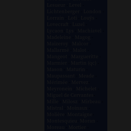
Lesueur
-
Level
-
Lichtenberger
-
London
-
Lorrain
-
Loti
-
Louÿs
-
Lovecraft
-
Luzel
-
Lycaon
-
Lys
-
Machiavel
-
Madeleine
-
Magog
-
Maizeroy
-
Malcor
-
Mallarmé
-
Malot
-
Mangeot
-
Margueritte
-
Marmier
-
Martin (qc)
-
Mason
-
Maturin
-
Maupassant
-
Meade
-
Mérimée
-
Mervez
-
Meyronein
-
Michelet
-
Miguel de Cervantes
-
Mille
-
Milosz
-
Mirbeau
-
Mistral
-
Moinaux
-
Molière
-
Montaigne
-
Montesquieu
-
Moran
-
Moreau
-
Mortier
-