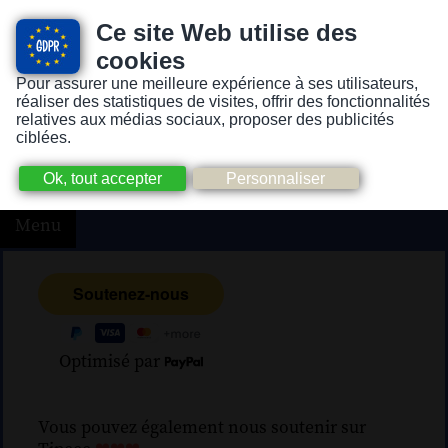
Ce site Web utilise des
cookies
Pour assurer une meilleure expérience à ses utilisateurs,
Version pour personnes mal-voyantes ou non-voyantes
réaliser des statistiques de visites, offrir des fonctionnalités
relatives aux médias sociaux, proposer des publicités
ciblées.
Menu
Optimisé par
Vous pouvez également nous soutenir sur