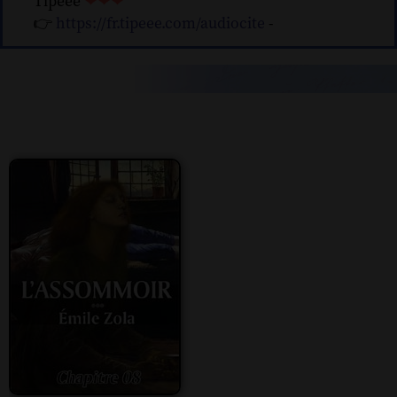
Tipeee
❤❤❤
👉
https://fr.tipeee.com/audiocite
-