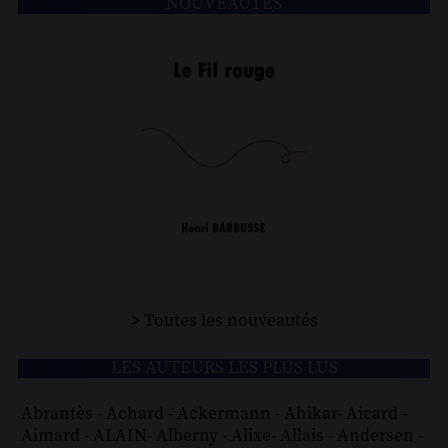
NOUVEAUTÉS
> Toutes les nouveautés
LES AUTEURS LES PLUS LUS
Abrantès
-
Achard
-
Ackermann
-
Ahikar
-
Aicard
-
Aimard
-
ALAIN
-
Alberny
-
Alixe
-
Allais
-
Andersen
-