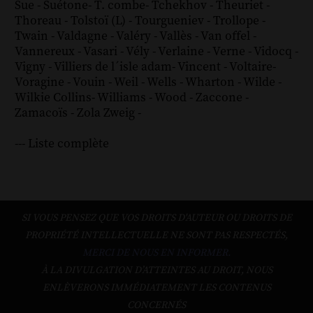
Sue
-
Suétone
-
T. combe
-
Tchekhov
-
Theuriet
-
Thoreau
-
Tolstoï (L)
-
Tourgueniev
-
Trollope
-
Twain
-
Valdagne
-
Valéry
-
Vallès
-
Van offel
-
Vannereux
-
Vasari
-
Vély
-
Verlaine
-
Verne
-
Vidocq
-
Vigny
-
Villiers de l´isle adam
-
Vincent
-
Voltaire
-
Voragine
-
Vouin
-
Weil
-
Wells
-
Wharton
-
Wilde
-
Wilkie Collins
-
Williams
-
Wood
-
Zaccone
-
Zamacoïs
-
Zola
Zweig
-
--- Liste complète
SI VOUS PENSEZ QUE VOS DROITS D'AUTEUR OU DROITS DE
PROPRIÉTÉ INTELLECTUELLE NE SONT PAS RESPECTÉS,
MERCI DE NOUS EN INFORMER.
À LA DIVULGATION D’ATTEINTES AU DROIT, NOUS
ENLÈVERONS IMMÉDIATEMENT LES CONTENUS
CONCERNÉS