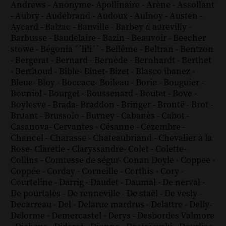
Andrews
-
Anonyme
-
Apollinaire
-
Arène
-
Assollant
-
Aubry
-
Audebrand
-
Audoux
-
Aulnoy
-
Austen
-
Aycard
-
Balzac
-
Banville
-
Barbey d aurevilly
-
Barbusse
-
Baudelaire
-
Bazin
-
Beauvoir
-
Beecher
stowe
-
Bégonia ´´lili´´
-
Bellême
-
Beltran
-
Bentzon
-
Bergerat
-
Bernard
-
Bernède
-
Bernhardt
-
Berthet
-
Berthoud
-
Bible
-
Binet
-
Bizet
-
Blasco ibanez
-
Bleue
-
Bloy
-
Boccace
-
Boileau
-
Borie
-
Bouguier
-
Bouniol
-
Bourget
-
Boussenard
-
Boutet
-
Bove
-
Boylesve
-
Brada
-
Braddon
-
Bringer
-
Brontë
-
Brot
-
Bruant
-
Brussolo
-
Burney
-
Cabanès
-
Cabot
-
Casanova
-
Cervantes
-
Césanne
-
Cézembre
-
Chancel
-
Charasse
-
Chateaubriand
-
Chevalier à la
Rose
-
Claretie
-
Claryssandre
-
Colet
-
Colette
-
Collins
-
Comtesse de ségur
-
Conan Doyle
-
Coppee
-
Coppée
-
Corday
-
Corneille
-
Corthis
-
Cory
-
Courteline
-
Darrig
-
Daudet
-
Daumal
-
De nerval
-
De pourtalès
-
De renneville
-
De staël
-
De vesly
-
Decarreau
-
Del
-
Delarue mardrus
-
Delattre
-
Delly
-
Delorme
-
Demercastel
-
Derys
-
Desbordes Valmore