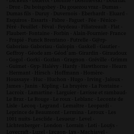
-
Dickens
-
Diderot
-
Dionne
-
Dostoïevski
-
Dourliac
-
Droz
-
Du boisgobey
-
Du gouezou vraz
-
Dumas
-
Dumas fils
-
Duruy
-
Duvernois
-
Eberhardt
-
Eluard
-
Esquiros
-
Essarts
-
Fabre
-
Faguet
-
Fée
-
Fénice
-
Féré
-
Feuillet
-
Féval
-
Feydeau
-
Filiatreault
-
Flat
-
Flaubert
-
Fontaine
-
Forbin
-
Alain-Fournier
-
France
-
Frapié
-
Funck Brentano
-
Futrelle
-
G@rp
-
Gaboriau
-
Gaboriau
-
Galopin
-
Gaskell
-
Gautier
-
Geffroy
-
Géode am
-
Géod´am
-
Girardin
-
Giraudoux
-
Gogol
-
Gorki
-
Gozlan
-
Gragnon
-
Gréville
-
Grimm
-
Guimet
-
Gyp
-
Halévy
-
Hardy
-
Hawthorne
-
Hearn
-
Hermant
-
Hirsch
-
Hoffmann
-
Homère
-
Houssaye
-
Huc
-
Huchon
-
Hugo
-
Irving
-
Jaloux
-
James
-
Janin
-
Kipling
-
La bruyère
-
La Fontaine
-
Lacroix
-
Lamartine
-
Larguier
-
Lavisse et rambaud
-
Le Braz
-
Le Rouge
-
Le roux
-
Leblanc
-
Leconte de
Lisle
-
Lecoq
-
Legrand
-
Lemaître
-
Leopardi
-
Leprince de Beaumont
-
Lermina
-
Leroux
-
Les
1001 nuits
-
Lesclide
-
Lesueur
-
Level
-
Lichtenberger
-
London
-
Lorrain
-
Loti
-
Louÿs
-
Lovecraft
-
Luzel
-
Lycaon
-
Lys
-
Machiavel
-