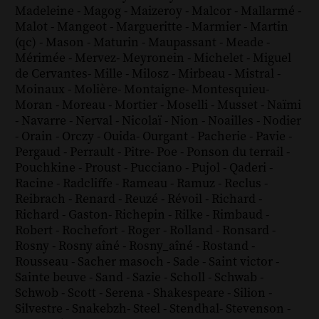
Madeleine
-
Magog
-
Maizeroy
-
Malcor
-
Mallarmé
-
Malot
-
Mangeot
-
Margueritte
-
Marmier
-
Martin
(qc)
-
Mason
-
Maturin
-
Maupassant
-
Meade
-
Mérimée
-
Mervez
-
Meyronein
-
Michelet
-
Miguel
de Cervantes
-
Mille
-
Milosz
-
Mirbeau
-
Mistral
-
Moinaux
-
Molière
-
Montaigne
-
Montesquieu
-
Moran
-
Moreau
-
Mortier
-
Moselli
-
Musset
-
Naïmi
-
Navarre
-
Nerval
-
Nicolaï
-
Nion
-
Noailles
-
Nodier
-
Orain
-
Orczy
-
Ouida
-
Ourgant
-
Pacherie
-
Pavie
-
Pergaud
-
Perrault
-
Pitre
-
Poe
-
Ponson du terrail
-
Pouchkine
-
Proust
-
Pucciano
-
Pujol
-
Qaderi
-
Racine
-
Radcliffe
-
Rameau
-
Ramuz
-
Reclus
-
Reibrach
-
Renard
-
Reuzé
-
Révoil
-
Richard
-
Richard - Gaston
-
Richepin
-
Rilke
-
Rimbaud
-
Robert
-
Rochefort
-
Roger
-
Rolland
-
Ronsard
-
Rosny
-
Rosny aîné
-
Rosny_aîné
-
Rostand
-
Rousseau
-
Sacher masoch
-
Sade
-
Saint victor
-
Sainte beuve
-
Sand
-
Sazie
-
Scholl
-
Schwab
-
Schwob
-
Scott
-
Serena
-
Shakespeare
-
Silion
-
Silvestre
-
Snakebzh
-
Steel
-
Stendhal
-
Stevenson
-