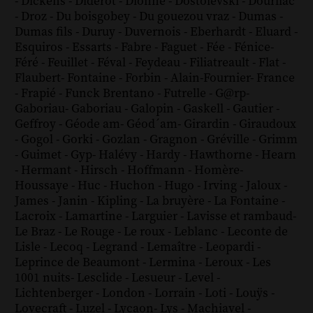
-
Dickens
-
Diderot
-
Dionne
-
Dostoïevski
-
Dourliac
-
Droz
-
Du boisgobey
-
Du gouezou vraz
-
Dumas
-
Dumas fils
-
Duruy
-
Duvernois
-
Eberhardt
-
Eluard
-
Esquiros
-
Essarts
-
Fabre
-
Faguet
-
Fée
-
Fénice
-
Féré
-
Feuillet
-
Féval
-
Feydeau
-
Filiatreault
-
Flat
-
Flaubert
-
Fontaine
-
Forbin
-
Alain-Fournier
-
France
-
Frapié
-
Funck Brentano
-
Futrelle
-
G@rp
-
Gaboriau
-
Gaboriau
-
Galopin
-
Gaskell
-
Gautier
-
Geffroy
-
Géode am
-
Géod´am
-
Girardin
-
Giraudoux
-
Gogol
-
Gorki
-
Gozlan
-
Gragnon
-
Gréville
-
Grimm
-
Guimet
-
Gyp
-
Halévy
-
Hardy
-
Hawthorne
-
Hearn
-
Hermant
-
Hirsch
-
Hoffmann
-
Homère
-
Houssaye
-
Huc
-
Huchon
-
Hugo
-
Irving
-
Jaloux
-
James
-
Janin
-
Kipling
-
La bruyère
-
La Fontaine
-
Lacroix
-
Lamartine
-
Larguier
-
Lavisse et rambaud
-
Le Braz
-
Le Rouge
-
Le roux
-
Leblanc
-
Leconte de
Lisle
-
Lecoq
-
Legrand
-
Lemaître
-
Leopardi
-
Leprince de Beaumont
-
Lermina
-
Leroux
-
Les
1001 nuits
-
Lesclide
-
Lesueur
-
Level
-
Lichtenberger
-
London
-
Lorrain
-
Loti
-
Louÿs
-
Lovecraft
-
Luzel
-
Lycaon
-
Lys
-
Machiavel
-