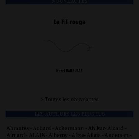
NOUVEAUTÉS
> Toutes les nouveautés
LES AUTEURS LES PLUS LUS
Abrantès
-
Achard
-
Ackermann
-
Ahikar
-
Aicard
-
Aimard
-
ALAIN
-
Alberny
-
Alixe
-
Allais
-
Andersen
-