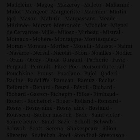
Madeleine
-
Magog
-
Maizeroy
-
Malcor
-
Mallarmé
-
Malot
-
Mangeot
-
Margueritte
-
Marmier
-
Martin
(qc)
-
Mason
-
Maturin
-
Maupassant
-
Meade
-
Mérimée
-
Mervez
-
Meyronein
-
Michelet
-
Miguel
de Cervantes
-
Mille
-
Milosz
-
Mirbeau
-
Mistral
-
Moinaux
-
Molière
-
Montaigne
-
Montesquieu
-
Moran
-
Moreau
-
Mortier
-
Moselli
-
Musset
-
Naïmi
-
Navarre
-
Nerval
-
Nicolaï
-
Nion
-
Noailles
-
Nodier
-
Orain
-
Orczy
-
Ouida
-
Ourgant
-
Pacherie
-
Pavie
-
Pergaud
-
Perrault
-
Pitre
-
Poe
-
Ponson du terrail
-
Pouchkine
-
Proust
-
Pucciano
-
Pujol
-
Qaderi
-
Racine
-
Radcliffe
-
Rameau
-
Ramuz
-
Reclus
-
Reibrach
-
Renard
-
Reuzé
-
Révoil
-
Richard
-
Richard - Gaston
-
Richepin
-
Rilke
-
Rimbaud
-
Robert
-
Rochefort
-
Roger
-
Rolland
-
Ronsard
-
Rosny
-
Rosny aîné
-
Rosny_aîné
-
Rostand
-
Rousseau
-
Sacher masoch
-
Sade
-
Saint victor
-
Sainte beuve
-
Sand
-
Sazie
-
Scholl
-
Schwab
-
Schwob
-
Scott
-
Serena
-
Shakespeare
-
Silion
-
Silvestre
-
Snakebzh
-
Steel
-
Stendhal
-
Stevenson
-