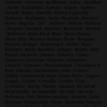
Andrews
-
Anonyme
-
Apollinaire
-
Arène
-
Assollant
-
Aubry
-
Audebrand
-
Audoux
-
Aulnoy
-
Austen
-
Aycard
-
Balzac
-
Banville
-
Barbey d aurevilly
-
Barbusse
-
Baudelaire
-
Bazin
-
Beauvoir
-
Beecher
stowe
-
Bégonia ´´lili´´
-
Bellême
-
Beltran
-
Bentzon
-
Bergerat
-
Bernard
-
Bernède
-
Bernhardt
-
Berthet
-
Berthoud
-
Bible
-
Binet
-
Bizet
-
Blasco ibanez
-
Bleue
-
Bloy
-
Boccace
-
Boileau
-
Borie
-
Bouguier
-
Bouniol
-
Bourget
-
Boussenard
-
Boutet
-
Bove
-
Boylesve
-
Brada
-
Braddon
-
Bringer
-
Brontë
-
Brot
-
Bruant
-
Brussolo
-
Burney
-
Cabanès
-
Cabot
-
Casanova
-
Cervantes
-
Césanne
-
Cézembre
-
Chancel
-
Charasse
-
Chateaubriand
-
Chevalier à la
Rose
-
Claretie
-
Claryssandre
-
Colet
-
Colette
-
Collins
-
Comtesse de ségur
-
Conan Doyle
-
Coppee
-
Coppée
-
Corday
-
Corneille
-
Corthis
-
Cory
-
Courteline
-
Darrig
-
Daudet
-
Daumal
-
De nerval
-
De pourtalès
-
De renneville
-
De staël
-
De vesly
-
Decarreau
-
Del
-
Delarue mardrus
-
Delattre
-
Delly
-
Delorme
-
Demercastel
-
Derys
-
Desbordes Valmore