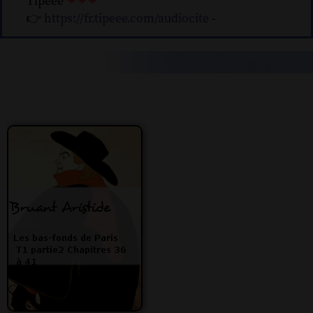
Tipeee
❤❤❤
👉
https://fr.tipeee.com/audiocite
-