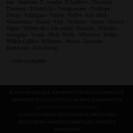
Sue
-
Suétone
-
T. combe
-
Tchekhov
-
Theuriet
-
Thoreau
-
Tolstoï (L)
-
Tourgueniev
-
Trollope
-
Twain
-
Valdagne
-
Valéry
-
Vallès
-
Van offel
-
Vannereux
-
Vasari
-
Vély
-
Verlaine
-
Verne
-
Vidocq
-
Vigny
-
Villiers de l´isle adam
-
Vincent
-
Voltaire
-
Voragine
-
Vouin
-
Weil
-
Wells
-
Wharton
-
Wilde
-
Wilkie Collins
-
Williams
-
Wood
-
Zaccone
-
Zamacoïs
-
Zola
Zweig
-
--- Liste complète
SI VOUS PENSEZ QUE VOS DROITS D'AUTEUR OU DROITS DE
PROPRIÉTÉ INTELLECTUELLE NE SONT PAS RESPECTÉS,
MERCI DE NOUS EN INFORMER.
À LA DIVULGATION D’ATTEINTES AU DROIT, NOUS
ENLÈVERONS IMMÉDIATEMENT LES CONTENUS
CONCERNÉS