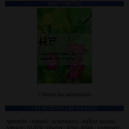
NOUVEAUTÉS
> Toutes les nouveautés
LES AUTEURS LES PLUS LUS
Abrantès
-
Achard
-
Ackermann
-
Ahikar
-
Aicard
-
Aimard
-
ALAIN
-
Alberny
-
Alixe
-
Allais
-
Andersen
-