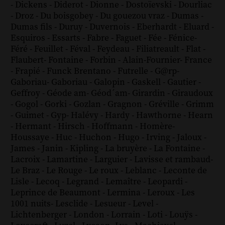
-
Dickens
-
Diderot
-
Dionne
-
Dostoïevski
-
Dourliac
-
Droz
-
Du boisgobey
-
Du gouezou vraz
-
Dumas
-
Dumas fils
-
Duruy
-
Duvernois
-
Eberhardt
-
Eluard
-
Esquiros
-
Essarts
-
Fabre
-
Faguet
-
Fée
-
Fénice
-
Féré
-
Feuillet
-
Féval
-
Feydeau
-
Filiatreault
-
Flat
-
Flaubert
-
Fontaine
-
Forbin
-
Alain-Fournier
-
France
-
Frapié
-
Funck Brentano
-
Futrelle
-
G@rp
-
Gaboriau
-
Gaboriau
-
Galopin
-
Gaskell
-
Gautier
-
Geffroy
-
Géode am
-
Géod´am
-
Girardin
-
Giraudoux
-
Gogol
-
Gorki
-
Gozlan
-
Gragnon
-
Gréville
-
Grimm
-
Guimet
-
Gyp
-
Halévy
-
Hardy
-
Hawthorne
-
Hearn
-
Hermant
-
Hirsch
-
Hoffmann
-
Homère
-
Houssaye
-
Huc
-
Huchon
-
Hugo
-
Irving
-
Jaloux
-
James
-
Janin
-
Kipling
-
La bruyère
-
La Fontaine
-
Lacroix
-
Lamartine
-
Larguier
-
Lavisse et rambaud
-
Le Braz
-
Le Rouge
-
Le roux
-
Leblanc
-
Leconte de
Lisle
-
Lecoq
-
Legrand
-
Lemaître
-
Leopardi
-
Leprince de Beaumont
-
Lermina
-
Leroux
-
Les
1001 nuits
-
Lesclide
-
Lesueur
-
Level
-
Lichtenberger
-
London
-
Lorrain
-
Loti
-
Louÿs
-