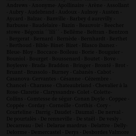
Andrews
-
Anonyme
-
Apollinaire
-
Arène
-
Assollant
-
Aubry
-
Audebrand
-
Audoux
-
Aulnoy
-
Austen
-
Aycard
-
Balzac
-
Banville
-
Barbey d aurevilly
-
Barbusse
-
Baudelaire
-
Bazin
-
Beauvoir
-
Beecher
stowe
-
Bégonia ´´lili´´
-
Bellême
-
Beltran
-
Bentzon
-
Bergerat
-
Bernard
-
Bernède
-
Bernhardt
-
Berthet
-
Berthoud
-
Bible
-
Binet
-
Bizet
-
Blasco ibanez
-
Bleue
-
Bloy
-
Boccace
-
Boileau
-
Borie
-
Bouguier
-
Bouniol
-
Bourget
-
Boussenard
-
Boutet
-
Bove
-
Boylesve
-
Brada
-
Braddon
-
Bringer
-
Brontë
-
Brot
-
Bruant
-
Brussolo
-
Burney
-
Cabanès
-
Cabot
-
Casanova
-
Cervantes
-
Césanne
-
Cézembre
-
Chancel
-
Charasse
-
Chateaubriand
-
Chevalier à la
Rose
-
Claretie
-
Claryssandre
-
Colet
-
Colette
-
Collins
-
Comtesse de ségur
-
Conan Doyle
-
Coppee
-
Coppée
-
Corday
-
Corneille
-
Corthis
-
Cory
-
Courteline
-
Darrig
-
Daudet
-
Daumal
-
De nerval
-
De pourtalès
-
De renneville
-
De staël
-
De vesly
-
Decarreau
-
Del
-
Delarue mardrus
-
Delattre
-
Delly
-
Delorme
-
Demercastel
-
Derys
-
Desbordes Valmore