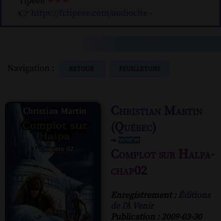
Tipeee
❤❤❤
👉
https://fr.tipeee.com/audiocite
-
Navigation :
RETOUR
FEUILLETONS
Christian Martin
(Québec)
Complot sur Halpa-
chap02
Enregistrement :
Éditions
de l'À Venir
Publication : 2009-03-30