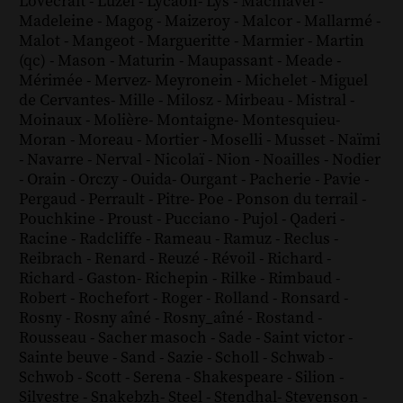
Lovecraft
-
Luzel
-
Lycaon
-
Lys
-
Machiavel
-
Madeleine
-
Magog
-
Maizeroy
-
Malcor
-
Mallarmé
-
Malot
-
Mangeot
-
Margueritte
-
Marmier
-
Martin
(qc)
-
Mason
-
Maturin
-
Maupassant
-
Meade
-
Mérimée
-
Mervez
-
Meyronein
-
Michelet
-
Miguel
de Cervantes
-
Mille
-
Milosz
-
Mirbeau
-
Mistral
-
Moinaux
-
Molière
-
Montaigne
-
Montesquieu
-
Moran
-
Moreau
-
Mortier
-
Moselli
-
Musset
-
Naïmi
-
Navarre
-
Nerval
-
Nicolaï
-
Nion
-
Noailles
-
Nodier
-
Orain
-
Orczy
-
Ouida
-
Ourgant
-
Pacherie
-
Pavie
-
Pergaud
-
Perrault
-
Pitre
-
Poe
-
Ponson du terrail
-
Pouchkine
-
Proust
-
Pucciano
-
Pujol
-
Qaderi
-
Racine
-
Radcliffe
-
Rameau
-
Ramuz
-
Reclus
-
Reibrach
-
Renard
-
Reuzé
-
Révoil
-
Richard
-
Richard - Gaston
-
Richepin
-
Rilke
-
Rimbaud
-
Robert
-
Rochefort
-
Roger
-
Rolland
-
Ronsard
-
Rosny
-
Rosny aîné
-
Rosny_aîné
-
Rostand
-
Rousseau
-
Sacher masoch
-
Sade
-
Saint victor
-
Sainte beuve
-
Sand
-
Sazie
-
Scholl
-
Schwab
-
Schwob
-
Scott
-
Serena
-
Shakespeare
-
Silion
-
Silvestre
-
Snakebzh
-
Steel
-
Stendhal
-
Stevenson
-