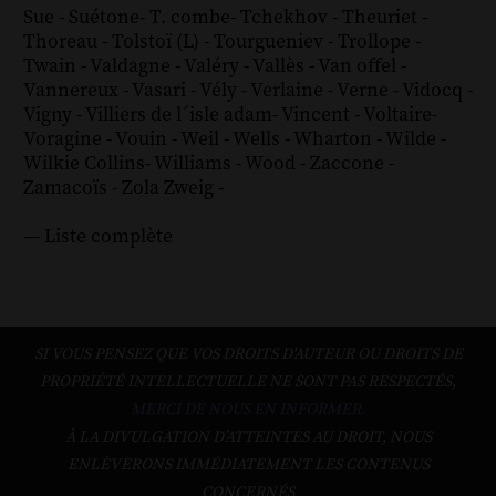
Sue
-
Suétone
-
T. combe
-
Tchekhov
-
Theuriet
-
Thoreau
-
Tolstoï (L)
-
Tourgueniev
-
Trollope
-
Twain
-
Valdagne
-
Valéry
-
Vallès
-
Van offel
-
Vannereux
-
Vasari
-
Vély
-
Verlaine
-
Verne
-
Vidocq
-
Vigny
-
Villiers de l´isle adam
-
Vincent
-
Voltaire
-
Voragine
-
Vouin
-
Weil
-
Wells
-
Wharton
-
Wilde
-
Wilkie Collins
-
Williams
-
Wood
-
Zaccone
-
Zamacoïs
-
Zola
Zweig
-
--- Liste complète
SI VOUS PENSEZ QUE VOS DROITS D'AUTEUR OU DROITS DE
PROPRIÉTÉ INTELLECTUELLE NE SONT PAS RESPECTÉS,
MERCI DE NOUS EN INFORMER.
À LA DIVULGATION D’ATTEINTES AU DROIT, NOUS
ENLÈVERONS IMMÉDIATEMENT LES CONTENUS
CONCERNÉS