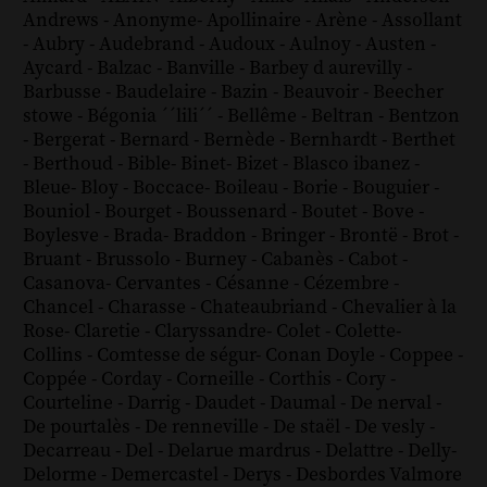
Andrews
-
Anonyme
-
Apollinaire
-
Arène
-
Assollant
-
Aubry
-
Audebrand
-
Audoux
-
Aulnoy
-
Austen
-
Aycard
-
Balzac
-
Banville
-
Barbey d aurevilly
-
Barbusse
-
Baudelaire
-
Bazin
-
Beauvoir
-
Beecher
stowe
-
Bégonia ´´lili´´
-
Bellême
-
Beltran
-
Bentzon
-
Bergerat
-
Bernard
-
Bernède
-
Bernhardt
-
Berthet
-
Berthoud
-
Bible
-
Binet
-
Bizet
-
Blasco ibanez
-
Bleue
-
Bloy
-
Boccace
-
Boileau
-
Borie
-
Bouguier
-
Bouniol
-
Bourget
-
Boussenard
-
Boutet
-
Bove
-
Boylesve
-
Brada
-
Braddon
-
Bringer
-
Brontë
-
Brot
-
Bruant
-
Brussolo
-
Burney
-
Cabanès
-
Cabot
-
Casanova
-
Cervantes
-
Césanne
-
Cézembre
-
Chancel
-
Charasse
-
Chateaubriand
-
Chevalier à la
Rose
-
Claretie
-
Claryssandre
-
Colet
-
Colette
-
Collins
-
Comtesse de ségur
-
Conan Doyle
-
Coppee
-
Coppée
-
Corday
-
Corneille
-
Corthis
-
Cory
-
Courteline
-
Darrig
-
Daudet
-
Daumal
-
De nerval
-
De pourtalès
-
De renneville
-
De staël
-
De vesly
-
Decarreau
-
Del
-
Delarue mardrus
-
Delattre
-
Delly
-
Delorme
-
Demercastel
-
Derys
-
Desbordes Valmore