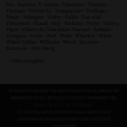
Sue
-
Suétone
-
T. combe
-
Tchekhov
-
Theuriet
-
Thoreau
-
Tolstoï (L)
-
Tourgueniev
-
Trollope
-
Twain
-
Valdagne
-
Valéry
-
Vallès
-
Van offel
-
Vannereux
-
Vasari
-
Vély
-
Verlaine
-
Verne
-
Vidocq
-
Vigny
-
Villiers de l´isle adam
-
Vincent
-
Voltaire
-
Voragine
-
Vouin
-
Weil
-
Wells
-
Wharton
-
Wilde
-
Wilkie Collins
-
Williams
-
Wood
-
Zaccone
-
Zamacoïs
-
Zola
Zweig
-
--- Liste complète
SI VOUS PENSEZ QUE VOS DROITS D'AUTEUR OU DROITS DE
PROPRIÉTÉ INTELLECTUELLE NE SONT PAS RESPECTÉS,
MERCI DE NOUS EN INFORMER.
À LA DIVULGATION D’ATTEINTES AU DROIT, NOUS
ENLÈVERONS IMMÉDIATEMENT LES CONTENUS
CONCERNÉS