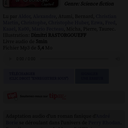
Genre: Science fiction
Lu par
Aldor
,
Alexandre
, Atumi, Bernard,
Christian
Martin
,
Christophe
,
Christophe Huber
,
Ezwa
,
Fred
,
Kaael
,
Ka00
,
Mario Fecteau
, Micha, Pierre, Taurec.
Illustration:
Dimitri RASTORGOUEFF
Livre audio de
5min
Fichier Mp3 de
5,4
Mo
TÉLÉCHARGER
SIGNALER
(CLIC DROIT "ENREGISTRER SOUS")
UNE ERREUR
Adaptation audio d'un roman fanique d'
André
Borie
se déroulant dans l'univers de
Perry Rhodan
.