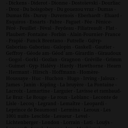
-
Dickens
-
Diderot
-
Dionne
-
Dostoïevski
-
Dourliac
-
Droz
-
Du boisgobey
-
Du gouezou vraz
-
Dumas
-
Dumas fils
-
Duruy
-
Duvernois
-
Eberhardt
-
Eluard
-
Esquiros
-
Essarts
-
Fabre
-
Faguet
-
Fée
-
Fénice
-
Féré
-
Feuillet
-
Féval
-
Feydeau
-
Filiatreault
-
Flat
-
Flaubert
-
Fontaine
-
Forbin
-
Alain-Fournier
-
France
-
Frapié
-
Funck Brentano
-
Futrelle
-
G@rp
-
Gaboriau
-
Gaboriau
-
Galopin
-
Gaskell
-
Gautier
-
Geffroy
-
Géode am
-
Géod´am
-
Girardin
-
Giraudoux
-
Gogol
-
Gorki
-
Gozlan
-
Gragnon
-
Gréville
-
Grimm
-
Guimet
-
Gyp
-
Halévy
-
Hardy
-
Hawthorne
-
Hearn
-
Hermant
-
Hirsch
-
Hoffmann
-
Homère
-
Houssaye
-
Huc
-
Huchon
-
Hugo
-
Irving
-
Jaloux
-
James
-
Janin
-
Kipling
-
La bruyère
-
La Fontaine
-
Lacroix
-
Lamartine
-
Larguier
-
Lavisse et rambaud
-
Le Braz
-
Le Rouge
-
Le roux
-
Leblanc
-
Leconte de
Lisle
-
Lecoq
-
Legrand
-
Lemaître
-
Leopardi
-
Leprince de Beaumont
-
Lermina
-
Leroux
-
Les
1001 nuits
-
Lesclide
-
Lesueur
-
Level
-
Lichtenberger
-
London
-
Lorrain
-
Loti
-
Louÿs
-