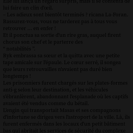
Elle lui lança un regard surpris, mais il se contenta de
lui faire un clin d'œil.
– Les adieux sont bientôt terminés ? ricana La-Foran.
Rassurez-vous, vous ne tarderez pas à tous vous
retrouver … en enfer !
Et il ponctua sa sortie d'un rire gras, auquel firent
chorus son chef et le parterre des
“ notabilités ”.
Ryk embrassa sa sœur et la quitta avec une petite
tape amicale sur l'épaule. Le cœur serré, il songea
que leurs retrouvailles n'avaient pas duré bien
longtemps !
Les prisonniers furent chargés sur les plates-formes
anti-g selon leur destination, et les véhicules
s'ébranlèrent, abandonnant l'esplanade où les captifs
avaient été vendus comme du bétail.
L'engin qui transportait Masas et ses compagnons
d'infortune se dirigea vers l'astroport de la ville. Là, ils
furent enfermés dans les locaux d'un petit bâtiment
bas qui abritait les services de sécurité du complexe