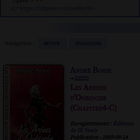
Tipeee
❤❤❤
👉
https://fr.tipeee.com/audiocite
-
Navigation :
RETOUR
FEUILLETONS
André Borie
Les Arenes
d'Oobioche
(Chapitre4-C)
Enregistrement :
Éditions
de l'À Venir
Publication : 2009-09-18