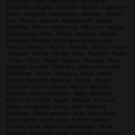
Lovecraft
-
Luzel
-
Lycaon
-
Lys
-
Machiavel
-
Madeleine
-
Magog
-
Maizeroy
-
Malcor
-
Mallarmé
-
Malot
-
Mangeot
-
Margueritte
-
Marmier
-
Martin
(qc)
-
Mason
-
Maturin
-
Maupassant
-
Meade
-
Mérimée
-
Mervez
-
Meyronein
-
Michelet
-
Miguel
de Cervantes
-
Mille
-
Milosz
-
Mirbeau
-
Mistral
-
Moinaux
-
Molière
-
Montaigne
-
Montesquieu
-
Moran
-
Moreau
-
Mortier
-
Moselli
-
Musset
-
Naïmi
-
Navarre
-
Nerval
-
Nicolaï
-
Nion
-
Noailles
-
Nodier
-
Orain
-
Orczy
-
Ouida
-
Ourgant
-
Pacherie
-
Pavie
-
Pergaud
-
Perrault
-
Pitre
-
Poe
-
Ponson du terrail
-
Pouchkine
-
Proust
-
Pucciano
-
Pujol
-
Qaderi
-
Racine
-
Radcliffe
-
Rameau
-
Ramuz
-
Reclus
-
Reibrach
-
Renard
-
Reuzé
-
Révoil
-
Richard
-
Richard - Gaston
-
Richepin
-
Rilke
-
Rimbaud
-
Robert
-
Rochefort
-
Roger
-
Rolland
-
Ronsard
-
Rosny
-
Rosny aîné
-
Rosny_aîné
-
Rostand
-
Rousseau
-
Sacher masoch
-
Sade
-
Saint victor
-
Sainte beuve
-
Sand
-
Sazie
-
Scholl
-
Schwab
-
Schwob
-
Scott
-
Serena
-
Shakespeare
-
Silion
-
Silvestre
-
Snakebzh
-
Steel
-
Stendhal
-
Stevenson
-