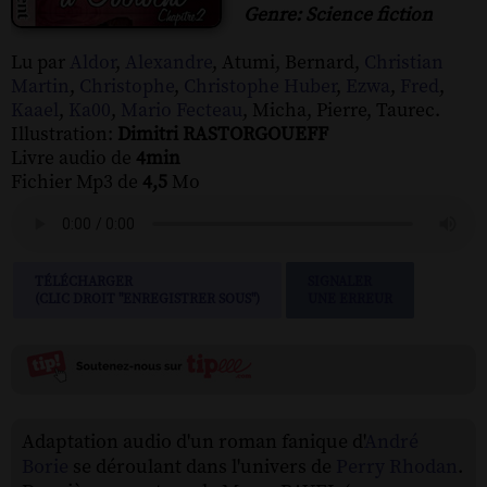
Genre: Science fiction
Lu par
Aldor
,
Alexandre
, Atumi, Bernard,
Christian
Martin
,
Christophe
,
Christophe Huber
,
Ezwa
,
Fred
,
Kaael
,
Ka00
,
Mario Fecteau
, Micha, Pierre, Taurec.
Illustration:
Dimitri RASTORGOUEFF
Livre audio de
4min
Fichier Mp3 de
4,5
Mo
TÉLÉCHARGER
SIGNALER
(CLIC DROIT "ENREGISTRER SOUS")
UNE ERREUR
Adaptation audio d'un roman fanique d'
André
Borie
se déroulant dans l'univers de
Perry Rhodan
.