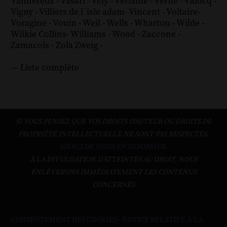
Vannereux
-
Vasari
-
Vély
-
Verlaine
-
Verne
-
Vidocq
-
Vigny
-
Villiers de l´isle adam
-
Vincent
-
Voltaire
-
Voragine
-
Vouin
-
Weil
-
Wells
-
Wharton
-
Wilde
-
Wilkie Collins
-
Williams
-
Wood
-
Zaccone
-
Zamacoïs
-
Zola
Zweig
-
--- Liste complète
SI VOUS PENSEZ QUE VOS DROITS D'AUTEUR OU DROITS DE
PROPRIÉTÉ INTELLECTUELLE NE SONT PAS RESPECTÉS,
MERCI DE NOUS EN INFORMER.
À LA DIVULGATION D’ATTEINTES AU DROIT, NOUS
ENLÈVERONS IMMÉDIATEMENT LES CONTENUS
CONCERNÉS
CONSENTEMENT DES COOKIES
-
NOTICE RELATIVE À LA