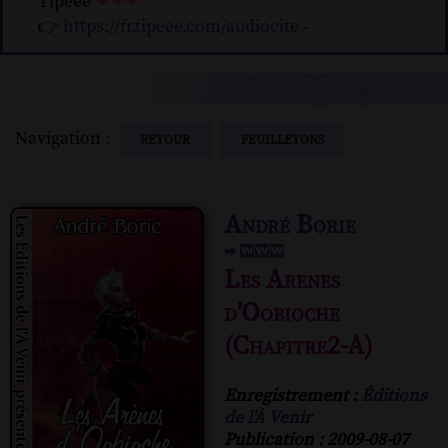
Tipeee
❤❤❤
👉
https://fr.tipeee.com/audiocite
-
Navigation :
RETOUR
FEUILLETONS
André Borie
Les Arenes
d'Oobioche
(Chapitre2-A)
Enregistrement :
Éditions
de l'À Venir
Publication : 2009-08-07