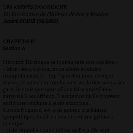
LES ARÈNES D'OOBIOCHE
Un Fan-Roman de l'Univers de Perry Rhodan
André BORIE (08/2002)
CHAPITRE II
Section A
Stévomir Hirsingue se tourna vers son copilote :
– Mon vieux Corton, nous allons attendre
tranquillement le “ top ” que doit nous envoyer
Masas, et nous leur tomberons sur le dos sans crier
gare. Je crois que nous allons faire une vilaine
surprise à ces affreux. Il est temps qu'ils trouvent
enfin une réplique à leurs exactions.
Corton Noguèse, sorte de gnome à la laideur
sympathique, tordit sa bouche en une grimace
comique :
– Je te rappelle quand même qu'il y a dix-sept