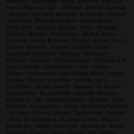
Barbusse
-
Baudelaire
-
Bazin
-
Beauvoir
-
Beecher
stowe
-
Bégonia ´´lili´´
-
Bellême
-
Beltran
-
Bentzon
-
Bergerat
-
Bernard
-
Bernède
-
Bernhardt
-
Berthet
-
Berthoud
-
Bible
-
Binet
-
Bizet
-
Blasco ibanez
-
Bleue
-
Bloy
-
Boccace
-
Boileau
-
Borie
-
Bouguier
-
Bouniol
-
Bourget
-
Boussenard
-
Boutet
-
Bove
-
Boylesve
-
Brada
-
Braddon
-
Bringer
-
Brontë
-
Brot
-
Bruant
-
Brussolo
-
Burney
-
Cabanès
-
Cabot
-
Casanova
-
Cervantes
-
Césanne
-
Cézembre
-
Chancel
-
Charasse
-
Chateaubriand
-
Chevalier à la
Rose
-
Claretie
-
Claryssandre
-
Colet
-
Colette
-
Collins
-
Comtesse de ségur
-
Conan Doyle
-
Coppee
-
Coppée
-
Corday
-
Corneille
-
Corthis
-
Cory
-
Courteline
-
Darrig
-
Daudet
-
Daumal
-
De nerval
-
De pourtalès
-
De renneville
-
De staël
-
De vesly
-
Decarreau
-
Del
-
Delarue mardrus
-
Delattre
-
Delly
-
Delorme
-
Demercastel
-
Derys
-
Desbordes Valmore
-
Dickens
-
Diderot
-
Dionne
-
Dostoïevski
-
Dourliac
-
Droz
-
Du boisgobey
-
Du gouezou vraz
-
Dumas
-
Dumas fils
-
Duruy
-
Duvernois
-
Eberhardt
-
Eluard
-
Esquiros
-
Essarts
-
Fabre
-
Faguet
-
Fée
-
Fénice
-