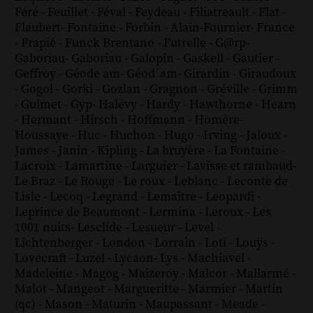
Féré
-
Feuillet
-
Féval
-
Feydeau
-
Filiatreault
-
Flat
-
Flaubert
-
Fontaine
-
Forbin
-
Alain-Fournier
-
France
-
Frapié
-
Funck Brentano
-
Futrelle
-
G@rp
-
Gaboriau
-
Gaboriau
-
Galopin
-
Gaskell
-
Gautier
-
Geffroy
-
Géode am
-
Géod´am
-
Girardin
-
Giraudoux
-
Gogol
-
Gorki
-
Gozlan
-
Gragnon
-
Gréville
-
Grimm
-
Guimet
-
Gyp
-
Halévy
-
Hardy
-
Hawthorne
-
Hearn
-
Hermant
-
Hirsch
-
Hoffmann
-
Homère
-
Houssaye
-
Huc
-
Huchon
-
Hugo
-
Irving
-
Jaloux
-
James
-
Janin
-
Kipling
-
La bruyère
-
La Fontaine
-
Lacroix
-
Lamartine
-
Larguier
-
Lavisse et rambaud
-
Le Braz
-
Le Rouge
-
Le roux
-
Leblanc
-
Leconte de
Lisle
-
Lecoq
-
Legrand
-
Lemaître
-
Leopardi
-
Leprince de Beaumont
-
Lermina
-
Leroux
-
Les
1001 nuits
-
Lesclide
-
Lesueur
-
Level
-
Lichtenberger
-
London
-
Lorrain
-
Loti
-
Louÿs
-
Lovecraft
-
Luzel
-
Lycaon
-
Lys
-
Machiavel
-
Madeleine
-
Magog
-
Maizeroy
-
Malcor
-
Mallarmé
-
Malot
-
Mangeot
-
Margueritte
-
Marmier
-
Martin
(qc)
-
Mason
-
Maturin
-
Maupassant
-
Meade
-