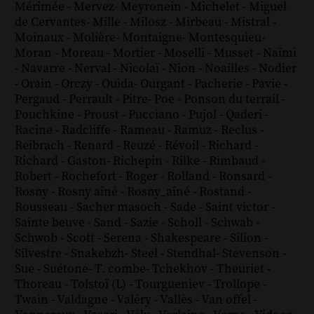
Mérimée
-
Mervez
-
Meyronein
-
Michelet
-
Miguel
de Cervantes
-
Mille
-
Milosz
-
Mirbeau
-
Mistral
-
Moinaux
-
Molière
-
Montaigne
-
Montesquieu
-
Moran
-
Moreau
-
Mortier
-
Moselli
-
Musset
-
Naïmi
-
Navarre
-
Nerval
-
Nicolaï
-
Nion
-
Noailles
-
Nodier
-
Orain
-
Orczy
-
Ouida
-
Ourgant
-
Pacherie
-
Pavie
-
Pergaud
-
Perrault
-
Pitre
-
Poe
-
Ponson du terrail
-
Pouchkine
-
Proust
-
Pucciano
-
Pujol
-
Qaderi
-
Racine
-
Radcliffe
-
Rameau
-
Ramuz
-
Reclus
-
Reibrach
-
Renard
-
Reuzé
-
Révoil
-
Richard
-
Richard - Gaston
-
Richepin
-
Rilke
-
Rimbaud
-
Robert
-
Rochefort
-
Roger
-
Rolland
-
Ronsard
-
Rosny
-
Rosny aîné
-
Rosny_aîné
-
Rostand
-
Rousseau
-
Sacher masoch
-
Sade
-
Saint victor
-
Sainte beuve
-
Sand
-
Sazie
-
Scholl
-
Schwab
-
Schwob
-
Scott
-
Serena
-
Shakespeare
-
Silion
-
Silvestre
-
Snakebzh
-
Steel
-
Stendhal
-
Stevenson
-
Sue
-
Suétone
-
T. combe
-
Tchekhov
-
Theuriet
-
Thoreau
-
Tolstoï (L)
-
Tourgueniev
-
Trollope
-
Twain
-
Valdagne
-
Valéry
-
Vallès
-
Van offel
-