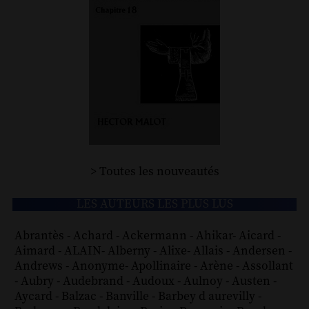
> Toutes les nouveautés
LES AUTEURS LES PLUS LUS
Abrantès
-
Achard
-
Ackermann
-
Ahikar
-
Aicard
-
Aimard
-
ALAIN
-
Alberny
-
Alixe
-
Allais
-
Andersen
-
Andrews
-
Anonyme
-
Apollinaire
-
Arène
-
Assollant
-
Aubry
-
Audebrand
-
Audoux
-
Aulnoy
-
Austen
-
Aycard
-
Balzac
-
Banville
-
Barbey d aurevilly
-