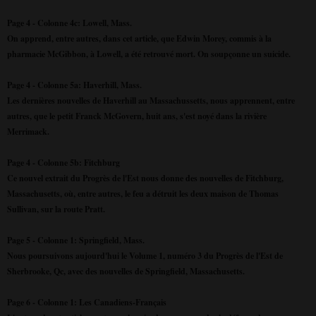
Page 4 - Colonne 4c: Lowell, Mass.
On apprend, entre autres, dans cet article, que Edwin Morey, commis à la
pharmacie McGibbon, à Lowell, a été retrouvé mort. On soupçonne un suicide.
Page 4 - Colonne 5a: Haverhill, Mass.
Les dernières nouvelles de Haverhill au Massachussetts, nous apprennent, entre
autres, que le petit Franck McGovern, huit ans, s'est noyé dans la rivière
Merrimack.
Page 4 - Colonne 5b: Fitchburg
Ce nouvel extrait du Progrès de l'Est nous donne des nouvelles de Fitchburg,
Massachusetts, où, entre autres, le feu a détruit les deux maison de Thomas
Sullivan, sur la route Pratt.
Page 5 - Colonne 1: Springfield, Mass.
Nous poursuivons aujourd'hui le Volume 1, numéro 3 du Progrès de l'Est de
Sherbrooke, Qc, avec des nouvelles de Springfield, Massachusetts.
Page 6 - Colonne 1: Les Canadiens-Français