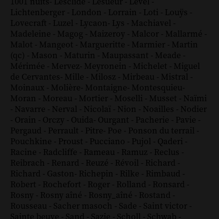
1001 nuits
-
Lesclide
-
Lesueur
-
Level
-
Lichtenberger
-
London
-
Lorrain
-
Loti
-
Louÿs
-
Lovecraft
-
Luzel
-
Lycaon
-
Lys
-
Machiavel
-
Madeleine
-
Magog
-
Maizeroy
-
Malcor
-
Mallarmé
-
Malot
-
Mangeot
-
Margueritte
-
Marmier
-
Martin
(qc)
-
Mason
-
Maturin
-
Maupassant
-
Meade
-
Mérimée
-
Mervez
-
Meyronein
-
Michelet
-
Miguel
de Cervantes
-
Mille
-
Milosz
-
Mirbeau
-
Mistral
-
Moinaux
-
Molière
-
Montaigne
-
Montesquieu
-
Moran
-
Moreau
-
Mortier
-
Moselli
-
Musset
-
Naïmi
-
Navarre
-
Nerval
-
Nicolaï
-
Nion
-
Noailles
-
Nodier
-
Orain
-
Orczy
-
Ouida
-
Ourgant
-
Pacherie
-
Pavie
-
Pergaud
-
Perrault
-
Pitre
-
Poe
-
Ponson du terrail
-
Pouchkine
-
Proust
-
Pucciano
-
Pujol
-
Qaderi
-
Racine
-
Radcliffe
-
Rameau
-
Ramuz
-
Reclus
-
Reibrach
-
Renard
-
Reuzé
-
Révoil
-
Richard
-
Richard - Gaston
-
Richepin
-
Rilke
-
Rimbaud
-
Robert
-
Rochefort
-
Roger
-
Rolland
-
Ronsard
-
Rosny
-
Rosny aîné
-
Rosny_aîné
-
Rostand
-
Rousseau
-
Sacher masoch
-
Sade
-
Saint victor
-
Sainte beuve
-
Sand
-
Sazie
-
Scholl
-
Schwab
-