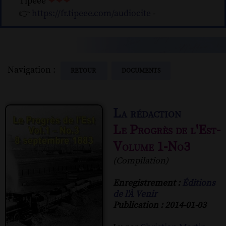
Tipeee
❤❤❤
👉
https://fr.tipeee.com/audiocite
-
Navigation :
RETOUR
DOCUMENTS
La rédaction
Le Progrès de l'Est-
Volume 1-No3
(Compilation)
Enregistrement :
Éditions
de l'À Venir
Publication : 2014-01-03