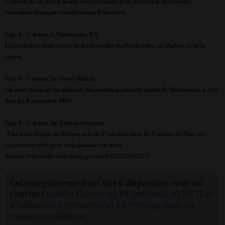
L'auteur de cet article monte aux barricades pour prendre la défense des
Canadiens-Français travaillant aux États-Unis.
Page 8 - Colonne 1: Sherbrooke, P.Q.
Le journaliste nous donne ici des nouvelles de Sherbrooke, au Québec, et de la
région.
Page 8 - Colonne 2a: Notre Marché
On nous donne ici les aliments disponibles au marché public de Sherbrooke, à cette
date du 8 septembre 1883.
Page 8 - Colonne 2b: Empoisonnement
Une jeune femme de Bulwer, près de Cookshire dans les Cantons de l'Est, est
soupçonnée ici d'avoir empoisonner son mari.
Source:
http://collections.banq.qc.ca/ark:/52327/1812525
Cet enregistrement est mis à disposition sous un
contrat
Creative Commons BY (attribution) NC (Pas
d'utilisation commerciale) SA (Partage dans les
mêmes conditions)
.