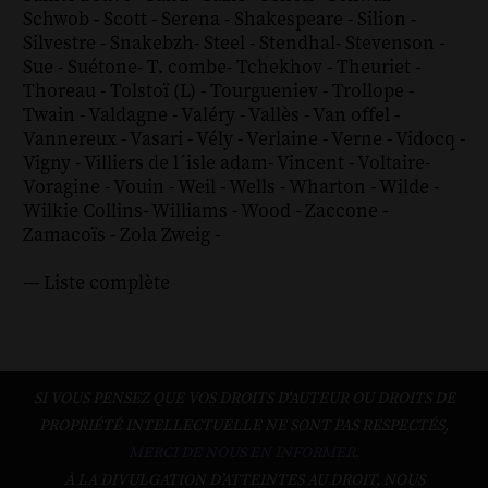
Schwob
-
Scott
-
Serena
-
Shakespeare
-
Silion
-
Silvestre
-
Snakebzh
-
Steel
-
Stendhal
-
Stevenson
-
Sue
-
Suétone
-
T. combe
-
Tchekhov
-
Theuriet
-
Thoreau
-
Tolstoï (L)
-
Tourgueniev
-
Trollope
-
Twain
-
Valdagne
-
Valéry
-
Vallès
-
Van offel
-
Vannereux
-
Vasari
-
Vély
-
Verlaine
-
Verne
-
Vidocq
-
Vigny
-
Villiers de l´isle adam
-
Vincent
-
Voltaire
-
Voragine
-
Vouin
-
Weil
-
Wells
-
Wharton
-
Wilde
-
Wilkie Collins
-
Williams
-
Wood
-
Zaccone
-
Zamacoïs
-
Zola
Zweig
-
--- Liste complète
SI VOUS PENSEZ QUE VOS DROITS D'AUTEUR OU DROITS DE
PROPRIÉTÉ INTELLECTUELLE NE SONT PAS RESPECTÉS,
MERCI DE NOUS EN INFORMER.
À LA DIVULGATION D’ATTEINTES AU DROIT, NOUS