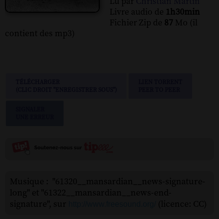
Lu par
Christian Martin
Livre audio de
1h30min
Fichier Zip de
87
Mo (il
contient des mp3)
TÉLÉCHARGER
LIEN TORRENT
(CLIC DROIT "ENREGISTRER SOUS")
PEER TO PEER
SIGNALER
UNE ERREUR
Musique : "61320__mansardian__news-signature-
long" et "61322__mansardian__news-end-
signature", sur
(licence: CC)
http://www.freesound.org/