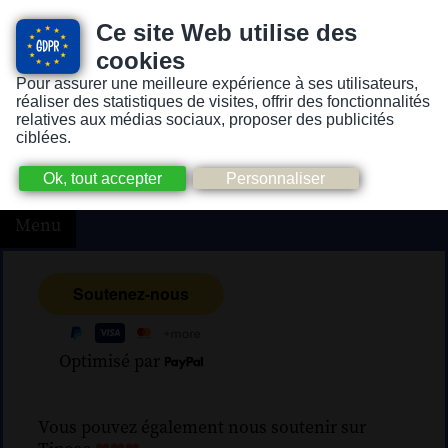
Ce site Web utilise des
cookies
Pour assurer une meilleure expérience à ses utilisateurs,
Version pour personnes mal-voyantes ou non-voyantes
réaliser des statistiques de visites, offrir des fonctionnalités
relatives aux médias sociaux, proposer des publicités
ciblées.
Menu
Optimisé par
Vous pouvez également nous soutenir sur