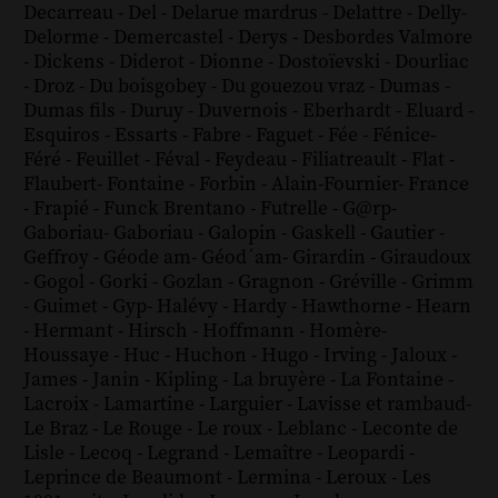
Decarreau
-
Del
-
Delarue mardrus
-
Delattre
-
Delly
-
Delorme
-
Demercastel
-
Derys
-
Desbordes Valmore
-
Dickens
-
Diderot
-
Dionne
-
Dostoïevski
-
Dourliac
-
Droz
-
Du boisgobey
-
Du gouezou vraz
-
Dumas
-
Dumas fils
-
Duruy
-
Duvernois
-
Eberhardt
-
Eluard
-
Esquiros
-
Essarts
-
Fabre
-
Faguet
-
Fée
-
Fénice
-
Féré
-
Feuillet
-
Féval
-
Feydeau
-
Filiatreault
-
Flat
-
Flaubert
-
Fontaine
-
Forbin
-
Alain-Fournier
-
France
-
Frapié
-
Funck Brentano
-
Futrelle
-
G@rp
-
Gaboriau
-
Gaboriau
-
Galopin
-
Gaskell
-
Gautier
-
Geffroy
-
Géode am
-
Géod´am
-
Girardin
-
Giraudoux
-
Gogol
-
Gorki
-
Gozlan
-
Gragnon
-
Gréville
-
Grimm
-
Guimet
-
Gyp
-
Halévy
-
Hardy
-
Hawthorne
-
Hearn
-
Hermant
-
Hirsch
-
Hoffmann
-
Homère
-
Houssaye
-
Huc
-
Huchon
-
Hugo
-
Irving
-
Jaloux
-
James
-
Janin
-
Kipling
-
La bruyère
-
La Fontaine
-
Lacroix
-
Lamartine
-
Larguier
-
Lavisse et rambaud
-
Le Braz
-
Le Rouge
-
Le roux
-
Leblanc
-
Leconte de
Lisle
-
Lecoq
-
Legrand
-
Lemaître
-
Leopardi
-
Leprince de Beaumont
-
Lermina
-
Leroux
-
Les