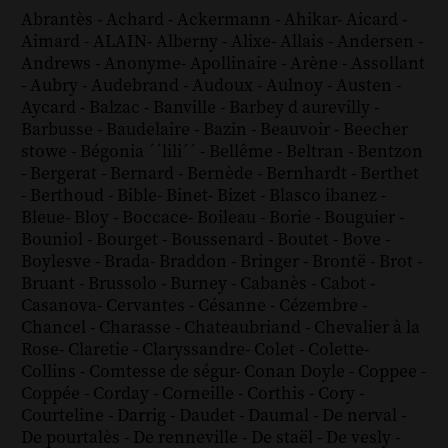
Abrantès
-
Achard
-
Ackermann
-
Ahikar
-
Aicard
-
Aimard
-
ALAIN
-
Alberny
-
Alixe
-
Allais
-
Andersen
-
Andrews
-
Anonyme
-
Apollinaire
-
Arène
-
Assollant
-
Aubry
-
Audebrand
-
Audoux
-
Aulnoy
-
Austen
-
Aycard
-
Balzac
-
Banville
-
Barbey d aurevilly
-
Barbusse
-
Baudelaire
-
Bazin
-
Beauvoir
-
Beecher
stowe
-
Bégonia ´´lili´´
-
Bellême
-
Beltran
-
Bentzon
-
Bergerat
-
Bernard
-
Bernède
-
Bernhardt
-
Berthet
-
Berthoud
-
Bible
-
Binet
-
Bizet
-
Blasco ibanez
-
Bleue
-
Bloy
-
Boccace
-
Boileau
-
Borie
-
Bouguier
-
Bouniol
-
Bourget
-
Boussenard
-
Boutet
-
Bove
-
Boylesve
-
Brada
-
Braddon
-
Bringer
-
Brontë
-
Brot
-
Bruant
-
Brussolo
-
Burney
-
Cabanès
-
Cabot
-
Casanova
-
Cervantes
-
Césanne
-
Cézembre
-
Chancel
-
Charasse
-
Chateaubriand
-
Chevalier à la
Rose
-
Claretie
-
Claryssandre
-
Colet
-
Colette
-
Collins
-
Comtesse de ségur
-
Conan Doyle
-
Coppee
-
Coppée
-
Corday
-
Corneille
-
Corthis
-
Cory
-
Courteline
-
Darrig
-
Daudet
-
Daumal
-
De nerval
-
De pourtalès
-
De renneville
-
De staël
-
De vesly
-