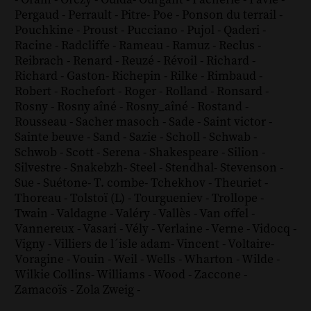
-
Orain
-
Orczy
-
Ouida
-
Ourgant
-
Pacherie
-
Pavie
-
Pergaud
-
Perrault
-
Pitre
-
Poe
-
Ponson du terrail
-
Pouchkine
-
Proust
-
Pucciano
-
Pujol
-
Qaderi
-
Racine
-
Radcliffe
-
Rameau
-
Ramuz
-
Reclus
-
Reibrach
-
Renard
-
Reuzé
-
Révoil
-
Richard
-
Richard - Gaston
-
Richepin
-
Rilke
-
Rimbaud
-
Robert
-
Rochefort
-
Roger
-
Rolland
-
Ronsard
-
Rosny
-
Rosny aîné
-
Rosny_aîné
-
Rostand
-
Rousseau
-
Sacher masoch
-
Sade
-
Saint victor
-
Sainte beuve
-
Sand
-
Sazie
-
Scholl
-
Schwab
-
Schwob
-
Scott
-
Serena
-
Shakespeare
-
Silion
-
Silvestre
-
Snakebzh
-
Steel
-
Stendhal
-
Stevenson
-
Sue
-
Suétone
-
T. combe
-
Tchekhov
-
Theuriet
-
Thoreau
-
Tolstoï (L)
-
Tourgueniev
-
Trollope
-
Twain
-
Valdagne
-
Valéry
-
Vallès
-
Van offel
-
Vannereux
-
Vasari
-
Vély
-
Verlaine
-
Verne
-
Vidocq
-
Vigny
-
Villiers de l´isle adam
-
Vincent
-
Voltaire
-
Voragine
-
Vouin
-
Weil
-
Wells
-
Wharton
-
Wilde
-
Wilkie Collins
-
Williams
-
Wood
-
Zaccone
-
Zamacoïs
-
Zola
Zweig
-