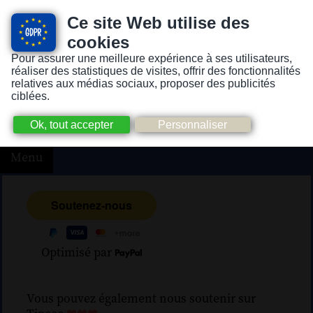
Ce site Web utilise des
cookies
Pour assurer une meilleure expérience à ses utilisateurs,
Version pour personnes mal-voyantes ou non-voyantes
réaliser des statistiques de visites, offrir des fonctionnalités
relatives aux médias sociaux, proposer des publicités
ciblées.
Menu
Optimisé par
Vous pouvez également nous soutenir sur