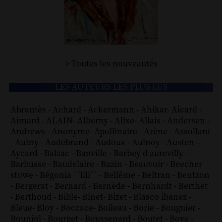
> Toutes les nouveautés
LES AUTEURS LES PLUS LUS
Abrantès
-
Achard
-
Ackermann
-
Ahikar
-
Aicard
-
Aimard
-
ALAIN
-
Alberny
-
Alixe
-
Allais
-
Andersen
-
Andrews
-
Anonyme
-
Apollinaire
-
Arène
-
Assollant
-
Aubry
-
Audebrand
-
Audoux
-
Aulnoy
-
Austen
-
Aycard
-
Balzac
-
Banville
-
Barbey d aurevilly
-
Barbusse
-
Baudelaire
-
Bazin
-
Beauvoir
-
Beecher
stowe
-
Bégonia ´´lili´´
-
Bellême
-
Beltran
-
Bentzon
-
Bergerat
-
Bernard
-
Bernède
-
Bernhardt
-
Berthet
-
Berthoud
-
Bible
-
Binet
-
Bizet
-
Blasco ibanez
-
Bleue
-
Bloy
-
Boccace
-
Boileau
-
Borie
-
Bouguier
-
Bouniol
-
Bourget
-
Boussenard
-
Boutet
-
Bove
-