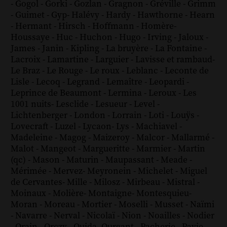
-
Gogol
-
Gorki
-
Gozlan
-
Gragnon
-
Gréville
-
Grimm
-
Guimet
-
Gyp
-
Halévy
-
Hardy
-
Hawthorne
-
Hearn
-
Hermant
-
Hirsch
-
Hoffmann
-
Homère
-
Houssaye
-
Huc
-
Huchon
-
Hugo
-
Irving
-
Jaloux
-
James
-
Janin
-
Kipling
-
La bruyère
-
La Fontaine
-
Lacroix
-
Lamartine
-
Larguier
-
Lavisse et rambaud
-
Le Braz
-
Le Rouge
-
Le roux
-
Leblanc
-
Leconte de
Lisle
-
Lecoq
-
Legrand
-
Lemaître
-
Leopardi
-
Leprince de Beaumont
-
Lermina
-
Leroux
-
Les
1001 nuits
-
Lesclide
-
Lesueur
-
Level
-
Lichtenberger
-
London
-
Lorrain
-
Loti
-
Louÿs
-
Lovecraft
-
Luzel
-
Lycaon
-
Lys
-
Machiavel
-
Madeleine
-
Magog
-
Maizeroy
-
Malcor
-
Mallarmé
-
Malot
-
Mangeot
-
Margueritte
-
Marmier
-
Martin
(qc)
-
Mason
-
Maturin
-
Maupassant
-
Meade
-
Mérimée
-
Mervez
-
Meyronein
-
Michelet
-
Miguel
de Cervantes
-
Mille
-
Milosz
-
Mirbeau
-
Mistral
-
Moinaux
-
Molière
-
Montaigne
-
Montesquieu
-
Moran
-
Moreau
-
Mortier
-
Moselli
-
Musset
-
Naïmi
-
Navarre
-
Nerval
-
Nicolaï
-
Nion
-
Noailles
-
Nodier