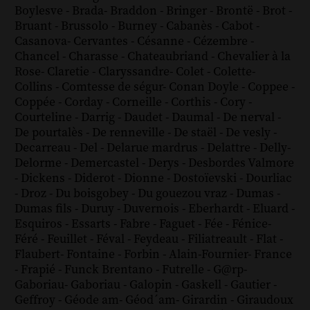
Boylesve
-
Brada
-
Braddon
-
Bringer
-
Brontë
-
Brot
-
Bruant
-
Brussolo
-
Burney
-
Cabanès
-
Cabot
-
Casanova
-
Cervantes
-
Césanne
-
Cézembre
-
Chancel
-
Charasse
-
Chateaubriand
-
Chevalier à la
Rose
-
Claretie
-
Claryssandre
-
Colet
-
Colette
-
Collins
-
Comtesse de ségur
-
Conan Doyle
-
Coppee
-
Coppée
-
Corday
-
Corneille
-
Corthis
-
Cory
-
Courteline
-
Darrig
-
Daudet
-
Daumal
-
De nerval
-
De pourtalès
-
De renneville
-
De staël
-
De vesly
-
Decarreau
-
Del
-
Delarue mardrus
-
Delattre
-
Delly
-
Delorme
-
Demercastel
-
Derys
-
Desbordes Valmore
-
Dickens
-
Diderot
-
Dionne
-
Dostoïevski
-
Dourliac
-
Droz
-
Du boisgobey
-
Du gouezou vraz
-
Dumas
-
Dumas fils
-
Duruy
-
Duvernois
-
Eberhardt
-
Eluard
-
Esquiros
-
Essarts
-
Fabre
-
Faguet
-
Fée
-
Fénice
-
Féré
-
Feuillet
-
Féval
-
Feydeau
-
Filiatreault
-
Flat
-
Flaubert
-
Fontaine
-
Forbin
-
Alain-Fournier
-
France
-
Frapié
-
Funck Brentano
-
Futrelle
-
G@rp
-
Gaboriau
-
Gaboriau
-
Galopin
-
Gaskell
-
Gautier
-
Geffroy
-
Géode am
-
Géod´am
-
Girardin
-
Giraudoux