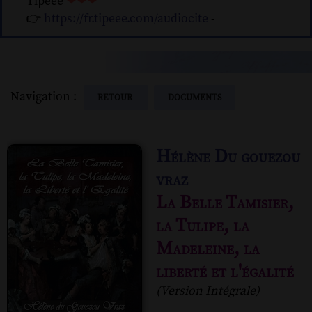
Tipeee
❤❤❤
👉
https://fr.tipeee.com/audiocite
-
Navigation :
RETOUR
DOCUMENTS
Hélène Du gouezou
vraz
La Belle Tamisier,
la Tulipe, la
Madeleine, la
liberté et l'égalité
(Version Intégrale)