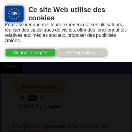
Ce site Web utilise des
cookies
Pour assurer une meilleure expérience à ses utilisateurs,
Version pour personnes mal-voyantes ou non-voyantes
réaliser des statistiques de visites, offrir des fonctionnalités
relatives aux médias sociaux, proposer des publicités
ciblées.
Menu
Optimisé par
Vous pouvez également nous soutenir sur