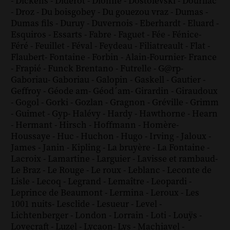
-
Dickens
-
Diderot
-
Dionne
-
Dostoïevski
-
Dourliac
-
Droz
-
Du boisgobey
-
Du gouezou vraz
-
Dumas
-
Dumas fils
-
Duruy
-
Duvernois
-
Eberhardt
-
Eluard
-
Esquiros
-
Essarts
-
Fabre
-
Faguet
-
Fée
-
Fénice
-
Féré
-
Feuillet
-
Féval
-
Feydeau
-
Filiatreault
-
Flat
-
Flaubert
-
Fontaine
-
Forbin
-
Alain-Fournier
-
France
-
Frapié
-
Funck Brentano
-
Futrelle
-
G@rp
-
Gaboriau
-
Gaboriau
-
Galopin
-
Gaskell
-
Gautier
-
Geffroy
-
Géode am
-
Géod´am
-
Girardin
-
Giraudoux
-
Gogol
-
Gorki
-
Gozlan
-
Gragnon
-
Gréville
-
Grimm
-
Guimet
-
Gyp
-
Halévy
-
Hardy
-
Hawthorne
-
Hearn
-
Hermant
-
Hirsch
-
Hoffmann
-
Homère
-
Houssaye
-
Huc
-
Huchon
-
Hugo
-
Irving
-
Jaloux
-
James
-
Janin
-
Kipling
-
La bruyère
-
La Fontaine
-
Lacroix
-
Lamartine
-
Larguier
-
Lavisse et rambaud
-
Le Braz
-
Le Rouge
-
Le roux
-
Leblanc
-
Leconte de
Lisle
-
Lecoq
-
Legrand
-
Lemaître
-
Leopardi
-
Leprince de Beaumont
-
Lermina
-
Leroux
-
Les
1001 nuits
-
Lesclide
-
Lesueur
-
Level
-
Lichtenberger
-
London
-
Lorrain
-
Loti
-
Louÿs
-
Lovecraft
-
Luzel
-
Lycaon
-
Lys
-
Machiavel
-