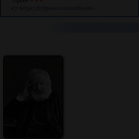
Tipeee
❤❤❤
👉
https://fr.tipeee.com/audiocite
-