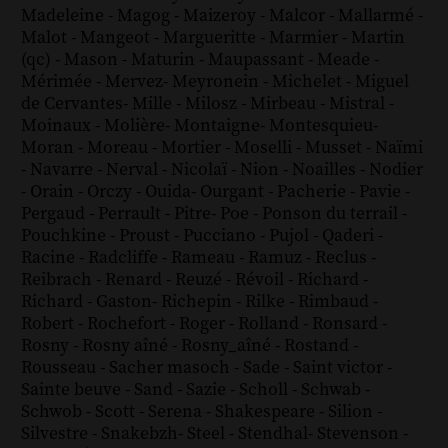
Madeleine
-
Magog
-
Maizeroy
-
Malcor
-
Mallarmé
-
Malot
-
Mangeot
-
Margueritte
-
Marmier
-
Martin
(qc)
-
Mason
-
Maturin
-
Maupassant
-
Meade
-
Mérimée
-
Mervez
-
Meyronein
-
Michelet
-
Miguel
de Cervantes
-
Mille
-
Milosz
-
Mirbeau
-
Mistral
-
Moinaux
-
Molière
-
Montaigne
-
Montesquieu
-
Moran
-
Moreau
-
Mortier
-
Moselli
-
Musset
-
Naïmi
-
Navarre
-
Nerval
-
Nicolaï
-
Nion
-
Noailles
-
Nodier
-
Orain
-
Orczy
-
Ouida
-
Ourgant
-
Pacherie
-
Pavie
-
Pergaud
-
Perrault
-
Pitre
-
Poe
-
Ponson du terrail
-
Pouchkine
-
Proust
-
Pucciano
-
Pujol
-
Qaderi
-
Racine
-
Radcliffe
-
Rameau
-
Ramuz
-
Reclus
-
Reibrach
-
Renard
-
Reuzé
-
Révoil
-
Richard
-
Richard - Gaston
-
Richepin
-
Rilke
-
Rimbaud
-
Robert
-
Rochefort
-
Roger
-
Rolland
-
Ronsard
-
Rosny
-
Rosny aîné
-
Rosny_aîné
-
Rostand
-
Rousseau
-
Sacher masoch
-
Sade
-
Saint victor
-
Sainte beuve
-
Sand
-
Sazie
-
Scholl
-
Schwab
-
Schwob
-
Scott
-
Serena
-
Shakespeare
-
Silion
-
Silvestre
-
Snakebzh
-
Steel
-
Stendhal
-
Stevenson
-