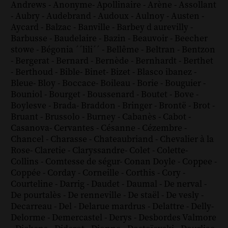
Andrews
-
Anonyme
-
Apollinaire
-
Arène
-
Assollant
-
Aubry
-
Audebrand
-
Audoux
-
Aulnoy
-
Austen
-
Aycard
-
Balzac
-
Banville
-
Barbey d aurevilly
-
Barbusse
-
Baudelaire
-
Bazin
-
Beauvoir
-
Beecher
stowe
-
Bégonia ´´lili´´
-
Bellême
-
Beltran
-
Bentzon
-
Bergerat
-
Bernard
-
Bernède
-
Bernhardt
-
Berthet
-
Berthoud
-
Bible
-
Binet
-
Bizet
-
Blasco ibanez
-
Bleue
-
Bloy
-
Boccace
-
Boileau
-
Borie
-
Bouguier
-
Bouniol
-
Bourget
-
Boussenard
-
Boutet
-
Bove
-
Boylesve
-
Brada
-
Braddon
-
Bringer
-
Brontë
-
Brot
-
Bruant
-
Brussolo
-
Burney
-
Cabanès
-
Cabot
-
Casanova
-
Cervantes
-
Césanne
-
Cézembre
-
Chancel
-
Charasse
-
Chateaubriand
-
Chevalier à la
Rose
-
Claretie
-
Claryssandre
-
Colet
-
Colette
-
Collins
-
Comtesse de ségur
-
Conan Doyle
-
Coppee
-
Coppée
-
Corday
-
Corneille
-
Corthis
-
Cory
-
Courteline
-
Darrig
-
Daudet
-
Daumal
-
De nerval
-
De pourtalès
-
De renneville
-
De staël
-
De vesly
-
Decarreau
-
Del
-
Delarue mardrus
-
Delattre
-
Delly
-
Delorme
-
Demercastel
-
Derys
-
Desbordes Valmore