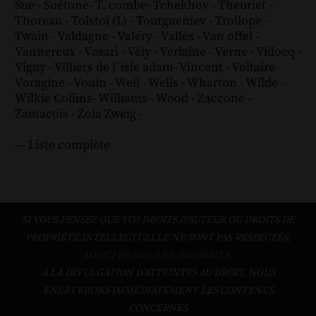
Sue
-
Suétone
-
T. combe
-
Tchekhov
-
Theuriet
-
Thoreau
-
Tolstoï (L)
-
Tourgueniev
-
Trollope
-
Twain
-
Valdagne
-
Valéry
-
Vallès
-
Van offel
-
Vannereux
-
Vasari
-
Vély
-
Verlaine
-
Verne
-
Vidocq
-
Vigny
-
Villiers de l´isle adam
-
Vincent
-
Voltaire
-
Voragine
-
Vouin
-
Weil
-
Wells
-
Wharton
-
Wilde
-
Wilkie Collins
-
Williams
-
Wood
-
Zaccone
-
Zamacoïs
-
Zola
Zweig
-
--- Liste complète
SI VOUS PENSEZ QUE VOS DROITS D'AUTEUR OU DROITS DE
PROPRIÉTÉ INTELLECTUELLE NE SONT PAS RESPECTÉS,
MERCI DE NOUS EN INFORMER.
À LA DIVULGATION D’ATTEINTES AU DROIT, NOUS
ENLÈVERONS IMMÉDIATEMENT LES CONTENUS
CONCERNÉS