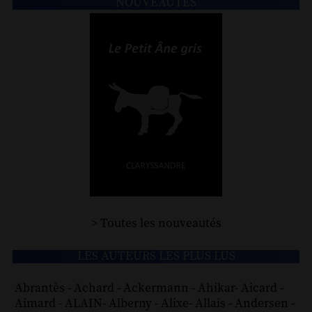
NOUVEAUTÉS
> Toutes les nouveautés
LES AUTEURS LES PLUS LUS
Abrantès
-
Achard
-
Ackermann
-
Ahikar
-
Aicard
-
Aimard
-
ALAIN
-
Alberny
-
Alixe
-
Allais
-
Andersen
-