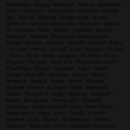
Madeleine
-
Magog
-
Maizeroy
-
Malcor
-
Mallarmé
-
Malot
-
Mangeot
-
Margueritte
-
Marmier
-
Martin
(qc)
-
Mason
-
Maturin
-
Maupassant
-
Meade
-
Mérimée
-
Mervez
-
Meyronein
-
Michelet
-
Miguel
de Cervantes
-
Mille
-
Milosz
-
Mirbeau
-
Mistral
-
Moinaux
-
Molière
-
Montaigne
-
Montesquieu
-
Moran
-
Moreau
-
Mortier
-
Moselli
-
Musset
-
Naïmi
-
Navarre
-
Nerval
-
Nicolaï
-
Nion
-
Noailles
-
Nodier
-
Orain
-
Orczy
-
Ouida
-
Ourgant
-
Pacherie
-
Pavie
-
Pergaud
-
Perrault
-
Pitre
-
Poe
-
Ponson du terrail
-
Pouchkine
-
Proust
-
Pucciano
-
Pujol
-
Qaderi
-
Racine
-
Radcliffe
-
Rameau
-
Ramuz
-
Reclus
-
Reibrach
-
Renard
-
Reuzé
-
Révoil
-
Richard
-
Richard - Gaston
-
Richepin
-
Rilke
-
Rimbaud
-
Robert
-
Rochefort
-
Roger
-
Rolland
-
Ronsard
-
Rosny
-
Rosny aîné
-
Rosny_aîné
-
Rostand
-
Rousseau
-
Sacher masoch
-
Sade
-
Saint victor
-
Sainte beuve
-
Sand
-
Sazie
-
Scholl
-
Schwab
-
Schwob
-
Scott
-
Serena
-
Shakespeare
-
Silion
-
Silvestre
-
Snakebzh
-
Steel
-
Stendhal
-
Stevenson
-