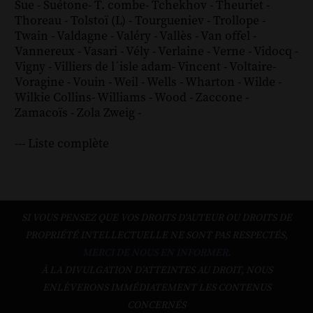
Sue
-
Suétone
-
T. combe
-
Tchekhov
-
Theuriet
-
Thoreau
-
Tolstoï (L)
-
Tourgueniev
-
Trollope
-
Twain
-
Valdagne
-
Valéry
-
Vallès
-
Van offel
-
Vannereux
-
Vasari
-
Vély
-
Verlaine
-
Verne
-
Vidocq
-
Vigny
-
Villiers de l´isle adam
-
Vincent
-
Voltaire
-
Voragine
-
Vouin
-
Weil
-
Wells
-
Wharton
-
Wilde
-
Wilkie Collins
-
Williams
-
Wood
-
Zaccone
-
Zamacoïs
-
Zola
Zweig
-
--- Liste complète
SI VOUS PENSEZ QUE VOS DROITS D'AUTEUR OU DROITS DE
PROPRIÉTÉ INTELLECTUELLE NE SONT PAS RESPECTÉS,
MERCI DE NOUS EN INFORMER.
À LA DIVULGATION D’ATTEINTES AU DROIT, NOUS
ENLÈVERONS IMMÉDIATEMENT LES CONTENUS
CONCERNÉS