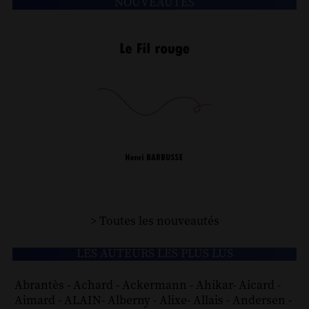
NOUVEAUTÉS
> Toutes les nouveautés
LES AUTEURS LES PLUS LUS
Abrantès
-
Achard
-
Ackermann
-
Ahikar
-
Aicard
-
Aimard
-
ALAIN
-
Alberny
-
Alixe
-
Allais
-
Andersen
-