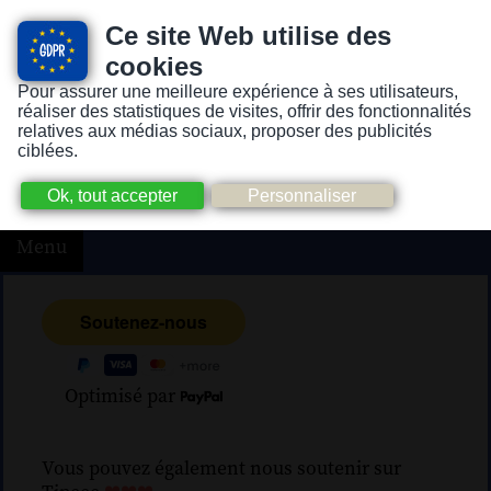
Ce site Web utilise des
cookies
Pour assurer une meilleure expérience à ses utilisateurs,
Version pour personnes mal-voyantes ou non-voyantes
réaliser des statistiques de visites, offrir des fonctionnalités
relatives aux médias sociaux, proposer des publicités
ciblées.
Menu
Optimisé par
Vous pouvez également nous soutenir sur