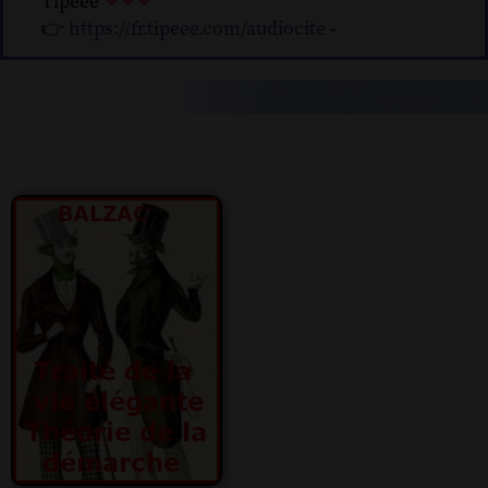
Tipeee
❤❤❤
👉
https://fr.tipeee.com/audiocite
-