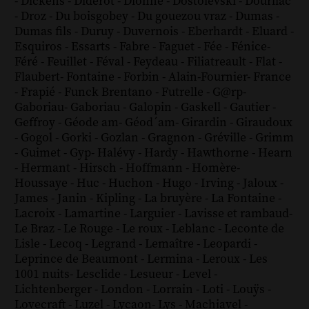
-
Dickens
-
Diderot
-
Dionne
-
Dostoïevski
-
Dourliac
-
Droz
-
Du boisgobey
-
Du gouezou vraz
-
Dumas
-
Dumas fils
-
Duruy
-
Duvernois
-
Eberhardt
-
Eluard
-
Esquiros
-
Essarts
-
Fabre
-
Faguet
-
Fée
-
Fénice
-
Féré
-
Feuillet
-
Féval
-
Feydeau
-
Filiatreault
-
Flat
-
Flaubert
-
Fontaine
-
Forbin
-
Alain-Fournier
-
France
-
Frapié
-
Funck Brentano
-
Futrelle
-
G@rp
-
Gaboriau
-
Gaboriau
-
Galopin
-
Gaskell
-
Gautier
-
Geffroy
-
Géode am
-
Géod´am
-
Girardin
-
Giraudoux
-
Gogol
-
Gorki
-
Gozlan
-
Gragnon
-
Gréville
-
Grimm
-
Guimet
-
Gyp
-
Halévy
-
Hardy
-
Hawthorne
-
Hearn
-
Hermant
-
Hirsch
-
Hoffmann
-
Homère
-
Houssaye
-
Huc
-
Huchon
-
Hugo
-
Irving
-
Jaloux
-
James
-
Janin
-
Kipling
-
La bruyère
-
La Fontaine
-
Lacroix
-
Lamartine
-
Larguier
-
Lavisse et rambaud
-
Le Braz
-
Le Rouge
-
Le roux
-
Leblanc
-
Leconte de
Lisle
-
Lecoq
-
Legrand
-
Lemaître
-
Leopardi
-
Leprince de Beaumont
-
Lermina
-
Leroux
-
Les
1001 nuits
-
Lesclide
-
Lesueur
-
Level
-
Lichtenberger
-
London
-
Lorrain
-
Loti
-
Louÿs
-
Lovecraft
-
Luzel
-
Lycaon
-
Lys
-
Machiavel
-