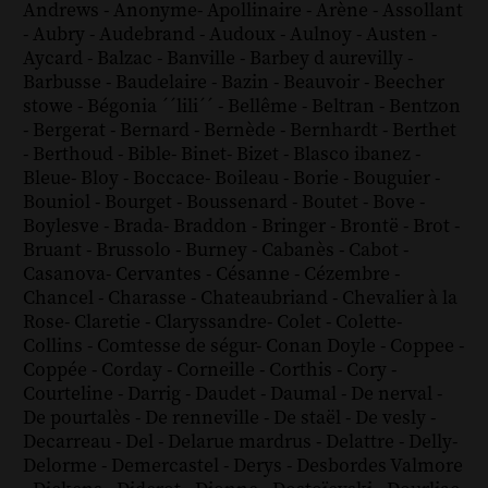
Andrews
-
Anonyme
-
Apollinaire
-
Arène
-
Assollant
-
Aubry
-
Audebrand
-
Audoux
-
Aulnoy
-
Austen
-
Aycard
-
Balzac
-
Banville
-
Barbey d aurevilly
-
Barbusse
-
Baudelaire
-
Bazin
-
Beauvoir
-
Beecher
stowe
-
Bégonia ´´lili´´
-
Bellême
-
Beltran
-
Bentzon
-
Bergerat
-
Bernard
-
Bernède
-
Bernhardt
-
Berthet
-
Berthoud
-
Bible
-
Binet
-
Bizet
-
Blasco ibanez
-
Bleue
-
Bloy
-
Boccace
-
Boileau
-
Borie
-
Bouguier
-
Bouniol
-
Bourget
-
Boussenard
-
Boutet
-
Bove
-
Boylesve
-
Brada
-
Braddon
-
Bringer
-
Brontë
-
Brot
-
Bruant
-
Brussolo
-
Burney
-
Cabanès
-
Cabot
-
Casanova
-
Cervantes
-
Césanne
-
Cézembre
-
Chancel
-
Charasse
-
Chateaubriand
-
Chevalier à la
Rose
-
Claretie
-
Claryssandre
-
Colet
-
Colette
-
Collins
-
Comtesse de ségur
-
Conan Doyle
-
Coppee
-
Coppée
-
Corday
-
Corneille
-
Corthis
-
Cory
-
Courteline
-
Darrig
-
Daudet
-
Daumal
-
De nerval
-
De pourtalès
-
De renneville
-
De staël
-
De vesly
-
Decarreau
-
Del
-
Delarue mardrus
-
Delattre
-
Delly
-
Delorme
-
Demercastel
-
Derys
-
Desbordes Valmore