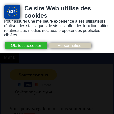
Ce site Web utilise des
cookies
Pour assurer une meilleure expérience à ses utilisateurs,
Version pour personnes mal-voyantes ou non-voyantes
réaliser des statistiques de visites, offrir des fonctionnalités
relatives aux médias sociaux, proposer des publicités
ciblées.
Menu
Optimisé par
Vous pouvez également nous soutenir sur