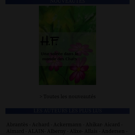
NOUVEAUTÉS
> Toutes les nouveautés
LES AUTEURS LES PLUS LUS
Abrantès
-
Achard
-
Ackermann
-
Ahikar
-
Aicard
-
Aimard
-
ALAIN
-
Alberny
-
Alixe
-
Allais
-
Andersen
-