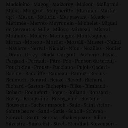
Madeleine
-
Magog
-
Maizeroy
-
Malcor
-
Mallarmé
-
Malot
-
Mangeot
-
Margueritte
-
Marmier
-
Martin
(qc)
-
Mason
-
Maturin
-
Maupassant
-
Meade
-
Mérimée
-
Mervez
-
Meyronein
-
Michelet
-
Miguel
de Cervantes
-
Mille
-
Milosz
-
Mirbeau
-
Mistral
-
Moinaux
-
Molière
-
Montaigne
-
Montesquieu
-
Moran
-
Moreau
-
Mortier
-
Moselli
-
Musset
-
Naïmi
-
Navarre
-
Nerval
-
Nicolaï
-
Nion
-
Noailles
-
Nodier
-
Orain
-
Orczy
-
Ouida
-
Ourgant
-
Pacherie
-
Pavie
-
Pergaud
-
Perrault
-
Pitre
-
Poe
-
Ponson du terrail
-
Pouchkine
-
Proust
-
Pucciano
-
Pujol
-
Qaderi
-
Racine
-
Radcliffe
-
Rameau
-
Ramuz
-
Reclus
-
Reibrach
-
Renard
-
Reuzé
-
Révoil
-
Richard
-
Richard - Gaston
-
Richepin
-
Rilke
-
Rimbaud
-
Robert
-
Rochefort
-
Roger
-
Rolland
-
Ronsard
-
Rosny
-
Rosny aîné
-
Rosny_aîné
-
Rostand
-
Rousseau
-
Sacher masoch
-
Sade
-
Saint victor
-
Sainte beuve
-
Sand
-
Sazie
-
Scholl
-
Schwab
-
Schwob
-
Scott
-
Serena
-
Shakespeare
-
Silion
-
Silvestre
-
Snakebzh
-
Steel
-
Stendhal
-
Stevenson
-