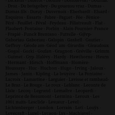
-
Dickens
-
Diderot
-
Dionne
-
Dostoïevski
-
Dourliac
-
Droz
-
Du boisgobey
-
Du gouezou vraz
-
Dumas
-
Dumas fils
-
Duruy
-
Duvernois
-
Eberhardt
-
Eluard
-
Esquiros
-
Essarts
-
Fabre
-
Faguet
-
Fée
-
Fénice
-
Féré
-
Feuillet
-
Féval
-
Feydeau
-
Filiatreault
-
Flat
-
Flaubert
-
Fontaine
-
Forbin
-
Alain-Fournier
-
France
-
Frapié
-
Funck Brentano
-
Futrelle
-
G@rp
-
Gaboriau
-
Gaboriau
-
Galopin
-
Gaskell
-
Gautier
-
Geffroy
-
Géode am
-
Géod´am
-
Girardin
-
Giraudoux
-
Gogol
-
Gorki
-
Gozlan
-
Gragnon
-
Gréville
-
Grimm
-
Guimet
-
Gyp
-
Halévy
-
Hardy
-
Hawthorne
-
Hearn
-
Hermant
-
Hirsch
-
Hoffmann
-
Homère
-
Houssaye
-
Huc
-
Huchon
-
Hugo
-
Irving
-
Jaloux
-
James
-
Janin
-
Kipling
-
La bruyère
-
La Fontaine
-
Lacroix
-
Lamartine
-
Larguier
-
Lavisse et rambaud
-
Le Braz
-
Le Rouge
-
Le roux
-
Leblanc
-
Leconte de
Lisle
-
Lecoq
-
Legrand
-
Lemaître
-
Leopardi
-
Leprince de Beaumont
-
Lermina
-
Leroux
-
Les
1001 nuits
-
Lesclide
-
Lesueur
-
Level
-
Lichtenberger
-
London
-
Lorrain
-
Loti
-
Louÿs
-
Lovecraft
-
Luzel
-
Lycaon
-
Lys
-
Machiavel
-