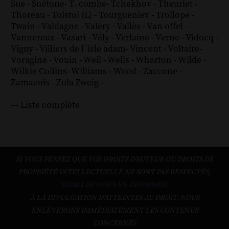
Sue
-
Suétone
-
T. combe
-
Tchekhov
-
Theuriet
-
Thoreau
-
Tolstoï (L)
-
Tourgueniev
-
Trollope
-
Twain
-
Valdagne
-
Valéry
-
Vallès
-
Van offel
-
Vannereux
-
Vasari
-
Vély
-
Verlaine
-
Verne
-
Vidocq
-
Vigny
-
Villiers de l´isle adam
-
Vincent
-
Voltaire
-
Voragine
-
Vouin
-
Weil
-
Wells
-
Wharton
-
Wilde
-
Wilkie Collins
-
Williams
-
Wood
-
Zaccone
-
Zamacoïs
-
Zola
Zweig
-
--- Liste complète
SI VOUS PENSEZ QUE VOS DROITS D'AUTEUR OU DROITS DE
PROPRIÉTÉ INTELLECTUELLE NE SONT PAS RESPECTÉS,
MERCI DE NOUS EN INFORMER.
À LA DIVULGATION D’ATTEINTES AU DROIT, NOUS
ENLÈVERONS IMMÉDIATEMENT LES CONTENUS
CONCERNÉS