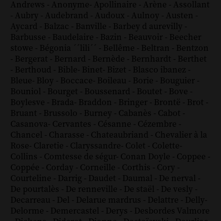
Andrews
-
Anonyme
-
Apollinaire
-
Arène
-
Assollant
-
Aubry
-
Audebrand
-
Audoux
-
Aulnoy
-
Austen
-
Aycard
-
Balzac
-
Banville
-
Barbey d aurevilly
-
Barbusse
-
Baudelaire
-
Bazin
-
Beauvoir
-
Beecher
stowe
-
Bégonia ´´lili´´
-
Bellême
-
Beltran
-
Bentzon
-
Bergerat
-
Bernard
-
Bernède
-
Bernhardt
-
Berthet
-
Berthoud
-
Bible
-
Binet
-
Bizet
-
Blasco ibanez
-
Bleue
-
Bloy
-
Boccace
-
Boileau
-
Borie
-
Bouguier
-
Bouniol
-
Bourget
-
Boussenard
-
Boutet
-
Bove
-
Boylesve
-
Brada
-
Braddon
-
Bringer
-
Brontë
-
Brot
-
Bruant
-
Brussolo
-
Burney
-
Cabanès
-
Cabot
-
Casanova
-
Cervantes
-
Césanne
-
Cézembre
-
Chancel
-
Charasse
-
Chateaubriand
-
Chevalier à la
Rose
-
Claretie
-
Claryssandre
-
Colet
-
Colette
-
Collins
-
Comtesse de ségur
-
Conan Doyle
-
Coppee
-
Coppée
-
Corday
-
Corneille
-
Corthis
-
Cory
-
Courteline
-
Darrig
-
Daudet
-
Daumal
-
De nerval
-
De pourtalès
-
De renneville
-
De staël
-
De vesly
-
Decarreau
-
Del
-
Delarue mardrus
-
Delattre
-
Delly
-
Delorme
-
Demercastel
-
Derys
-
Desbordes Valmore