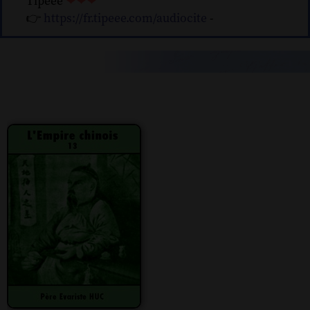
Tipeee
❤❤❤
👉
https://fr.tipeee.com/audiocite
-