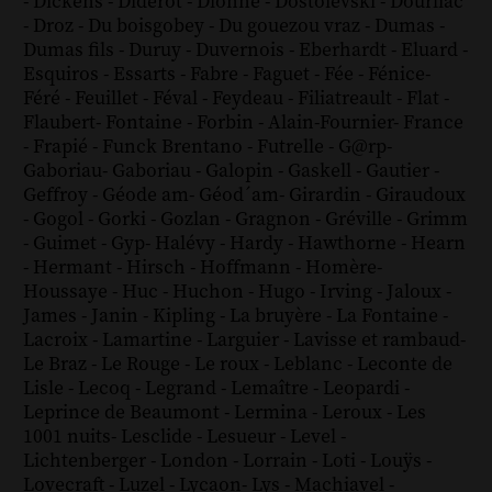
-
Dickens
-
Diderot
-
Dionne
-
Dostoïevski
-
Dourliac
-
Droz
-
Du boisgobey
-
Du gouezou vraz
-
Dumas
-
Dumas fils
-
Duruy
-
Duvernois
-
Eberhardt
-
Eluard
-
Esquiros
-
Essarts
-
Fabre
-
Faguet
-
Fée
-
Fénice
-
Féré
-
Feuillet
-
Féval
-
Feydeau
-
Filiatreault
-
Flat
-
Flaubert
-
Fontaine
-
Forbin
-
Alain-Fournier
-
France
-
Frapié
-
Funck Brentano
-
Futrelle
-
G@rp
-
Gaboriau
-
Gaboriau
-
Galopin
-
Gaskell
-
Gautier
-
Geffroy
-
Géode am
-
Géod´am
-
Girardin
-
Giraudoux
-
Gogol
-
Gorki
-
Gozlan
-
Gragnon
-
Gréville
-
Grimm
-
Guimet
-
Gyp
-
Halévy
-
Hardy
-
Hawthorne
-
Hearn
-
Hermant
-
Hirsch
-
Hoffmann
-
Homère
-
Houssaye
-
Huc
-
Huchon
-
Hugo
-
Irving
-
Jaloux
-
James
-
Janin
-
Kipling
-
La bruyère
-
La Fontaine
-
Lacroix
-
Lamartine
-
Larguier
-
Lavisse et rambaud
-
Le Braz
-
Le Rouge
-
Le roux
-
Leblanc
-
Leconte de
Lisle
-
Lecoq
-
Legrand
-
Lemaître
-
Leopardi
-
Leprince de Beaumont
-
Lermina
-
Leroux
-
Les
1001 nuits
-
Lesclide
-
Lesueur
-
Level
-
Lichtenberger
-
London
-
Lorrain
-
Loti
-
Louÿs
-
Lovecraft
-
Luzel
-
Lycaon
-
Lys
-
Machiavel
-