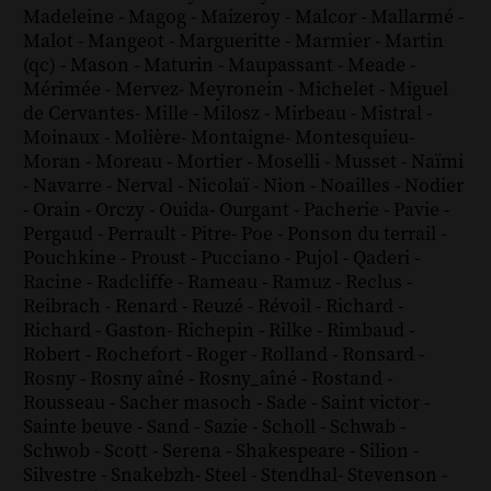
Madeleine
-
Magog
-
Maizeroy
-
Malcor
-
Mallarmé
-
Malot
-
Mangeot
-
Margueritte
-
Marmier
-
Martin
(qc)
-
Mason
-
Maturin
-
Maupassant
-
Meade
-
Mérimée
-
Mervez
-
Meyronein
-
Michelet
-
Miguel
de Cervantes
-
Mille
-
Milosz
-
Mirbeau
-
Mistral
-
Moinaux
-
Molière
-
Montaigne
-
Montesquieu
-
Moran
-
Moreau
-
Mortier
-
Moselli
-
Musset
-
Naïmi
-
Navarre
-
Nerval
-
Nicolaï
-
Nion
-
Noailles
-
Nodier
-
Orain
-
Orczy
-
Ouida
-
Ourgant
-
Pacherie
-
Pavie
-
Pergaud
-
Perrault
-
Pitre
-
Poe
-
Ponson du terrail
-
Pouchkine
-
Proust
-
Pucciano
-
Pujol
-
Qaderi
-
Racine
-
Radcliffe
-
Rameau
-
Ramuz
-
Reclus
-
Reibrach
-
Renard
-
Reuzé
-
Révoil
-
Richard
-
Richard - Gaston
-
Richepin
-
Rilke
-
Rimbaud
-
Robert
-
Rochefort
-
Roger
-
Rolland
-
Ronsard
-
Rosny
-
Rosny aîné
-
Rosny_aîné
-
Rostand
-
Rousseau
-
Sacher masoch
-
Sade
-
Saint victor
-
Sainte beuve
-
Sand
-
Sazie
-
Scholl
-
Schwab
-
Schwob
-
Scott
-
Serena
-
Shakespeare
-
Silion
-
Silvestre
-
Snakebzh
-
Steel
-
Stendhal
-
Stevenson
-