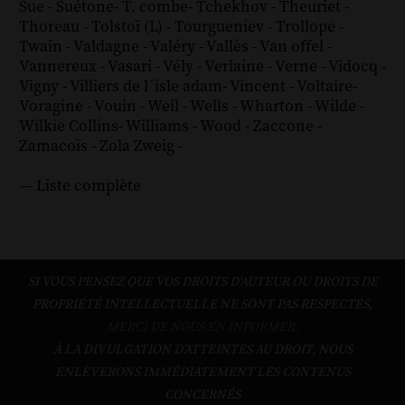
Sue
-
Suétone
-
T. combe
-
Tchekhov
-
Theuriet
-
Thoreau
-
Tolstoï (L)
-
Tourgueniev
-
Trollope
-
Twain
-
Valdagne
-
Valéry
-
Vallès
-
Van offel
-
Vannereux
-
Vasari
-
Vély
-
Verlaine
-
Verne
-
Vidocq
-
Vigny
-
Villiers de l´isle adam
-
Vincent
-
Voltaire
-
Voragine
-
Vouin
-
Weil
-
Wells
-
Wharton
-
Wilde
-
Wilkie Collins
-
Williams
-
Wood
-
Zaccone
-
Zamacoïs
-
Zola
Zweig
-
--- Liste complète
SI VOUS PENSEZ QUE VOS DROITS D'AUTEUR OU DROITS DE
PROPRIÉTÉ INTELLECTUELLE NE SONT PAS RESPECTÉS,
MERCI DE NOUS EN INFORMER.
À LA DIVULGATION D’ATTEINTES AU DROIT, NOUS
ENLÈVERONS IMMÉDIATEMENT LES CONTENUS
CONCERNÉS