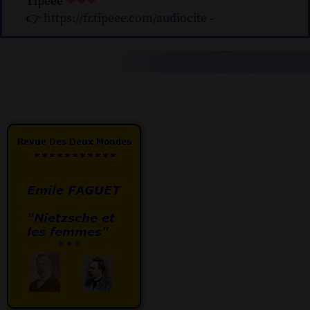
Tipeee
❤❤❤
👉
https://fr.tipeee.com/audiocite
-