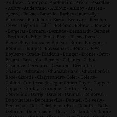
Andrews
-
Anonyme
-
Apollinaire
-
Arène
-
Assollant
-
Aubry
-
Audebrand
-
Audoux
-
Aulnoy
-
Austen
-
Aycard
-
Balzac
-
Banville
-
Barbey d aurevilly
-
Barbusse
-
Baudelaire
-
Bazin
-
Beauvoir
-
Beecher
stowe
-
Bégonia ´´lili´´
-
Bellême
-
Beltran
-
Bentzon
-
Bergerat
-
Bernard
-
Bernède
-
Bernhardt
-
Berthet
-
Berthoud
-
Bible
-
Binet
-
Bizet
-
Blasco ibanez
-
Bleue
-
Bloy
-
Boccace
-
Boileau
-
Borie
-
Bouguier
-
Bouniol
-
Bourget
-
Boussenard
-
Boutet
-
Bove
-
Boylesve
-
Brada
-
Braddon
-
Bringer
-
Brontë
-
Brot
-
Bruant
-
Brussolo
-
Burney
-
Cabanès
-
Cabot
-
Casanova
-
Cervantes
-
Césanne
-
Cézembre
-
Chancel
-
Charasse
-
Chateaubriand
-
Chevalier à la
Rose
-
Claretie
-
Claryssandre
-
Colet
-
Colette
-
Collins
-
Comtesse de ségur
-
Conan Doyle
-
Coppee
-
Coppée
-
Corday
-
Corneille
-
Corthis
-
Cory
-
Courteline
-
Darrig
-
Daudet
-
Daumal
-
De nerval
-
De pourtalès
-
De renneville
-
De staël
-
De vesly
-
Decarreau
-
Del
-
Delarue mardrus
-
Delattre
-
Delly
-
Delorme
-
Demercastel
-
Derys
-
Desbordes Valmore