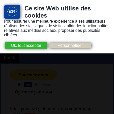
Ce site Web utilise des
cookies
Pour assurer une meilleure expérience à ses utilisateurs,
Version pour personnes mal-voyantes ou non-voyantes
réaliser des statistiques de visites, offrir des fonctionnalités
relatives aux médias sociaux, proposer des publicités
ciblées.
Menu
Optimisé par
Vous pouvez également nous soutenir sur