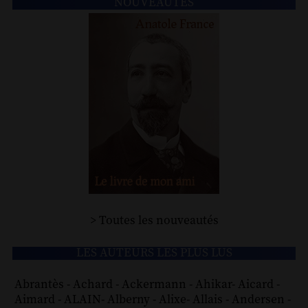
NOUVEAUTÉS
> Toutes les nouveautés
LES AUTEURS LES PLUS LUS
Abrantès
-
Achard
-
Ackermann
-
Ahikar
-
Aicard
-
Aimard
-
ALAIN
-
Alberny
-
Alixe
-
Allais
-
Andersen
-