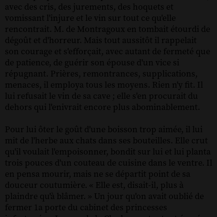
avec des cris, des jurements, des hoquets et
vomissant l'injure et le vin sur tout ce qu'elle
rencontrait. M. de Montragoux en tombait étourdi de
dégoût et d'horreur. Mais tout aussitôt il rappelait
son courage et s'efforçait, avec autant de fermeté que
de patience, de guérir son épouse d'un vice si
répugnant. Prières, remontrances, supplications,
menaces, il employa tous les moyens. Rien n'y fit. Il
lui refusait le vin de sa cave ; elle s'en procurait du
dehors qui l'enivrait encore plus abominablement.
Pour lui ôter le goût d'une boisson trop aimée, il lui
mit de l'herbe aux chats dans ses bouteilles. Elle crut
qu'il voulait l'empoisonner, bondit sur lui et lui planta
trois pouces d'un couteau de cuisine dans le ventre. Il
en pensa mourir, mais ne se départit point de sa
douceur coutumière. « Elle est, disait-il, plus à
plaindre qu'à blâmer. » Un jour qu'on avait oublié de
fermer 1a porte du cabinet des princesses