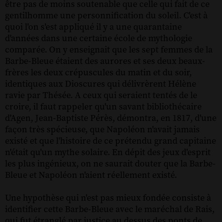
être pas de moins soutenable que celle qui fait de ce
gentilhomme une personnification du soleil. C'est à
quoi l'on s'est appliqué il y a une quarantaine
d'années dans une certaine école de mythologie
comparée. On y enseignait que les sept femmes de la
Barbe-Bleue étaient des aurores et ses deux beaux-
frères les deux crépuscules du matin et du soir,
identiques aux Dioscures qui délivrèrent Hélène
ravie par Thésée. A ceux qui seraient tentés de le
croire, il faut rappeler qu'un savant bibliothécaire
d'Agen, Jean-Baptiste Pérès, démontra, en 1817, d'une
façon très spécieuse, que Napoléon n'avait jamais
existé et que l'histoire de ce prétendu grand capitaine
n'était qu'un mythe solaire. En dépit des jeux d'esprit
les plus ingénieux, on ne saurait douter que la Barbe-
Bleue et Napoléon n'aient réellement existé.
Une hypothèse qui n'est pas mieux fondée consiste à
identifier cette Barbe-Bleue avec le maréchal de Rais,
qui fut étranglé par justice au dessus des ponts de