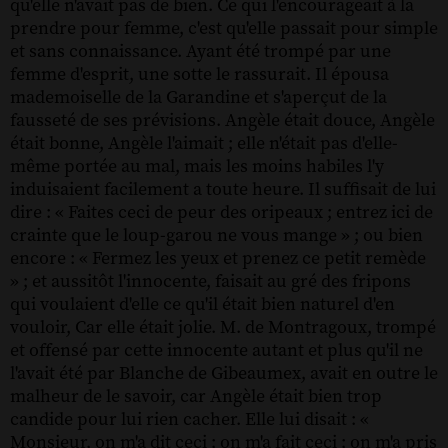
qu'elle n'avait pas de bien. Ce qui l'encourageait à la
prendre pour femme, c'est qu'elle passait pour simple
et sans connaissance. Ayant été trompé par une
femme d'esprit, une sotte le rassurait. Il épousa
mademoiselle de la Garandine et s'aperçut de la
fausseté de ses prévisions. Angèle était douce, Angèle
était bonne, Angèle l'aimait ; elle n'était pas d'elle-
même portée au mal, mais les moins habiles l'y
induisaient facilement a toute heure. Il suffisait de lui
dire : « Faites ceci de peur des oripeaux ; entrez ici de
crainte que le loup-garou ne vous mange » ; ou bien
encore : « Fermez les yeux et prenez ce petit remède
» ; et aussitôt l'innocente, faisait au gré des fripons
qui voulaient d'elle ce qu'il était bien naturel d'en
vouloir, Car elle était jolie. M. de Montragoux, trompé
et offensé par cette innocente autant et plus qu'il ne
l'avait été par Blanche de Gibeaumex, avait en outre le
malheur de le savoir, car Angèle était bien trop
candide pour lui rien cacher. Elle lui disait : «
Monsieur, on m'a dit ceci ; on m'a fait ceci ; on m'a pris