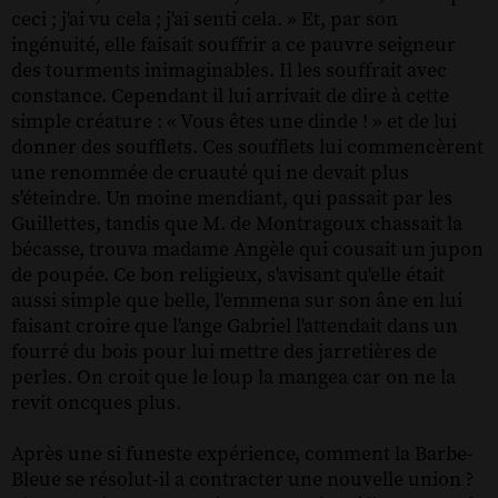
ceci ; j'ai vu cela ; j'ai senti cela. » Et, par son
ingénuité, elle faisait souffrir a ce pauvre seigneur
des tourments inimaginables. Il les souffrait avec
constance. Cependant il lui arrivait de dire à cette
simple créature : « Vous êtes une dinde ! » et de lui
donner des soufflets. Ces soufflets lui commencèrent
une renommée de cruauté qui ne devait plus
s'éteindre. Un moine mendiant, qui passait par les
Guillettes, tandis que M. de Montragoux chassait la
bécasse, trouva madame Angèle qui cousait un jupon
de poupée. Ce bon religieux, s'avisant qu'elle était
aussi simple que belle, l'emmena sur son âne en lui
faisant croire que l'ange Gabriel l'attendait dans un
fourré du bois pour lui mettre des jarretières de
perles. On croit que le loup la mangea car on ne la
revit oncques plus.
Après une si funeste expérience, comment la Barbe-
Bleue se résolut-il a contracter une nouvelle union ?