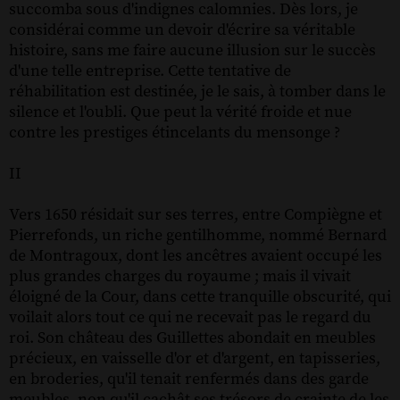
succomba sous d'indignes calomnies. Dès lors, je
considérai comme un devoir d'écrire sa véritable
histoire, sans me faire aucune illusion sur le succès
d'une telle entreprise. Cette tentative de
réhabilitation est destinée, je le sais, à tomber dans le
silence et l'oubli. Que peut la vérité froide et nue
contre les prestiges étincelants du mensonge ?
II
Vers 1650 résidait sur ses terres, entre Compiègne et
Pierrefonds, un riche gentilhomme, nommé Bernard
de Montragoux, dont les ancêtres avaient occupé les
plus grandes charges du royaume ; mais il vivait
éloigné de la Cour, dans cette tranquille obscurité, qui
voilait alors tout ce qui ne recevait pas le regard du
roi. Son château des Guillettes abondait en meubles
précieux, en vaisselle d'or et d'argent, en tapisseries,
en broderies, qu'il tenait renfermés dans des garde
meubles, non qu'il cachât ses trésors de crainte de les