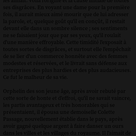
les aimait. Voilà l'origine et la cause initiale de toutes
ses disgrâces. En voyant une dame pour la première
fois, il aurait mieux aimé mourir que de lui adresser
la parole, et, quelque goût qu'il en conçût, il restait
devant elle dans un sombre silence ; ses sentiments
ne se faisaient jour que par ses yeux, qu'il roulait
d'une manière effroyable. Cette timidité l'exposait à
toutes sortes de disgrâces, et surtout elle l'empêchait
de se lier d'un commerce honnête avec des femmes
modestes et réservées, et le livrait sans défense aux
entreprises des plus hardies et des plus audacieuses.
Ce fut le malheur de sa vie.
Orphelin des son jeune âge, après avoir rebuté par
cette sorte de honte et d'effroi, qu'il ne savait vaincre,
les partis avantageux et très honorables qui se
présentaient, il épousa une demoiselle Colette
Passage, nouvellement établie dans le pays, après
avoir gagné quelque argent à faire danser un ours
dans les villes et les villages du royaume. Il l'aimait de