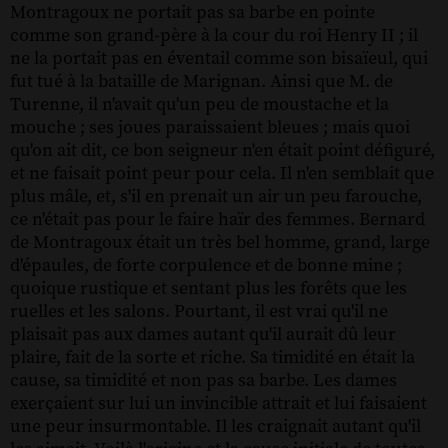
Montragoux ne portait pas sa barbe en pointe
comme son grand-père à la cour du roi Henry II ; il
ne la portait pas en éventail comme son bisaïeul, qui
fut tué à la bataille de Marignan. Ainsi que M. de
Turenne, il n'avait qu'un peu de moustache et la
mouche ; ses joues paraissaient bleues ; mais quoi
qu'on ait dit, ce bon seigneur n'en était point défiguré,
et ne faisait point peur pour cela. Il n'en semblait que
plus mâle, et, s'il en prenait un air un peu farouche,
ce n'était pas pour le faire haïr des femmes. Bernard
de Montragoux était un très bel homme, grand, large
d'épaules, de forte corpulence et de bonne mine ;
quoique rustique et sentant plus les forêts que les
ruelles et les salons. Pourtant, il est vrai qu'il ne
plaisait pas aux dames autant qu'il aurait dû leur
plaire, fait de la sorte et riche. Sa timidité en était la
cause, sa timidité et non pas sa barbe. Les dames
exerçaient sur lui un invincible attrait et lui faisaient
une peur insurmontable. Il les craignait autant qu'il