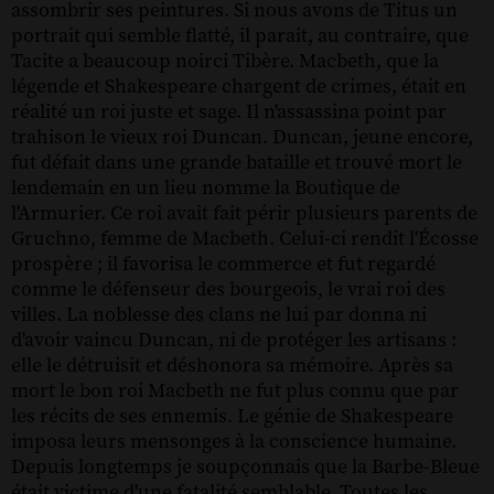
assombrir ses peintures. Si nous avons de Titus un
portrait qui semble flatté, il parait, au contraire, que
Tacite a beaucoup noirci Tibère. Macbeth, que la
légende et Shakespeare chargent de crimes, était en
réalité un roi juste et sage. Il n'assassina point par
trahison le vieux roi Duncan. Duncan, jeune encore,
fut défait dans une grande bataille et trouvé mort le
lendemain en un lieu nomme la Boutique de
l'Armurier. Ce roi avait fait périr plusieurs parents de
Gruchno, femme de Macbeth. Celui-ci rendit l'Écosse
prospère ; il favorisa le commerce et fut regardé
comme le défenseur des bourgeois, le vrai roi des
villes. La noblesse des clans ne lui par donna ni
d'avoir vaincu Duncan, ni de protéger les artisans :
elle le détruisit et déshonora sa mémoire. Après sa
mort le bon roi Macbeth ne fut plus connu que par
les récits de ses ennemis. Le génie de Shakespeare
imposa leurs mensonges à la conscience humaine.
Depuis longtemps je soupçonnais que la Barbe-Bleue
était victime d'une fatalité semblable. Toutes les