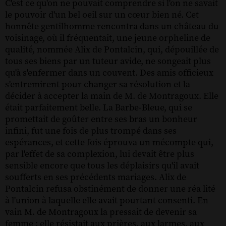
C'est ce qu'on ne pouvait comprendre si l'on ne savait
le pouvoir d'un bel oeil sur un cœur bien né. Cet
honnête gentilhomme rencontra dans un château du
voisinage, où il fréquentait, une jeune orpheline de
qualité, nommée Alix de Pontalcin, qui, dépouillée de
tous ses biens par un tuteur avide, ne songeait plus
qu'à s'enfermer dans un couvent. Des amis officieux
s'entremirent pour changer sa résolution et la
décider à accepter la main de M. de Montragoux. Elle
était parfaitement belle. La Barbe-Bleue, qui se
promettait de goûter entre ses bras un bonheur
infini, fut une fois de plus trompé dans ses
espérances, et cette fois éprouva un mécompte qui,
par l'effet de sa complexion, lui devait être plus
sensible encore que tous les déplaisirs qu'il avait
soufferts en ses précédents mariages. Alix de
Pontalcin refusa obstinément de donner une réa lité
à l'union à laquelle elle avait pourtant consenti. En
vain M. de Montragoux la pressait de devenir sa
femme ; elle résistait aux prières, aux larmes, aux