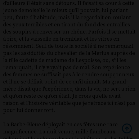
d'ailleurs il était sans détours. Il faisait sa cour à cette
jeune demoiselle le mieux qu'il pouvait, lui parlant
peu, faute d'habitude, mais il la regardait en roulant
des yeux terribles et en tirant du fond des entrailles
des soupirs à renverser un chêne. Parfois il se mettait
à rire, et la vaisselle en tremblait et les vitres en
résonnaient. Seul de toute la société il ne remarquait
pas les assiduités du chevalier de la Merlus auprès de
la fille cadette de madame de Lespoisse, ou, s'il les
remarquait, il n'y voyait pas de mal. Son expérience
des femmes ne suffisait pas à le rendre soupçonneux
et il ne se défiait point de ce qu'il aimait. Ma grand-
mère disait que l'expérience, dans la vie, ne sert a rien
et qu'on reste ce qu'on était. Je crois qu'elle avait
raison et l'histoire véritable que je retrace ici n'est pas
pour lui donner tort.
La Barbe-Bleue déployait en ces fêtes une rare
magnificence. La nuit venue, mille flambeaux
éclairaient la pelouse devant le château, et des tables