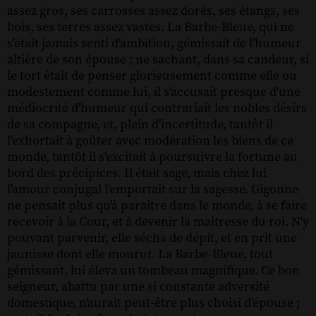
assez gros, ses carrosses assez dorés, ses étangs, ses
bois, ses terres assez vastes. La Barbe-Bleue, qui ne
s'était jamais senti d'ambition, gémissait de l'humeur
altière de son épouse ; ne sachant, dans sa candeur, si
le tort était de penser glorieusement comme elle ou
modestement comme lui, il s'accusait presque d'une
médiocrité d'humeur qui contrariait les nobles désirs
de sa compagne, et, plein d'incertitude, tantôt il
l'exhortait à goûter avec modération les biens de ce
monde, tantôt il s'excitait à poursuivre la fortune au
bord des précipices. Il était sage, mais chez lui
l'amour conjugal l'emportait sur la sagesse. Gigonne
ne pensait plus qu'à paraître dans le monde, à se faire
recevoir à la Cour, et à devenir la maîtresse du roi. N'y
pouvant parvenir, elle sécha de dépit, et en prit une
jaunisse dont elle mourut. La Barbe-Bleue, tout
gémissant, lui éleva un tombeau magnifique. Ce bon
seigneur, abattu par une si constante adversité
domestique, n'aurait peut-être plus choisi d'épouse ;