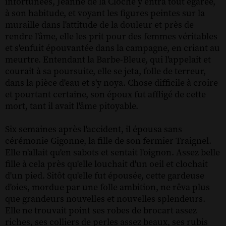
infortunées, Jeanne de la Cloche y entra tout égarée,
à son habitude, et voyant les figures peintes sur la
muraille dans l'attitude de la douleur et près de
rendre l'âme, elle les prit pour des femmes véritables
et s'enfuit épouvantée dans la campagne, en criant au
meurtre. Entendant la Barbe-Bleue, qui l'appelait et
courait à sa poursuite, elle se jeta, folle de terreur,
dans la pièce d'eau et s'y noya. Chose difficile à croire
et pourtant certaine, son époux fut affligé de cette
mort, tant il avait l'âme pitoyable.
Six semaines après l'accident, il épousa sans
cérémonie Gigonne, la fille de son fermier Traignel.
Elle n'allait qu'en sabots et sentait l'oignon. Assez belle
fille à cela près qu'elle louchait d'un oeil et clochait
d'un pied. Sitôt qu'elle fut épousée, cette gardeuse
d'oies, mordue par une folle ambition, ne rêva plus
que grandeurs nouvelles et nouvelles splendeurs.
Elle ne trouvait point ses robes de brocart assez
riches, ses colliers de perles assez beaux, ses rubis