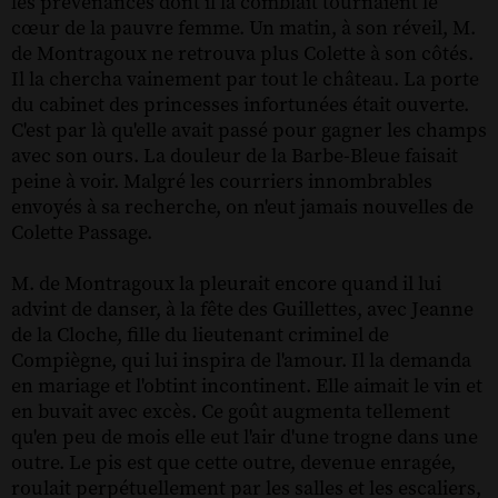
les prévenances dont il la comblait tournaient le
cœur de la pauvre femme. Un matin, à son réveil, M.
de Montragoux ne retrouva plus Colette à son côtés.
Il la chercha vainement par tout le château. La porte
du cabinet des princesses infortunées était ouverte.
C'est par là qu'elle avait passé pour gagner les champs
avec son ours. La douleur de la Barbe-Bleue faisait
peine à voir. Malgré les courriers innombrables
envoyés à sa recherche, on n'eut jamais nouvelles de
Colette Passage.
M. de Montragoux la pleurait encore quand il lui
advint de danser, à la fête des Guillettes, avec Jeanne
de la Cloche, fille du lieutenant criminel de
Compiègne, qui lui inspira de l'amour. Il la demanda
en mariage et l'obtint incontinent. Elle aimait le vin et
en buvait avec excès. Ce goût augmenta tellement
qu'en peu de mois elle eut l'air d'une trogne dans une
outre. Le pis est que cette outre, devenue enragée,
roulait perpétuellement par les salles et les escaliers,