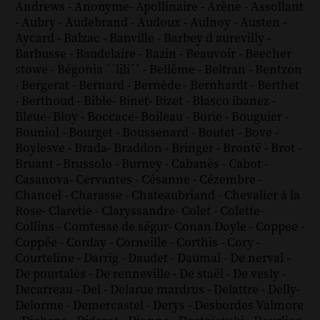
Andrews
-
Anonyme
-
Apollinaire
-
Arène
-
Assollant
-
Aubry
-
Audebrand
-
Audoux
-
Aulnoy
-
Austen
-
Aycard
-
Balzac
-
Banville
-
Barbey d aurevilly
-
Barbusse
-
Baudelaire
-
Bazin
-
Beauvoir
-
Beecher
stowe
-
Bégonia ´´lili´´
-
Bellême
-
Beltran
-
Bentzon
-
Bergerat
-
Bernard
-
Bernède
-
Bernhardt
-
Berthet
-
Berthoud
-
Bible
-
Binet
-
Bizet
-
Blasco ibanez
-
Bleue
-
Bloy
-
Boccace
-
Boileau
-
Borie
-
Bouguier
-
Bouniol
-
Bourget
-
Boussenard
-
Boutet
-
Bove
-
Boylesve
-
Brada
-
Braddon
-
Bringer
-
Brontë
-
Brot
-
Bruant
-
Brussolo
-
Burney
-
Cabanès
-
Cabot
-
Casanova
-
Cervantes
-
Césanne
-
Cézembre
-
Chancel
-
Charasse
-
Chateaubriand
-
Chevalier à la
Rose
-
Claretie
-
Claryssandre
-
Colet
-
Colette
-
Collins
-
Comtesse de ségur
-
Conan Doyle
-
Coppee
-
Coppée
-
Corday
-
Corneille
-
Corthis
-
Cory
-
Courteline
-
Darrig
-
Daudet
-
Daumal
-
De nerval
-
De pourtalès
-
De renneville
-
De staël
-
De vesly
-
Decarreau
-
Del
-
Delarue mardrus
-
Delattre
-
Delly
-
Delorme
-
Demercastel
-
Derys
-
Desbordes Valmore