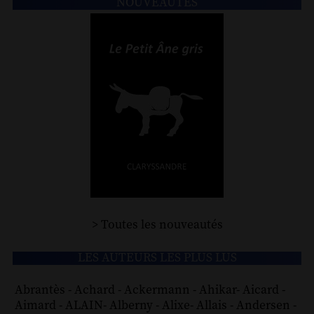
NOUVEAUTÉS
> Toutes les nouveautés
LES AUTEURS LES PLUS LUS
Abrantès
-
Achard
-
Ackermann
-
Ahikar
-
Aicard
-
Aimard
-
ALAIN
-
Alberny
-
Alixe
-
Allais
-
Andersen
-