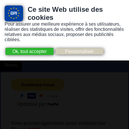
Ce site Web utilise des
cookies
Pour assurer une meilleure expérience à ses utilisateurs,
Version pour personnes mal-voyantes ou non-voyantes
réaliser des statistiques de visites, offrir des fonctionnalités
relatives aux médias sociaux, proposer des publicités
ciblées.
Menu
Optimisé par
Vous pouvez également nous soutenir sur