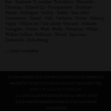
Sue
-
Suétone
-
T. combe
-
Tchekhov
-
Theuriet
-
Thoreau
-
Tolstoï (L)
-
Tourgueniev
-
Trollope
-
Twain
-
Valdagne
-
Valéry
-
Vallès
-
Van offel
-
Vannereux
-
Vasari
-
Vély
-
Verlaine
-
Verne
-
Vidocq
-
Vigny
-
Villiers de l´isle adam
-
Vincent
-
Voltaire
-
Voragine
-
Vouin
-
Weil
-
Wells
-
Wharton
-
Wilde
-
Wilkie Collins
-
Williams
-
Wood
-
Zaccone
-
Zamacoïs
-
Zola
Zweig
-
--- Liste complète
SI VOUS PENSEZ QUE VOS DROITS D'AUTEUR OU DROITS DE
PROPRIÉTÉ INTELLECTUELLE NE SONT PAS RESPECTÉS,
MERCI DE NOUS EN INFORMER.
À LA DIVULGATION D’ATTEINTES AU DROIT, NOUS
ENLÈVERONS IMMÉDIATEMENT LES CONTENUS
CONCERNÉS