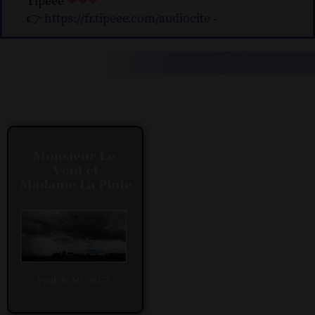
Tipeee
❤❤❤
👉
https://fr.tipeee.com/audiocite
-