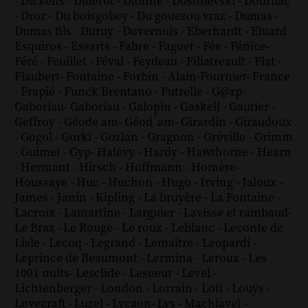
-
Dickens
-
Diderot
-
Dionne
-
Dostoïevski
-
Dourliac
-
Droz
-
Du boisgobey
-
Du gouezou vraz
-
Dumas
-
Dumas fils
-
Duruy
-
Duvernois
-
Eberhardt
-
Eluard
-
Esquiros
-
Essarts
-
Fabre
-
Faguet
-
Fée
-
Fénice
-
Féré
-
Feuillet
-
Féval
-
Feydeau
-
Filiatreault
-
Flat
-
Flaubert
-
Fontaine
-
Forbin
-
Alain-Fournier
-
France
-
Frapié
-
Funck Brentano
-
Futrelle
-
G@rp
-
Gaboriau
-
Gaboriau
-
Galopin
-
Gaskell
-
Gautier
-
Geffroy
-
Géode am
-
Géod´am
-
Girardin
-
Giraudoux
-
Gogol
-
Gorki
-
Gozlan
-
Gragnon
-
Gréville
-
Grimm
-
Guimet
-
Gyp
-
Halévy
-
Hardy
-
Hawthorne
-
Hearn
-
Hermant
-
Hirsch
-
Hoffmann
-
Homère
-
Houssaye
-
Huc
-
Huchon
-
Hugo
-
Irving
-
Jaloux
-
James
-
Janin
-
Kipling
-
La bruyère
-
La Fontaine
-
Lacroix
-
Lamartine
-
Larguier
-
Lavisse et rambaud
-
Le Braz
-
Le Rouge
-
Le roux
-
Leblanc
-
Leconte de
Lisle
-
Lecoq
-
Legrand
-
Lemaître
-
Leopardi
-
Leprince de Beaumont
-
Lermina
-
Leroux
-
Les
1001 nuits
-
Lesclide
-
Lesueur
-
Level
-
Lichtenberger
-
London
-
Lorrain
-
Loti
-
Louÿs
-
Lovecraft
-
Luzel
-
Lycaon
-
Lys
-
Machiavel
-