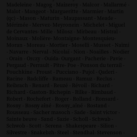
Madeleine
-
Magog
-
Maizeroy
-
Malcor
-
Mallarmé
-
Malot
-
Mangeot
-
Margueritte
-
Marmier
-
Martin
(qc)
-
Mason
-
Maturin
-
Maupassant
-
Meade
-
Mérimée
-
Mervez
-
Meyronein
-
Michelet
-
Miguel
de Cervantes
-
Mille
-
Milosz
-
Mirbeau
-
Mistral
-
Moinaux
-
Molière
-
Montaigne
-
Montesquieu
-
Moran
-
Moreau
-
Mortier
-
Moselli
-
Musset
-
Naïmi
-
Navarre
-
Nerval
-
Nicolaï
-
Nion
-
Noailles
-
Nodier
-
Orain
-
Orczy
-
Ouida
-
Ourgant
-
Pacherie
-
Pavie
-
Pergaud
-
Perrault
-
Pitre
-
Poe
-
Ponson du terrail
-
Pouchkine
-
Proust
-
Pucciano
-
Pujol
-
Qaderi
-
Racine
-
Radcliffe
-
Rameau
-
Ramuz
-
Reclus
-
Reibrach
-
Renard
-
Reuzé
-
Révoil
-
Richard
-
Richard - Gaston
-
Richepin
-
Rilke
-
Rimbaud
-
Robert
-
Rochefort
-
Roger
-
Rolland
-
Ronsard
-
Rosny
-
Rosny aîné
-
Rosny_aîné
-
Rostand
-
Rousseau
-
Sacher masoch
-
Sade
-
Saint victor
-
Sainte beuve
-
Sand
-
Sazie
-
Scholl
-
Schwab
-
Schwob
-
Scott
-
Serena
-
Shakespeare
-
Silion
-
Silvestre
-
Snakebzh
-
Steel
-
Stendhal
-
Stevenson
-