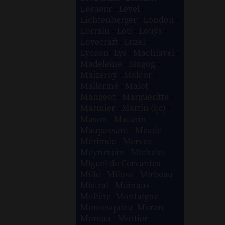
Lesueur
-
Level
-
Lichtenberger
-
London
-
Lorrain
-
Loti
-
Louÿs
-
Lovecraft
-
Luzel
-
Lycaon
-
Lys
-
Machiavel
-
Madeleine
-
Magog
-
Maizeroy
-
Malcor
-
Mallarmé
-
Malot
-
Mangeot
-
Margueritte
-
Marmier
-
Martin (qc)
-
Mason
-
Maturin
-
Maupassant
-
Meade
-
Mérimée
-
Mervez
-
Meyronein
-
Michelet
-
Miguel de Cervantes
-
Mille
-
Milosz
-
Mirbeau
-
Mistral
-
Moinaux
-
Molière
-
Montaigne
-
Montesquieu
-
Moran
-
Moreau
-
Mortier
-