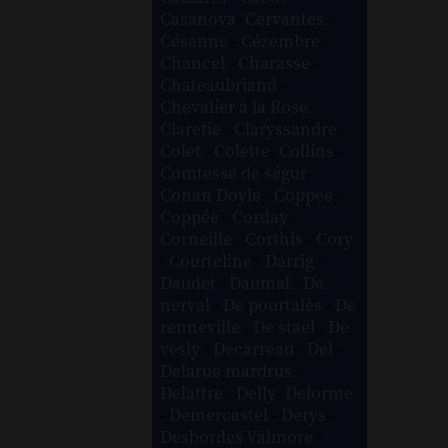
Casanova
-
Cervantes
-
Césanne
-
Cézembre
-
Chancel
-
Charasse
-
Chateaubriand
-
Chevalier à la Rose
-
Claretie
-
Claryssandre
-
Colet
-
Colette
-
Collins
-
Comtesse de ségur
-
Conan Doyle
-
Coppee
-
Coppée
-
Corday
-
Corneille
-
Corthis
-
Cory
-
Courteline
-
Darrig
-
Daudet
-
Daumal
-
De
nerval
-
De pourtalès
-
De
renneville
-
De staël
-
De
vesly
-
Decarreau
-
Del
-
Delarue mardrus
-
Delattre
-
Delly
-
Delorme
-
Demercastel
-
Derys
-
Desbordes Valmore
-