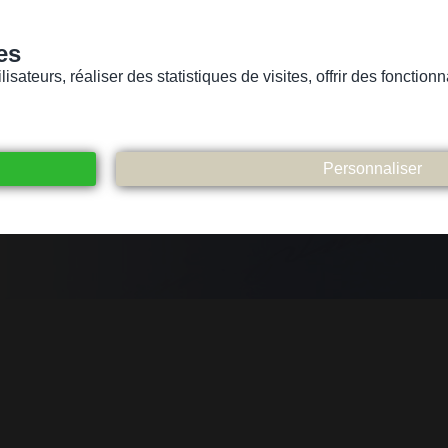
es
sateurs, réaliser des statistiques de visites, offrir des fonctio
Version pour personnes mal-voyantes ou non-voyantes
ices
Suivez-nous
Participez
Contact