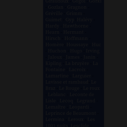
Giraudoux
-
Gogol
-
Gorki
-
Gozlan
-
Gragnon
-
Gréville
-
Grimm
-
Guimet
-
Gyp
-
Halévy
-
Hardy
-
Hawthorne
-
Hearn
-
Hermant
-
Hirsch
-
Hoffmann
-
Homère
-
Houssaye
-
Huc
-
Huchon
-
Hugo
-
Irving
-
Jaloux
-
James
-
Janin
-
Kipling
-
La bruyère
-
La
Fontaine
-
Lacroix
-
Lamartine
-
Larguier
-
Lavisse et rambaud
-
Le
Braz
-
Le Rouge
-
Le roux
-
Leblanc
-
Leconte de
Lisle
-
Lecoq
-
Legrand
-
Lemaître
-
Leopardi
-
Leprince de Beaumont
-
Lermina
-
Leroux
-
Les
1001 nuits
-
Lesclide
-