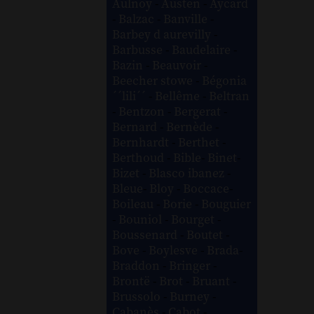
Aulnoy
-
Austen
-
Aycard
-
Balzac
-
Banville
-
Barbey d aurevilly
-
Barbusse
-
Baudelaire
-
Bazin
-
Beauvoir
-
Beecher stowe
-
Bégonia
´´lili´´
-
Bellême
-
Beltran
-
Bentzon
-
Bergerat
-
Bernard
-
Bernède
-
Bernhardt
-
Berthet
-
Berthoud
-
Bible
-
Binet
-
Bizet
-
Blasco ibanez
-
Bleue
-
Bloy
-
Boccace
-
Boileau
-
Borie
-
Bouguier
-
Bouniol
-
Bourget
-
Boussenard
-
Boutet
-
Bove
-
Boylesve
-
Brada
-
Braddon
-
Bringer
-
Brontë
-
Brot
-
Bruant
-
Brussolo
-
Burney
-
Cabanès
-
Cabot
-