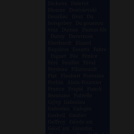
Dickens
-
Diderot
-
Dionne
-
Dostoïevski
-
Dourliac
-
Droz
-
Du
boisgobey
-
Du gouezou
vraz
-
Dumas
-
Dumas fils
-
Duruy
-
Duvernois
-
Eberhardt
-
Eluard
-
Esquiros
-
Essarts
-
Fabre
-
Faguet
-
Fée
-
Fénice
-
Féré
-
Feuillet
-
Féval
-
Feydeau
-
Filiatreault
-
Flat
-
Flaubert
-
Fontaine
-
Forbin
-
Alain-Fournier
-
France
-
Frapié
-
Funck
Brentano
-
Futrelle
-
G@rp
-
Gaboriau
-
Gaboriau
-
Galopin
-
Gaskell
-
Gautier
-
Geffroy
-
Géode am
-
Géod´am
-
Girardin
-