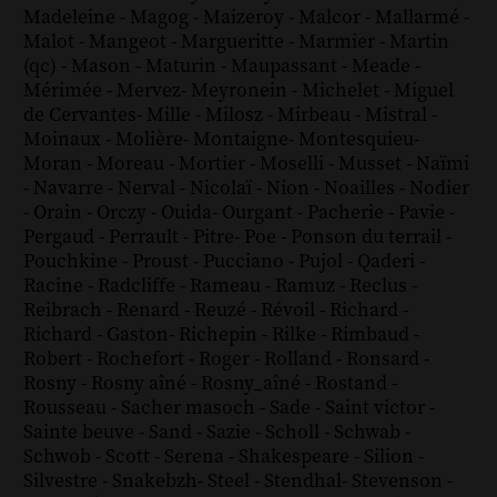
Madeleine
-
Magog
-
Maizeroy
-
Malcor
-
Mallarmé
-
Malot
-
Mangeot
-
Margueritte
-
Marmier
-
Martin
(qc)
-
Mason
-
Maturin
-
Maupassant
-
Meade
-
Mérimée
-
Mervez
-
Meyronein
-
Michelet
-
Miguel
de Cervantes
-
Mille
-
Milosz
-
Mirbeau
-
Mistral
-
Moinaux
-
Molière
-
Montaigne
-
Montesquieu
-
Moran
-
Moreau
-
Mortier
-
Moselli
-
Musset
-
Naïmi
-
Navarre
-
Nerval
-
Nicolaï
-
Nion
-
Noailles
-
Nodier
-
Orain
-
Orczy
-
Ouida
-
Ourgant
-
Pacherie
-
Pavie
-
Pergaud
-
Perrault
-
Pitre
-
Poe
-
Ponson du terrail
-
Pouchkine
-
Proust
-
Pucciano
-
Pujol
-
Qaderi
-
Racine
-
Radcliffe
-
Rameau
-
Ramuz
-
Reclus
-
Reibrach
-
Renard
-
Reuzé
-
Révoil
-
Richard
-
Richard - Gaston
-
Richepin
-
Rilke
-
Rimbaud
-
Robert
-
Rochefort
-
Roger
-
Rolland
-
Ronsard
-
Rosny
-
Rosny aîné
-
Rosny_aîné
-
Rostand
-
Rousseau
-
Sacher masoch
-
Sade
-
Saint victor
-
Sainte beuve
-
Sand
-
Sazie
-
Scholl
-
Schwab
-
Schwob
-
Scott
-
Serena
-
Shakespeare
-
Silion
-
Silvestre
-
Snakebzh
-
Steel
-
Stendhal
-
Stevenson
-