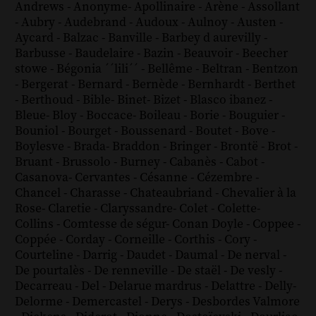
Andrews
-
Anonyme
-
Apollinaire
-
Arène
-
Assollant
-
Aubry
-
Audebrand
-
Audoux
-
Aulnoy
-
Austen
-
Aycard
-
Balzac
-
Banville
-
Barbey d aurevilly
-
Barbusse
-
Baudelaire
-
Bazin
-
Beauvoir
-
Beecher
stowe
-
Bégonia ´´lili´´
-
Bellême
-
Beltran
-
Bentzon
-
Bergerat
-
Bernard
-
Bernède
-
Bernhardt
-
Berthet
-
Berthoud
-
Bible
-
Binet
-
Bizet
-
Blasco ibanez
-
Bleue
-
Bloy
-
Boccace
-
Boileau
-
Borie
-
Bouguier
-
Bouniol
-
Bourget
-
Boussenard
-
Boutet
-
Bove
-
Boylesve
-
Brada
-
Braddon
-
Bringer
-
Brontë
-
Brot
-
Bruant
-
Brussolo
-
Burney
-
Cabanès
-
Cabot
-
Casanova
-
Cervantes
-
Césanne
-
Cézembre
-
Chancel
-
Charasse
-
Chateaubriand
-
Chevalier à la
Rose
-
Claretie
-
Claryssandre
-
Colet
-
Colette
-
Collins
-
Comtesse de ségur
-
Conan Doyle
-
Coppee
-
Coppée
-
Corday
-
Corneille
-
Corthis
-
Cory
-
Courteline
-
Darrig
-
Daudet
-
Daumal
-
De nerval
-
De pourtalès
-
De renneville
-
De staël
-
De vesly
-
Decarreau
-
Del
-
Delarue mardrus
-
Delattre
-
Delly
-
Delorme
-
Demercastel
-
Derys
-
Desbordes Valmore