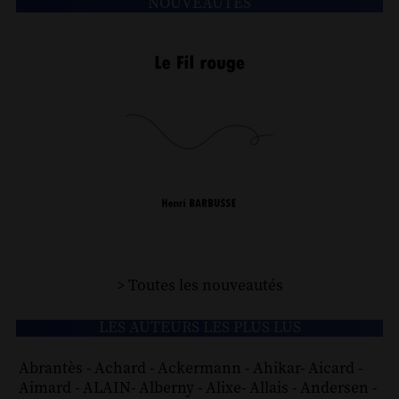
NOUVEAUTÉS
> Toutes les nouveautés
LES AUTEURS LES PLUS LUS
Abrantès
-
Achard
-
Ackermann
-
Ahikar
-
Aicard
-
Aimard
-
ALAIN
-
Alberny
-
Alixe
-
Allais
-
Andersen
-