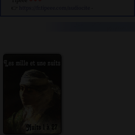
Tipeee
❤❤❤
👉
https://fr.tipeee.com/audiocite
-