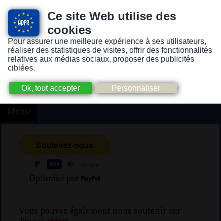
Ce site Web utilise des
cookies
Pour assurer une meilleure expérience à ses utilisateurs,
Version pour personnes mal-voyantes ou non-voyantes
réaliser des statistiques de visites, offrir des fonctionnalités
relatives aux médias sociaux, proposer des publicités
ciblées.
Menu
Optimisé par
Vous pouvez également nous soutenir sur