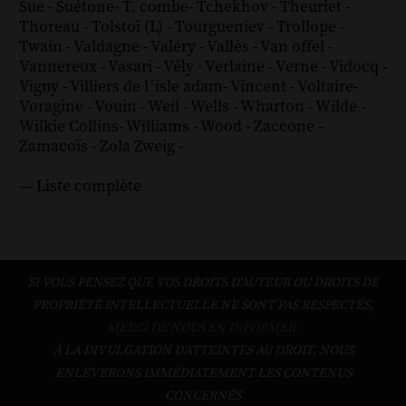
Sue
-
Suétone
-
T. combe
-
Tchekhov
-
Theuriet
-
Thoreau
-
Tolstoï (L)
-
Tourgueniev
-
Trollope
-
Twain
-
Valdagne
-
Valéry
-
Vallès
-
Van offel
-
Vannereux
-
Vasari
-
Vély
-
Verlaine
-
Verne
-
Vidocq
-
Vigny
-
Villiers de l´isle adam
-
Vincent
-
Voltaire
-
Voragine
-
Vouin
-
Weil
-
Wells
-
Wharton
-
Wilde
-
Wilkie Collins
-
Williams
-
Wood
-
Zaccone
-
Zamacoïs
-
Zola
Zweig
-
--- Liste complète
SI VOUS PENSEZ QUE VOS DROITS D'AUTEUR OU DROITS DE
PROPRIÉTÉ INTELLECTUELLE NE SONT PAS RESPECTÉS,
MERCI DE NOUS EN INFORMER.
À LA DIVULGATION D’ATTEINTES AU DROIT, NOUS
ENLÈVERONS IMMÉDIATEMENT LES CONTENUS
CONCERNÉS