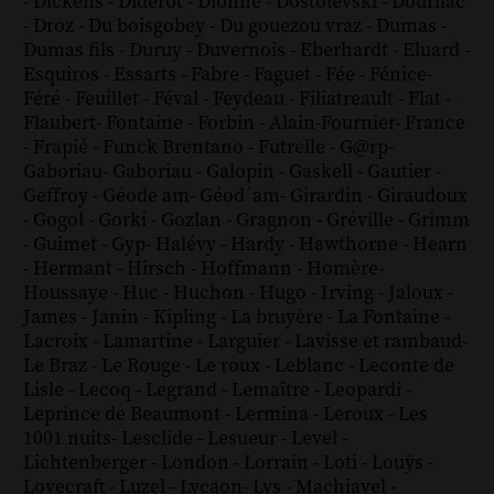
-
Dickens
-
Diderot
-
Dionne
-
Dostoïevski
-
Dourliac
-
Droz
-
Du boisgobey
-
Du gouezou vraz
-
Dumas
-
Dumas fils
-
Duruy
-
Duvernois
-
Eberhardt
-
Eluard
-
Esquiros
-
Essarts
-
Fabre
-
Faguet
-
Fée
-
Fénice
-
Féré
-
Feuillet
-
Féval
-
Feydeau
-
Filiatreault
-
Flat
-
Flaubert
-
Fontaine
-
Forbin
-
Alain-Fournier
-
France
-
Frapié
-
Funck Brentano
-
Futrelle
-
G@rp
-
Gaboriau
-
Gaboriau
-
Galopin
-
Gaskell
-
Gautier
-
Geffroy
-
Géode am
-
Géod´am
-
Girardin
-
Giraudoux
-
Gogol
-
Gorki
-
Gozlan
-
Gragnon
-
Gréville
-
Grimm
-
Guimet
-
Gyp
-
Halévy
-
Hardy
-
Hawthorne
-
Hearn
-
Hermant
-
Hirsch
-
Hoffmann
-
Homère
-
Houssaye
-
Huc
-
Huchon
-
Hugo
-
Irving
-
Jaloux
-
James
-
Janin
-
Kipling
-
La bruyère
-
La Fontaine
-
Lacroix
-
Lamartine
-
Larguier
-
Lavisse et rambaud
-
Le Braz
-
Le Rouge
-
Le roux
-
Leblanc
-
Leconte de
Lisle
-
Lecoq
-
Legrand
-
Lemaître
-
Leopardi
-
Leprince de Beaumont
-
Lermina
-
Leroux
-
Les
1001 nuits
-
Lesclide
-
Lesueur
-
Level
-
Lichtenberger
-
London
-
Lorrain
-
Loti
-
Louÿs
-
Lovecraft
-
Luzel
-
Lycaon
-
Lys
-
Machiavel
-