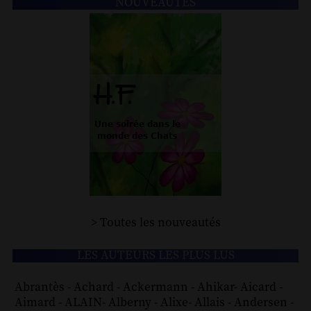
NOUVEAUTÉS
> Toutes les nouveautés
LES AUTEURS LES PLUS LUS
Abrantès
-
Achard
-
Ackermann
-
Ahikar
-
Aicard
-
Aimard
-
ALAIN
-
Alberny
-
Alixe
-
Allais
-
Andersen
-