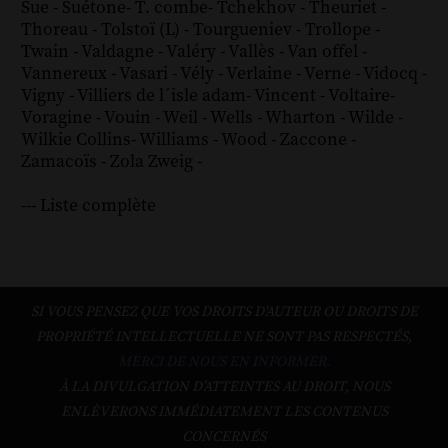
Sue
-
Suétone
-
T. combe
-
Tchekhov
-
Theuriet
-
Thoreau
-
Tolstoï (L)
-
Tourgueniev
-
Trollope
-
Twain
-
Valdagne
-
Valéry
-
Vallès
-
Van offel
-
Vannereux
-
Vasari
-
Vély
-
Verlaine
-
Verne
-
Vidocq
-
Vigny
-
Villiers de l´isle adam
-
Vincent
-
Voltaire
-
Voragine
-
Vouin
-
Weil
-
Wells
-
Wharton
-
Wilde
-
Wilkie Collins
-
Williams
-
Wood
-
Zaccone
-
Zamacoïs
-
Zola
Zweig
-
--- Liste complète
SI VOUS PENSEZ QUE VOS DROITS D'AUTEUR OU DROITS DE
PROPRIÉTÉ INTELLECTUELLE NE SONT PAS RESPECTÉS,
MERCI DE NOUS EN INFORMER.
À LA DIVULGATION D’ATTEINTES AU DROIT, NOUS
ENLÈVERONS IMMÉDIATEMENT LES CONTENUS
CONCERNÉS