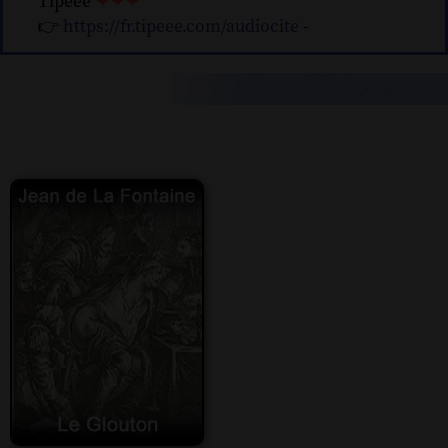
Tipeee
❤❤❤
👉
https://fr.tipeee.com/audiocite
-