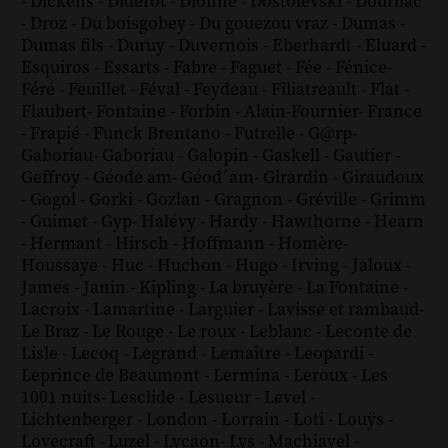
-
Dickens
-
Diderot
-
Dionne
-
Dostoïevski
-
Dourliac
-
Droz
-
Du boisgobey
-
Du gouezou vraz
-
Dumas
-
Dumas fils
-
Duruy
-
Duvernois
-
Eberhardt
-
Eluard
-
Esquiros
-
Essarts
-
Fabre
-
Faguet
-
Fée
-
Fénice
-
Féré
-
Feuillet
-
Féval
-
Feydeau
-
Filiatreault
-
Flat
-
Flaubert
-
Fontaine
-
Forbin
-
Alain-Fournier
-
France
-
Frapié
-
Funck Brentano
-
Futrelle
-
G@rp
-
Gaboriau
-
Gaboriau
-
Galopin
-
Gaskell
-
Gautier
-
Geffroy
-
Géode am
-
Géod´am
-
Girardin
-
Giraudoux
-
Gogol
-
Gorki
-
Gozlan
-
Gragnon
-
Gréville
-
Grimm
-
Guimet
-
Gyp
-
Halévy
-
Hardy
-
Hawthorne
-
Hearn
-
Hermant
-
Hirsch
-
Hoffmann
-
Homère
-
Houssaye
-
Huc
-
Huchon
-
Hugo
-
Irving
-
Jaloux
-
James
-
Janin
-
Kipling
-
La bruyère
-
La Fontaine
-
Lacroix
-
Lamartine
-
Larguier
-
Lavisse et rambaud
-
Le Braz
-
Le Rouge
-
Le roux
-
Leblanc
-
Leconte de
Lisle
-
Lecoq
-
Legrand
-
Lemaître
-
Leopardi
-
Leprince de Beaumont
-
Lermina
-
Leroux
-
Les
1001 nuits
-
Lesclide
-
Lesueur
-
Level
-
Lichtenberger
-
London
-
Lorrain
-
Loti
-
Louÿs
-
Lovecraft
-
Luzel
-
Lycaon
-
Lys
-
Machiavel
-