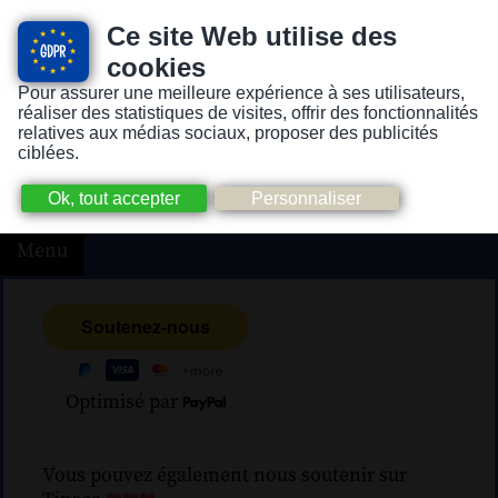
Ce site Web utilise des
cookies
Pour assurer une meilleure expérience à ses utilisateurs,
Version pour personnes mal-voyantes ou non-voyantes
réaliser des statistiques de visites, offrir des fonctionnalités
relatives aux médias sociaux, proposer des publicités
ciblées.
Menu
Optimisé par
Vous pouvez également nous soutenir sur