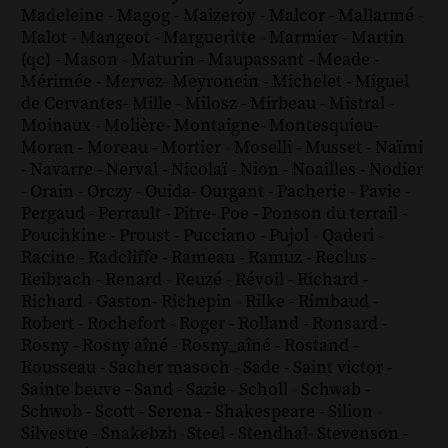
Madeleine
-
Magog
-
Maizeroy
-
Malcor
-
Mallarmé
-
Malot
-
Mangeot
-
Margueritte
-
Marmier
-
Martin
(qc)
-
Mason
-
Maturin
-
Maupassant
-
Meade
-
Mérimée
-
Mervez
-
Meyronein
-
Michelet
-
Miguel
de Cervantes
-
Mille
-
Milosz
-
Mirbeau
-
Mistral
-
Moinaux
-
Molière
-
Montaigne
-
Montesquieu
-
Moran
-
Moreau
-
Mortier
-
Moselli
-
Musset
-
Naïmi
-
Navarre
-
Nerval
-
Nicolaï
-
Nion
-
Noailles
-
Nodier
-
Orain
-
Orczy
-
Ouida
-
Ourgant
-
Pacherie
-
Pavie
-
Pergaud
-
Perrault
-
Pitre
-
Poe
-
Ponson du terrail
-
Pouchkine
-
Proust
-
Pucciano
-
Pujol
-
Qaderi
-
Racine
-
Radcliffe
-
Rameau
-
Ramuz
-
Reclus
-
Reibrach
-
Renard
-
Reuzé
-
Révoil
-
Richard
-
Richard - Gaston
-
Richepin
-
Rilke
-
Rimbaud
-
Robert
-
Rochefort
-
Roger
-
Rolland
-
Ronsard
-
Rosny
-
Rosny aîné
-
Rosny_aîné
-
Rostand
-
Rousseau
-
Sacher masoch
-
Sade
-
Saint victor
-
Sainte beuve
-
Sand
-
Sazie
-
Scholl
-
Schwab
-
Schwob
-
Scott
-
Serena
-
Shakespeare
-
Silion
-
Silvestre
-
Snakebzh
-
Steel
-
Stendhal
-
Stevenson
-