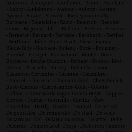
Andrews
-
Anonyme
-
Apollinaire
-
Arène
-
Assollant
-
Aubry
-
Audebrand
-
Audoux
-
Aulnoy
-
Austen
-
Aycard
-
Balzac
-
Banville
-
Barbey d aurevilly
-
Barbusse
-
Baudelaire
-
Bazin
-
Beauvoir
-
Beecher
stowe
-
Bégonia ´´lili´´
-
Bellême
-
Beltran
-
Bentzon
-
Bergerat
-
Bernard
-
Bernède
-
Bernhardt
-
Berthet
-
Berthoud
-
Bible
-
Binet
-
Bizet
-
Blasco ibanez
-
Bleue
-
Bloy
-
Boccace
-
Boileau
-
Borie
-
Bouguier
-
Bouniol
-
Bourget
-
Boussenard
-
Boutet
-
Bove
-
Boylesve
-
Brada
-
Braddon
-
Bringer
-
Brontë
-
Brot
-
Bruant
-
Brussolo
-
Burney
-
Cabanès
-
Cabot
-
Casanova
-
Cervantes
-
Césanne
-
Cézembre
-
Chancel
-
Charasse
-
Chateaubriand
-
Chevalier à la
Rose
-
Claretie
-
Claryssandre
-
Colet
-
Colette
-
Collins
-
Comtesse de ségur
-
Conan Doyle
-
Coppee
-
Coppée
-
Corday
-
Corneille
-
Corthis
-
Cory
-
Courteline
-
Darrig
-
Daudet
-
Daumal
-
De nerval
-
De pourtalès
-
De renneville
-
De staël
-
De vesly
-
Decarreau
-
Del
-
Delarue mardrus
-
Delattre
-
Delly
-
Delorme
-
Demercastel
-
Derys
-
Desbordes Valmore