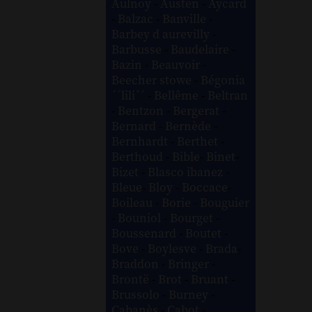
Aulnoy
-
Austen
-
Aycard
-
Balzac
-
Banville
-
Barbey d aurevilly
-
Barbusse
-
Baudelaire
-
Bazin
-
Beauvoir
-
Beecher stowe
-
Bégonia
´´lili´´
-
Bellême
-
Beltran
-
Bentzon
-
Bergerat
-
Bernard
-
Bernède
-
Bernhardt
-
Berthet
-
Berthoud
-
Bible
-
Binet
-
Bizet
-
Blasco ibanez
-
Bleue
-
Bloy
-
Boccace
-
Boileau
-
Borie
-
Bouguier
-
Bouniol
-
Bourget
-
Boussenard
-
Boutet
-
Bove
-
Boylesve
-
Brada
-
Braddon
-
Bringer
-
Brontë
-
Brot
-
Bruant
-
Brussolo
-
Burney
-
Cabanès
-
Cabot
-