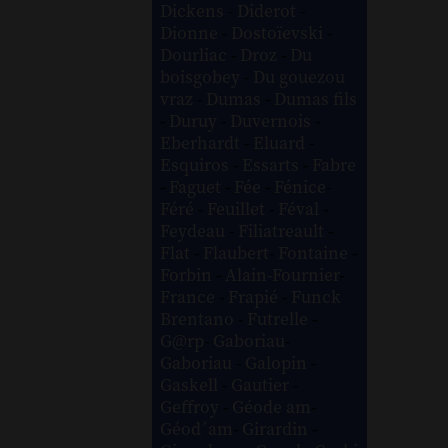
Dickens
-
Diderot
-
Dionne
-
Dostoïevski
-
Dourliac
-
Droz
-
Du
boisgobey
-
Du gouezou
vraz
-
Dumas
-
Dumas fils
-
Duruy
-
Duvernois
-
Eberhardt
-
Eluard
-
Esquiros
-
Essarts
-
Fabre
-
Faguet
-
Fée
-
Fénice
-
Féré
-
Feuillet
-
Féval
-
Feydeau
-
Filiatreault
-
Flat
-
Flaubert
-
Fontaine
-
Forbin
-
Alain-Fournier
-
France
-
Frapié
-
Funck
Brentano
-
Futrelle
-
G@rp
-
Gaboriau
-
Gaboriau
-
Galopin
-
Gaskell
-
Gautier
-
Geffroy
-
Géode am
-
Géod´am
-
Girardin
-