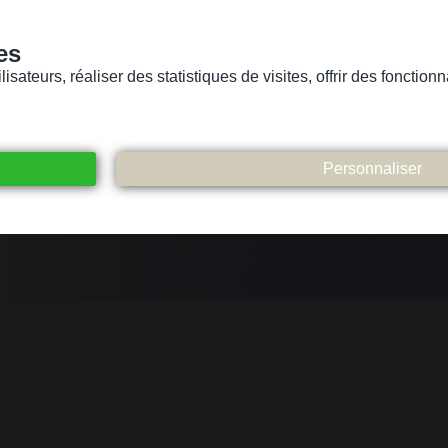
es
sateurs, réaliser des statistiques de visites, offrir des fonctio
Version pour personnes mal-voyantes ou non-voyantes
ices
Suivez-nous
Participez
Contact