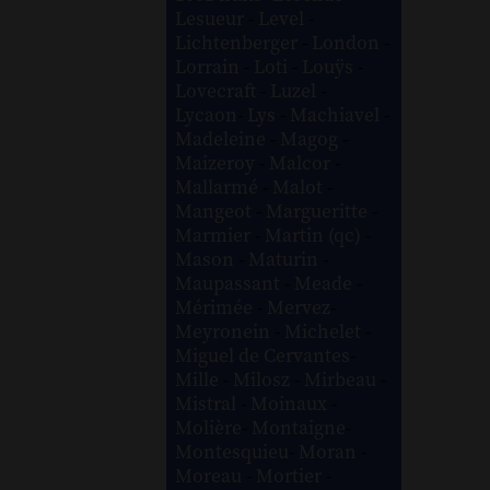
Lesueur
-
Level
-
Lichtenberger
-
London
-
Lorrain
-
Loti
-
Louÿs
-
Lovecraft
-
Luzel
-
Lycaon
-
Lys
-
Machiavel
-
Madeleine
-
Magog
-
Maizeroy
-
Malcor
-
Mallarmé
-
Malot
-
Mangeot
-
Margueritte
-
Marmier
-
Martin (qc)
-
Mason
-
Maturin
-
Maupassant
-
Meade
-
Mérimée
-
Mervez
-
Meyronein
-
Michelet
-
Miguel de Cervantes
-
Mille
-
Milosz
-
Mirbeau
-
Mistral
-
Moinaux
-
Molière
-
Montaigne
-
Montesquieu
-
Moran
-
Moreau
-
Mortier
-