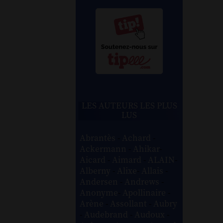
LES AUTEURS LES PLUS
LUS
Abrantès
-
Achard
-
Ackermann
-
Ahikar
-
Aicard
-
Aimard
-
ALAIN
-
Alberny
-
Alixe
-
Allais
-
Andersen
-
Andrews
-
Anonyme
-
Apollinaire
-
Arène
-
Assollant
-
Aubry
-
Audebrand
-
Audoux
-