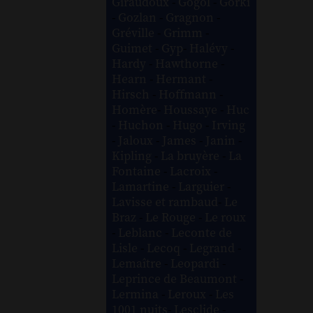
Giraudoux
-
Gogol
-
Gorki
-
Gozlan
-
Gragnon
-
Gréville
-
Grimm
-
Guimet
-
Gyp
-
Halévy
-
Hardy
-
Hawthorne
-
Hearn
-
Hermant
-
Hirsch
-
Hoffmann
-
Homère
-
Houssaye
-
Huc
-
Huchon
-
Hugo
-
Irving
-
Jaloux
-
James
-
Janin
-
Kipling
-
La bruyère
-
La
Fontaine
-
Lacroix
-
Lamartine
-
Larguier
-
Lavisse et rambaud
-
Le
Braz
-
Le Rouge
-
Le roux
-
Leblanc
-
Leconte de
Lisle
-
Lecoq
-
Legrand
-
Lemaître
-
Leopardi
-
Leprince de Beaumont
-
Lermina
-
Leroux
-
Les
1001 nuits
-
Lesclide
-