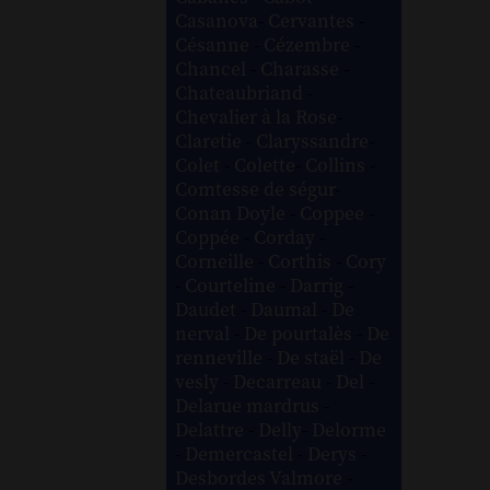
Casanova
-
Cervantes
-
Césanne
-
Cézembre
-
Chancel
-
Charasse
-
Chateaubriand
-
Chevalier à la Rose
-
Claretie
-
Claryssandre
-
Colet
-
Colette
-
Collins
-
Comtesse de ségur
-
Conan Doyle
-
Coppee
-
Coppée
-
Corday
-
Corneille
-
Corthis
-
Cory
-
Courteline
-
Darrig
-
Daudet
-
Daumal
-
De
nerval
-
De pourtalès
-
De
renneville
-
De staël
-
De
vesly
-
Decarreau
-
Del
-
Delarue mardrus
-
Delattre
-
Delly
-
Delorme
-
Demercastel
-
Derys
-
Desbordes Valmore
-