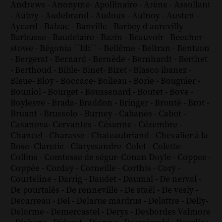
Andrews
-
Anonyme
-
Apollinaire
-
Arène
-
Assollant
-
Aubry
-
Audebrand
-
Audoux
-
Aulnoy
-
Austen
-
Aycard
-
Balzac
-
Banville
-
Barbey d aurevilly
-
Barbusse
-
Baudelaire
-
Bazin
-
Beauvoir
-
Beecher
stowe
-
Bégonia ´´lili´´
-
Bellême
-
Beltran
-
Bentzon
-
Bergerat
-
Bernard
-
Bernède
-
Bernhardt
-
Berthet
-
Berthoud
-
Bible
-
Binet
-
Bizet
-
Blasco ibanez
-
Bleue
-
Bloy
-
Boccace
-
Boileau
-
Borie
-
Bouguier
-
Bouniol
-
Bourget
-
Boussenard
-
Boutet
-
Bove
-
Boylesve
-
Brada
-
Braddon
-
Bringer
-
Brontë
-
Brot
-
Bruant
-
Brussolo
-
Burney
-
Cabanès
-
Cabot
-
Casanova
-
Cervantes
-
Césanne
-
Cézembre
-
Chancel
-
Charasse
-
Chateaubriand
-
Chevalier à la
Rose
-
Claretie
-
Claryssandre
-
Colet
-
Colette
-
Collins
-
Comtesse de ségur
-
Conan Doyle
-
Coppee
-
Coppée
-
Corday
-
Corneille
-
Corthis
-
Cory
-
Courteline
-
Darrig
-
Daudet
-
Daumal
-
De nerval
-
De pourtalès
-
De renneville
-
De staël
-
De vesly
-
Decarreau
-
Del
-
Delarue mardrus
-
Delattre
-
Delly
-
Delorme
-
Demercastel
-
Derys
-
Desbordes Valmore