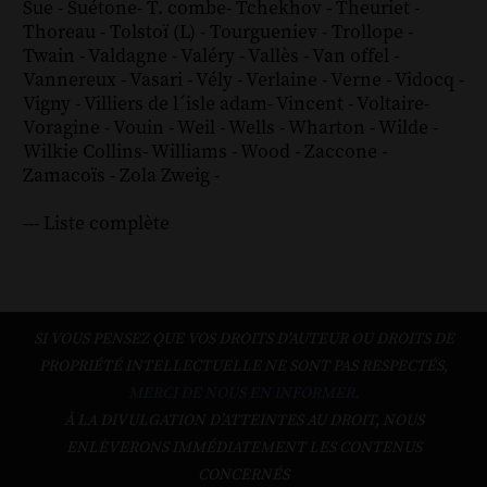
Sue
-
Suétone
-
T. combe
-
Tchekhov
-
Theuriet
-
Thoreau
-
Tolstoï (L)
-
Tourgueniev
-
Trollope
-
Twain
-
Valdagne
-
Valéry
-
Vallès
-
Van offel
-
Vannereux
-
Vasari
-
Vély
-
Verlaine
-
Verne
-
Vidocq
-
Vigny
-
Villiers de l´isle adam
-
Vincent
-
Voltaire
-
Voragine
-
Vouin
-
Weil
-
Wells
-
Wharton
-
Wilde
-
Wilkie Collins
-
Williams
-
Wood
-
Zaccone
-
Zamacoïs
-
Zola
Zweig
-
--- Liste complète
SI VOUS PENSEZ QUE VOS DROITS D'AUTEUR OU DROITS DE
PROPRIÉTÉ INTELLECTUELLE NE SONT PAS RESPECTÉS,
MERCI DE NOUS EN INFORMER.
À LA DIVULGATION D’ATTEINTES AU DROIT, NOUS
ENLÈVERONS IMMÉDIATEMENT LES CONTENUS
CONCERNÉS