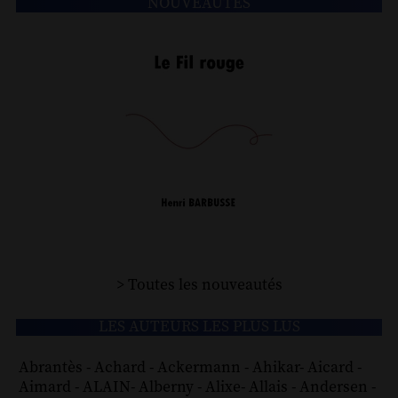
NOUVEAUTÉS
> Toutes les nouveautés
LES AUTEURS LES PLUS LUS
Abrantès
-
Achard
-
Ackermann
-
Ahikar
-
Aicard
-
Aimard
-
ALAIN
-
Alberny
-
Alixe
-
Allais
-
Andersen
-