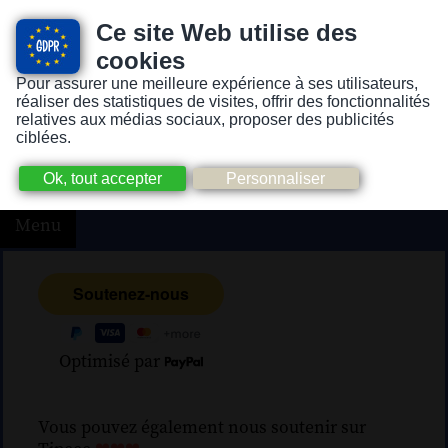
Ce site Web utilise des
cookies
Pour assurer une meilleure expérience à ses utilisateurs,
Version pour personnes mal-voyantes ou non-voyantes
réaliser des statistiques de visites, offrir des fonctionnalités
relatives aux médias sociaux, proposer des publicités
ciblées.
Menu
Optimisé par
Vous pouvez également nous soutenir sur