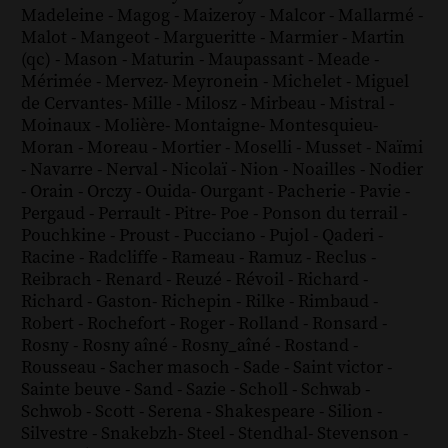
Madeleine
-
Magog
-
Maizeroy
-
Malcor
-
Mallarmé
-
Malot
-
Mangeot
-
Margueritte
-
Marmier
-
Martin
(qc)
-
Mason
-
Maturin
-
Maupassant
-
Meade
-
Mérimée
-
Mervez
-
Meyronein
-
Michelet
-
Miguel
de Cervantes
-
Mille
-
Milosz
-
Mirbeau
-
Mistral
-
Moinaux
-
Molière
-
Montaigne
-
Montesquieu
-
Moran
-
Moreau
-
Mortier
-
Moselli
-
Musset
-
Naïmi
-
Navarre
-
Nerval
-
Nicolaï
-
Nion
-
Noailles
-
Nodier
-
Orain
-
Orczy
-
Ouida
-
Ourgant
-
Pacherie
-
Pavie
-
Pergaud
-
Perrault
-
Pitre
-
Poe
-
Ponson du terrail
-
Pouchkine
-
Proust
-
Pucciano
-
Pujol
-
Qaderi
-
Racine
-
Radcliffe
-
Rameau
-
Ramuz
-
Reclus
-
Reibrach
-
Renard
-
Reuzé
-
Révoil
-
Richard
-
Richard - Gaston
-
Richepin
-
Rilke
-
Rimbaud
-
Robert
-
Rochefort
-
Roger
-
Rolland
-
Ronsard
-
Rosny
-
Rosny aîné
-
Rosny_aîné
-
Rostand
-
Rousseau
-
Sacher masoch
-
Sade
-
Saint victor
-
Sainte beuve
-
Sand
-
Sazie
-
Scholl
-
Schwab
-
Schwob
-
Scott
-
Serena
-
Shakespeare
-
Silion
-
Silvestre
-
Snakebzh
-
Steel
-
Stendhal
-
Stevenson
-