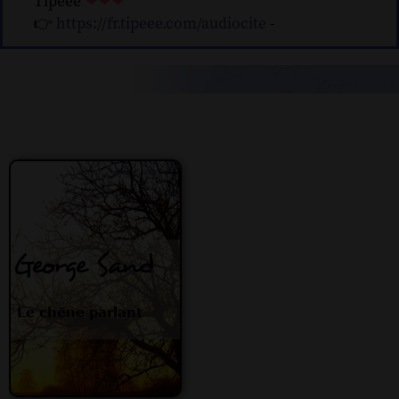
Tipeee
❤❤❤
👉
https://fr.tipeee.com/audiocite
-