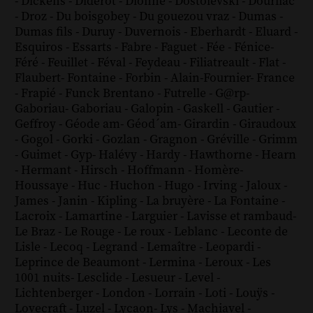
-
Dickens
-
Diderot
-
Dionne
-
Dostoïevski
-
Dourliac
-
Droz
-
Du boisgobey
-
Du gouezou vraz
-
Dumas
-
Dumas fils
-
Duruy
-
Duvernois
-
Eberhardt
-
Eluard
-
Esquiros
-
Essarts
-
Fabre
-
Faguet
-
Fée
-
Fénice
-
Féré
-
Feuillet
-
Féval
-
Feydeau
-
Filiatreault
-
Flat
-
Flaubert
-
Fontaine
-
Forbin
-
Alain-Fournier
-
France
-
Frapié
-
Funck Brentano
-
Futrelle
-
G@rp
-
Gaboriau
-
Gaboriau
-
Galopin
-
Gaskell
-
Gautier
-
Geffroy
-
Géode am
-
Géod´am
-
Girardin
-
Giraudoux
-
Gogol
-
Gorki
-
Gozlan
-
Gragnon
-
Gréville
-
Grimm
-
Guimet
-
Gyp
-
Halévy
-
Hardy
-
Hawthorne
-
Hearn
-
Hermant
-
Hirsch
-
Hoffmann
-
Homère
-
Houssaye
-
Huc
-
Huchon
-
Hugo
-
Irving
-
Jaloux
-
James
-
Janin
-
Kipling
-
La bruyère
-
La Fontaine
-
Lacroix
-
Lamartine
-
Larguier
-
Lavisse et rambaud
-
Le Braz
-
Le Rouge
-
Le roux
-
Leblanc
-
Leconte de
Lisle
-
Lecoq
-
Legrand
-
Lemaître
-
Leopardi
-
Leprince de Beaumont
-
Lermina
-
Leroux
-
Les
1001 nuits
-
Lesclide
-
Lesueur
-
Level
-
Lichtenberger
-
London
-
Lorrain
-
Loti
-
Louÿs
-
Lovecraft
-
Luzel
-
Lycaon
-
Lys
-
Machiavel
-