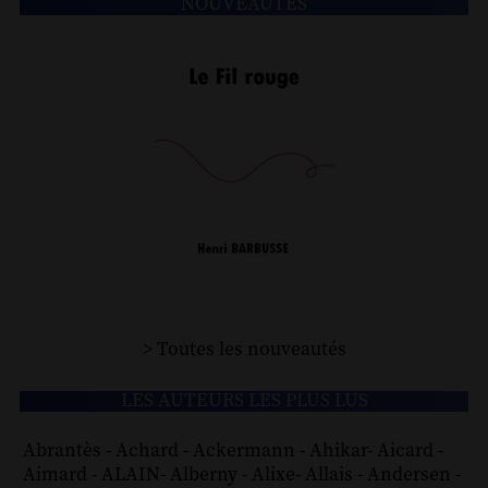
NOUVEAUTÉS
> Toutes les nouveautés
LES AUTEURS LES PLUS LUS
Abrantès
-
Achard
-
Ackermann
-
Ahikar
-
Aicard
-
Aimard
-
ALAIN
-
Alberny
-
Alixe
-
Allais
-
Andersen
-