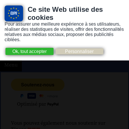
Ce site Web utilise des
cookies
Pour assurer une meilleure expérience à ses utilisateurs,
Version pour personnes mal-voyantes ou non-voyantes
réaliser des statistiques de visites, offrir des fonctionnalités
relatives aux médias sociaux, proposer des publicités
ciblées.
Menu
Optimisé par
Vous pouvez également nous soutenir sur