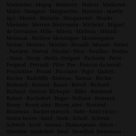
Madeleine
-
Magog
-
Maizeroy
-
Malcor
-
Mallarmé
-
Malot
-
Mangeot
-
Margueritte
-
Marmier
-
Martin
(qc)
-
Mason
-
Maturin
-
Maupassant
-
Meade
-
Mérimée
-
Mervez
-
Meyronein
-
Michelet
-
Miguel
de Cervantes
-
Mille
-
Milosz
-
Mirbeau
-
Mistral
-
Moinaux
-
Molière
-
Montaigne
-
Montesquieu
-
Moran
-
Moreau
-
Mortier
-
Moselli
-
Musset
-
Naïmi
-
Navarre
-
Nerval
-
Nicolaï
-
Nion
-
Noailles
-
Nodier
-
Orain
-
Orczy
-
Ouida
-
Ourgant
-
Pacherie
-
Pavie
-
Pergaud
-
Perrault
-
Pitre
-
Poe
-
Ponson du terrail
-
Pouchkine
-
Proust
-
Pucciano
-
Pujol
-
Qaderi
-
Racine
-
Radcliffe
-
Rameau
-
Ramuz
-
Reclus
-
Reibrach
-
Renard
-
Reuzé
-
Révoil
-
Richard
-
Richard - Gaston
-
Richepin
-
Rilke
-
Rimbaud
-
Robert
-
Rochefort
-
Roger
-
Rolland
-
Ronsard
-
Rosny
-
Rosny aîné
-
Rosny_aîné
-
Rostand
-
Rousseau
-
Sacher masoch
-
Sade
-
Saint victor
-
Sainte beuve
-
Sand
-
Sazie
-
Scholl
-
Schwab
-
Schwob
-
Scott
-
Serena
-
Shakespeare
-
Silion
-
Silvestre
-
Snakebzh
-
Steel
-
Stendhal
-
Stevenson
-