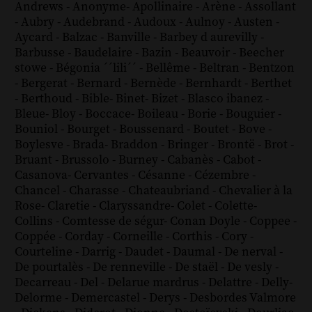
Andrews
-
Anonyme
-
Apollinaire
-
Arène
-
Assollant
-
Aubry
-
Audebrand
-
Audoux
-
Aulnoy
-
Austen
-
Aycard
-
Balzac
-
Banville
-
Barbey d aurevilly
-
Barbusse
-
Baudelaire
-
Bazin
-
Beauvoir
-
Beecher
stowe
-
Bégonia ´´lili´´
-
Bellême
-
Beltran
-
Bentzon
-
Bergerat
-
Bernard
-
Bernède
-
Bernhardt
-
Berthet
-
Berthoud
-
Bible
-
Binet
-
Bizet
-
Blasco ibanez
-
Bleue
-
Bloy
-
Boccace
-
Boileau
-
Borie
-
Bouguier
-
Bouniol
-
Bourget
-
Boussenard
-
Boutet
-
Bove
-
Boylesve
-
Brada
-
Braddon
-
Bringer
-
Brontë
-
Brot
-
Bruant
-
Brussolo
-
Burney
-
Cabanès
-
Cabot
-
Casanova
-
Cervantes
-
Césanne
-
Cézembre
-
Chancel
-
Charasse
-
Chateaubriand
-
Chevalier à la
Rose
-
Claretie
-
Claryssandre
-
Colet
-
Colette
-
Collins
-
Comtesse de ségur
-
Conan Doyle
-
Coppee
-
Coppée
-
Corday
-
Corneille
-
Corthis
-
Cory
-
Courteline
-
Darrig
-
Daudet
-
Daumal
-
De nerval
-
De pourtalès
-
De renneville
-
De staël
-
De vesly
-
Decarreau
-
Del
-
Delarue mardrus
-
Delattre
-
Delly
-
Delorme
-
Demercastel
-
Derys
-
Desbordes Valmore