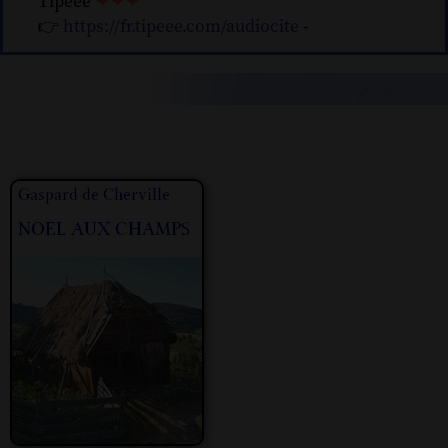
Tipeee
❤❤❤
👉
https://fr.tipeee.com/audiocite
-