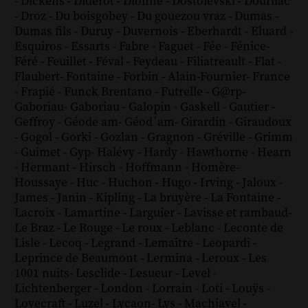
-
Dickens
-
Diderot
-
Dionne
-
Dostoïevski
-
Dourliac
-
Droz
-
Du boisgobey
-
Du gouezou vraz
-
Dumas
-
Dumas fils
-
Duruy
-
Duvernois
-
Eberhardt
-
Eluard
-
Esquiros
-
Essarts
-
Fabre
-
Faguet
-
Fée
-
Fénice
-
Féré
-
Feuillet
-
Féval
-
Feydeau
-
Filiatreault
-
Flat
-
Flaubert
-
Fontaine
-
Forbin
-
Alain-Fournier
-
France
-
Frapié
-
Funck Brentano
-
Futrelle
-
G@rp
-
Gaboriau
-
Gaboriau
-
Galopin
-
Gaskell
-
Gautier
-
Geffroy
-
Géode am
-
Géod´am
-
Girardin
-
Giraudoux
-
Gogol
-
Gorki
-
Gozlan
-
Gragnon
-
Gréville
-
Grimm
-
Guimet
-
Gyp
-
Halévy
-
Hardy
-
Hawthorne
-
Hearn
-
Hermant
-
Hirsch
-
Hoffmann
-
Homère
-
Houssaye
-
Huc
-
Huchon
-
Hugo
-
Irving
-
Jaloux
-
James
-
Janin
-
Kipling
-
La bruyère
-
La Fontaine
-
Lacroix
-
Lamartine
-
Larguier
-
Lavisse et rambaud
-
Le Braz
-
Le Rouge
-
Le roux
-
Leblanc
-
Leconte de
Lisle
-
Lecoq
-
Legrand
-
Lemaître
-
Leopardi
-
Leprince de Beaumont
-
Lermina
-
Leroux
-
Les
1001 nuits
-
Lesclide
-
Lesueur
-
Level
-
Lichtenberger
-
London
-
Lorrain
-
Loti
-
Louÿs
-
Lovecraft
-
Luzel
-
Lycaon
-
Lys
-
Machiavel
-