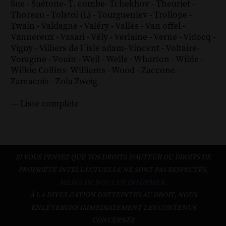
Sue
-
Suétone
-
T. combe
-
Tchekhov
-
Theuriet
-
Thoreau
-
Tolstoï (L)
-
Tourgueniev
-
Trollope
-
Twain
-
Valdagne
-
Valéry
-
Vallès
-
Van offel
-
Vannereux
-
Vasari
-
Vély
-
Verlaine
-
Verne
-
Vidocq
-
Vigny
-
Villiers de l´isle adam
-
Vincent
-
Voltaire
-
Voragine
-
Vouin
-
Weil
-
Wells
-
Wharton
-
Wilde
-
Wilkie Collins
-
Williams
-
Wood
-
Zaccone
-
Zamacoïs
-
Zola
Zweig
-
--- Liste complète
SI VOUS PENSEZ QUE VOS DROITS D'AUTEUR OU DROITS DE
PROPRIÉTÉ INTELLECTUELLE NE SONT PAS RESPECTÉS,
MERCI DE NOUS EN INFORMER.
À LA DIVULGATION D’ATTEINTES AU DROIT, NOUS
ENLÈVERONS IMMÉDIATEMENT LES CONTENUS
CONCERNÉS