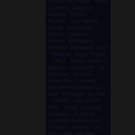
Giraudoux
-
Gogol
-
Gorki
-
Gozlan
-
Gragnon
-
Gréville
-
Grimm
-
Guimet
-
Gyp
-
Halévy
-
Hardy
-
Hawthorne
-
Hearn
-
Hermant
-
Hirsch
-
Hoffmann
-
Homère
-
Houssaye
-
Huc
-
Huchon
-
Hugo
-
Irving
-
Jaloux
-
James
-
Janin
-
Kipling
-
La bruyère
-
La
Fontaine
-
Lacroix
-
Lamartine
-
Larguier
-
Lavisse et rambaud
-
Le
Braz
-
Le Rouge
-
Le roux
-
Leblanc
-
Leconte de
Lisle
-
Lecoq
-
Legrand
-
Lemaître
-
Leopardi
-
Leprince de Beaumont
-
Lermina
-
Leroux
-
Les
1001 nuits
-
Lesclide
-