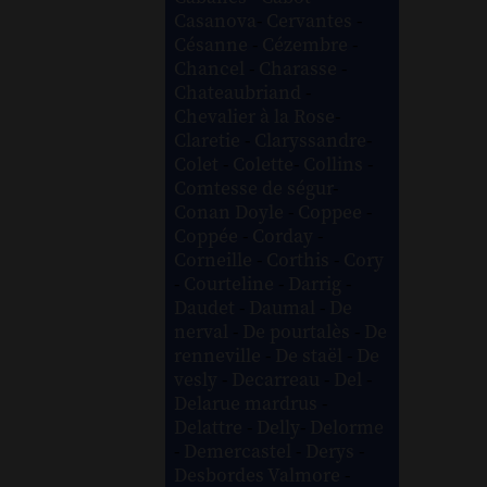
Casanova
-
Cervantes
-
Césanne
-
Cézembre
-
Chancel
-
Charasse
-
Chateaubriand
-
Chevalier à la Rose
-
Claretie
-
Claryssandre
-
Colet
-
Colette
-
Collins
-
Comtesse de ségur
-
Conan Doyle
-
Coppee
-
Coppée
-
Corday
-
Corneille
-
Corthis
-
Cory
-
Courteline
-
Darrig
-
Daudet
-
Daumal
-
De
nerval
-
De pourtalès
-
De
renneville
-
De staël
-
De
vesly
-
Decarreau
-
Del
-
Delarue mardrus
-
Delattre
-
Delly
-
Delorme
-
Demercastel
-
Derys
-
Desbordes Valmore
-