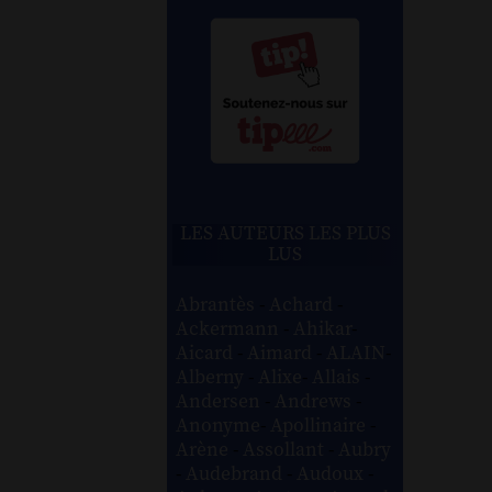
LES AUTEURS LES PLUS
LUS
Abrantès
-
Achard
-
Ackermann
-
Ahikar
-
Aicard
-
Aimard
-
ALAIN
-
Alberny
-
Alixe
-
Allais
-
Andersen
-
Andrews
-
Anonyme
-
Apollinaire
-
Arène
-
Assollant
-
Aubry
-
Audebrand
-
Audoux
-