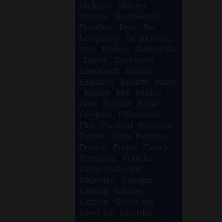
Dickens
-
Diderot
-
Dionne
-
Dostoïevski
-
Dourliac
-
Droz
-
Du
boisgobey
-
Du gouezou
vraz
-
Dumas
-
Dumas fils
-
Duruy
-
Duvernois
-
Eberhardt
-
Eluard
-
Esquiros
-
Essarts
-
Fabre
-
Faguet
-
Fée
-
Fénice
-
Féré
-
Feuillet
-
Féval
-
Feydeau
-
Filiatreault
-
Flat
-
Flaubert
-
Fontaine
-
Forbin
-
Alain-Fournier
-
France
-
Frapié
-
Funck
Brentano
-
Futrelle
-
G@rp
-
Gaboriau
-
Gaboriau
-
Galopin
-
Gaskell
-
Gautier
-
Geffroy
-
Géode am
-
Géod´am
-
Girardin
-