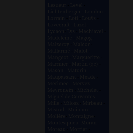
Lesueur
-
Level
-
Lichtenberger
-
London
-
Lorrain
-
Loti
-
Louÿs
-
Lovecraft
-
Luzel
-
Lycaon
-
Lys
-
Machiavel
-
Madeleine
-
Magog
-
Maizeroy
-
Malcor
-
Mallarmé
-
Malot
-
Mangeot
-
Margueritte
-
Marmier
-
Martin (qc)
-
Mason
-
Maturin
-
Maupassant
-
Meade
-
Mérimée
-
Mervez
-
Meyronein
-
Michelet
-
Miguel de Cervantes
-
Mille
-
Milosz
-
Mirbeau
-
Mistral
-
Moinaux
-
Molière
-
Montaigne
-
Montesquieu
-
Moran
-
Moreau
-
Mortier
-