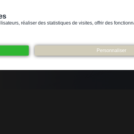
es
sateurs, réaliser des statistiques de visites, offrir des fonctio
Version pour personnes mal-voyantes ou non-voyantes
ices
Suivez-nous
Participez
Contact