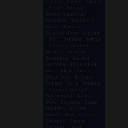
Aulnoy
-
Austen
-
Aycard
-
Balzac
-
Banville
-
Barbey d aurevilly
-
Barbusse
-
Baudelaire
-
Bazin
-
Beauvoir
-
Beecher stowe
-
Bégonia
´´lili´´
-
Bellême
-
Beltran
-
Bentzon
-
Bergerat
-
Bernard
-
Bernède
-
Bernhardt
-
Berthet
-
Berthoud
-
Bible
-
Binet
-
Bizet
-
Blasco ibanez
-
Bleue
-
Bloy
-
Boccace
-
Boileau
-
Borie
-
Bouguier
-
Bouniol
-
Bourget
-
Boussenard
-
Boutet
-
Bove
-
Boylesve
-
Brada
-
Braddon
-
Bringer
-
Brontë
-
Brot
-
Bruant
-
Brussolo
-
Burney
-
Cabanès
-
Cabot
-