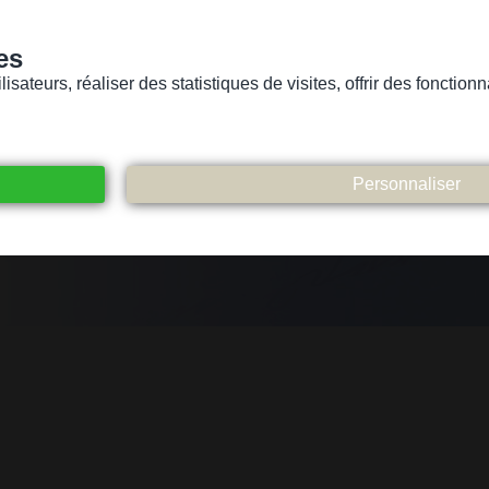
es
sateurs, réaliser des statistiques de visites, offrir des fonctio
Version pour personnes mal-voyantes ou non-voyantes
ices
Suivez-nous
Participez
Contact