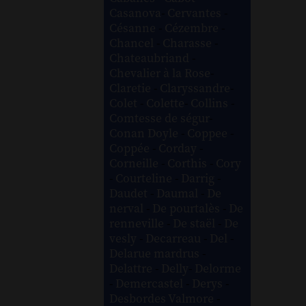
Casanova
-
Cervantes
-
Césanne
-
Cézembre
-
Chancel
-
Charasse
-
Chateaubriand
-
Chevalier à la Rose
-
Claretie
-
Claryssandre
-
Colet
-
Colette
-
Collins
-
Comtesse de ségur
-
Conan Doyle
-
Coppee
-
Coppée
-
Corday
-
Corneille
-
Corthis
-
Cory
-
Courteline
-
Darrig
-
Daudet
-
Daumal
-
De
nerval
-
De pourtalès
-
De
renneville
-
De staël
-
De
vesly
-
Decarreau
-
Del
-
Delarue mardrus
-
Delattre
-
Delly
-
Delorme
-
Demercastel
-
Derys
-
Desbordes Valmore
-