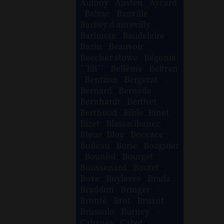
Aulnoy
-
Austen
-
Aycard
-
Balzac
-
Banville
-
Barbey d aurevilly
-
Barbusse
-
Baudelaire
-
Bazin
-
Beauvoir
-
Beecher stowe
-
Bégonia
´´lili´´
-
Bellême
-
Beltran
-
Bentzon
-
Bergerat
-
Bernard
-
Bernède
-
Bernhardt
-
Berthet
-
Berthoud
-
Bible
-
Binet
-
Bizet
-
Blasco ibanez
-
Bleue
-
Bloy
-
Boccace
-
Boileau
-
Borie
-
Bouguier
-
Bouniol
-
Bourget
-
Boussenard
-
Boutet
-
Bove
-
Boylesve
-
Brada
-
Braddon
-
Bringer
-
Brontë
-
Brot
-
Bruant
-
Brussolo
-
Burney
-
Cabanès
-
Cabot
-