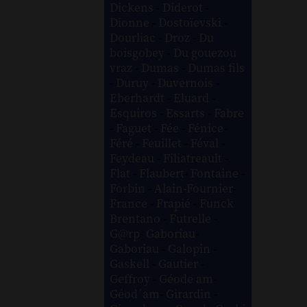
Dickens
-
Diderot
-
Dionne
-
Dostoïevski
-
Dourliac
-
Droz
-
Du
boisgobey
-
Du gouezou
vraz
-
Dumas
-
Dumas fils
-
Duruy
-
Duvernois
-
Eberhardt
-
Eluard
-
Esquiros
-
Essarts
-
Fabre
-
Faguet
-
Fée
-
Fénice
-
Féré
-
Feuillet
-
Féval
-
Feydeau
-
Filiatreault
-
Flat
-
Flaubert
-
Fontaine
-
Forbin
-
Alain-Fournier
-
France
-
Frapié
-
Funck
Brentano
-
Futrelle
-
G@rp
-
Gaboriau
-
Gaboriau
-
Galopin
-
Gaskell
-
Gautier
-
Geffroy
-
Géode am
-
Géod´am
-
Girardin
-