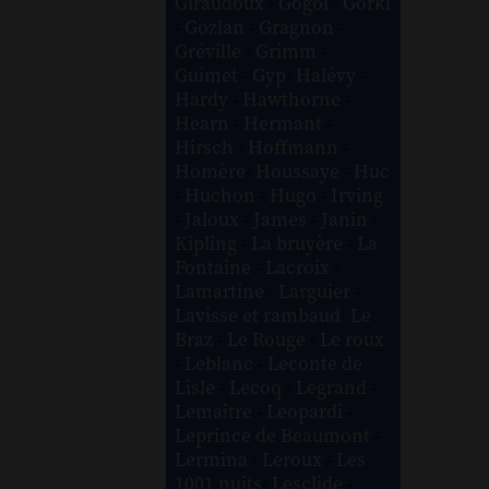
Giraudoux
-
Gogol
-
Gorki
-
Gozlan
-
Gragnon
-
Gréville
-
Grimm
-
Guimet
-
Gyp
-
Halévy
-
Hardy
-
Hawthorne
-
Hearn
-
Hermant
-
Hirsch
-
Hoffmann
-
Homère
-
Houssaye
-
Huc
-
Huchon
-
Hugo
-
Irving
-
Jaloux
-
James
-
Janin
-
Kipling
-
La bruyère
-
La
Fontaine
-
Lacroix
-
Lamartine
-
Larguier
-
Lavisse et rambaud
-
Le
Braz
-
Le Rouge
-
Le roux
-
Leblanc
-
Leconte de
Lisle
-
Lecoq
-
Legrand
-
Lemaître
-
Leopardi
-
Leprince de Beaumont
-
Lermina
-
Leroux
-
Les
1001 nuits
-
Lesclide
-