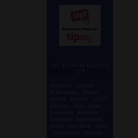
LES AUTEURS LES PLUS
LUS
Abrantès
-
Achard
-
Ackermann
-
Ahikar
-
Aicard
-
Aimard
-
ALAIN
-
Alberny
-
Alixe
-
Allais
-
Andersen
-
Andrews
-
Anonyme
-
Apollinaire
-
Arène
-
Assollant
-
Aubry
-
Audebrand
-
Audoux
-