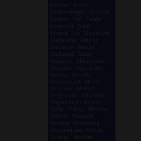
Lesueur
-
Level
-
Lichtenberger
-
London
-
Lorrain
-
Loti
-
Louÿs
-
Lovecraft
-
Luzel
-
Lycaon
-
Lys
-
Machiavel
-
Madeleine
-
Magog
-
Maizeroy
-
Malcor
-
Mallarmé
-
Malot
-
Mangeot
-
Margueritte
-
Marmier
-
Martin (qc)
-
Mason
-
Maturin
-
Maupassant
-
Meade
-
Mérimée
-
Mervez
-
Meyronein
-
Michelet
-
Miguel de Cervantes
-
Mille
-
Milosz
-
Mirbeau
-
Mistral
-
Moinaux
-
Molière
-
Montaigne
-
Montesquieu
-
Moran
-
Moreau
-
Mortier
-