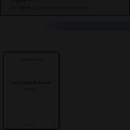
Tipeee
❤❤❤
👉
https://fr.tipeee.com/audiocite
-