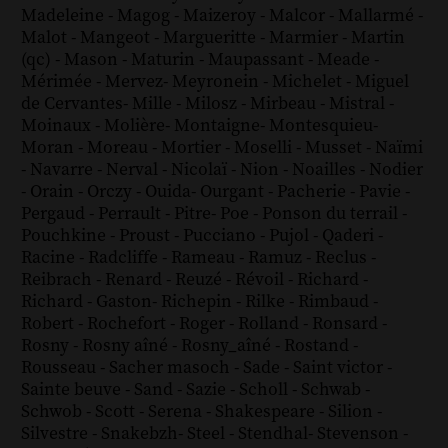
Madeleine
-
Magog
-
Maizeroy
-
Malcor
-
Mallarmé
-
Malot
-
Mangeot
-
Margueritte
-
Marmier
-
Martin
(qc)
-
Mason
-
Maturin
-
Maupassant
-
Meade
-
Mérimée
-
Mervez
-
Meyronein
-
Michelet
-
Miguel
de Cervantes
-
Mille
-
Milosz
-
Mirbeau
-
Mistral
-
Moinaux
-
Molière
-
Montaigne
-
Montesquieu
-
Moran
-
Moreau
-
Mortier
-
Moselli
-
Musset
-
Naïmi
-
Navarre
-
Nerval
-
Nicolaï
-
Nion
-
Noailles
-
Nodier
-
Orain
-
Orczy
-
Ouida
-
Ourgant
-
Pacherie
-
Pavie
-
Pergaud
-
Perrault
-
Pitre
-
Poe
-
Ponson du terrail
-
Pouchkine
-
Proust
-
Pucciano
-
Pujol
-
Qaderi
-
Racine
-
Radcliffe
-
Rameau
-
Ramuz
-
Reclus
-
Reibrach
-
Renard
-
Reuzé
-
Révoil
-
Richard
-
Richard - Gaston
-
Richepin
-
Rilke
-
Rimbaud
-
Robert
-
Rochefort
-
Roger
-
Rolland
-
Ronsard
-
Rosny
-
Rosny aîné
-
Rosny_aîné
-
Rostand
-
Rousseau
-
Sacher masoch
-
Sade
-
Saint victor
-
Sainte beuve
-
Sand
-
Sazie
-
Scholl
-
Schwab
-
Schwob
-
Scott
-
Serena
-
Shakespeare
-
Silion
-
Silvestre
-
Snakebzh
-
Steel
-
Stendhal
-
Stevenson
-