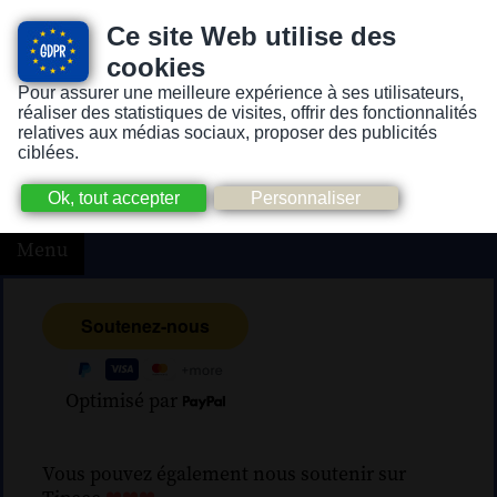
Ce site Web utilise des
cookies
Pour assurer une meilleure expérience à ses utilisateurs,
Version pour personnes mal-voyantes ou non-voyantes
réaliser des statistiques de visites, offrir des fonctionnalités
relatives aux médias sociaux, proposer des publicités
ciblées.
Menu
Optimisé par
Vous pouvez également nous soutenir sur