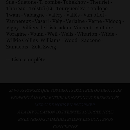
Sue
-
Suétone
-
T. combe
-
Tchekhov
-
Theuriet
-
Thoreau
-
Tolstoï (L)
-
Tourgueniev
-
Trollope
-
Twain
-
Valdagne
-
Valéry
-
Vallès
-
Van offel
-
Vannereux
-
Vasari
-
Vély
-
Verlaine
-
Verne
-
Vidocq
-
Vigny
-
Villiers de l´isle adam
-
Vincent
-
Voltaire
-
Voragine
-
Vouin
-
Weil
-
Wells
-
Wharton
-
Wilde
-
Wilkie Collins
-
Williams
-
Wood
-
Zaccone
-
Zamacoïs
-
Zola
Zweig
-
--- Liste complète
SI VOUS PENSEZ QUE VOS DROITS D'AUTEUR OU DROITS DE
PROPRIÉTÉ INTELLECTUELLE NE SONT PAS RESPECTÉS,
MERCI DE NOUS EN INFORMER.
À LA DIVULGATION D’ATTEINTES AU DROIT, NOUS
ENLÈVERONS IMMÉDIATEMENT LES CONTENUS
CONCERNÉS