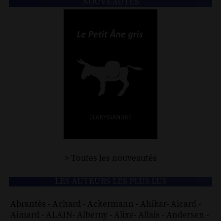
NOUVEAUTÉS
> Toutes les nouveautés
LES AUTEURS LES PLUS LUS
Abrantès
-
Achard
-
Ackermann
-
Ahikar
-
Aicard
-
Aimard
-
ALAIN
-
Alberny
-
Alixe
-
Allais
-
Andersen
-