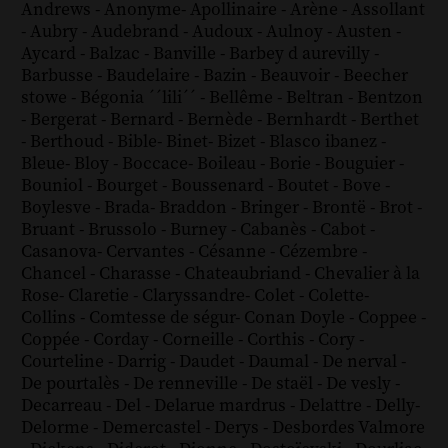
Andrews
-
Anonyme
-
Apollinaire
-
Arène
-
Assollant
-
Aubry
-
Audebrand
-
Audoux
-
Aulnoy
-
Austen
-
Aycard
-
Balzac
-
Banville
-
Barbey d aurevilly
-
Barbusse
-
Baudelaire
-
Bazin
-
Beauvoir
-
Beecher
stowe
-
Bégonia ´´lili´´
-
Bellême
-
Beltran
-
Bentzon
-
Bergerat
-
Bernard
-
Bernède
-
Bernhardt
-
Berthet
-
Berthoud
-
Bible
-
Binet
-
Bizet
-
Blasco ibanez
-
Bleue
-
Bloy
-
Boccace
-
Boileau
-
Borie
-
Bouguier
-
Bouniol
-
Bourget
-
Boussenard
-
Boutet
-
Bove
-
Boylesve
-
Brada
-
Braddon
-
Bringer
-
Brontë
-
Brot
-
Bruant
-
Brussolo
-
Burney
-
Cabanès
-
Cabot
-
Casanova
-
Cervantes
-
Césanne
-
Cézembre
-
Chancel
-
Charasse
-
Chateaubriand
-
Chevalier à la
Rose
-
Claretie
-
Claryssandre
-
Colet
-
Colette
-
Collins
-
Comtesse de ségur
-
Conan Doyle
-
Coppee
-
Coppée
-
Corday
-
Corneille
-
Corthis
-
Cory
-
Courteline
-
Darrig
-
Daudet
-
Daumal
-
De nerval
-
De pourtalès
-
De renneville
-
De staël
-
De vesly
-
Decarreau
-
Del
-
Delarue mardrus
-
Delattre
-
Delly
-
Delorme
-
Demercastel
-
Derys
-
Desbordes Valmore