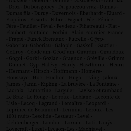
-
Dickens
-
Diderot
-
Dionne
-
Dostoïevski
-
Dourliac
-
Droz
-
Du boisgobey
-
Du gouezou vraz
-
Dumas
-
Dumas fils
-
Duruy
-
Duvernois
-
Eberhardt
-
Eluard
-
Esquiros
-
Essarts
-
Fabre
-
Faguet
-
Fée
-
Fénice
-
Féré
-
Feuillet
-
Féval
-
Feydeau
-
Filiatreault
-
Flat
-
Flaubert
-
Fontaine
-
Forbin
-
Alain-Fournier
-
France
-
Frapié
-
Funck Brentano
-
Futrelle
-
G@rp
-
Gaboriau
-
Gaboriau
-
Galopin
-
Gaskell
-
Gautier
-
Geffroy
-
Géode am
-
Géod´am
-
Girardin
-
Giraudoux
-
Gogol
-
Gorki
-
Gozlan
-
Gragnon
-
Gréville
-
Grimm
-
Guimet
-
Gyp
-
Halévy
-
Hardy
-
Hawthorne
-
Hearn
-
Hermant
-
Hirsch
-
Hoffmann
-
Homère
-
Houssaye
-
Huc
-
Huchon
-
Hugo
-
Irving
-
Jaloux
-
James
-
Janin
-
Kipling
-
La bruyère
-
La Fontaine
-
Lacroix
-
Lamartine
-
Larguier
-
Lavisse et rambaud
-
Le Braz
-
Le Rouge
-
Le roux
-
Leblanc
-
Leconte de
Lisle
-
Lecoq
-
Legrand
-
Lemaître
-
Leopardi
-
Leprince de Beaumont
-
Lermina
-
Leroux
-
Les
1001 nuits
-
Lesclide
-
Lesueur
-
Level
-
Lichtenberger
-
London
-
Lorrain
-
Loti
-
Louÿs
-
Lovecraft
-
Luzel
-
Lycaon
-
Lys
-
Machiavel
-