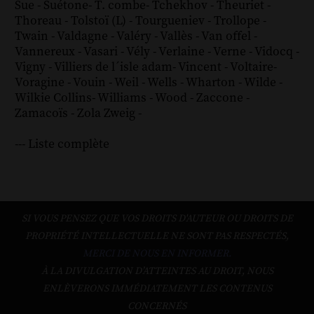
Sue
-
Suétone
-
T. combe
-
Tchekhov
-
Theuriet
-
Thoreau
-
Tolstoï (L)
-
Tourgueniev
-
Trollope
-
Twain
-
Valdagne
-
Valéry
-
Vallès
-
Van offel
-
Vannereux
-
Vasari
-
Vély
-
Verlaine
-
Verne
-
Vidocq
-
Vigny
-
Villiers de l´isle adam
-
Vincent
-
Voltaire
-
Voragine
-
Vouin
-
Weil
-
Wells
-
Wharton
-
Wilde
-
Wilkie Collins
-
Williams
-
Wood
-
Zaccone
-
Zamacoïs
-
Zola
Zweig
-
--- Liste complète
SI VOUS PENSEZ QUE VOS DROITS D'AUTEUR OU DROITS DE
PROPRIÉTÉ INTELLECTUELLE NE SONT PAS RESPECTÉS,
MERCI DE NOUS EN INFORMER.
À LA DIVULGATION D’ATTEINTES AU DROIT, NOUS
ENLÈVERONS IMMÉDIATEMENT LES CONTENUS
CONCERNÉS