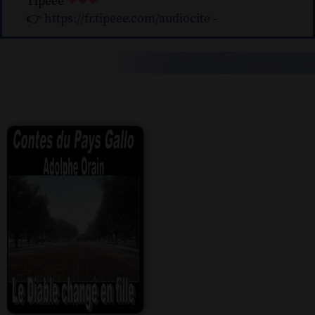
Tipeee
❤❤❤
👉
https://fr.tipeee.com/audiocite
-