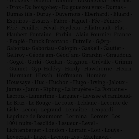
-
Dickens
-
Diderot
-
Dionne
-
Dostoïevski
-
Dourliac
-
Droz
-
Du boisgobey
-
Du gouezou vraz
-
Dumas
-
Dumas fils
-
Duruy
-
Duvernois
-
Eberhardt
-
Eluard
-
Esquiros
-
Essarts
-
Fabre
-
Faguet
-
Fée
-
Fénice
-
Féré
-
Feuillet
-
Féval
-
Feydeau
-
Filiatreault
-
Flat
-
Flaubert
-
Fontaine
-
Forbin
-
Alain-Fournier
-
France
-
Frapié
-
Funck Brentano
-
Futrelle
-
G@rp
-
Gaboriau
-
Gaboriau
-
Galopin
-
Gaskell
-
Gautier
-
Geffroy
-
Géode am
-
Géod´am
-
Girardin
-
Giraudoux
-
Gogol
-
Gorki
-
Gozlan
-
Gragnon
-
Gréville
-
Grimm
-
Guimet
-
Gyp
-
Halévy
-
Hardy
-
Hawthorne
-
Hearn
-
Hermant
-
Hirsch
-
Hoffmann
-
Homère
-
Houssaye
-
Huc
-
Huchon
-
Hugo
-
Irving
-
Jaloux
-
James
-
Janin
-
Kipling
-
La bruyère
-
La Fontaine
-
Lacroix
-
Lamartine
-
Larguier
-
Lavisse et rambaud
-
Le Braz
-
Le Rouge
-
Le roux
-
Leblanc
-
Leconte de
Lisle
-
Lecoq
-
Legrand
-
Lemaître
-
Leopardi
-
Leprince de Beaumont
-
Lermina
-
Leroux
-
Les
1001 nuits
-
Lesclide
-
Lesueur
-
Level
-
Lichtenberger
-
London
-
Lorrain
-
Loti
-
Louÿs
-
Lovecraft
-
Luzel
-
Lycaon
-
Lys
-
Machiavel
-