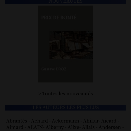
NOUVEAUTÉS
> Toutes les nouveautés
LES AUTEURS LES PLUS LUS
Abrantès
-
Achard
-
Ackermann
-
Ahikar
-
Aicard
-
Aimard
-
ALAIN
-
Alberny
-
Alixe
-
Allais
-
Andersen
-