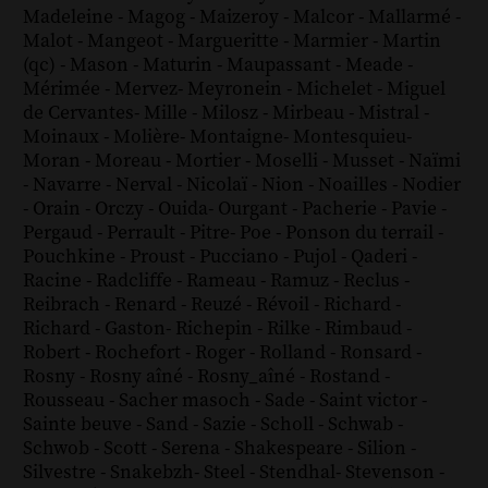
Madeleine
-
Magog
-
Maizeroy
-
Malcor
-
Mallarmé
-
Malot
-
Mangeot
-
Margueritte
-
Marmier
-
Martin
(qc)
-
Mason
-
Maturin
-
Maupassant
-
Meade
-
Mérimée
-
Mervez
-
Meyronein
-
Michelet
-
Miguel
de Cervantes
-
Mille
-
Milosz
-
Mirbeau
-
Mistral
-
Moinaux
-
Molière
-
Montaigne
-
Montesquieu
-
Moran
-
Moreau
-
Mortier
-
Moselli
-
Musset
-
Naïmi
-
Navarre
-
Nerval
-
Nicolaï
-
Nion
-
Noailles
-
Nodier
-
Orain
-
Orczy
-
Ouida
-
Ourgant
-
Pacherie
-
Pavie
-
Pergaud
-
Perrault
-
Pitre
-
Poe
-
Ponson du terrail
-
Pouchkine
-
Proust
-
Pucciano
-
Pujol
-
Qaderi
-
Racine
-
Radcliffe
-
Rameau
-
Ramuz
-
Reclus
-
Reibrach
-
Renard
-
Reuzé
-
Révoil
-
Richard
-
Richard - Gaston
-
Richepin
-
Rilke
-
Rimbaud
-
Robert
-
Rochefort
-
Roger
-
Rolland
-
Ronsard
-
Rosny
-
Rosny aîné
-
Rosny_aîné
-
Rostand
-
Rousseau
-
Sacher masoch
-
Sade
-
Saint victor
-
Sainte beuve
-
Sand
-
Sazie
-
Scholl
-
Schwab
-
Schwob
-
Scott
-
Serena
-
Shakespeare
-
Silion
-
Silvestre
-
Snakebzh
-
Steel
-
Stendhal
-
Stevenson
-