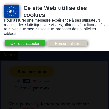
Ce site Web utilise des
cookies
Pour assurer une meilleure expérience à ses utilisateurs,
Version pour personnes mal-voyantes ou non-voyantes
réaliser des statistiques de visites, offrir des fonctionnalités
relatives aux médias sociaux, proposer des publicités
ciblées.
Menu
Optimisé par
Vous pouvez également nous soutenir sur