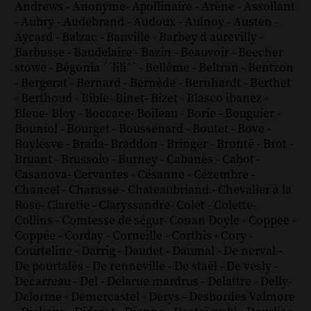
Andrews
-
Anonyme
-
Apollinaire
-
Arène
-
Assollant
-
Aubry
-
Audebrand
-
Audoux
-
Aulnoy
-
Austen
-
Aycard
-
Balzac
-
Banville
-
Barbey d aurevilly
-
Barbusse
-
Baudelaire
-
Bazin
-
Beauvoir
-
Beecher
stowe
-
Bégonia ´´lili´´
-
Bellême
-
Beltran
-
Bentzon
-
Bergerat
-
Bernard
-
Bernède
-
Bernhardt
-
Berthet
-
Berthoud
-
Bible
-
Binet
-
Bizet
-
Blasco ibanez
-
Bleue
-
Bloy
-
Boccace
-
Boileau
-
Borie
-
Bouguier
-
Bouniol
-
Bourget
-
Boussenard
-
Boutet
-
Bove
-
Boylesve
-
Brada
-
Braddon
-
Bringer
-
Brontë
-
Brot
-
Bruant
-
Brussolo
-
Burney
-
Cabanès
-
Cabot
-
Casanova
-
Cervantes
-
Césanne
-
Cézembre
-
Chancel
-
Charasse
-
Chateaubriand
-
Chevalier à la
Rose
-
Claretie
-
Claryssandre
-
Colet
-
Colette
-
Collins
-
Comtesse de ségur
-
Conan Doyle
-
Coppee
-
Coppée
-
Corday
-
Corneille
-
Corthis
-
Cory
-
Courteline
-
Darrig
-
Daudet
-
Daumal
-
De nerval
-
De pourtalès
-
De renneville
-
De staël
-
De vesly
-
Decarreau
-
Del
-
Delarue mardrus
-
Delattre
-
Delly
-
Delorme
-
Demercastel
-
Derys
-
Desbordes Valmore