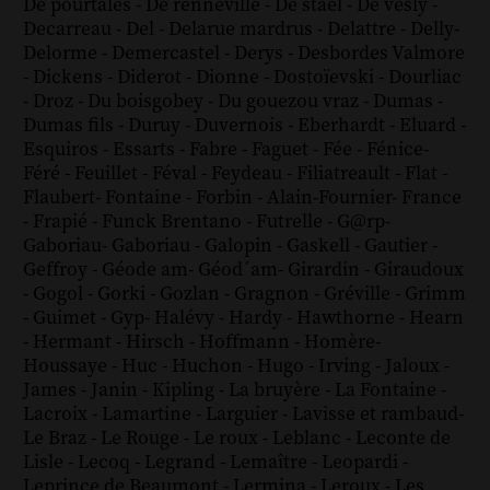
De pourtalès
-
De renneville
-
De staël
-
De vesly
-
Decarreau
-
Del
-
Delarue mardrus
-
Delattre
-
Delly
-
Delorme
-
Demercastel
-
Derys
-
Desbordes Valmore
-
Dickens
-
Diderot
-
Dionne
-
Dostoïevski
-
Dourliac
-
Droz
-
Du boisgobey
-
Du gouezou vraz
-
Dumas
-
Dumas fils
-
Duruy
-
Duvernois
-
Eberhardt
-
Eluard
-
Esquiros
-
Essarts
-
Fabre
-
Faguet
-
Fée
-
Fénice
-
Féré
-
Feuillet
-
Féval
-
Feydeau
-
Filiatreault
-
Flat
-
Flaubert
-
Fontaine
-
Forbin
-
Alain-Fournier
-
France
-
Frapié
-
Funck Brentano
-
Futrelle
-
G@rp
-
Gaboriau
-
Gaboriau
-
Galopin
-
Gaskell
-
Gautier
-
Geffroy
-
Géode am
-
Géod´am
-
Girardin
-
Giraudoux
-
Gogol
-
Gorki
-
Gozlan
-
Gragnon
-
Gréville
-
Grimm
-
Guimet
-
Gyp
-
Halévy
-
Hardy
-
Hawthorne
-
Hearn
-
Hermant
-
Hirsch
-
Hoffmann
-
Homère
-
Houssaye
-
Huc
-
Huchon
-
Hugo
-
Irving
-
Jaloux
-
James
-
Janin
-
Kipling
-
La bruyère
-
La Fontaine
-
Lacroix
-
Lamartine
-
Larguier
-
Lavisse et rambaud
-
Le Braz
-
Le Rouge
-
Le roux
-
Leblanc
-
Leconte de
Lisle
-
Lecoq
-
Legrand
-
Lemaître
-
Leopardi
-
Leprince de Beaumont
-
Lermina
-
Leroux
-
Les