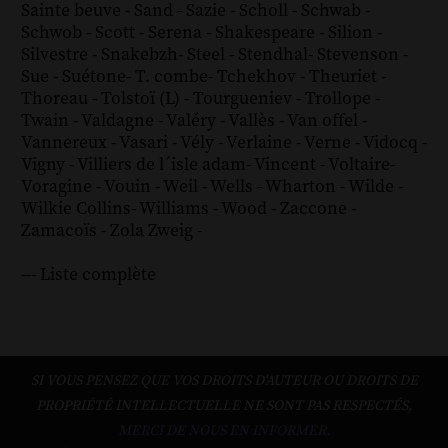
Sainte beuve
-
Sand
-
Sazie
-
Scholl
-
Schwab
-
Schwob
-
Scott
-
Serena
-
Shakespeare
-
Silion
-
Silvestre
-
Snakebzh
-
Steel
-
Stendhal
-
Stevenson
-
Sue
-
Suétone
-
T. combe
-
Tchekhov
-
Theuriet
-
Thoreau
-
Tolstoï (L)
-
Tourgueniev
-
Trollope
-
Twain
-
Valdagne
-
Valéry
-
Vallès
-
Van offel
-
Vannereux
-
Vasari
-
Vély
-
Verlaine
-
Verne
-
Vidocq
-
Vigny
-
Villiers de l´isle adam
-
Vincent
-
Voltaire
-
Voragine
-
Vouin
-
Weil
-
Wells
-
Wharton
-
Wilde
-
Wilkie Collins
-
Williams
-
Wood
-
Zaccone
-
Zamacoïs
-
Zola
Zweig
-
--- Liste complète
SI VOUS PENSEZ QUE VOS DROITS D'AUTEUR OU DROITS DE
PROPRIÉTÉ INTELLECTUELLE NE SONT PAS RESPECTÉS,
MERCI DE NOUS EN INFORMER.