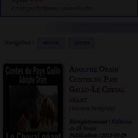
Tipeee
❤❤❤
👉
https://fr.tipeee.com/audiocite
-
Navigation :
RETOUR
CONTES
Adolphe Orain
Contes du Pays
Gallo-Le Cheval
géant
(Version Intégrale)
Enregistrement :
Éditions
de l'À Venir
Publication : 2015-05-29