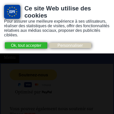
Ce site Web utilise des
cookies
Pour assurer une meilleure expérience à ses utilisateurs,
Version pour personnes mal-voyantes ou non-voyantes
réaliser des statistiques de visites, offrir des fonctionnalités
relatives aux médias sociaux, proposer des publicités
ciblées.
Menu
Optimisé par
Vous pouvez également nous soutenir sur