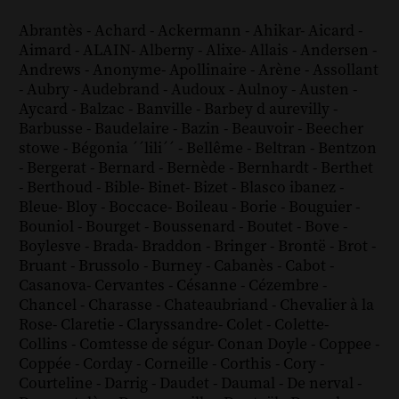
Abrantès
-
Achard
-
Ackermann
-
Ahikar
-
Aicard
-
Aimard
-
ALAIN
-
Alberny
-
Alixe
-
Allais
-
Andersen
-
Andrews
-
Anonyme
-
Apollinaire
-
Arène
-
Assollant
-
Aubry
-
Audebrand
-
Audoux
-
Aulnoy
-
Austen
-
Aycard
-
Balzac
-
Banville
-
Barbey d aurevilly
-
Barbusse
-
Baudelaire
-
Bazin
-
Beauvoir
-
Beecher
stowe
-
Bégonia ´´lili´´
-
Bellême
-
Beltran
-
Bentzon
-
Bergerat
-
Bernard
-
Bernède
-
Bernhardt
-
Berthet
-
Berthoud
-
Bible
-
Binet
-
Bizet
-
Blasco ibanez
-
Bleue
-
Bloy
-
Boccace
-
Boileau
-
Borie
-
Bouguier
-
Bouniol
-
Bourget
-
Boussenard
-
Boutet
-
Bove
-
Boylesve
-
Brada
-
Braddon
-
Bringer
-
Brontë
-
Brot
-
Bruant
-
Brussolo
-
Burney
-
Cabanès
-
Cabot
-
Casanova
-
Cervantes
-
Césanne
-
Cézembre
-
Chancel
-
Charasse
-
Chateaubriand
-
Chevalier à la
Rose
-
Claretie
-
Claryssandre
-
Colet
-
Colette
-
Collins
-
Comtesse de ségur
-
Conan Doyle
-
Coppee
-
Coppée
-
Corday
-
Corneille
-
Corthis
-
Cory
-
Courteline
-
Darrig
-
Daudet
-
Daumal
-
De nerval
-