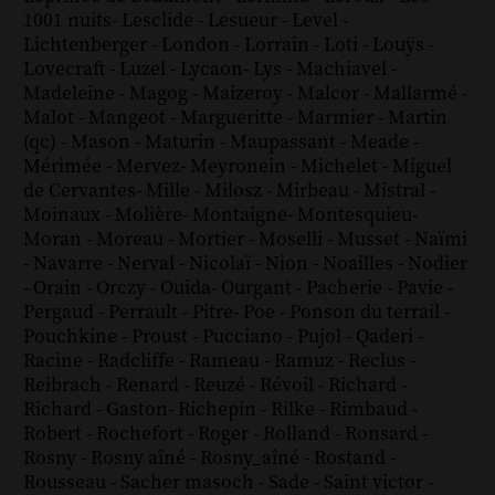
1001 nuits
-
Lesclide
-
Lesueur
-
Level
-
Lichtenberger
-
London
-
Lorrain
-
Loti
-
Louÿs
-
Lovecraft
-
Luzel
-
Lycaon
-
Lys
-
Machiavel
-
Madeleine
-
Magog
-
Maizeroy
-
Malcor
-
Mallarmé
-
Malot
-
Mangeot
-
Margueritte
-
Marmier
-
Martin
(qc)
-
Mason
-
Maturin
-
Maupassant
-
Meade
-
Mérimée
-
Mervez
-
Meyronein
-
Michelet
-
Miguel
de Cervantes
-
Mille
-
Milosz
-
Mirbeau
-
Mistral
-
Moinaux
-
Molière
-
Montaigne
-
Montesquieu
-
Moran
-
Moreau
-
Mortier
-
Moselli
-
Musset
-
Naïmi
-
Navarre
-
Nerval
-
Nicolaï
-
Nion
-
Noailles
-
Nodier
-
Orain
-
Orczy
-
Ouida
-
Ourgant
-
Pacherie
-
Pavie
-
Pergaud
-
Perrault
-
Pitre
-
Poe
-
Ponson du terrail
-
Pouchkine
-
Proust
-
Pucciano
-
Pujol
-
Qaderi
-
Racine
-
Radcliffe
-
Rameau
-
Ramuz
-
Reclus
-
Reibrach
-
Renard
-
Reuzé
-
Révoil
-
Richard
-
Richard - Gaston
-
Richepin
-
Rilke
-
Rimbaud
-
Robert
-
Rochefort
-
Roger
-
Rolland
-
Ronsard
-
Rosny
-
Rosny aîné
-
Rosny_aîné
-
Rostand
-
Rousseau
-
Sacher masoch
-
Sade
-
Saint victor
-