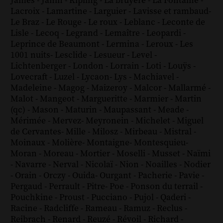
James
-
Janin
-
Kipling
-
La bruyère
-
La Fontaine
-
Lacroix
-
Lamartine
-
Larguier
-
Lavisse et rambaud
-
Le Braz
-
Le Rouge
-
Le roux
-
Leblanc
-
Leconte de
Lisle
-
Lecoq
-
Legrand
-
Lemaître
-
Leopardi
-
Leprince de Beaumont
-
Lermina
-
Leroux
-
Les
1001 nuits
-
Lesclide
-
Lesueur
-
Level
-
Lichtenberger
-
London
-
Lorrain
-
Loti
-
Louÿs
-
Lovecraft
-
Luzel
-
Lycaon
-
Lys
-
Machiavel
-
Madeleine
-
Magog
-
Maizeroy
-
Malcor
-
Mallarmé
-
Malot
-
Mangeot
-
Margueritte
-
Marmier
-
Martin
(qc)
-
Mason
-
Maturin
-
Maupassant
-
Meade
-
Mérimée
-
Mervez
-
Meyronein
-
Michelet
-
Miguel
de Cervantes
-
Mille
-
Milosz
-
Mirbeau
-
Mistral
-
Moinaux
-
Molière
-
Montaigne
-
Montesquieu
-
Moran
-
Moreau
-
Mortier
-
Moselli
-
Musset
-
Naïmi
-
Navarre
-
Nerval
-
Nicolaï
-
Nion
-
Noailles
-
Nodier
-
Orain
-
Orczy
-
Ouida
-
Ourgant
-
Pacherie
-
Pavie
-
Pergaud
-
Perrault
-
Pitre
-
Poe
-
Ponson du terrail
-
Pouchkine
-
Proust
-
Pucciano
-
Pujol
-
Qaderi
-
Racine
-
Radcliffe
-
Rameau
-
Ramuz
-
Reclus
-
Reibrach
-
Renard
-
Reuzé
-
Révoil
-
Richard
-