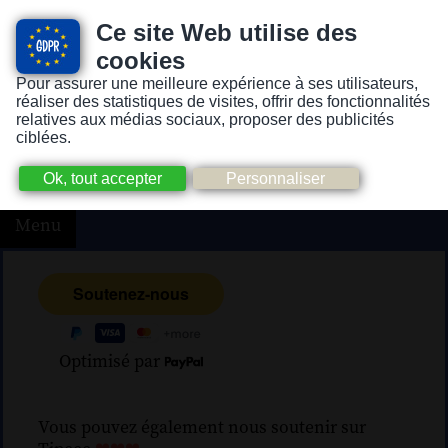
Ce site Web utilise des
cookies
Pour assurer une meilleure expérience à ses utilisateurs,
Version pour personnes mal-voyantes ou non-voyantes
réaliser des statistiques de visites, offrir des fonctionnalités
relatives aux médias sociaux, proposer des publicités
ciblées.
Menu
Optimisé par
Vous pouvez également nous soutenir sur