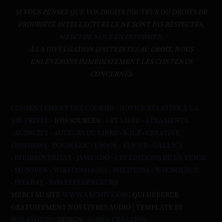
SI VOUS PENSEZ QUE VOS DROITS D'AUTEUR OU DROITS DE
PROPRIÉTÉ INTELLECTUELLE NE SONT PAS RESPECTÉS,
MERCI DE NOUS EN INFORMER.
À LA DIVULGATION D’ATTEINTES AU DROIT, NOUS
ENLÈVERONS IMMÉDIATEMENT LES CONTENUS
CONCERNÉS
CONSENTEMENT DES COOKIES
-
NOTICE RELATIVE À LA
VIE PRIVÉE
- NOS SOURCES:
ART LIBRE
-
ATRAMENTA
-
AUDACITY
-
AUTEURS DU LIBRE
-
B.N.F
-
CREATIVE
COMMONS
-
DOGMAZIC
-
EBOOK
-
FLICKR
-
GALLICA
-
INLIBROVERITAS
-
JAMENDO
-
LES ÉDITIONS DE L'À VENIR
-
MUSOPEN
-
WIKI COMMONS
-
WIKIPEDIA
-
WIKISOURCE
-
PIXABAY
-
NOS RÉFÉRENCEURS
MERCI AU SITE
WWW.ARCHIVE.ORG
QUI HÉBERGE
GRATUITEMENT NOS LIVRES AUDIO | TEMPLATE BY
W3LAYOUTS
| DESIGN:
AGORA CRÉATION