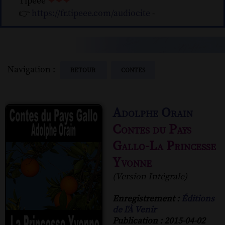
Tipeee
❤❤❤
👉
https://fr.tipeee.com/audiocite
-
Navigation :
RETOUR
CONTES
Adolphe Orain
Contes du Pays
Gallo-La Princesse
Yvonne
(Version Intégrale)
Enregistrement :
Éditions
de l'À Venir
Publication : 2015-04-02