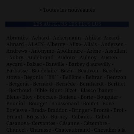
> Toutes les nouveautés
LES AUTEURS LES PLUS LUS
Abrantès
-
Achard
-
Ackermann
-
Ahikar
-
Aicard
-
Aimard
-
ALAIN
-
Alberny
-
Alixe
-
Allais
-
Andersen
-
Andrews
-
Anonyme
-
Apollinaire
-
Arène
-
Assollant
-
Aubry
-
Audebrand
-
Audoux
-
Aulnoy
-
Austen
-
Aycard
-
Balzac
-
Banville
-
Barbey d aurevilly
-
Barbusse
-
Baudelaire
-
Bazin
-
Beauvoir
-
Beecher
stowe
-
Bégonia ´´lili´´
-
Bellême
-
Beltran
-
Bentzon
-
Bergerat
-
Bernard
-
Bernède
-
Bernhardt
-
Berthet
-
Berthoud
-
Bible
-
Binet
-
Bizet
-
Blasco ibanez
-
Bleue
-
Bloy
-
Boccace
-
Boileau
-
Borie
-
Bouguier
-
Bouniol
-
Bourget
-
Boussenard
-
Boutet
-
Bove
-
Boylesve
-
Brada
-
Braddon
-
Bringer
-
Brontë
-
Brot
-
Bruant
-
Brussolo
-
Burney
-
Cabanès
-
Cabot
-
Casanova
-
Cervantes
-
Césanne
-
Cézembre
-
Chancel
-
Charasse
-
Chateaubriand
-
Chevalier à la