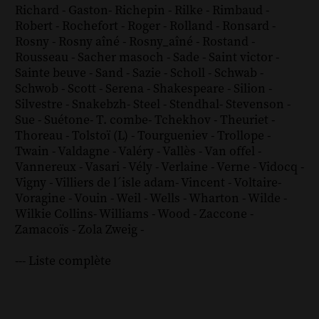
Richard - Gaston
-
Richepin
-
Rilke
-
Rimbaud
-
Robert
-
Rochefort
-
Roger
-
Rolland
-
Ronsard
-
Rosny
-
Rosny aîné
-
Rosny_aîné
-
Rostand
-
Rousseau
-
Sacher masoch
-
Sade
-
Saint victor
-
Sainte beuve
-
Sand
-
Sazie
-
Scholl
-
Schwab
-
Schwob
-
Scott
-
Serena
-
Shakespeare
-
Silion
-
Silvestre
-
Snakebzh
-
Steel
-
Stendhal
-
Stevenson
-
Sue
-
Suétone
-
T. combe
-
Tchekhov
-
Theuriet
-
Thoreau
-
Tolstoï (L)
-
Tourgueniev
-
Trollope
-
Twain
-
Valdagne
-
Valéry
-
Vallès
-
Van offel
-
Vannereux
-
Vasari
-
Vély
-
Verlaine
-
Verne
-
Vidocq
-
Vigny
-
Villiers de l´isle adam
-
Vincent
-
Voltaire
-
Voragine
-
Vouin
-
Weil
-
Wells
-
Wharton
-
Wilde
-
Wilkie Collins
-
Williams
-
Wood
-
Zaccone
-
Zamacoïs
-
Zola
Zweig
-
--- Liste complète