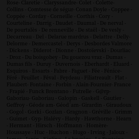
Rose
-
Claretie
-
Claryssandre
-
Colet
-
Colette
-
Collins
-
Comtesse de ségur
-
Conan Doyle
-
Coppee
-
Coppée
-
Corday
-
Corneille
-
Corthis
-
Cory
-
Courteline
-
Darrig
-
Daudet
-
Daumal
-
De nerval
-
De pourtalès
-
De renneville
-
De staël
-
De vesly
-
Decarreau
-
Del
-
Delarue mardrus
-
Delattre
-
Delly
-
Delorme
-
Demercastel
-
Derys
-
Desbordes Valmore
-
Dickens
-
Diderot
-
Dionne
-
Dostoïevski
-
Dourliac
-
Droz
-
Du boisgobey
-
Du gouezou vraz
-
Dumas
-
Dumas fils
-
Duruy
-
Duvernois
-
Eberhardt
-
Eluard
-
Esquiros
-
Essarts
-
Fabre
-
Faguet
-
Fée
-
Fénice
-
Féré
-
Feuillet
-
Féval
-
Feydeau
-
Filiatreault
-
Flat
-
Flaubert
-
Fontaine
-
Forbin
-
Alain-Fournier
-
France
-
Frapié
-
Funck Brentano
-
Futrelle
-
G@rp
-
Gaboriau
-
Gaboriau
-
Galopin
-
Gaskell
-
Gautier
-
Geffroy
-
Géode am
-
Géod´am
-
Girardin
-
Giraudoux
-
Gogol
-
Gorki
-
Gozlan
-
Gragnon
-
Gréville
-
Grimm
-
Guimet
-
Gyp
-
Halévy
-
Hardy
-
Hawthorne
-
Hearn
-
Hermant
-
Hirsch
-
Hoffmann
-
Homère
-
Houssaye
-
Huc
-
Huchon
-
Hugo
-
Irving
-
Jaloux
-