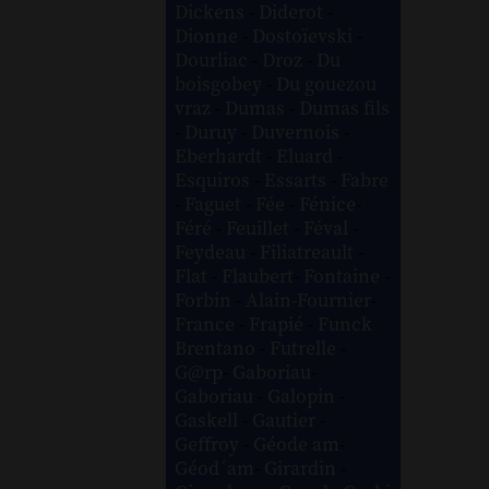
Dickens
-
Diderot
-
Dionne
-
Dostoïevski
-
Dourliac
-
Droz
-
Du
boisgobey
-
Du gouezou
vraz
-
Dumas
-
Dumas fils
-
Duruy
-
Duvernois
-
Eberhardt
-
Eluard
-
Esquiros
-
Essarts
-
Fabre
-
Faguet
-
Fée
-
Fénice
-
Féré
-
Feuillet
-
Féval
-
Feydeau
-
Filiatreault
-
Flat
-
Flaubert
-
Fontaine
-
Forbin
-
Alain-Fournier
-
France
-
Frapié
-
Funck
Brentano
-
Futrelle
-
G@rp
-
Gaboriau
-
Gaboriau
-
Galopin
-
Gaskell
-
Gautier
-
Geffroy
-
Géode am
-
Géod´am
-
Girardin
-