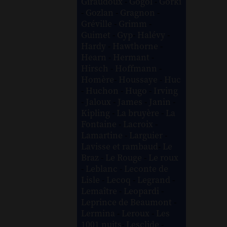
Giraudoux
-
Gogol
-
Gorki
-
Gozlan
-
Gragnon
-
Gréville
-
Grimm
-
Guimet
-
Gyp
-
Halévy
-
Hardy
-
Hawthorne
-
Hearn
-
Hermant
-
Hirsch
-
Hoffmann
-
Homère
-
Houssaye
-
Huc
-
Huchon
-
Hugo
-
Irving
-
Jaloux
-
James
-
Janin
-
Kipling
-
La bruyère
-
La
Fontaine
-
Lacroix
-
Lamartine
-
Larguier
-
Lavisse et rambaud
-
Le
Braz
-
Le Rouge
-
Le roux
-
Leblanc
-
Leconte de
Lisle
-
Lecoq
-
Legrand
-
Lemaître
-
Leopardi
-
Leprince de Beaumont
-
Lermina
-
Leroux
-
Les
1001 nuits
-
Lesclide
-