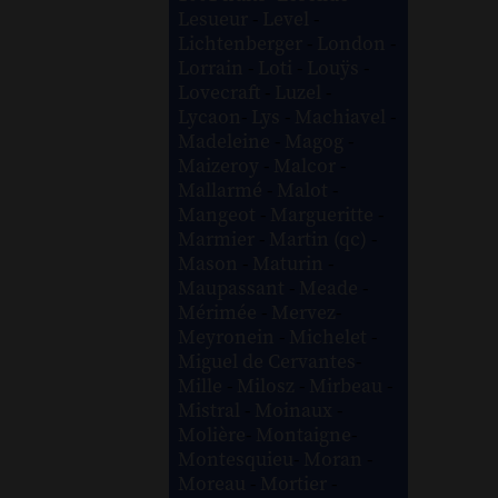
Lesueur
-
Level
-
Lichtenberger
-
London
-
Lorrain
-
Loti
-
Louÿs
-
Lovecraft
-
Luzel
-
Lycaon
-
Lys
-
Machiavel
-
Madeleine
-
Magog
-
Maizeroy
-
Malcor
-
Mallarmé
-
Malot
-
Mangeot
-
Margueritte
-
Marmier
-
Martin (qc)
-
Mason
-
Maturin
-
Maupassant
-
Meade
-
Mérimée
-
Mervez
-
Meyronein
-
Michelet
-
Miguel de Cervantes
-
Mille
-
Milosz
-
Mirbeau
-
Mistral
-
Moinaux
-
Molière
-
Montaigne
-
Montesquieu
-
Moran
-
Moreau
-
Mortier
-