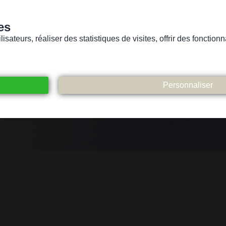
es
sateurs, réaliser des statistiques de visites, offrir des fonctio
Version pour personnes mal-voyantes ou non-voyantes
ices
Suivez-nous
Participez
Contact