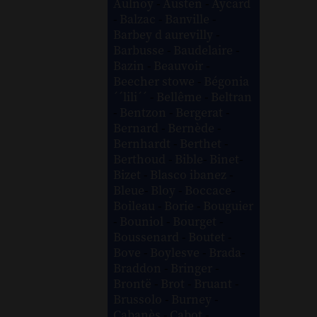
Aulnoy
-
Austen
-
Aycard
-
Balzac
-
Banville
-
Barbey d aurevilly
-
Barbusse
-
Baudelaire
-
Bazin
-
Beauvoir
-
Beecher stowe
-
Bégonia
´´lili´´
-
Bellême
-
Beltran
-
Bentzon
-
Bergerat
-
Bernard
-
Bernède
-
Bernhardt
-
Berthet
-
Berthoud
-
Bible
-
Binet
-
Bizet
-
Blasco ibanez
-
Bleue
-
Bloy
-
Boccace
-
Boileau
-
Borie
-
Bouguier
-
Bouniol
-
Bourget
-
Boussenard
-
Boutet
-
Bove
-
Boylesve
-
Brada
-
Braddon
-
Bringer
-
Brontë
-
Brot
-
Bruant
-
Brussolo
-
Burney
-
Cabanès
-
Cabot
-