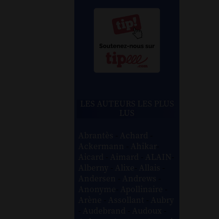
LES AUTEURS LES PLUS
LUS
Abrantès
-
Achard
-
Ackermann
-
Ahikar
-
Aicard
-
Aimard
-
ALAIN
-
Alberny
-
Alixe
-
Allais
-
Andersen
-
Andrews
-
Anonyme
-
Apollinaire
-
Arène
-
Assollant
-
Aubry
-
Audebrand
-
Audoux
-