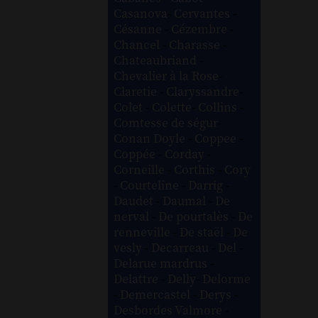
Casanova
-
Cervantes
-
Césanne
-
Cézembre
-
Chancel
-
Charasse
-
Chateaubriand
-
Chevalier à la Rose
-
Claretie
-
Claryssandre
-
Colet
-
Colette
-
Collins
-
Comtesse de ségur
-
Conan Doyle
-
Coppee
-
Coppée
-
Corday
-
Corneille
-
Corthis
-
Cory
-
Courteline
-
Darrig
-
Daudet
-
Daumal
-
De
nerval
-
De pourtalès
-
De
renneville
-
De staël
-
De
vesly
-
Decarreau
-
Del
-
Delarue mardrus
-
Delattre
-
Delly
-
Delorme
-
Demercastel
-
Derys
-
Desbordes Valmore
-