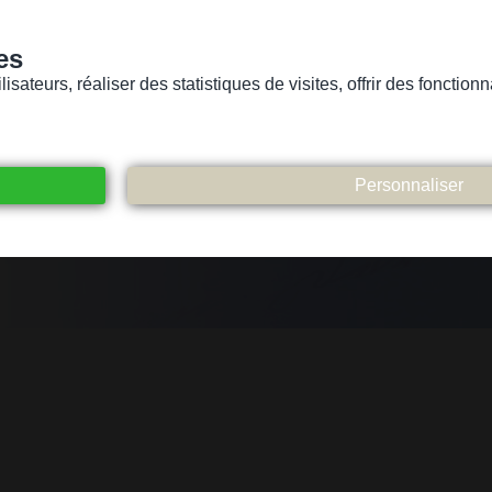
es
sateurs, réaliser des statistiques de visites, offrir des fonctio
Version pour personnes mal-voyantes ou non-voyantes
ices
Suivez-nous
Participez
Contact