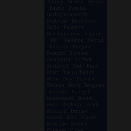
Aulnoy
-
Austen
-
Aycard
-
Balzac
-
Banville
-
Barbey d aurevilly
-
Barbusse
-
Baudelaire
-
Bazin
-
Beauvoir
-
Beecher stowe
-
Bégonia
´´lili´´
-
Bellême
-
Beltran
-
Bentzon
-
Bergerat
-
Bernard
-
Bernède
-
Bernhardt
-
Berthet
-
Berthoud
-
Bible
-
Binet
-
Bizet
-
Blasco ibanez
-
Bleue
-
Bloy
-
Boccace
-
Boileau
-
Borie
-
Bouguier
-
Bouniol
-
Bourget
-
Boussenard
-
Boutet
-
Bove
-
Boylesve
-
Brada
-
Braddon
-
Bringer
-
Brontë
-
Brot
-
Bruant
-
Brussolo
-
Burney
-
Cabanès
-
Cabot
-