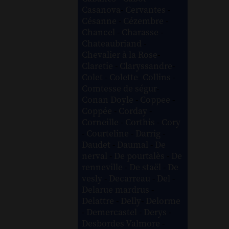
Casanova
-
Cervantes
-
Césanne
-
Cézembre
-
Chancel
-
Charasse
-
Chateaubriand
-
Chevalier à la Rose
-
Claretie
-
Claryssandre
-
Colet
-
Colette
-
Collins
-
Comtesse de ségur
-
Conan Doyle
-
Coppee
-
Coppée
-
Corday
-
Corneille
-
Corthis
-
Cory
-
Courteline
-
Darrig
-
Daudet
-
Daumal
-
De
nerval
-
De pourtalès
-
De
renneville
-
De staël
-
De
vesly
-
Decarreau
-
Del
-
Delarue mardrus
-
Delattre
-
Delly
-
Delorme
-
Demercastel
-
Derys
-
Desbordes Valmore
-