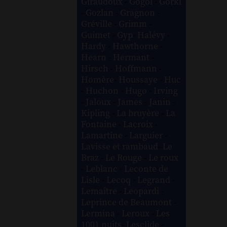
Giraudoux
-
Gogol
-
Gorki
-
Gozlan
-
Gragnon
-
Gréville
-
Grimm
-
Guimet
-
Gyp
-
Halévy
-
Hardy
-
Hawthorne
-
Hearn
-
Hermant
-
Hirsch
-
Hoffmann
-
Homère
-
Houssaye
-
Huc
-
Huchon
-
Hugo
-
Irving
-
Jaloux
-
James
-
Janin
-
Kipling
-
La bruyère
-
La
Fontaine
-
Lacroix
-
Lamartine
-
Larguier
-
Lavisse et rambaud
-
Le
Braz
-
Le Rouge
-
Le roux
-
Leblanc
-
Leconte de
Lisle
-
Lecoq
-
Legrand
-
Lemaître
-
Leopardi
-
Leprince de Beaumont
-
Lermina
-
Leroux
-
Les
1001 nuits
-
Lesclide
-