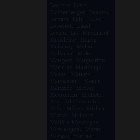
Lesueur
-
Level
-
Lichtenberger
-
London
-
Lorrain
-
Loti
-
Louÿs
-
Lovecraft
-
Luzel
-
Lycaon
-
Lys
-
Machiavel
-
Madeleine
-
Magog
-
Maizeroy
-
Malcor
-
Mallarmé
-
Malot
-
Mangeot
-
Margueritte
-
Marmier
-
Martin (qc)
-
Mason
-
Maturin
-
Maupassant
-
Meade
-
Mérimée
-
Mervez
-
Meyronein
-
Michelet
-
Miguel de Cervantes
-
Mille
-
Milosz
-
Mirbeau
-
Mistral
-
Moinaux
-
Molière
-
Montaigne
-
Montesquieu
-
Moran
-
Moreau
-
Mortier
-