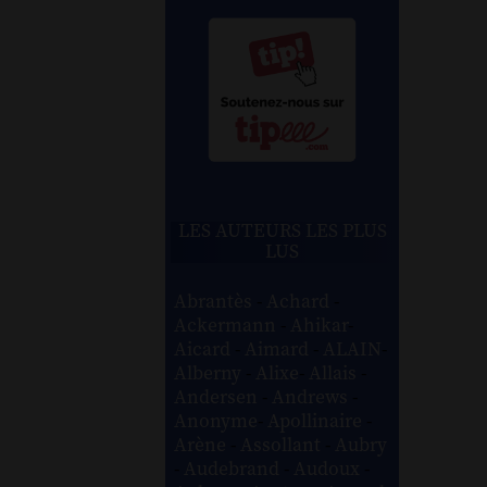
LES AUTEURS LES PLUS
LUS
Abrantès
-
Achard
-
Ackermann
-
Ahikar
-
Aicard
-
Aimard
-
ALAIN
-
Alberny
-
Alixe
-
Allais
-
Andersen
-
Andrews
-
Anonyme
-
Apollinaire
-
Arène
-
Assollant
-
Aubry
-
Audebrand
-
Audoux
-