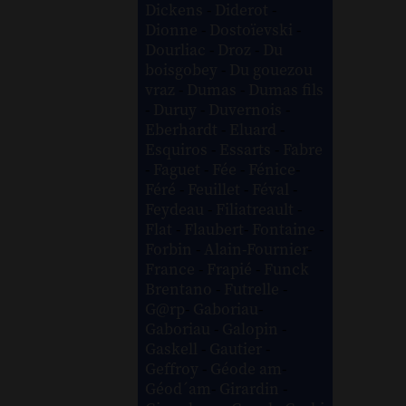
Dickens
-
Diderot
-
Dionne
-
Dostoïevski
-
Dourliac
-
Droz
-
Du
boisgobey
-
Du gouezou
vraz
-
Dumas
-
Dumas fils
-
Duruy
-
Duvernois
-
Eberhardt
-
Eluard
-
Esquiros
-
Essarts
-
Fabre
-
Faguet
-
Fée
-
Fénice
-
Féré
-
Feuillet
-
Féval
-
Feydeau
-
Filiatreault
-
Flat
-
Flaubert
-
Fontaine
-
Forbin
-
Alain-Fournier
-
France
-
Frapié
-
Funck
Brentano
-
Futrelle
-
G@rp
-
Gaboriau
-
Gaboriau
-
Galopin
-
Gaskell
-
Gautier
-
Geffroy
-
Géode am
-
Géod´am
-
Girardin
-