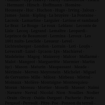
-
Guimet
-
Gyp
-
Halévy
-
Hardy
-
Hawthorne
-
Hearn
-
Hermant
-
Hirsch
-
Hoffmann
-
Homère
-
Houssaye
-
Huc
-
Huchon
-
Hugo
-
Irving
-
Jaloux
-
James
-
Janin
-
Kipling
-
La bruyère
-
La Fontaine
-
Lacroix
-
Lamartine
-
Larguier
-
Lavisse et rambaud
-
Le Braz
-
Le Rouge
-
Le roux
-
Leblanc
-
Leconte de
Lisle
-
Lecoq
-
Legrand
-
Lemaître
-
Leopardi
-
Leprince de Beaumont
-
Lermina
-
Leroux
-
Les
1001 nuits
-
Lesclide
-
Lesueur
-
Level
-
Lichtenberger
-
London
-
Lorrain
-
Loti
-
Louÿs
-
Lovecraft
-
Luzel
-
Lycaon
-
Lys
-
Machiavel
-
Madeleine
-
Magog
-
Maizeroy
-
Malcor
-
Mallarmé
-
Malot
-
Mangeot
-
Margueritte
-
Marmier
-
Martin
(qc)
-
Mason
-
Maturin
-
Maupassant
-
Meade
-
Mérimée
-
Mervez
-
Meyronein
-
Michelet
-
Miguel
de Cervantes
-
Mille
-
Milosz
-
Mirbeau
-
Mistral
-
Moinaux
-
Molière
-
Montaigne
-
Montesquieu
-
Moran
-
Moreau
-
Mortier
-
Moselli
-
Musset
-
Naïmi
-
Navarre
-
Nerval
-
Nicolaï
-
Nion
-
Noailles
-
Nodier
-
Orain
-
Orczy
-
Ouida
-
Ourgant
-
Pacherie
-
Pavie
-
Pergaud
-
Perrault
-
Pitre
-
Poe
-
Ponson du terrail
-