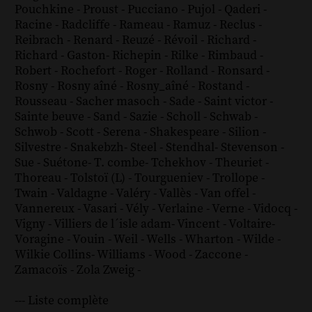
Pouchkine
-
Proust
-
Pucciano
-
Pujol
-
Qaderi
-
Racine
-
Radcliffe
-
Rameau
-
Ramuz
-
Reclus
-
Reibrach
-
Renard
-
Reuzé
-
Révoil
-
Richard
-
Richard - Gaston
-
Richepin
-
Rilke
-
Rimbaud
-
Robert
-
Rochefort
-
Roger
-
Rolland
-
Ronsard
-
Rosny
-
Rosny aîné
-
Rosny_aîné
-
Rostand
-
Rousseau
-
Sacher masoch
-
Sade
-
Saint victor
-
Sainte beuve
-
Sand
-
Sazie
-
Scholl
-
Schwab
-
Schwob
-
Scott
-
Serena
-
Shakespeare
-
Silion
-
Silvestre
-
Snakebzh
-
Steel
-
Stendhal
-
Stevenson
-
Sue
-
Suétone
-
T. combe
-
Tchekhov
-
Theuriet
-
Thoreau
-
Tolstoï (L)
-
Tourgueniev
-
Trollope
-
Twain
-
Valdagne
-
Valéry
-
Vallès
-
Van offel
-
Vannereux
-
Vasari
-
Vély
-
Verlaine
-
Verne
-
Vidocq
-
Vigny
-
Villiers de l´isle adam
-
Vincent
-
Voltaire
-
Voragine
-
Vouin
-
Weil
-
Wells
-
Wharton
-
Wilde
-
Wilkie Collins
-
Williams
-
Wood
-
Zaccone
-
Zamacoïs
-
Zola
Zweig
-
--- Liste complète