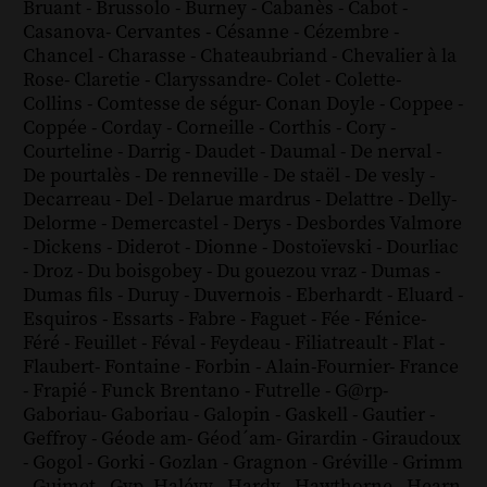
Bruant
-
Brussolo
-
Burney
-
Cabanès
-
Cabot
-
Casanova
-
Cervantes
-
Césanne
-
Cézembre
-
Chancel
-
Charasse
-
Chateaubriand
-
Chevalier à la
Rose
-
Claretie
-
Claryssandre
-
Colet
-
Colette
-
Collins
-
Comtesse de ségur
-
Conan Doyle
-
Coppee
-
Coppée
-
Corday
-
Corneille
-
Corthis
-
Cory
-
Courteline
-
Darrig
-
Daudet
-
Daumal
-
De nerval
-
De pourtalès
-
De renneville
-
De staël
-
De vesly
-
Decarreau
-
Del
-
Delarue mardrus
-
Delattre
-
Delly
-
Delorme
-
Demercastel
-
Derys
-
Desbordes Valmore
-
Dickens
-
Diderot
-
Dionne
-
Dostoïevski
-
Dourliac
-
Droz
-
Du boisgobey
-
Du gouezou vraz
-
Dumas
-
Dumas fils
-
Duruy
-
Duvernois
-
Eberhardt
-
Eluard
-
Esquiros
-
Essarts
-
Fabre
-
Faguet
-
Fée
-
Fénice
-
Féré
-
Feuillet
-
Féval
-
Feydeau
-
Filiatreault
-
Flat
-
Flaubert
-
Fontaine
-
Forbin
-
Alain-Fournier
-
France
-
Frapié
-
Funck Brentano
-
Futrelle
-
G@rp
-
Gaboriau
-
Gaboriau
-
Galopin
-
Gaskell
-
Gautier
-
Geffroy
-
Géode am
-
Géod´am
-
Girardin
-
Giraudoux
-
Gogol
-
Gorki
-
Gozlan
-
Gragnon
-
Gréville
-
Grimm