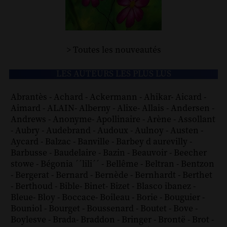
> Toutes les nouveautés
LES AUTEURS LES PLUS LUS
Abrantès
-
Achard
-
Ackermann
-
Ahikar
-
Aicard
-
Aimard
-
ALAIN
-
Alberny
-
Alixe
-
Allais
-
Andersen
-
Andrews
-
Anonyme
-
Apollinaire
-
Arène
-
Assollant
-
Aubry
-
Audebrand
-
Audoux
-
Aulnoy
-
Austen
-
Aycard
-
Balzac
-
Banville
-
Barbey d aurevilly
-
Barbusse
-
Baudelaire
-
Bazin
-
Beauvoir
-
Beecher
stowe
-
Bégonia ´´lili´´
-
Bellême
-
Beltran
-
Bentzon
-
Bergerat
-
Bernard
-
Bernède
-
Bernhardt
-
Berthet
-
Berthoud
-
Bible
-
Binet
-
Bizet
-
Blasco ibanez
-
Bleue
-
Bloy
-
Boccace
-
Boileau
-
Borie
-
Bouguier
-
Bouniol
-
Bourget
-
Boussenard
-
Boutet
-
Bove
-
Boylesve
-
Brada
-
Braddon
-
Bringer
-
Brontë
-
Brot
-