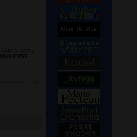
e Huber
,
Ezwa
,
STORGOUEFF