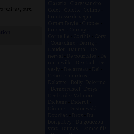
Claretie
-
Claryssandre
-
versaires, eux,
Colet
-
Colette
-
Collins
-
Comtesse de ségur
-
Conan Doyle
-
Coppee
-
Coppée
-
Corday
-
ation
Corneille
-
Corthis
-
Cory
-
Courteline
-
Darrig
-
Daudet
-
Daumal
-
De
nerval
-
De pourtalès
-
De
renneville
-
De staël
-
De
vesly
-
Decarreau
-
Del
-
Delarue mardrus
-
Delattre
-
Delly
-
Delorme
-
Demercastel
-
Derys
-
Desbordes Valmore
-
Dickens
-
Diderot
-
Dionne
-
Dostoïevski
-
Dourliac
-
Droz
-
Du
boisgobey
-
Du gouezou
vraz
-
Dumas
-
Dumas fils