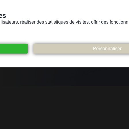
es
sateurs, réaliser des statistiques de visites, offrir des fonctio
Version pour personnes mal-voyantes ou non-voyantes
ices
Suivez-nous
Participez
Contact