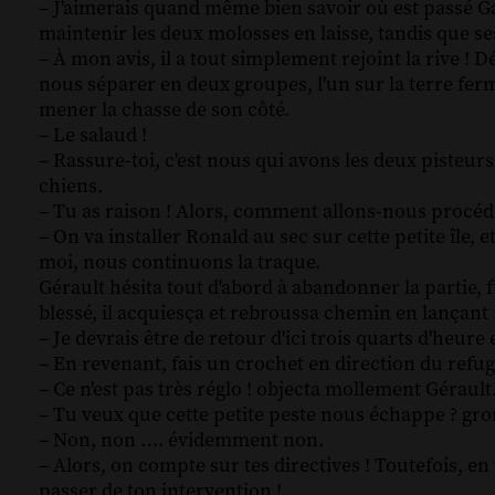
– J'aimerais quand même bien savoir où est passé Gari
maintenir les deux molosses en laisse, tandis que s
– À mon avis, il a tout simplement rejoint la rive ! Dé
nous séparer en deux groupes, l'un sur la terre ferme
mener la chasse de son côté.
– Le salaud !
– Rassure-toi, c'est nous qui avons les deux pisteurs
chiens.
– Tu as raison ! Alors, comment allons-nous procéde
– On va installer Ronald au sec sur cette petite île,
moi, nous continuons la traque.
Gérault hésita tout d'abord à abandonner la partie, f
blessé, il acquiesça et rebroussa chemin en lançant 
– Je devrais être de retour d'ici trois quarts d'heure
– En revenant, fais un crochet en direction du refuge
– Ce n'est pas très réglo ! objecta mollement Gérault
– Tu veux que cette petite peste nous échappe ? gr
– Non, non …. évidemment non.
– Alors, on compte sur tes directives ! Toutefois, e
passer de ton intervention !