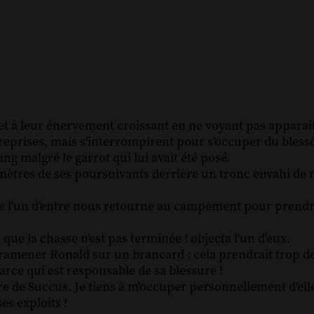
et à leur énervement croissant en ne voyant pas apparaî
reprises, mais s'interrompirent pour s'occuper du blessé
ng malgré le garrot qui lui avait été posé.
 mètres de ses poursuivants derrière un tronc envahi de 
que l'un d'entre nous retourne au campement pour prendre
nt que la chasse n'est pas terminée ! objecta l'un d'eux.
as ramener Ronald sur un brancard : cela prendrait trop d
 garce qui est responsable de sa blessure !
ître de Succus. Je tiens à m'occuper personnellement d'ell
es exploits !