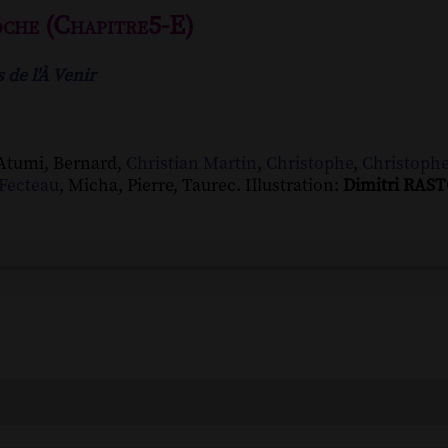
oche (Chapitre5-E)
 de l'À Venir
 Atumi, Bernard,
Christian Martin
,
Christophe
,
Christoph
Fecteau
, Micha, Pierre, Taurec. Illustration:
Dimitri RA