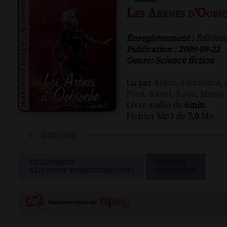
Les Arenes d'Oobi
Enregistrement :
Éditions
Publication : 2009-09-22
Genre: Science fiction
Lu par
Aldor
,
Alexandre
,
Fred
,
Kaael
,
Ka00
,
Mario 
Livre audio de
6min
Fichier Mp3 de
7,0
Mo
TÉLÉCHARGER
SIGNALER
(CLIC DROIT "ENREGISTRER SOUS")
UNE ERREUR