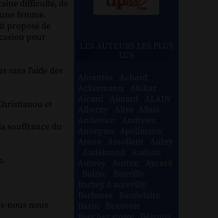
aine difficulté, de
jeune femme.
ait proposé de
occasion pour
LES AUTEURS LES PLUS
LUS
s sans l'aide des
Abrantès
-
Achard
-
Ackermann
-
Ahikar
-
Aicard
-
Aimard
-
ALAIN
-
Christianou et
Alberny
-
Alixe
-
Allais
-
Andersen
-
Andrews
-
 la souffrance du
Anonyme
-
Apollinaire
-
Arène
-
Assollant
-
Aubry
-
Audebrand
-
Audoux
-
m.
Aulnoy
-
Austen
-
Aycard
-
Balzac
-
Banville
-
Barbey d aurevilly
-
Barbusse
-
Baudelaire
-
ons-nous nous
Bazin
-
Beauvoir
-
Beecher stowe
-
Bégonia