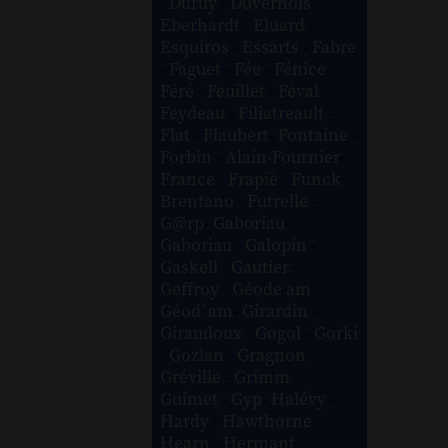
-
Duruy
-
Duvernois
-
Eberhardt
-
Eluard
-
Esquiros
-
Essarts
-
Fabre
-
Faguet
-
Fée
-
Fénice
-
Féré
-
Feuillet
-
Féval
-
Feydeau
-
Filiatreault
-
Flat
-
Flaubert
-
Fontaine
-
Forbin
-
Alain-Fournier
-
France
-
Frapié
-
Funck
Brentano
-
Futrelle
-
G@rp
-
Gaboriau
-
Gaboriau
-
Galopin
-
Gaskell
-
Gautier
-
Geffroy
-
Géode am
-
Géod´am
-
Girardin
-
Giraudoux
-
Gogol
-
Gorki
-
Gozlan
-
Gragnon
-
Gréville
-
Grimm
-
Guimet
-
Gyp
-
Halévy
-
Hardy
-
Hawthorne
-
Hearn
-
Hermant
-