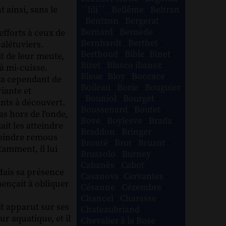
 ainsi, sans le
´´lili´´
-
Bellême
-
Beltran
-
Bentzon
-
Bergerat
-
Bernard
-
Bernède
-
efforts à ceux de
Bernhardt
-
Berthet
-
alétuviers.
Berthoud
-
Bible
-
Binet
-
it de leur meute,
Bizet
-
Blasco ibanez
-
'à mi-cuisse.
Bleue
-
Bloy
-
Boccace
-
ita cependant de
Boileau
-
Borie
-
Bouguier
riante et
-
Bouniol
-
Bourget
-
ants à découvert.
Boussenard
-
Boutet
-
as hors de l'onde,
Bove
-
Boylesve
-
Brada
-
it les atteindre
Braddon
-
Bringer
-
 moindre remous
Brontë
-
Brot
-
Bruant
-
tamment, il lui
Brussolo
-
Burney
-
Cabanès
-
Cabot
-
Mais sa présence
Casanova
-
Cervantes
-
ençait à obliquer
Césanne
-
Cézembre
-
Chancel
-
Charasse
-
it apparut sur ses
Chateaubriand
-
ur aquatique, et il
Chevalier à la Rose
-