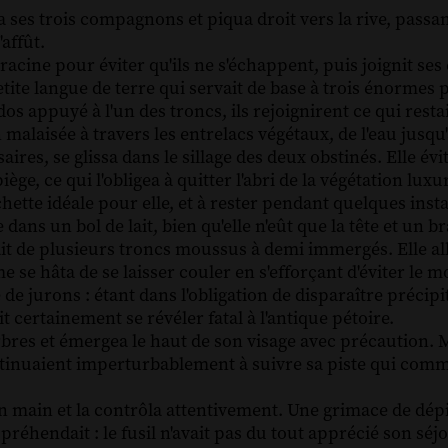
 ses trois compagnons et piqua droit vers la rive, passant
'affût.
acine pour éviter qu'ils ne s'échappent, puis joignit ses 
ite langue de terre qui servait de base à trois énormes p
dos appuyé à l'un des troncs, ils rejoignirent ce qui resta
 malaisée à travers les entrelacs végétaux, de l'eau jusqu
ires, se glissa dans le sillage des deux obstinés. Elle év
iège, ce qui l'obligea à quitter l'abri de la végétation luxu
chette idéale pour elle, et à rester pendant quelques inst
ans un bol de lait, bien qu'elle n'eût que la tête et un br
ait de plusieurs troncs moussus à demi immergés. Elle alla
se hâta de se laisser couler en s'efforçant d'éviter le
e jurons : étant dans l'obligation de disparaître précipi
ait certainement se révéler fatal à l'antique pétoire.
arbres et émergea le haut de son visage avec précaution. 
ontinuaient imperturbablement à suivre sa piste qui comm
t en main et la contrôla attentivement. Une grimace de dép
ppréhendait : le fusil n'avait pas du tout apprécié son séjo