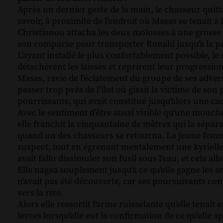
Après un dernier geste de la main, le chasseur quitta
savoir, à proximité de l'endroit où Masas se tenait à l
Christianou attacha les deux molosses à une grosse r
son comparse pour transporter Ronald jusqu'à la pet
L'ayant installé le plus confortablement possible, le 
détachèrent les laisses et reprirent leur progression
Masas, ravie de l'éclatement du groupe de ses adversa
passer trop près de l'îlot où gisait la victime de son p
pourrissante, qui avait constitué jusqu'alors une ca
Avec le sentiment d'être aussi visible qu'une mouche d
elle franchit la cinquantaine de mètres qui la sépar
quand un des chasseurs se retourna. La jeune femme 
suspect, tout en égrenant mentalement une kyrielle d
avait fallu dissimuler son fusil sous l'eau, et cela all
Elle nagea souplement jusqu'à ce qu'elle gagne les 
n'avait pas été découverte, car ses poursuivants c
vers la rive.
Alors elle ressortit l'arme ruisselante qu'elle tenai
lèvres lorsqu'elle eut la confirmation de ce qu'elle a