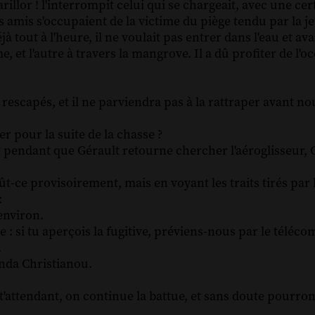
llor ! l'interrompit celui qui se chargeait, avec une cert
es amis s'occupaient de la victime du piège tendu par la 
jà tout à l'heure, il ne voulait pas entrer dans l'eau et av
, et l'autre à travers la mangrove. Il a dû profiter de l'
 rescapés, et il ne parviendra pas à la rattraper avant nou
r pour la suite de la chasse ?
 et pendant que Gérault retourne chercher l'aéroglisseur, 
ût-ce provisoirement, mais en voyant les traits tirés par
:
 environ.
 : si tu aperçois la fugitive, préviens-nous par le téléco
.
onda Christianou.
n t'attendant, on continue la battue, et sans doute pourr