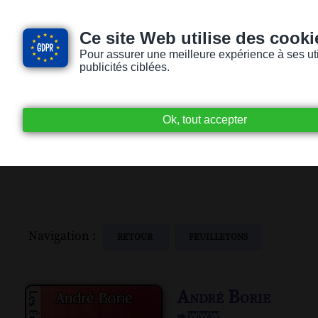
Ce site Web utilise des cooki
Pour assurer une meilleure expérience à ses utili
publicités ciblées.
Accueil
Livres audio
Lecteurs / Lectr
Navigation :
RETOUR
FEUILLETONS
André Borie