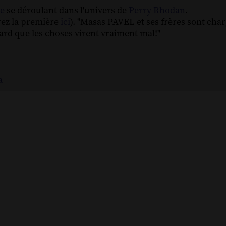
ie
se déroulant dans l'univers de
Perry Rhodan
.
ez la première
ici
). "Masas PAVEL et ses frères sont cha
tard que les choses virent vraiment mal!"
a