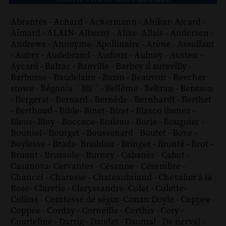
Abrantès
-
Achard
-
Ackermann
-
Ahikar
-
Aicard
-
Aimard
-
ALAIN
-
Alberny
-
Alixe
-
Allais
-
Andersen
-
Andrews
-
Anonyme
-
Apollinaire
-
Arène
-
Assollant
-
Aubry
-
Audebrand
-
Audoux
-
Aulnoy
-
Austen
-
Aycard
-
Balzac
-
Banville
-
Barbey d aurevilly
-
Barbusse
-
Baudelaire
-
Bazin
-
Beauvoir
-
Beecher
stowe
-
Bégonia ´´lili´´
-
Bellême
-
Beltran
-
Bentzon
-
Bergerat
-
Bernard
-
Bernède
-
Bernhardt
-
Berthet
-
Berthoud
-
Bible
-
Binet
-
Bizet
-
Blasco ibanez
-
Bleue
-
Bloy
-
Boccace
-
Boileau
-
Borie
-
Bouguier
-
Bouniol
-
Bourget
-
Boussenard
-
Boutet
-
Bove
-
Boylesve
-
Brada
-
Braddon
-
Bringer
-
Brontë
-
Brot
-
Bruant
-
Brussolo
-
Burney
-
Cabanès
-
Cabot
-
Casanova
-
Cervantes
-
Césanne
-
Cézembre
-
Chancel
-
Charasse
-
Chateaubriand
-
Chevalier à la
Rose
-
Claretie
-
Claryssandre
-
Colet
-
Colette
-
Collins
-
Comtesse de ségur
-
Conan Doyle
-
Coppee
-
Coppée
-
Corday
-
Corneille
-
Corthis
-
Cory
-
Courteline
-
Darrig
-
Daudet
-
Daumal
-
De nerval
-