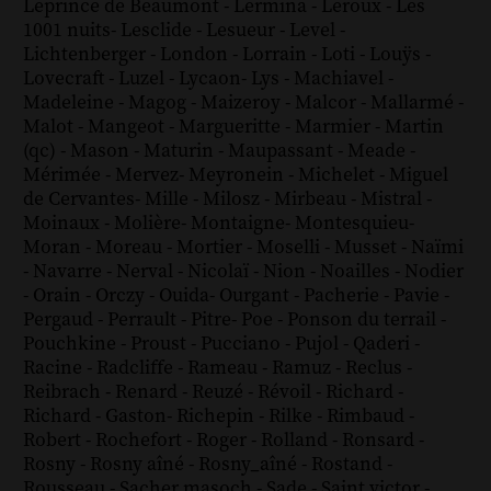
Leprince de Beaumont
-
Lermina
-
Leroux
-
Les
1001 nuits
-
Lesclide
-
Lesueur
-
Level
-
Lichtenberger
-
London
-
Lorrain
-
Loti
-
Louÿs
-
Lovecraft
-
Luzel
-
Lycaon
-
Lys
-
Machiavel
-
Madeleine
-
Magog
-
Maizeroy
-
Malcor
-
Mallarmé
-
Malot
-
Mangeot
-
Margueritte
-
Marmier
-
Martin
(qc)
-
Mason
-
Maturin
-
Maupassant
-
Meade
-
Mérimée
-
Mervez
-
Meyronein
-
Michelet
-
Miguel
de Cervantes
-
Mille
-
Milosz
-
Mirbeau
-
Mistral
-
Moinaux
-
Molière
-
Montaigne
-
Montesquieu
-
Moran
-
Moreau
-
Mortier
-
Moselli
-
Musset
-
Naïmi
-
Navarre
-
Nerval
-
Nicolaï
-
Nion
-
Noailles
-
Nodier
-
Orain
-
Orczy
-
Ouida
-
Ourgant
-
Pacherie
-
Pavie
-
Pergaud
-
Perrault
-
Pitre
-
Poe
-
Ponson du terrail
-
Pouchkine
-
Proust
-
Pucciano
-
Pujol
-
Qaderi
-
Racine
-
Radcliffe
-
Rameau
-
Ramuz
-
Reclus
-
Reibrach
-
Renard
-
Reuzé
-
Révoil
-
Richard
-
Richard - Gaston
-
Richepin
-
Rilke
-
Rimbaud
-
Robert
-
Rochefort
-
Roger
-
Rolland
-
Ronsard
-
Rosny
-
Rosny aîné
-
Rosny_aîné
-
Rostand
-
Rousseau
-
Sacher masoch
-
Sade
-
Saint victor
-