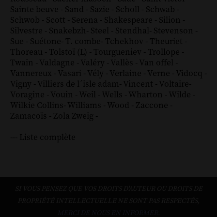
Sainte beuve
-
Sand
-
Sazie
-
Scholl
-
Schwab
-
Schwob
-
Scott
-
Serena
-
Shakespeare
-
Silion
-
Silvestre
-
Snakebzh
-
Steel
-
Stendhal
-
Stevenson
-
Sue
-
Suétone
-
T. combe
-
Tchekhov
-
Theuriet
-
Thoreau
-
Tolstoï (L)
-
Tourgueniev
-
Trollope
-
Twain
-
Valdagne
-
Valéry
-
Vallès
-
Van offel
-
Vannereux
-
Vasari
-
Vély
-
Verlaine
-
Verne
-
Vidocq
-
Vigny
-
Villiers de l´isle adam
-
Vincent
-
Voltaire
-
Voragine
-
Vouin
-
Weil
-
Wells
-
Wharton
-
Wilde
-
Wilkie Collins
-
Williams
-
Wood
-
Zaccone
-
Zamacoïs
-
Zola
Zweig
-
--- Liste complète
SI VOUS PENSEZ QUE VOS DROITS D'AUTEUR OU DROITS DE
PROPRIÉTÉ INTELLECTUELLE NE SONT PAS RESPECTÉS,
MERCI DE NOUS EN INFORMER.