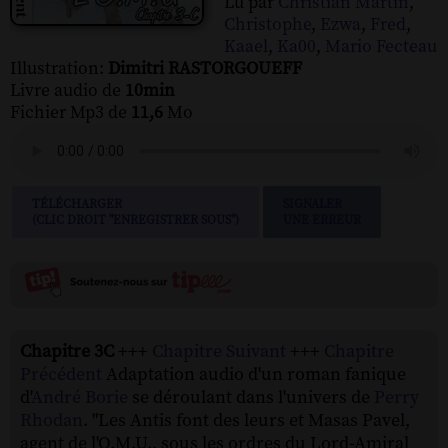
Lu par
Christian Martin
,
Christophe
,
Ezwa
,
Fred
,
Kaael
,
Ka00
,
Mario Fecteau
Illustration:
Dimitri RASTORGOUEFF
Livre audio de
10min
Fichier Mp3 de
11,6
Mo
TÉLÉCHARGER
SIGNALER
(CLIC DROIT "ENREGISTRER SOUS")
UNE ERREUR
Chapitre 3C
+++
Chapitre Suivant
+++
Chapitre
Précédent
Adaptation audio d'un roman fanique
d'
André Borie
se déroulant dans l'univers de
Perry
Rhodan
. "Les Antis font des leurs et Masas Pavel,
agent de l'O.M.U., sous les ordres du Lord-Amiral