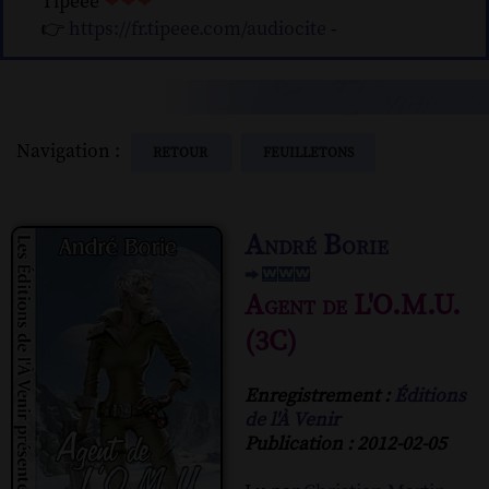
Tipeee
❤❤❤
👉
https://fr.tipeee.com/audiocite
-
Navigation :
RETOUR
FEUILLETONS
André Borie
Agent de L'O.M.U.
(3C)
Enregistrement :
Éditions
de l'À Venir
Publication : 2012-02-05