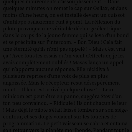
quelques mouvements d’assouplissement. – Dans
quelques minutes on remet le cap sur Osilax, et dans
moins d’une heure, on est installé devant un cuissot
d’antilope osilaxienne cuit à point. La réflexion du
pilote provoqua une véritable décharge électrique
dans le corps de la jeune femme qui se leva d’un bond
et se précipita sur l’intercom. – Bon Dieu ! Cela fait
une éternité qu’ils n’ont pas appelé ! – Mais c’est vrai
ça ! Avec tous les essais qu’on vient d’effectuer, je les
avais complètement oubliés ! Masas lança un appel
qui n’apporta aucune réponse. Elle récidiva à
plusieurs reprises d’une voix de plus en plus
angoissée. Mais le récepteur resta désespérément
muet. – Il leur est arrivé quelque chose ! – Leur
minicom est peut-être en panne, suggéra Stev d’un
ton peu convaincu. – Ridicule ! Ils ont chacun le leur
! Mais déjà le pilote s’était laissé tomber sur son siège-
contour, et ses doigts volaient sur les touches de
programmation. Le petit vaisseau se cabra et entama
son retour vers la planète moribonde. Pendant tout le