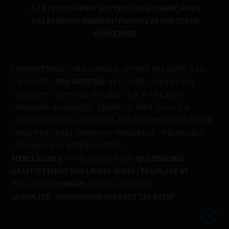
À LA DIVULGATION D’ATTEINTES AU DROIT, NOUS
ENLÈVERONS IMMÉDIATEMENT LES CONTENUS
CONCERNÉS
CONSENTEMENT DES COOKIES
-
NOTICE RELATIVE À LA
VIE PRIVÉE
- NOS SOURCES:
ART LIBRE
-
ATRAMENTA
-
AUDACITY
-
AUTEURS DU LIBRE
-
B.N.F
-
CREATIVE
COMMONS
-
DOGMAZIC
-
EBOOK
-
FLICKR
-
GALLICA
-
INLIBROVERITAS
-
JAMENDO
-
LES ÉDITIONS DE L'À VENIR
-
MUSOPEN
-
WIKI COMMONS
-
WIKIPEDIA
-
WIKISOURCE
-
PIXABAY
-
NOS RÉFÉRENCEURS
MERCI AU SITE
WWW.ARCHIVE.ORG
QUI HÉBERGE
GRATUITEMENT NOS LIVRES AUDIO | TEMPLATE BY
W3LAYOUTS
| DESIGN:
AGORA CRÉATION
AUDIOCITÉ - ASSOCIATION SANS BUT LUCRATIF