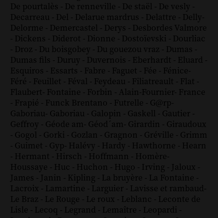
De pourtalès
-
De renneville
-
De staël
-
De vesly
-
Decarreau
-
Del
-
Delarue mardrus
-
Delattre
-
Delly
-
Delorme
-
Demercastel
-
Derys
-
Desbordes Valmore
-
Dickens
-
Diderot
-
Dionne
-
Dostoïevski
-
Dourliac
-
Droz
-
Du boisgobey
-
Du gouezou vraz
-
Dumas
-
Dumas fils
-
Duruy
-
Duvernois
-
Eberhardt
-
Eluard
-
Esquiros
-
Essarts
-
Fabre
-
Faguet
-
Fée
-
Fénice
-
Féré
-
Feuillet
-
Féval
-
Feydeau
-
Filiatreault
-
Flat
-
Flaubert
-
Fontaine
-
Forbin
-
Alain-Fournier
-
France
-
Frapié
-
Funck Brentano
-
Futrelle
-
G@rp
-
Gaboriau
-
Gaboriau
-
Galopin
-
Gaskell
-
Gautier
-
Geffroy
-
Géode am
-
Géod´am
-
Girardin
-
Giraudoux
-
Gogol
-
Gorki
-
Gozlan
-
Gragnon
-
Gréville
-
Grimm
-
Guimet
-
Gyp
-
Halévy
-
Hardy
-
Hawthorne
-
Hearn
-
Hermant
-
Hirsch
-
Hoffmann
-
Homère
-
Houssaye
-
Huc
-
Huchon
-
Hugo
-
Irving
-
Jaloux
-
James
-
Janin
-
Kipling
-
La bruyère
-
La Fontaine
-
Lacroix
-
Lamartine
-
Larguier
-
Lavisse et rambaud
-
Le Braz
-
Le Rouge
-
Le roux
-
Leblanc
-
Leconte de
Lisle
-
Lecoq
-
Legrand
-
Lemaître
-
Leopardi
-