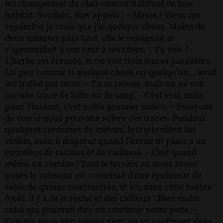
les changeaient du clair-obscur habituel de leur
habitat. Soudain, Stev appela : – Masas ? Viens me
rejoindre, je crois que j’ai quelque chose. Moins de
deux minutes plus tard, elle le rejoignait et
s’agenouillait à son tour à ses côtés. – Tu vois ?
L’herbe est écrasée, et on voit trois traces parallèles.
Un peu comme si quelque chose ou quelqu’un... avait
été traîné par terre. – Tu as raison. mais on ne voit
aucune trace de lutte ou de sang. – C’est vrai, mais
pour l’instant, c’est notre premier indice. – Essayons
de voir si nous pouvons suivre ces traces. Pendant
quelques centaines de mètres, le triple sillon fut
visible, mais il disparut quand l’herbe fit place à un
entrelacs de racines et de caillasse. – C’est quand
même un comble ! Tout le terrain où nous avons
posés le vaisseau est constitué d’une épaisseur de
sable de quinze centimètres, et ici, dans cette foutue
forêt, il y a de la roche et des cailloux ! Bien malin
celui qui pourrait dire où continue notre piste. –
Comme nous n’en savons rien, on va continuer dans