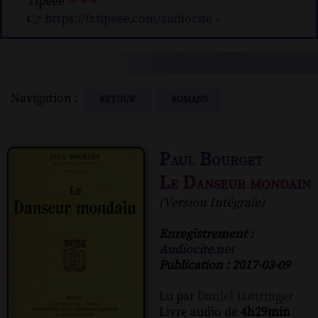
Tipeee
❤❤❤
👉
https://fr.tipeee.com/audiocite
-
Navigation :
RETOUR
ROMANS
Paul Bourget
Le Danseur mondain
(Version Intégrale)
Enregistrement :
Audiocite.net
Publication : 2017-03-09
Lu par
Daniel Luttringer
Livre audio de
4h29min