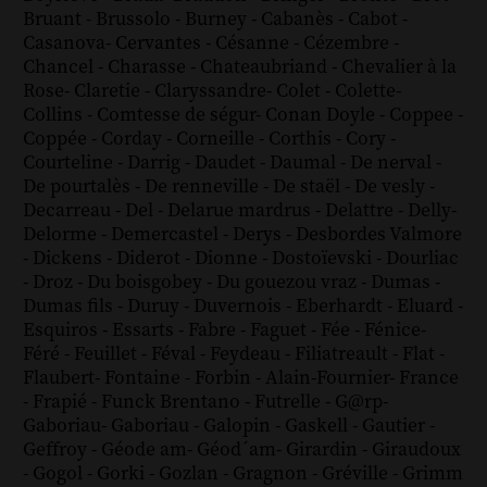
Bruant
-
Brussolo
-
Burney
-
Cabanès
-
Cabot
-
Casanova
-
Cervantes
-
Césanne
-
Cézembre
-
Chancel
-
Charasse
-
Chateaubriand
-
Chevalier à la
Rose
-
Claretie
-
Claryssandre
-
Colet
-
Colette
-
Collins
-
Comtesse de ségur
-
Conan Doyle
-
Coppee
-
Coppée
-
Corday
-
Corneille
-
Corthis
-
Cory
-
Courteline
-
Darrig
-
Daudet
-
Daumal
-
De nerval
-
De pourtalès
-
De renneville
-
De staël
-
De vesly
-
Decarreau
-
Del
-
Delarue mardrus
-
Delattre
-
Delly
-
Delorme
-
Demercastel
-
Derys
-
Desbordes Valmore
-
Dickens
-
Diderot
-
Dionne
-
Dostoïevski
-
Dourliac
-
Droz
-
Du boisgobey
-
Du gouezou vraz
-
Dumas
-
Dumas fils
-
Duruy
-
Duvernois
-
Eberhardt
-
Eluard
-
Esquiros
-
Essarts
-
Fabre
-
Faguet
-
Fée
-
Fénice
-
Féré
-
Feuillet
-
Féval
-
Feydeau
-
Filiatreault
-
Flat
-
Flaubert
-
Fontaine
-
Forbin
-
Alain-Fournier
-
France
-
Frapié
-
Funck Brentano
-
Futrelle
-
G@rp
-
Gaboriau
-
Gaboriau
-
Galopin
-
Gaskell
-
Gautier
-
Geffroy
-
Géode am
-
Géod´am
-
Girardin
-
Giraudoux
-
Gogol
-
Gorki
-
Gozlan
-
Gragnon
-
Gréville
-
Grimm