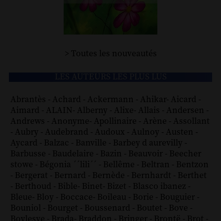
> Toutes les nouveautés
LES AUTEURS LES PLUS LUS
Abrantès
-
Achard
-
Ackermann
-
Ahikar
-
Aicard
-
Aimard
-
ALAIN
-
Alberny
-
Alixe
-
Allais
-
Andersen
-
Andrews
-
Anonyme
-
Apollinaire
-
Arène
-
Assollant
-
Aubry
-
Audebrand
-
Audoux
-
Aulnoy
-
Austen
-
Aycard
-
Balzac
-
Banville
-
Barbey d aurevilly
-
Barbusse
-
Baudelaire
-
Bazin
-
Beauvoir
-
Beecher
stowe
-
Bégonia ´´lili´´
-
Bellême
-
Beltran
-
Bentzon
-
Bergerat
-
Bernard
-
Bernède
-
Bernhardt
-
Berthet
-
Berthoud
-
Bible
-
Binet
-
Bizet
-
Blasco ibanez
-
Bleue
-
Bloy
-
Boccace
-
Boileau
-
Borie
-
Bouguier
-
Bouniol
-
Bourget
-
Boussenard
-
Boutet
-
Bove
-
Boylesve
-
Brada
-
Braddon
-
Bringer
-
Brontë
-
Brot
-