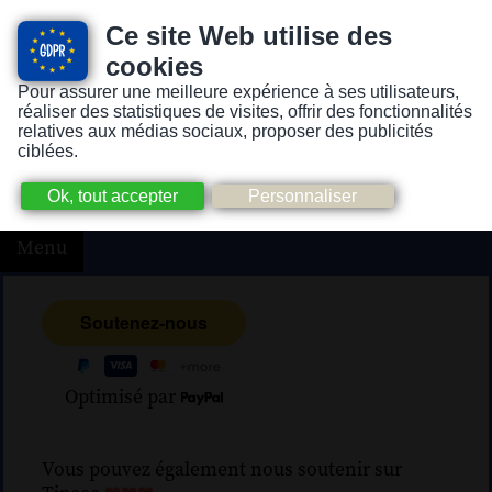
Ce site Web utilise des
cookies
Pour assurer une meilleure expérience à ses utilisateurs,
Version pour personnes mal-voyantes ou non-voyantes
réaliser des statistiques de visites, offrir des fonctionnalités
relatives aux médias sociaux, proposer des publicités
ciblées.
Menu
Optimisé par
Vous pouvez également nous soutenir sur