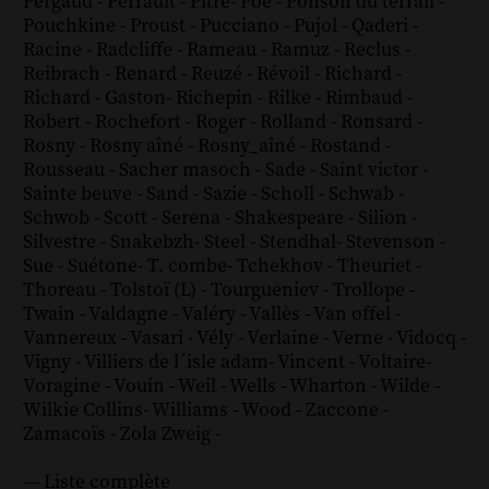
Pergaud
-
Perrault
-
Pitre
-
Poe
-
Ponson du terrail
-
Pouchkine
-
Proust
-
Pucciano
-
Pujol
-
Qaderi
-
Racine
-
Radcliffe
-
Rameau
-
Ramuz
-
Reclus
-
Reibrach
-
Renard
-
Reuzé
-
Révoil
-
Richard
-
Richard - Gaston
-
Richepin
-
Rilke
-
Rimbaud
-
Robert
-
Rochefort
-
Roger
-
Rolland
-
Ronsard
-
Rosny
-
Rosny aîné
-
Rosny_aîné
-
Rostand
-
Rousseau
-
Sacher masoch
-
Sade
-
Saint victor
-
Sainte beuve
-
Sand
-
Sazie
-
Scholl
-
Schwab
-
Schwob
-
Scott
-
Serena
-
Shakespeare
-
Silion
-
Silvestre
-
Snakebzh
-
Steel
-
Stendhal
-
Stevenson
-
Sue
-
Suétone
-
T. combe
-
Tchekhov
-
Theuriet
-
Thoreau
-
Tolstoï (L)
-
Tourgueniev
-
Trollope
-
Twain
-
Valdagne
-
Valéry
-
Vallès
-
Van offel
-
Vannereux
-
Vasari
-
Vély
-
Verlaine
-
Verne
-
Vidocq
-
Vigny
-
Villiers de l´isle adam
-
Vincent
-
Voltaire
-
Voragine
-
Vouin
-
Weil
-
Wells
-
Wharton
-
Wilde
-
Wilkie Collins
-
Williams
-
Wood
-
Zaccone
-
Zamacoïs
-
Zola
Zweig
-
--- Liste complète