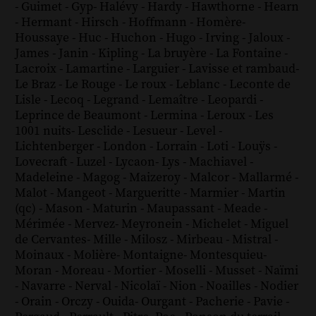
-
Guimet
-
Gyp
-
Halévy
-
Hardy
-
Hawthorne
-
Hearn
-
Hermant
-
Hirsch
-
Hoffmann
-
Homère
-
Houssaye
-
Huc
-
Huchon
-
Hugo
-
Irving
-
Jaloux
-
James
-
Janin
-
Kipling
-
La bruyère
-
La Fontaine
-
Lacroix
-
Lamartine
-
Larguier
-
Lavisse et rambaud
-
Le Braz
-
Le Rouge
-
Le roux
-
Leblanc
-
Leconte de
Lisle
-
Lecoq
-
Legrand
-
Lemaître
-
Leopardi
-
Leprince de Beaumont
-
Lermina
-
Leroux
-
Les
1001 nuits
-
Lesclide
-
Lesueur
-
Level
-
Lichtenberger
-
London
-
Lorrain
-
Loti
-
Louÿs
-
Lovecraft
-
Luzel
-
Lycaon
-
Lys
-
Machiavel
-
Madeleine
-
Magog
-
Maizeroy
-
Malcor
-
Mallarmé
-
Malot
-
Mangeot
-
Margueritte
-
Marmier
-
Martin
(qc)
-
Mason
-
Maturin
-
Maupassant
-
Meade
-
Mérimée
-
Mervez
-
Meyronein
-
Michelet
-
Miguel
de Cervantes
-
Mille
-
Milosz
-
Mirbeau
-
Mistral
-
Moinaux
-
Molière
-
Montaigne
-
Montesquieu
-
Moran
-
Moreau
-
Mortier
-
Moselli
-
Musset
-
Naïmi
-
Navarre
-
Nerval
-
Nicolaï
-
Nion
-
Noailles
-
Nodier
-
Orain
-
Orczy
-
Ouida
-
Ourgant
-
Pacherie
-
Pavie
-