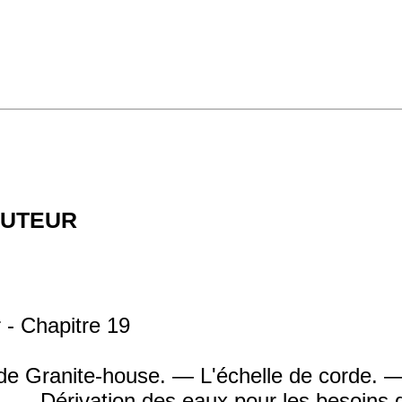
auteur
r - Chapitre 19
de Granite-house. — L'échelle de corde. 
. — Dérivation des eaux pour les besoins