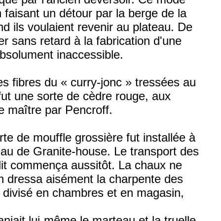
faisant un détour par la berge de la
d ils voulaient revenir au plateau. De
r sans retard à la fabrication d'une
 absolument inaccessible.
s fibres du « curry-jonc » tressées au
fut une sorte de cèdre rouge, aux
de maître par Pencroff.
e de mouffle grossière fut installée à
veau de Granite-house. Le transport des
 dit commença aussitôt. La chaux ne
 On dressa aisément la charpente des
fut divisé en chambres et en magasin,
niait lui-même le marteau et la truelle.