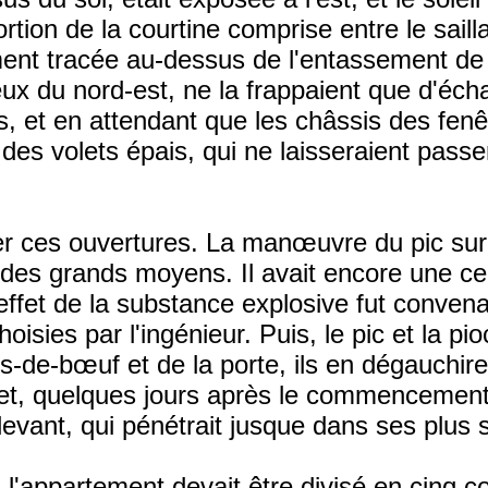
ortion de la courtine comprise entre le sail
ement tracée au-dessus de l'entassement de
eux du nord-est, ne la frappaient que d'écha
rs, et en attendant que les châssis des fenêt
des volets épais, qui ne laisseraient passer n
er ces ouvertures. La manœuvre du pic sur 
des grands moyens. Il avait encore une cert
L'effet de la substance explosive fut convena
sies par l'ingénieur. Puis, le pic et la pi
ls-de-bœuf et de la porte, ils en dégauchire
 et, quelques jours après le commencement
levant, qui pénétrait jusque dans ses plus
, l'appartement devait être divisé en cinq 