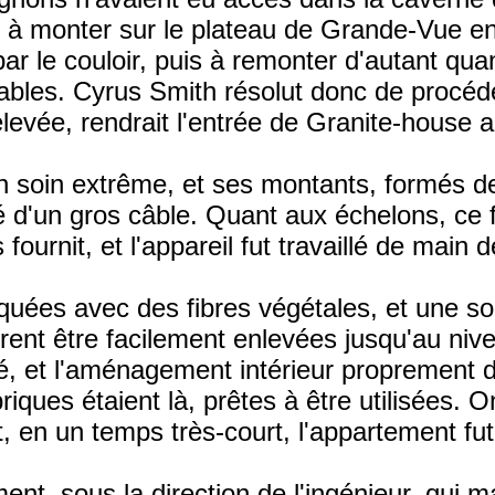
 à monter sur le plateau de Grande-Vue en 
ar le couloir, puis à remonter d'autant quan
ables. Cyrus Smith résolut donc de procéde
relevée, rendrait l'entrée de Granite-house
n soin extrême, et ses montants, formés de
té d'un gros câble. Quant aux échelons, ce 
fournit, et l'appareil fut travaillé de main 
uées avec des fibres végétales, et une sort
purent être facilement enlevées jusqu'au ni
ifié, et l'aménagement intérieur proprement
riques étaient là, prêtes à être utilisées.
 et, en un temps très-court, l'appartement 
nt, sous la direction de l'ingénieur, qui ma