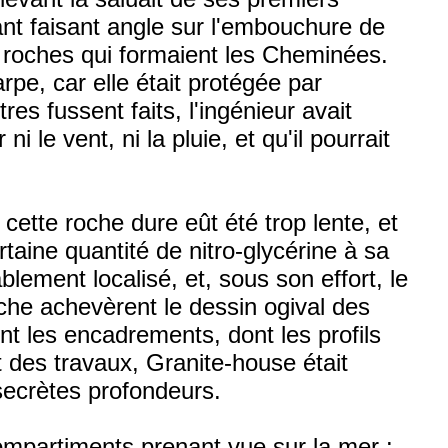
lant faisant angle sur l'embouchure de
 roches qui formaient les Cheminées.
rpe, car elle était protégée par
res fussent faits, l'ingénieur avait
i le vent, ni la pluie, et qu'il pourrait
cette roche dure eût été trop lente, et
aine quantité de nitro-glycérine à sa
blement localisé, et, sous son effort, le
oche achevèrent le dessin ogival des
nt les encadrements, dont les profils
 des travaux, Granite-house était
 secrètes profondeurs.
compartiments prenant vue sur la mer :